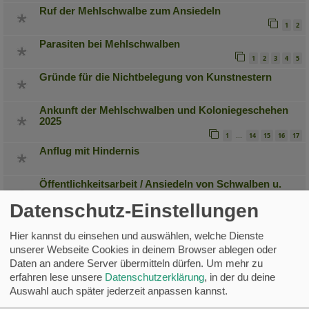
Ruf der Mehlschwalbe zum Ansiedeln
1
2
Parasiten bei Mehlschwalben
1
2
3
4
5
Gründe für die Nichtbelegung von Kunstnestern
Ankunft der Mehlschwalben und Koloniegeschehen
2025
1
14
15
16
17
…
Anflug mit Hindernis
Öffentlichkeitsarbeit / Ansiedeln von Schwalben u.
Seglern
Datenschutz-Einstellungen
1
2
Bau Mehlschwalbennester
Hier kannst du einsehen und auswählen, welche Dienste
unserer Webseite Cookies in deinem Browser ablegen oder
Lautstärke beim Locken?
Daten an andere Server übermitteln dürfen.
Um mehr zu
erfahren lese unsere
Datenschutzerklärung
, in der du deine
Auswahl auch später jederzeit anpassen kannst.
Locken im Spätsommer?