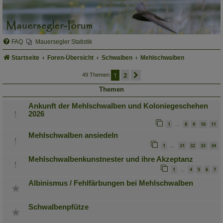
FAQ
Mauersegler Statistik
Startseite
Foren-Übersicht
Schwalben
Mehlschwalben
1
2
nächste
49 Themen
Themen
Ankunft der Mehlschwalben und Koloniegeschehen
2026
1
8
9
10
11
…
Mehlschwalben ansiedeln
1
31
32
33
34
…
Mehlschwalbenkunstnester und ihre Akzeptanz
1
4
5
6
7
…
Albinismus / Fehlfärbungen bei Mehlschwalben
Schwalbenpfütze