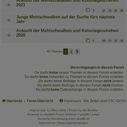
Ankunft der Mehlschwalben und Koloniegeschehen
2021
1
31
32
33
34
…
Junge Mehlschwalben auf der Suche fürs nächste
Jahr
Ankunft der Mehlschwalben und Koloniegeschehen
2020
1
10
11
12
13
…
1
2
nächste
49 Themen
Berechtigungen in diesem Forum
Du darfst
keine
neuen Themen in diesem Forum erstellen.
Du darfst
keine
Antworten zu Themen in diesem Forum erstellen.
Du darfst deine Beiträge in diesem Forum
nicht
ändern.
Du darfst deine Beiträge in diesem Forum
nicht
löschen.
Du darfst
keine
Dateianhänge in diesem Forum erstellen.
Startseite
Foren-Übersicht
Impressum
Alle Zeiten sind
UTC+02:00
Original style by Mike Lothar | Ported by
Ian Bradley
Powered by
phpBB
® Forum Software © phpBB Limited
Deutsche Übersetzung durch
phpBB.de
Datenschutz
|
Nutzungsbedingungen