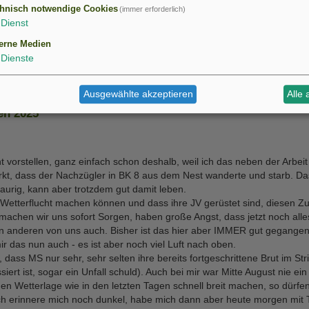
hnisch notwendige Cookies
(immer erforderlich)
Dienst
d 1 ist weg.
erne Medien
Dienste
Ausgewählte akzeptieren
Alle 
en 2025
orstellen, ganz einfach schon deshalb, weil ich das neben der Arbeit 
kt, dass der Nachzügler in BK 8 aus dem Nest wanderte und starb. D
aurig, kann aber trotzdem gut damit leben.
ine Wetterflucht machen können und dass ihre JV gerüstet sind, diesen 
achen wir uns sofort Sorgen, haben große Angst, dass jetzt noch alle
den anderen von uns auch. Bisher ist das hier aber IMMER gut gegangen.
r das nun auch - es ist aber noch viel Luft nach oben.
, dass MS nur sehr, sehr selten ihre bereits fortgeschrittene Brut im Str
ert ist, sogar ein Unfall schuld). Auch bei mir war Mitte August nie ei
en Wetterlage wie in den letzten Tagen schnell breit machen, so dürfen
Ich erinnere mich noch dunkel, habe mich dann aber heute morgen mit 