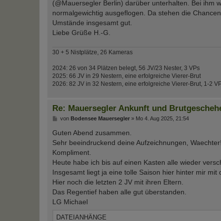
(@Mauersegler Berlin) darüber unterhalten. Bei ihm 
normalgewichtig ausgeflogen. Da stehen die Chancen 
Umstände insgesamt gut.
Liebe Grüße H.-G.
30 + 5 Nistplätze, 26 Kameras
2024: 26 von 34 Plätzen belegt, 56 JV/23 Nester, 3 VPs
2025: 66 JV in 29 Nestern, eine erfolgreiche Vierer-Brut
2026: 82 JV in 32 Nestern, eine erfolgreiche Vierer-Brut, 1-2 V
Re: Mauersegler Ankunft und Brutgescheh
B
von
Bodensee Mauersegler
»
Mo 4. Aug 2025, 21:54
e
i
Guten Abend zusammen.
t
Sehr beeindruckend deine Aufzeichnungen, Waechter
r
a
Kompliment.
g
Heute habe ich bis auf einen Kasten alle wieder versc
Insgesamt liegt ja eine tolle Saison hier hinter mir mi
Hier noch die letzten 2 JV mit ihren Eltern.
Das Regentief haben alle gut überstanden.
LG Michael
DATEIANHÄNGE