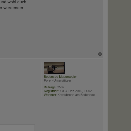
 und wohl auch
er werdender
N
a
c
h
o
b
Bodensee Mauersegler
e
Foren-Unterstützer
n
Beiträge:
2507
Registriert:
Sa 3. Dez 2016, 14:02
Wohnort:
Kressbronn am Bodensee