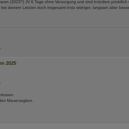
waren (2023?) JV 6 Tage ohne Versorgung und sind trotzdem pünktlich
bei deinem Letzten doch insgesamt trotz widriger, langsam aber bess
P
en 2025
!
hlossen.
t den Mauerseglern.