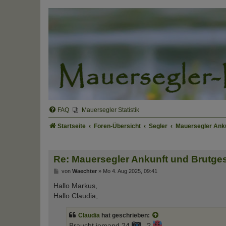
FAQ
Mauersegler Statistik
Startseite
Foren-Übersicht
Segler
Mauersegler Ank
Re: Mauersegler Ankunft und Brutg
B
von
Waechter
»
Mo 4. Aug 2025, 09:41
e
i
Hallo Markus,
t
Hallo Claudia,
r
a
g
Claudia
hat geschrieben:
Braucht jemand 24
. ?