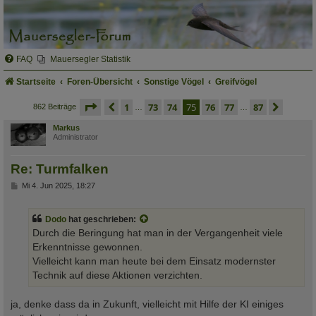
FAQ
Mauersegler Statistik
Startseite
Foren-Übersicht
Sonstige Vögel
Greifvögel
seite
75 von 87
vorherige
1
73
74
75
76
77
87
nächs
862 Beiträge
…
…
Markus
Administrator
Re: Turmfalken
B
Mi 4. Jun 2025, 18:27
e
i
t
Dodo
hat geschrieben:
r
a
Durch die Beringung hat man in der Vergangenheit viele
g
Erkenntnisse gewonnen.
Vielleicht kann man heute bei dem Einsatz modernster
Technik auf diese Aktionen verzichten.
ja, denke dass da in Zukunft, vielleicht mit Hilfe der KI einiges