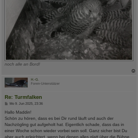
noch alle an Bord!
c
H.-G.
Foren-Unterstützer
Re: Turmfalken
B
Mo 9. Jun 2025, 23:36
e
i
Hallo Maddin!
t
Schön zu hören, dass es bei Dir rund läuft und auch der
r
a
Nachzögling gut aufgeholt hat. Eigentlich schade, dass das in
g
einer Woche schon wieder vorbei sein soll. Ganz sicher bist Du
aber auch erleichtert, wenn bei denen alles glatt über die Bühne