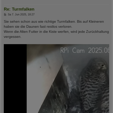
Re: Turmfalken
B
Sa 7. Jun 2025, 18:27
e
i
Sie sehen schon aus wie richtige Turmfalken. Bis auf Kleineren
t
haben sie die Daunen fast restlos verloren.
r
a
Wenn die Alten Futter in die Kiste werfen, wird jede Zurückhaltung
g
vergessen.