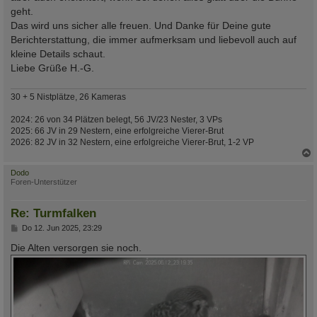
geht.
Das wird uns sicher alle freuen. Und Danke für Deine gute
Berichterstattung, die immer aufmerksam und liebevoll auch auf
kleine Details schaut.
Liebe Grüße H.-G.
30 + 5 Nistplätze, 26 Kameras
2024: 26 von 34 Plätzen belegt, 56 JV/23 Nester, 3 VPs
2025: 66 JV in 29 Nestern, eine erfolgreiche Vierer-Brut
2026: 82 JV in 32 Nestern, eine erfolgreiche Vierer-Brut, 1-2 VP
c
Dodo
Foren-Unterstützer
Re: Turmfalken
B
Do 12. Jun 2025, 23:29
e
i
Die Alten versorgen sie noch.
t
r
a
g