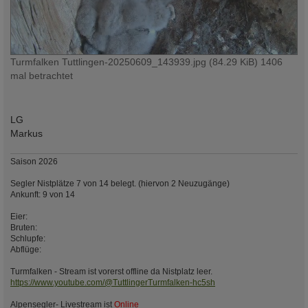
Turmfalken Tuttlingen-20250609_143939.jpg (84.29 KiB) 1406
mal betrachtet
LG
Markus
Saison 2026
Segler Nistplätze 7 von 14 belegt. (hiervon 2 Neuzugänge)
Ankunft: 9 von 14
Eier:
Bruten:
Schlupfe:
Abflüge:
Turmfalken - Stream ist vorerst offline da Nistplatz leer.
https://www.youtube.com/@TuttlingerTurmfalken-hc5sh
Alpensegler- Livestream ist
Online