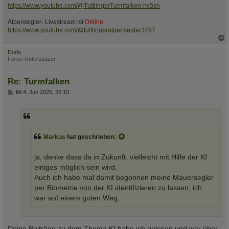
https://www.youtube.com/@TuttlingerTurmfalken-hc5sh
Alpensegler- Livestream ist
Online
https://www.youtube.com/@tuttlingeralpensegler3497
c
Dodo
Foren-Unterstützer
Re: Turmfalken
B
Mi 4. Jun 2025, 22:10
e
i
t
r
a
g
Markus
hat geschrieben:
ja, denke dass da in Zukunft, vielleicht mit Hilfe der KI
einiges möglich sein wird.
Auch ich habe mal damit begonnen meine Mauersegler
per Biometrie von der KI identifizieren zu lassen, ich
war auf einem guten Weg.
Deine Beiträge zu dem Thema KI habe ich gelesen und war über