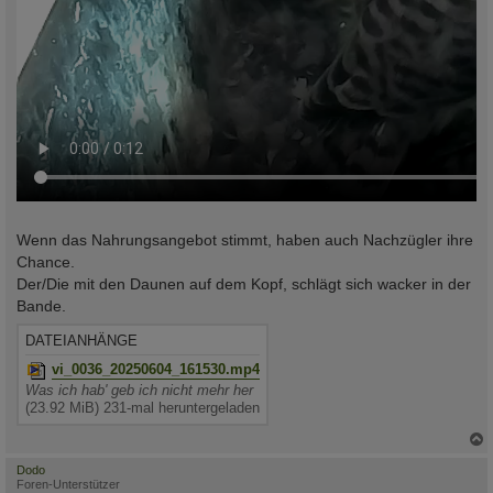
Wenn das Nahrungsangebot stimmt, haben auch Nachzügler ihre
Chance.
Der/Die mit den Daunen auf dem Kopf, schlägt sich wacker in der
Bande.
DATEIANHÄNGE
vi_0036_20250604_161530.mp4
Was ich hab' geb ich nicht mehr her
(23.92 MiB) 231-mal heruntergeladen
c
Dodo
Foren-Unterstützer