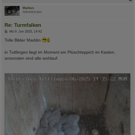
c
Markus
Administrator
Re: Turmfalken
B
Mo 9. Jun 2025, 14:42
e
i
Tolle Bilder Maddin
t
r
a
in Tuttlingen liegt im Moment ein Plüschteppich im Kasten,
g
ansonsten sind alle wohlauf.