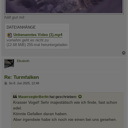
hält gut mit
DATEIANHÄNGE
Unbenanntes Video (1).mp4
vornehm geht es nicht zu
(12.68 MiB) 255-mal heruntergeladen
c
Elisabeth
Re: Turmfalken
B
So 8. Jun 2025, 12:48
e
i
t
MauerseglerBerlin
hat geschrieben:
r
a
Krasser Vogel! Sehr majestätisch wie ich finde, fast schon
g
edel.
Könnte Gefallen daran haben.
Aber irgendwie habe ich noch nie einen bei uns gesehen.