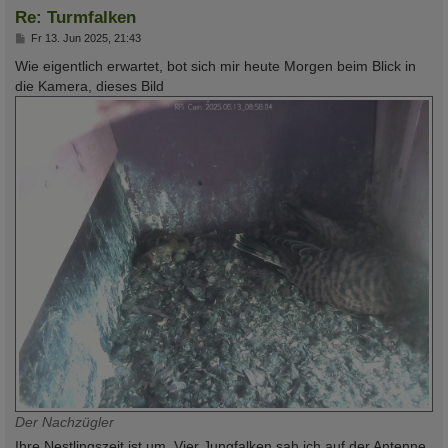
Re: Turmfalken
B
Fr 13. Jun 2025, 21:43
e
i
Wie eigentlich erwartet, bot sich mir heute Morgen beim Blick in
t
die Kamera, dieses Bild
r
a
g
Der Nachzügler
Ihre Nestlingszeit ist um. Vier Jungfalken sah ich auf der Antenne