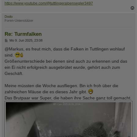
https://www.youtube.com/@tuttlingeralpensegler3497
c
Dodo
Foren-Unterstützer
Re: Turmfalken
B
Mo 9. Jun 2025, 23:08
e
i
@Markus, es freut mich, dass die Falken in Tuttlingen wohlauf
t
sind.
r
a
Größenunterschiede bei denen sind auch zu erkennen und das
g
ein Ei nicht erfolgreich ausgebrütet wurde, gehört auch zum
Geschäft.
Meine müssten die Woche ausfliegen. Bin ich froh über die
zahlreichen Mäuse die es dieses Jahr gibt.
Das Brutpaar war Super, die haben ihre Sache ganz toll gemacht.