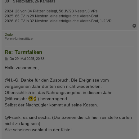
30 + 5 Nistplätze, 26 Kameras
2024: 26 von 34 Plätzen belegt, 56 JV/23 Nester, 3 VPs
2025: 66 JV in 29 Nestern, eine erfolgreiche Vierer-Brut
2026: 82 JV in 32 Nestern, eine erfolgreiche Vierer-Brut, 1-2 VP
c
Dodo
Foren-Unterstützer
Re: Turmfalken
B
Do 29. Mai 2025, 20:38
e
i
Hallo zusammen,
t
r
a
@H.-G. Danke für den Zuspruch. Die Ereignisse vom
g
vergangenen Jahr dürften sich nicht wiederholen.
Offensichtlich ist das Nahrungsangebot in diesem Jahr
(Mäusejahr
) hervorragend.
Selbst der Nachzügler kommt auf seine Kosten.
@Frank, es sind sechs. (Die Szenen die ich hier reinstelle dürfen
nicht zu lang sein)
Alle scheinen wohlauf in der Kiste!