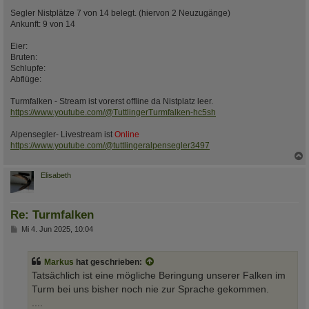
Segler Nistplätze 7 von 14 belegt. (hiervon 2 Neuzugänge)
Ankunft: 9 von 14
Eier:
Bruten:
Schlupfe:
Abflüge:
Turmfalken - Stream ist vorerst offline da Nistplatz leer.
https://www.youtube.com/@TuttlingerTurmfalken-hc5sh
Alpensegler- Livestream ist
Online
https://www.youtube.com/@tuttlingeralpensegler3497
c
Elisabeth
Re: Turmfalken
B
Mi 4. Jun 2025, 10:04
e
i
t
Markus
hat geschrieben:
r
a
Tatsächlich ist eine mögliche Beringung unserer Falken im
g
Turm bei uns bisher noch nie zur Sprache gekommen.
....