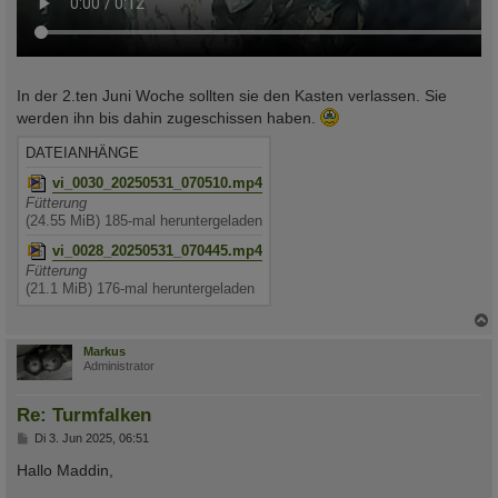
In der 2.ten Juni Woche sollten sie den Kasten verlassen. Sie
werden ihn bis dahin zugeschissen haben.
DATEIANHÄNGE
vi_0030_20250531_070510.mp4
Fütterung
(24.55 MiB) 185-mal heruntergeladen
vi_0028_20250531_070445.mp4
Fütterung
(21.1 MiB) 176-mal heruntergeladen
c
Markus
Administrator
Re: Turmfalken
B
Di 3. Jun 2025, 06:51
e
i
Hallo Maddin,
t
r