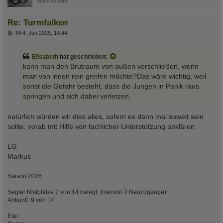
Administrator
Re: Turmfalken
B
Mi 4. Jun 2025, 14:44
e
i
t
Elisabeth
hat geschrieben:
r
a
kann man den Brutraum von außen verschließen, wenn
g
man von innen rein greifen möchte?Das wäre wichtig, weil
sonst die Gefahr besteht, dass die Jungen in Panik raus
springen und sich dabei verletzen.
natürlich würden wir dies alles, sofern es dann mal soweit sein
sollte, vorab mit Hilfe von fachlicher Unterstützung abklären.
LG
Markus
Saison 2026
Segler Nistplätze 7 von 14 belegt. (hiervon 2 Neuzugänge)
Ankunft: 9 von 14
Eier: