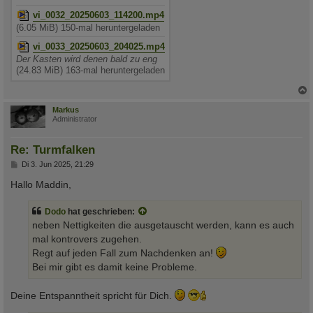
vi_0032_20250603_114200.mp4
(6.05 MiB) 150-mal heruntergeladen
vi_0033_20250603_204025.mp4
Der Kasten wird denen bald zu eng
(24.83 MiB) 163-mal heruntergeladen
c
Markus
Administrator
Re: Turmfalken
B
Di 3. Jun 2025, 21:29
e
i
Hallo Maddin,
t
r
a
Dodo
hat geschrieben:
g
neben Nettigkeiten die ausgetauscht werden, kann es auch
mal kontrovers zugehen.
Regt auf jeden Fall zum Nachdenken an!
Bei mir gibt es damit keine Probleme.
Deine Entspanntheit spricht für Dich.