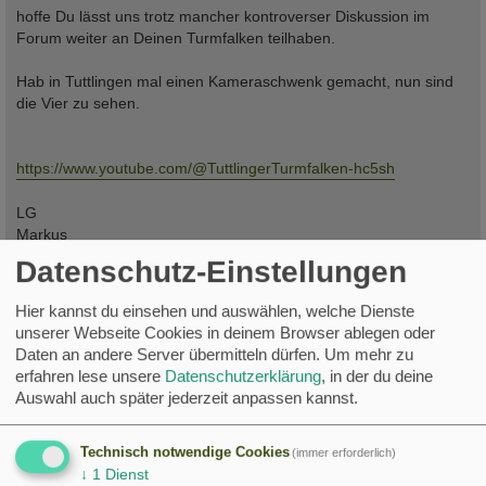
a
hoffe Du lässt uns trotz mancher kontroverser Diskussion im
g
Forum weiter an Deinen Turmfalken teilhaben.
Hab in Tuttlingen mal einen Kameraschwenk gemacht, nun sind
die Vier zu sehen.
https://www.youtube.com/@TuttlingerTurmfalken-hc5sh
LG
Markus
Datenschutz-Einstellungen
Saison 2026
Hier kannst du einsehen und auswählen, welche Dienste
Segler Nistplätze 7 von 14 belegt. (hiervon 2 Neuzugänge)
Ankunft: 9 von 14
unserer Webseite Cookies in deinem Browser ablegen oder
Daten an andere Server übermitteln dürfen.
Um mehr zu
Eier:
erfahren lese unsere
Datenschutzerklärung
, in der du deine
Bruten:
Auswahl auch später jederzeit anpassen kannst.
Schlupfe:
Abflüge:
Turmfalken - Stream ist vorerst offline da Nistplatz leer.
Technisch notwendige Cookies
(immer erforderlich)
https://www.youtube.com/@TuttlingerTurmfalken-hc5sh
↓
1
Dienst