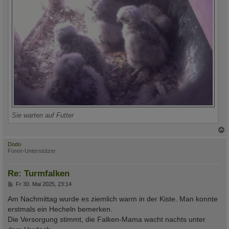
Sie warten auf Futter
c
Dodo
Foren-Unterstützer
Re: Turmfalken
B
Fr 30. Mai 2025, 23:14
e
i
Am Nachmittag wurde es ziemlich warm in der Kiste. Man konnte
t
erstmals ein Hecheln bemerken.
r
a
Die Versorgung stimmt, die Falken-Mama wacht nachts unter
g