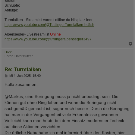
Bruten:
Schlupfe:
Abflüge:
Turmfalken - Stream ist vorerst offline da Nistplatz leer.
https://www.youtube.com/@TuttlingerTurmfalken-hc5sh
Alpensegler- Livestream ist
Online
https://www.youtube.com/@tuttlingeralpensegler3497
c
Dodo
Foren-Unterstützer
Re: Turmfalken
B
Mi 4. Jun 2025, 15:40
e
i
Hallo zusammen,
t
r
a
@Markus, eine Beringung muss ja nicht unbedingt sein. Die
g
können gut ohne Ring leben und wenn die Beringung nicht
sachgemäß gemacht ist, sogar noch besser. Durch die Beringung
hat man in der Vergangenheit viele Erkenntnisse gewonnen.
Vielleicht kann man heute bei dem Einsatz modernster Technik
auf diese Aktionen verzichten.
Die örtliche Nabu habe ich mal informiert über den Kasten, hier