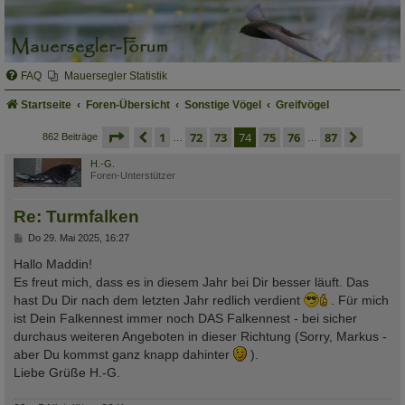
FAQ
Mauersegler Statistik
Startseite
Foren-Übersicht
Sonstige Vögel
Greifvögel
seite
74 von 87
vorherige
1
72
73
74
75
76
87
nächs
862 Beiträge
…
…
H.-G.
Foren-Unterstützer
Re: Turmfalken
B
Do 29. Mai 2025, 16:27
e
i
Hallo Maddin!
t
Es freut mich, dass es in diesem Jahr bei Dir besser läuft. Das
r
a
hast Du Dir nach dem letzten Jahr redlich verdient
. Für mich
g
ist Dein Falkennest immer noch DAS Falkennest - bei sicher
durchaus weiteren Angeboten in dieser Richtung (Sorry, Markus -
aber Du kommst ganz knapp dahinter
).
Liebe Grüße H.-G.