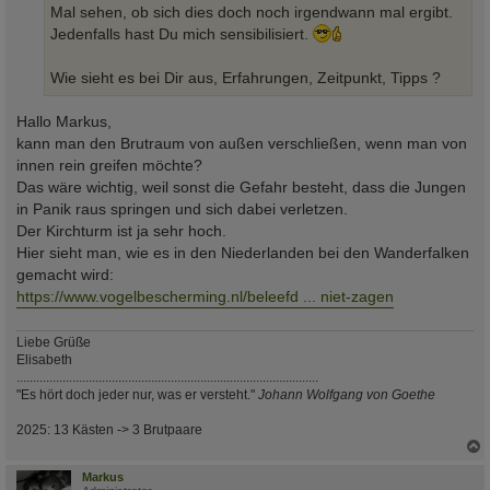
Mal sehen, ob sich dies doch noch irgendwann mal ergibt.
Jedenfalls hast Du mich sensibilisiert.
Wie sieht es bei Dir aus, Erfahrungen, Zeitpunkt, Tipps ?
Hallo Markus,
kann man den Brutraum von außen verschließen, wenn man von
innen rein greifen möchte?
Das wäre wichtig, weil sonst die Gefahr besteht, dass die Jungen
in Panik raus springen und sich dabei verletzen.
Der Kirchturm ist ja sehr hoch.
Hier sieht man, wie es in den Niederlanden bei den Wanderfalken
gemacht wird:
https://www.vogelbescherming.nl/beleefd ... niet-zagen
Liebe Grüße
Elisabeth
............................................................................................
"Es hört doch jeder nur, was er versteht."
Johann Wolfgang von Goethe
2025: 13 Kästen -> 3 Brutpaare
c
Markus