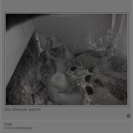
Der Kleinste wacht!
c
Dodo
Foren-Unterstützer