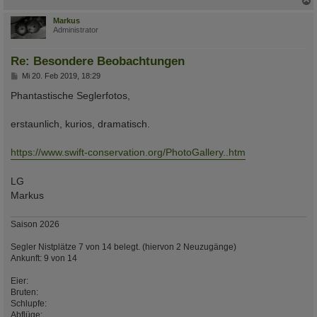
c
Markus
Administrator
Re: Besondere Beobachtungen
B
Mi 20. Feb 2019, 18:29
e
i
Phantastische Seglerfotos,
t
r
a
erstaunlich, kurios, dramatisch.
g
https://www.swift-conservation.org/PhotoGallery..htm
LG
Markus
Saison 2026
Segler Nistplätze 7 von 14 belegt. (hiervon 2 Neuzugänge)
Ankunft: 9 von 14
Eier:
Bruten:
Schlupfe:
Abflüge: