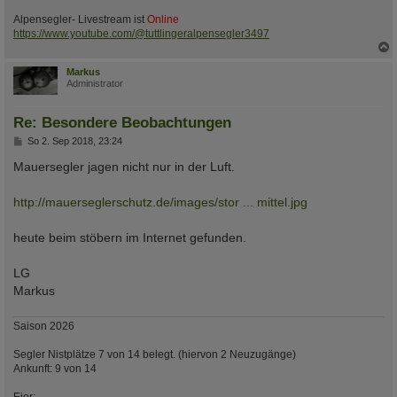
Alpensegler- Livestream ist
Online
https://www.youtube.com/@tuttlingeralpensegler3497
c
Markus
Administrator
Re: Besondere Beobachtungen
B
So 2. Sep 2018, 23:24
e
i
Mauersegler jagen nicht nur in der Luft.
t
r
a
http://mauerseglerschutz.de/images/stor ... mittel.jpg
g
heute beim stöbern im Internet gefunden.
LG
Markus
Saison 2026
Segler Nistplätze 7 von 14 belegt. (hiervon 2 Neuzugänge)
Ankunft: 9 von 14