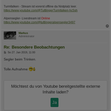
Turmfalken - Stream ist vorerst offline da Nistplatz leer.
https://www.youtube.com/@TuttlingerTurmfalken-hc5sh
Alpensegler- Livestream ist
Online
https://www.youtube.com/@tuttlingeralpensegler3497
c
Markus
Administrator
Re: Besondere Beobachtungen
B
So 27. Jan 2019, 11:00
e
i
Segler beim Trinken.
t
r
a
Tolle Aufnahme
g
Möchtest du von
Youtube
bereitgestellte externe
Inhalte laden?
Ja