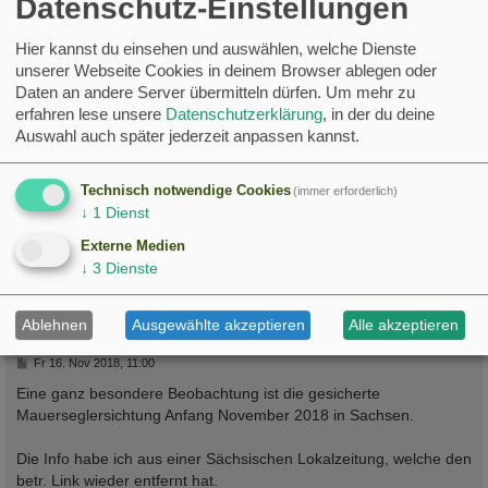
Datenschutz-Einstellungen
legte sich seine Unruhe aber.
Hier kannst du einsehen und auswählen, welche Dienste
LG
unserer Webseite Cookies in deinem Browser ablegen oder
Daten an andere Server übermitteln dürfen.
Um mehr zu
Nistk.
: 39 (alle mit
)
erfahren lese unsere
Datenschutzerklärung
, in der du deine
erw.
: 54,
angek.: 60
Auswahl auch später jederzeit anpassen kannst.
Brutpaare
:30
68
60
Technisch notwendige Cookies
(immer erforderlich)
Adoptivküken:
11
↓
1
Dienst
VP:
:
Handaufzucht
:
total Ausflug der JV seit 2013
:
Adoptivk. seit 2020
:
Externe Medien
↓
3
Dienste
c
Markus
Administrator
Ablehnen
Ausgewählte akzeptieren
Alle akzeptieren
Re: Besondere Beobachtungen
B
Fr 16. Nov 2018, 11:00
e
i
Eine ganz besondere Beobachtung ist die gesicherte
t
Mauerseglersichtung Anfang November 2018 in Sachsen.
r
a
g
Die Info habe ich aus einer Sächsischen Lokalzeitung, welche den
betr. Link wieder entfernt hat.