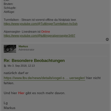
Eier:
Bruten:
Schlupfe:
Abflüge:
Turmfalken - Stream ist vorerst offline da Nistplatz leer.
https://www.youtube.com/@TuttlingerTurmfalken-hc5sh
Alpensegler- Livestream ist
Online
https://www.youtube.com/@tuttlingeralpensegler3497
c
Markus
Administrator
Re: Besondere Beobachtungen
B
Mo 3. Sep 2018, 12:13
e
i
natürlich darf er
t
https://www.lbv.de/news/details/vogel-s ... uersegler/
hier nicht
r
a
fehlen.
g
Und hier
Hier
gibt es noch mehr davon.
Lg
Markus