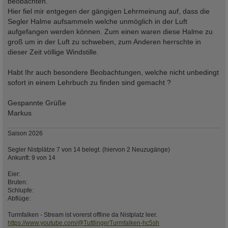
beobachten.
Hier fiel mir entgegen der gängigen Lehrmeinung auf, dass die
Segler Halme aufsammeln welche unmöglich in der Luft
aufgefangen werden können. Zum einen waren diese Halme zu
groß um in der Luft zu schweben, zum Anderen herrschte in
dieser Zeit völlige Windstille.
Habt Ihr auch besondere Beobachtungen, welche nicht unbedingt
sofort in einem Lehrbuch zu finden sind gemacht ?
Gespannte Grüße
Markus
Saison 2026
Segler Nistplätze 7 von 14 belegt. (hiervon 2 Neuzugänge)
Ankunft: 9 von 14
Eier:
Bruten:
Schlupfe:
Abflüge:
Turmfalken - Stream ist vorerst offline da Nistplatz leer.
https://www.youtube.com/@TuttlingerTurmfalken-hc5sh