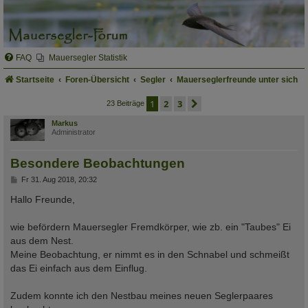
FAQ
Mauersegler Statistik
Startseite
Foren-Übersicht
Segler
Mauerseglerfreunde unter sich
1
2
3
nächste
23 Beiträge
Markus
Administrator
Besondere Beobachtungen
B
Fr 31. Aug 2018, 20:32
e
i
Hallo Freunde,
t
r
a
wie befördern Mauersegler Fremdkörper, wie zb. ein "Taubes" Ei
g
aus dem Nest.
Meine Beobachtung, er nimmt es in den Schnabel und schmeißt
das Ei einfach aus dem Einflug.
Zudem konnte ich den Nestbau meines neuen Seglerpaares