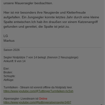
g
unsere Mauersegler beobachten.
Hier ist mir besonders ihre Neugierde und Kletterfreude
aufgefallen. Ein Jungsegler konnte letztes Jahr durch eine kleine
Spalte entwischen.Ich hab ihn draußen vor einem Katzenangriff
gefunden und gerettet, die Spalte ist jetzt zu.
LG
Markus
Saison 2026
Segler Nistplätze 7 von 14 belegt. (hiervon 2 Neuzugänge)
Ankunft: 9 von 14
Eier:
Bruten:
Schlupfe:
Abflüge:
Turmfalken - Stream ist vorerst offline da Nistplatz leer.
https://www.youtube.com/@TuttlingerTurmfalken-hc5sh
Alpensegler- Livestream ist
Online
https://www.youtube.com/@tuttlingeralpensegler3497