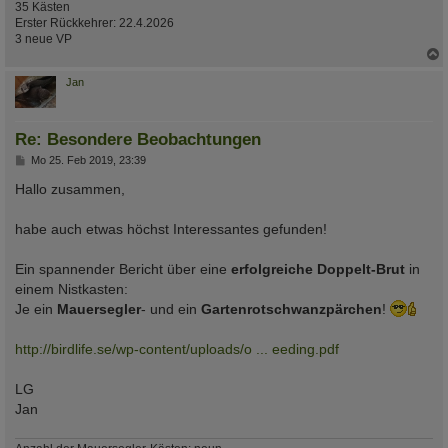
35 Kästen
Erster Rückkehrer: 22.4.2026
3 neue VP
c
Jan
Re: Besondere Beobachtungen
B
Mo 25. Feb 2019, 23:39
e
i
Hallo zusammen,
t
r
a
habe auch etwas höchst Interessantes gefunden!
g
Ein spannender Bericht über eine
erfolgreiche Doppelt-Brut
in
einem Nistkasten:
Je ein
Mauersegler
- und ein
Gartenrotschwanzpärchen
!
http://birdlife.se/wp-content/uploads/o ... eeding.pdf
LG
Jan