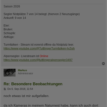
Saison 2026
Segler Nistplätze 7 von 14 belegt. (hiervon 2 Neuzugänge)
Ankunft: 9 von 14
Eier:
Bruten:
Schlupfe:
Abflüge:
Turmfalken - Stream ist vorerst offline da Nistplatz leer.
https://www.youtube.com/@TuttlingerTurmfalken-hc5sh
Alpensegler- Livestream ist
Online
https://www.youtube.com/@tuttlingeralpensegler3497
c
Markus
Administrator
Re: Besondere Beobachtungen
B
Do 6. Sep 2018, 11:54
e
i
noch etwas ist mir aufgefallen.
t
r
a
da ich Kameras in meinem Naturnest habe, kann ich auch dort