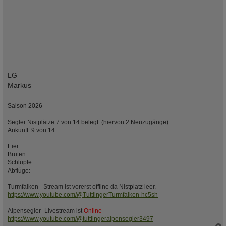
LG
Markus
Saison 2026
Segler Nistplätze 7 von 14 belegt. (hiervon 2 Neuzugänge)
Ankunft: 9 von 14
Eier:
Bruten:
Schlupfe:
Abflüge:
Turmfalken - Stream ist vorerst offline da Nistplatz leer.
https://www.youtube.com/@TuttlingerTurmfalken-hc5sh
Alpensegler- Livestream ist
Online
https://www.youtube.com/@tuttlingeralpensegler3497