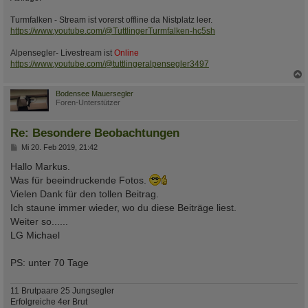
Turmfalken - Stream ist vorerst offline da Nistplatz leer.
https://www.youtube.com/@TuttlingerTurmfalken-hc5sh
Alpensegler- Livestream ist
Online
https://www.youtube.com/@tuttlingeralpensegler3497
c
Bodensee Mauersegler
Foren-Unterstützer
Re: Besondere Beobachtungen
B
Mi 20. Feb 2019, 21:42
e
i
Hallo Markus.
t
Was für beeindruckende Fotos.
r
a
Vielen Dank für den tollen Beitrag.
g
Ich staune immer wieder, wo du diese Beiträge liest.
Weiter so......
LG Michael
PS: unter 70 Tage
11 Brutpaare 25 Jungsegler
Erfolgreiche 4er Brut