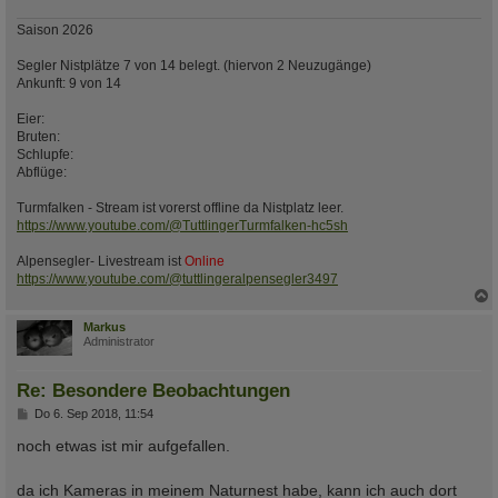
Saison 2026
Segler Nistplätze 7 von 14 belegt. (hiervon 2 Neuzugänge)
Ankunft: 9 von 14
Eier:
Bruten:
Schlupfe:
Abflüge:
Turmfalken - Stream ist vorerst offline da Nistplatz leer.
https://www.youtube.com/@TuttlingerTurmfalken-hc5sh
Alpensegler- Livestream ist
Online
https://www.youtube.com/@tuttlingeralpensegler3497
c
Markus
Administrator
Re: Besondere Beobachtungen
B
Do 6. Sep 2018, 11:54
e
i
noch etwas ist mir aufgefallen.
t
r
a
da ich Kameras in meinem Naturnest habe, kann ich auch dort