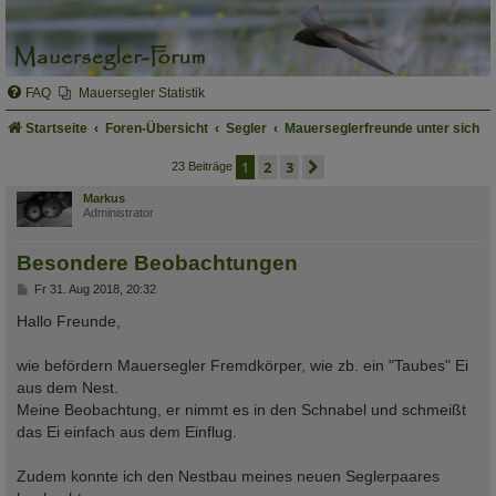
FAQ
Mauersegler Statistik
Startseite
Foren-Übersicht
Segler
Mauerseglerfreunde unter sich
1
2
3
nächste
23 Beiträge
Markus
Administrator
Besondere Beobachtungen
B
Fr 31. Aug 2018, 20:32
e
i
Hallo Freunde,
t
r
a
wie befördern Mauersegler Fremdkörper, wie zb. ein "Taubes" Ei
g
aus dem Nest.
Meine Beobachtung, er nimmt es in den Schnabel und schmeißt
das Ei einfach aus dem Einflug.
Zudem konnte ich den Nestbau meines neuen Seglerpaares