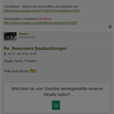
Turmfalken - Stream ist vorerst offline da Nistplatz leer.
https://www.youtube.com/@TuttlingerTurmfalken-hc5sh
Alpensegler- Livestream ist
Online
https://www.youtube.com/@tuttlingeralpensegler3497
c
Markus
Administrator
Re: Besondere Beobachtungen
B
So 27. Jan 2019, 11:00
e
i
Segler beim Trinken.
t
r
a
Tolle Aufnahme
g
Möchtest du von
Youtube
bereitgestellte externe
Inhalte laden?
Ja