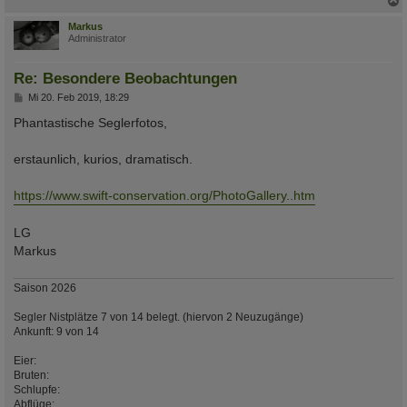
c
Markus
Administrator
Re: Besondere Beobachtungen
B
Mi 20. Feb 2019, 18:29
e
i
Phantastische Seglerfotos,
t
r
a
erstaunlich, kurios, dramatisch.
g
https://www.swift-conservation.org/PhotoGallery..htm
LG
Markus
Saison 2026
Segler Nistplätze 7 von 14 belegt. (hiervon 2 Neuzugänge)
Ankunft: 9 von 14
Eier:
Bruten:
Schlupfe:
Abflüge: