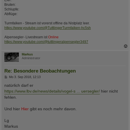
Eier:
Bruten:
Schlupfe:
Abflüge:
Turmfalken - Stream ist vorerst offline da Nistplatz leer.
https://www.youtube.com/@TuttlingerTurmfalken-hc5sh
Alpensegler- Livestream ist
Online
https://www.youtube.com/@tuttlingeralpensegler3497
c
Markus
Administrator
Re: Besondere Beobachtungen
B
Mo 3. Sep 2018, 12:13
e
i
natürlich darf er
t
https://www.lbv.de/news/details/vogel-s ... uersegler/
hier nicht
r
a
fehlen.
g
Und hier
Hier
gibt es noch mehr davon.
Lg
Markus