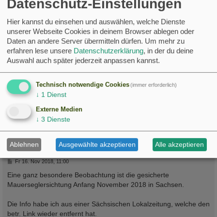
Datenschutz-Einstellungen
legte sich seine Unruhe aber.
Hier kannst du einsehen und auswählen, welche Dienste
LG
unserer Webseite Cookies in deinem Browser ablegen oder
Daten an andere Server übermitteln dürfen.
Um mehr zu
Nistk.
: 39 (alle mit
)
erfahren lese unsere
Datenschutzerklärung
, in der du deine
erw.
: 54,
angek.: 60
Auswahl auch später jederzeit anpassen kannst.
Brutpaare
:30
68
60
Technisch notwendige Cookies
(immer erforderlich)
Adoptivküken:
11
↓
1
Dienst
VP:
:
Handaufzucht
:
total Ausflug der JV seit 2013
:
Adoptivk. seit 2020
:
Externe Medien
↓
3
Dienste
c
Markus
Administrator
Ablehnen
Ausgewählte akzeptieren
Alle akzeptieren
Re: Besondere Beobachtungen
B
Fr 16. Nov 2018, 11:00
e
i
Eine ganz besondere Beobachtung ist die gesicherte
t
Mauerseglersichtung Anfang November 2018 in Sachsen.
r
a
g
Die Info habe ich aus einer Sächsischen Lokalzeitung, welche den
betr. Link wieder entfernt hat.