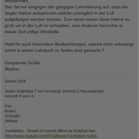
beobachten.
Hier fiel mir entgegen der gängigen Lehrmeinung auf, dass die
Segler Halme aufsammeln welche unmöglich in der Luft
aufgefangen werden können. Zum einen waren diese Halme zu
groß um in der Luft zu schweben, zum Anderen herrschte in
dieser Zeit völlige Windstille.
Habt Ihr auch besondere Beobachtungen, welche nicht unbedingt
sofort in einem Lehrbuch zu finden sind gemacht ?
Gespannte Grüße
Markus
Saison 2026
Segler Nistplätze 7 von 14 belegt. (hiervon 2 Neuzugänge)
Ankunft: 9 von 14
Eier:
Bruten:
Schlupfe:
Abflüge:
Turmfalken - Stream ist vorerst offline da Nistplatz leer.
https://www.youtube.com/@TuttlingerTurmfalken-hc5sh