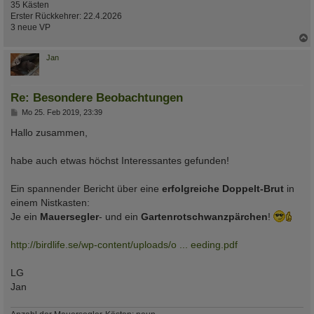
35 Kästen
Erster Rückkehrer: 22.4.2026
3 neue VP
c
Jan
Re: Besondere Beobachtungen
B
Mo 25. Feb 2019, 23:39
e
i
Hallo zusammen,
t
r
a
habe auch etwas höchst Interessantes gefunden!
g
Ein spannender Bericht über eine
erfolgreiche Doppelt-Brut
in
einem Nistkasten:
Je ein
Mauersegler
- und ein
Gartenrotschwanzpärchen
!
http://birdlife.se/wp-content/uploads/o ... eeding.pdf
LG
Jan