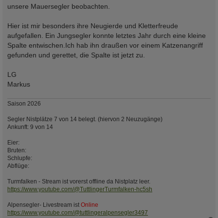
g
unsere Mauersegler beobachten.
Hier ist mir besonders ihre Neugierde und Kletterfreude
aufgefallen. Ein Jungsegler konnte letztes Jahr durch eine kleine
Spalte entwischen.Ich hab ihn draußen vor einem Katzenangriff
gefunden und gerettet, die Spalte ist jetzt zu.
LG
Markus
Saison 2026
Segler Nistplätze 7 von 14 belegt. (hiervon 2 Neuzugänge)
Ankunft: 9 von 14
Eier:
Bruten:
Schlupfe:
Abflüge:
Turmfalken - Stream ist vorerst offline da Nistplatz leer.
https://www.youtube.com/@TuttlingerTurmfalken-hc5sh
Alpensegler- Livestream ist
Online
https://www.youtube.com/@tuttlingeralpensegler3497