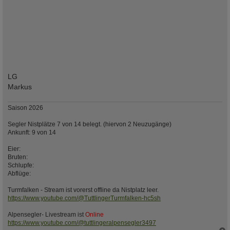
LG
Markus
Saison 2026
Segler Nistplätze 7 von 14 belegt. (hiervon 2 Neuzugänge)
Ankunft: 9 von 14
Eier:
Bruten:
Schlupfe:
Abflüge:
Turmfalken - Stream ist vorerst offline da Nistplatz leer.
https://www.youtube.com/@TuttlingerTurmfalken-hc5sh
Alpensegler- Livestream ist
Online
https://www.youtube.com/@tuttlingeralpensegler3497