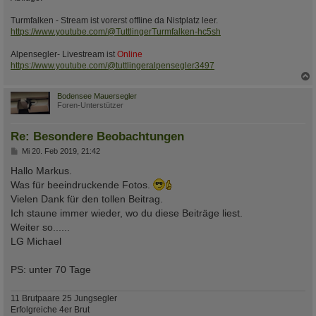
Turmfalken - Stream ist vorerst offline da Nistplatz leer.
https://www.youtube.com/@TuttlingerTurmfalken-hc5sh
Alpensegler- Livestream ist
Online
https://www.youtube.com/@tuttlingeralpensegler3497
c
Bodensee Mauersegler
Foren-Unterstützer
Re: Besondere Beobachtungen
B
Mi 20. Feb 2019, 21:42
e
i
Hallo Markus.
t
Was für beeindruckende Fotos.
r
a
Vielen Dank für den tollen Beitrag.
g
Ich staune immer wieder, wo du diese Beiträge liest.
Weiter so......
LG Michael
PS: unter 70 Tage
11 Brutpaare 25 Jungsegler
Erfolgreiche 4er Brut