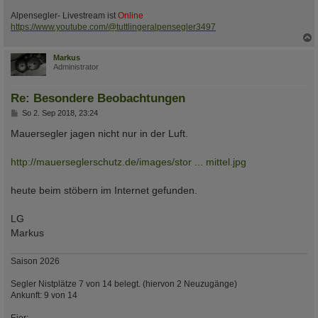
Alpensegler- Livestream ist
Online
https://www.youtube.com/@tuttlingeralpensegler3497
c
Markus
Administrator
Re: Besondere Beobachtungen
B
So 2. Sep 2018, 23:24
e
i
Mauersegler jagen nicht nur in der Luft.
t
r
a
http://mauerseglerschutz.de/images/stor ... mittel.jpg
g
heute beim stöbern im Internet gefunden.
LG
Markus
Saison 2026
Segler Nistplätze 7 von 14 belegt. (hiervon 2 Neuzugänge)
Ankunft: 9 von 14