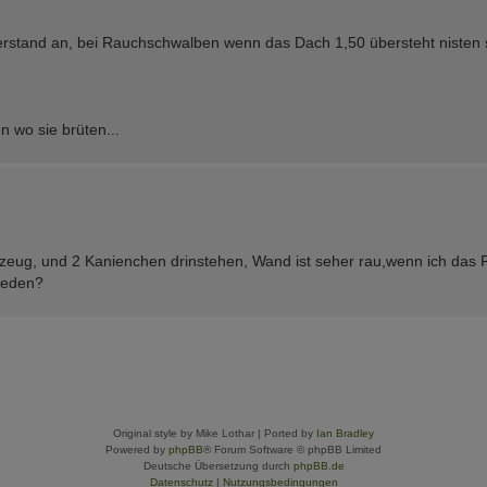
tand an, bei Rauchschwalben wenn das Dach 1,50 übersteht nisten s
n wo sie brüten...
zeug, und 2 Kanienchen drinstehen, Wand ist seher rau,wenn ich das F
reden?
Original style by Mike Lothar | Ported by
Ian Bradley
Powered by
phpBB
® Forum Software © phpBB Limited
Deutsche Übersetzung durch
phpBB.de
Datenschutz
|
Nutzungsbedingungen