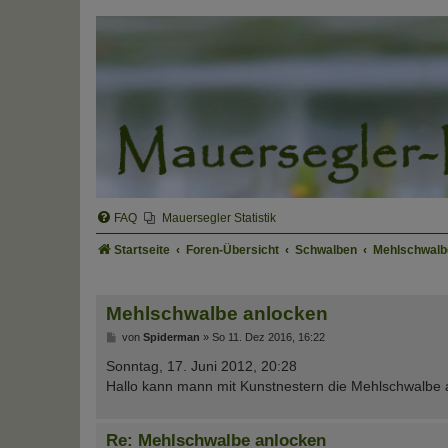
FAQ
Mauersegler Statistik
Startseite
Foren-Übersicht
Schwalben
Mehlschwalb
Mehlschwalbe anlocken
B
von
Spiderman
»
So 11. Dez 2016, 16:22
e
i
Sonntag, 17. Juni 2012, 20:28
t
Hallo kann mann mit Kunstnestern die Mehlschwalbe a
r
a
g
Re: Mehlschwalbe anlocken