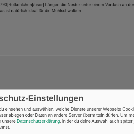
793]Rotkehlchen[/user] hängen die Nester unter einem Vordach an der
s ist natürlich ideal für die Mehlschwalben.
schutz-Einstellungen
 du einsehen und auswählen, welche Dienste unserer Webseite Cooki
ser ablegen oder Daten an andere Server übermitteln dürfen.
Um me
se unsere
Datenschutzerklärung
, in der du deine Auswahl auch später 
nnst.
h ohne Probleme anfliegen können.