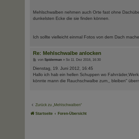
Mehlschwalben nehmen auch Orte fast ohne Dachübers
dunkelsten Ecke die sie finden können.
Ich sollte vielleicht einmal Fotos von dem Dach mache
Re: Mehlschwalbe anlocken
B
von
Spiderman
»
So 11. Dez 2016, 16:30
e
i
Dienstag, 19. Juni 2012, 16:45
t
Hallo ich hab ein hellen Schuppen wo Fahrräder,Werk
r
a
könnte mann die Rauchschwalbe zum,, bleiben" über
g
Zurück zu „Mehlschwalben“
Startseite
Foren-Übersicht