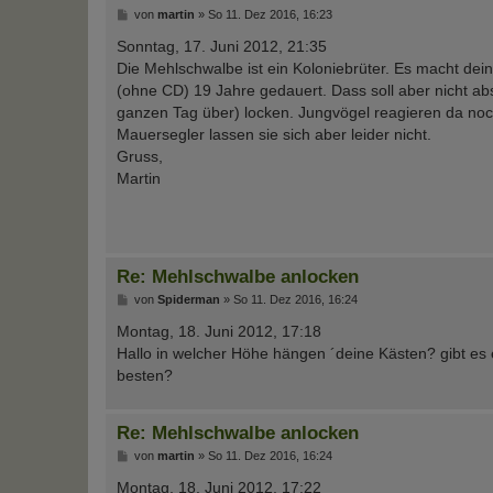
B
von
martin
»
So 11. Dez 2016, 16:23
e
i
Sonntag, 17. Juni 2012, 21:35
t
Die Mehlschwalbe ist ein Koloniebrüter. Es macht dein
r
a
(ohne CD) 19 Jahre gedauert. Dass soll aber nicht a
g
ganzen Tag über) locken. Jungvögel reagieren da noc
Mauersegler lassen sie sich aber leider nicht.
Gruss,
Martin
Re: Mehlschwalbe anlocken
B
von
Spiderman
»
So 11. Dez 2016, 16:24
e
i
Montag, 18. Juni 2012, 17:18
t
Hallo in welcher Höhe hängen ´deine Kästen? gibt es
r
a
besten?
g
Re: Mehlschwalbe anlocken
B
von
martin
»
So 11. Dez 2016, 16:24
e
i
Montag, 18. Juni 2012, 17:22