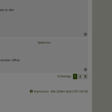
ie in der
N
a
c
Spiderman
h
o
b
e
n
enster öffne
N
a
1
2
nächste
c
19 Beiträge
h
o
b
e
Impressum
Alle Zeiten sind
UTC+02:00
n