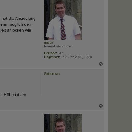
o
b
e
n
 hat die Ansiedlung
(wenn möglich den
ielt anlocken wie
martin
Foren-Unterstützer
Beiträge:
612
Registriert:
Fr 2. Dez 2016, 19:39
N
a
c
Spiderman
h
o
b
e
n
he Höhe ist am
N
a
c
h
o
b
e