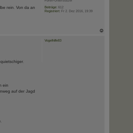
Foren-Unterstützer
lbe rein. Von da an
Beiträge:
612
Registriert:
Fr 2. Dez 2016, 19:39
N
a
c
Vogelhilfe83
h
o
b
e
n
quietschiger.
h ein
inweg auf der Jagd
.