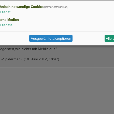
hnisch notwendige Cookies
(immer erforderlich)
Dienst
erne Medien
Dienste
Ausgewählte akzeptieren
Alle 
geistert,wie siehts mit Mehlis aus?
on »Spiderman« (18. Juni 2012, 18:47)