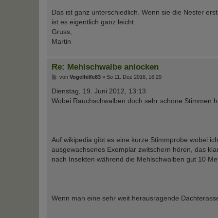
Das ist ganz unterschiedlich. Wenn sie die Nester er
ist es eigentlich ganz leicht.
Gruss,
Martin
Re: Mehlschwalbe anlocken
B
von
Vogelhilfe83
»
So 11. Dez 2016, 16:29
e
i
Dienstag, 19. Juni 2012, 13:13
t
Wobei Rauchschwalben doch sehr schöne Stimmen haben
r
a
g
Auf wikipedia gibt es eine kurze Stimmprobe wobei ich
ausgewachsenes Exemplar zwitschern hören, das klang
nach Insekten während die Mehlschwalben gut 10 Met
Wenn man eine sehr weit herausragende Dachterasse