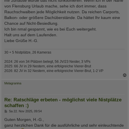
mir zuhause würde das nicht funktionieren. Wenn ich in der Nähe
von Flensburg Urlaub mache, sehe ich dort immer, dass
Rauchschwalben jede Möglichkeit nutzen. Da reichen Carports,
Balkon- oder größere Dachüberstände. Da hättet Ihr kaum eine
Chance auf Nicht-Besiedlung.
Ich bin nmal gespannt, wie es bei Euch weitergeht.
Halt uns auf dem Laufenden.
Liebe Grüße H.-G.
30 + 5 Nistplätze, 26 Kameras
2024: 26 von 34 Plätzen belegt, 56 JV/23 Nester, 3 VPs
2025: 66 JV in 29 Nestern, eine erfolgreiche Vierer-Brut
2026: 82 JV in 32 Nestern, eine erfolgreiche Vierer-Brut, 1-2 VP
c
Melagranina
Re: Ratschläge erbeten - möglichst viele Nistplätze
schaffen :)
B
Sa 22. Nov 2025, 09:54
e
i
Guten Morgen, H.-G.,
t
ganz herzlichen Dank für die ausführliche und sehr einleuchtende
r