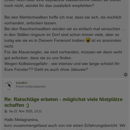
noch nicht, würdet Ihr das zusätzlich empfehlen?
Bei den Mehlschwalben hoffe ich mal, dass sie sich, da reichlich
vorhanden, anlocken lassen.
Bei den Rauchschwalben würden wir es einfach mal versuchen ...
in den Ställen ringsum im Dorf sind schon immer viele, aber so
lustig wie sie es in Deinem Ferienort treiben
ist es ansonsten
nicht.
Für die Mauersegler, sie sind vorhanden, müssen wir dann wohl
gut anlocken, dass sie zu uns finden.
Wegen Kollisionsgefahr - wie intensiv und wie lange schützt Ihr
Eure Fenster?? Geht es auch ohne Jalousie?
c
traudich
Foren-Unterstützerin
Re: Ratschläge erbeten - möglichst viele Nistplätze
schaffen :)
B
Sa 22. Nov 2025, 13:11
e
i
Hallo Melagranina,
t
kurz zusammengefasst auch von mir einen Erfahrungsbericht. Wir
r
a