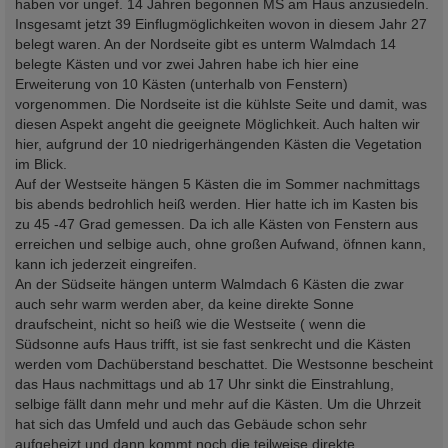
haben vor ungef. 14 Jahren begonnen MS am Haus anzusiedeln.
g
Insgesamt jetzt 39 Einflugmöglichkeiten wovon in diesem Jahr 27
belegt waren. An der Nordseite gibt es unterm Walmdach 14
belegte Kästen und vor zwei Jahren habe ich hier eine
Erweiterung von 10 Kästen (unterhalb von Fenstern)
vorgenommen. Die Nordseite ist die kühlste Seite und damit, was
diesen Aspekt angeht die geeignete Möglichkeit. Auch halten wir
hier, aufgrund der 10 niedrigerhängenden Kästen die Vegetation
im Blick.
Auf der Westseite hängen 5 Kästen die im Sommer nachmittags
bis abends bedrohlich heiß werden. Hier hatte ich im Kasten bis
zu 45 -47 Grad gemessen. Da ich alle Kästen von Fenstern aus
erreichen und selbige auch, ohne großen Aufwand, öfnnen kann,
kann ich jederzeit eingreifen.
An der Südseite hängen unterm Walmdach 6 Kästen die zwar
auch sehr warm werden aber, da keine direkte Sonne
draufscheint, nicht so heiß wie die Westseite ( wenn die
Südsonne aufs Haus trifft, ist sie fast senkrecht und die Kästen
werden vom Dachüberstand beschattet. Die Westsonne bescheint
das Haus nachmittags und ab 17 Uhr sinkt die Einstrahlung,
selbige fällt dann mehr und mehr auf die Kästen. Um die Uhrzeit
hat sich das Umfeld und auch das Gebäude schon sehr
aufgeheizt und dann kommt noch die teilweise direkte