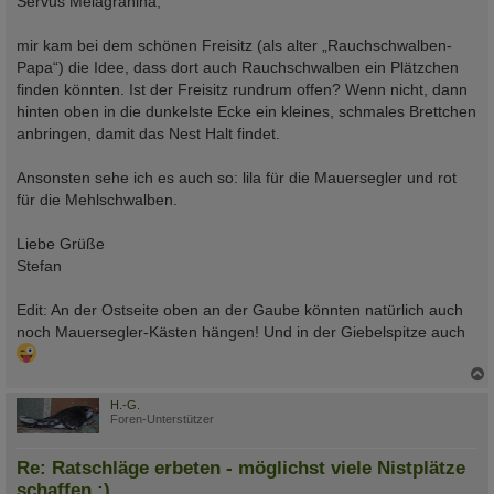
Servus Melagranina,
t
r
a
mir kam bei dem schönen Freisitz (als alter „Rauchschwalben-
g
Papa“) die Idee, dass dort auch Rauchschwalben ein Plätzchen
finden könnten. Ist der Freisitz rundrum offen? Wenn nicht, dann
hinten oben in die dunkelste Ecke ein kleines, schmales Brettchen
anbringen, damit das Nest Halt findet.
Ansonsten sehe ich es auch so: lila für die Mauersegler und rot
für die Mehlschwalben.
Liebe Grüße
Stefan
Edit: An der Ostseite oben an der Gaube könnten natürlich auch
noch Mauersegler-Kästen hängen! Und in der Giebelspitze auch
c
H.-G.
Foren-Unterstützer
Re: Ratschläge erbeten - möglichst viele Nistplätze
schaffen :)