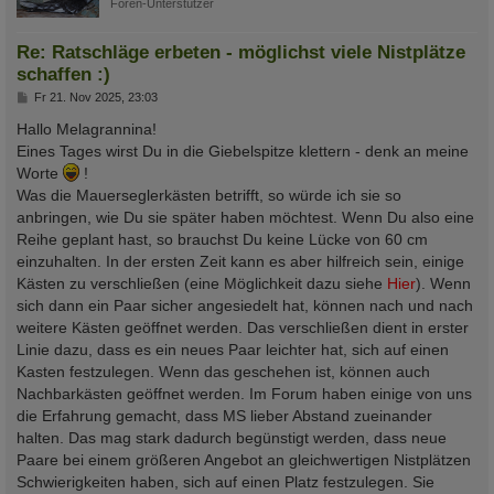
Foren-Unterstützer
Re: Ratschläge erbeten - möglichst viele Nistplätze
schaffen :)
B
Fr 21. Nov 2025, 23:03
e
i
Hallo Melagrannina!
t
Eines Tages wirst Du in die Giebelspitze klettern - denk an meine
r
a
Worte
!
g
Was die Mauerseglerkästen betrifft, so würde ich sie so
anbringen, wie Du sie später haben möchtest. Wenn Du also eine
Reihe geplant hast, so brauchst Du keine Lücke von 60 cm
einzuhalten. In der ersten Zeit kann es aber hilfreich sein, einige
Kästen zu verschließen (eine Möglichkeit dazu siehe
Hier
). Wenn
sich dann ein Paar sicher angesiedelt hat, können nach und nach
weitere Kästen geöffnet werden. Das verschließen dient in erster
Linie dazu, dass es ein neues Paar leichter hat, sich auf einen
Kasten festzulegen. Wenn das geschehen ist, können auch
Nachbarkästen geöffnet werden. Im Forum haben einige von uns
die Erfahrung gemacht, dass MS lieber Abstand zueinander
halten. Das mag stark dadurch begünstigt werden, dass neue
Paare bei einem größeren Angebot an gleichwertigen Nistplätzen
Schwierigkeiten haben, sich auf einen Platz festzulegen. Sie