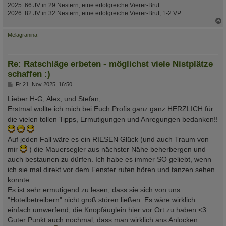
2025: 66 JV in 29 Nestern, eine erfolgreiche Vierer-Brut
2026: 82 JV in 32 Nestern, eine erfolgreiche Vierer-Brut, 1-2 VP
c
Melagranina
Re: Ratschläge erbeten - möglichst viele Nistplätze
schaffen :)
B
Fr 21. Nov 2025, 16:50
e
i
Lieber H-G, Alex, und Stefan,
t
Erstmal wollte ich mich bei Euch Profis ganz ganz HERZLICH für
r
a
die vielen tollen Tipps, Ermutigungen und Anregungen bedanken!!
g
Auf jeden Fall wäre es ein RIESEN Glück (und auch Traum von
mir
) die Mauersegler aus nächster Nähe beherbergen und
auch bestaunen zu dürfen. Ich habe es immer SO geliebt, wenn
ich sie mal direkt vor dem Fenster rufen hören und tanzen sehen
konnte.
Es ist sehr ermutigend zu lesen, dass sie sich von uns
"Hotelbetreibern" nicht groß stören ließen. Es wäre wirklich
einfach umwerfend, die Knopfäuglein hier vor Ort zu haben <3
Guter Punkt auch nochmal, dass man wirklich ans Anlocken