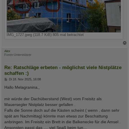
IMG_1727.jpeg (118.7 KiB) 805 mal betrachtet
c
Alex
Foren-Unterstützer
Re: Ratschläge erbeten - möglichst viele Nistplätze
schaffen :)
B
Di 18. Nov 2025, 16:08
e
i
Hallo Melagranina,,
t
r
a
mir würde der Dachüberstand (West) vom Freisitz als
g
Mauersegler Nistplatz besser gefallen .
Falls die Sonne doch auf die Kästen scheint ( wenn , dann sehr
spät am Nachmittag) könnte man etwas zur Beschattung
anbringen. Im Freisitz ein Brett in die Balkenecke für die Amsel .
Ansonsten passt das ,,,, viel Spaß beim tun,,,