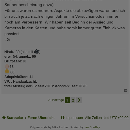
Sonnenbescheinung dazu).
Für uns waren es mehrere Aspekte die abzuwägen waren und ich
bin auch jetzt, nach einigen Jahren im Versuchsmodus, immer
noch am Verbessern. Wir haben seit Beginn der Ansiedlung
Kameras in den Kästen und habe somit immer guten Einblick was
passiert.
LG
Nistk.
: 39 (alle mit
)
erw.
: 54,
angek.: 60
Brutpaare
:30
68
60
Adoptivküken:
11
VP:
:
Handaufzucht
:
total Ausflug der JV seit 2013
:
Adoptivk. seit 2020
:
c
1
2
nächste
20 Beiträge
Startseite
Foren-Übersicht
Impressum
Alle Zeiten sind
UTC+02:00
Original style by Mike Lothar | Ported by
Ian Bradley