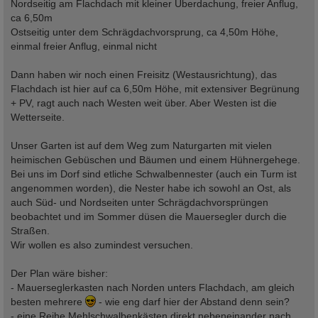
Nordseitig am Flachdach mit kleiner Überdachung, freier Anflug,
ca 6,50m
Ostseitig unter dem Schrägdachvorsprung, ca 4,50m Höhe,
einmal freier Anflug, einmal nicht
Dann haben wir noch einen Freisitz (Westausrichtung), das
Flachdach ist hier auf ca 6,50m Höhe, mit extensiver Begrünung
+ PV, ragt auch nach Westen weit über. Aber Westen ist die
Wetterseite.
Unser Garten ist auf dem Weg zum Naturgarten mit vielen
heimischen Gebüschen und Bäumen und einem Hühnergehege.
Bei uns im Dorf sind etliche Schwalbennester (auch ein Turm ist
angenommen worden), die Nester habe ich sowohl an Ost, als
auch Süd- und Nordseiten unter Schrägdachvorsprüngen
beobachtet und im Sommer düsen die Mauersegler durch die
Straßen.
Wir wollen es also zumindest versuchen.
Der Plan wäre bisher:
- Mauerseglerkasten nach Norden unters Flachdach, am gleich
besten mehrere
- wie eng darf hier der Abstand denn sein?
- eine Reihe Mehlschwalbenkästen direkt nebeneinander nach