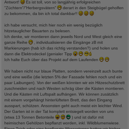
a
Antwort!
Es ist toll, von so langjährig erfolgreichen
g
"Züchtern"/"Herbergsvätern"
derart in den Steigbügel geholfen
zu bekommen, da bin ich total dankbar!!
ich habe versucht, mich hier noch ein wenig bezüglich
hitzetauglicher Bauarten zu belesen.
Ich denke, wir montieren dann jeweils Nord und West gleich eine
ganze Reihe
, individualisieren die Eingänge zB mit
Markierungen (hab ich das richtig verstanden?) und holen uns
dann die Elektrodeckel (genialer Tipp
Ich halte Euch über das Projekt auf dem Laufenden
Wir haben nicht nur blaue Platten, sondern vereinzelt auch bunte
und eine weiße (die letzten 5% der Fassade fehlen noch und ein
paar Laibungen). Von der weißen könnten wir ein Hitzeschutzbrett
zuschneiden und nach Westen schräg über die Kästen montieren.
Und die Kästen mit Luftspalt aufhängen. Wir können zusätzlich
mit einem vorgehängt hinterlüfteten Brett, das den Eingang
ausspart, schützen. Ansonsten geht auch meist ein leichter Wind.
Der Garten ist in der Tat komplett entsiegelt worden von uns
(etwa 13 Tonnen Betonteile
) und ist dafür mit
heimischen Gehölzen bepflanzt worden, inkl. Wildblumenwiese.
Einen Teich oder eine bepflanzte Wassertonne hatten wir bisher