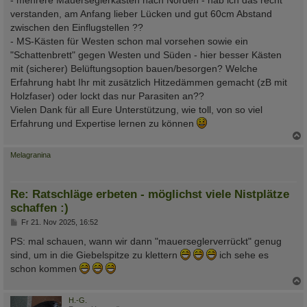
verstanden, am Anfang lieber Lücken und gut 60cm Abstand
zwischen den Einflugstellen ??
- MS-Kästen für Westen schon mal vorsehen sowie ein
"Schattenbrett" gegen Westen und Süden - hier besser Kästen
mit (sicherer) Belüftungsoption bauen/besorgen? Welche
Erfahrung habt Ihr mit zusätzlich Hitzedämmen gemacht (zB mit
Holzfaser) oder lockt das nur Parasiten an??
Vielen Dank für all Eure Unterstützung, wie toll, von so viel
Erfahrung und Expertise lernen zu können
c
Melagranina
Re: Ratschläge erbeten - möglichst viele Nistplätze
schaffen :)
B
Fr 21. Nov 2025, 16:52
e
i
PS: mal schauen, wann wir dann "mauerseglerverrückt" genug
t
sind, um in die Giebelspitze zu klettern
ich sehe es
r
a
schon kommen
g
c
H.-G.