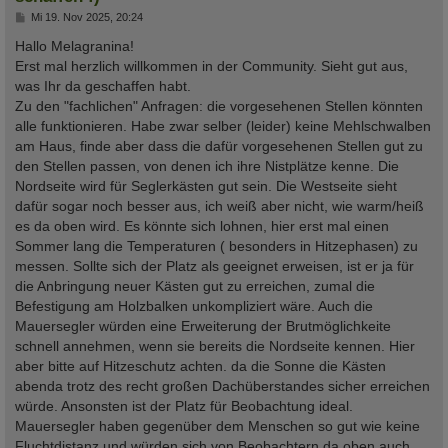
B
Mi 19. Nov 2025, 20:24
e
i
Hallo Melagranina!
t
Erst mal herzlich willkommen in der Community. Sieht gut aus,
r
a
was Ihr da geschaffen habt.
g
Zu den "fachlichen" Anfragen: die vorgesehenen Stellen könnten
alle funktionieren. Habe zwar selber (leider) keine Mehlschwalben
am Haus, finde aber dass die dafür vorgesehenen Stellen gut zu
den Stellen passen, von denen ich ihre Nistplätze kenne. Die
Nordseite wird für Seglerkästen gut sein. Die Westseite sieht
dafür sogar noch besser aus, ich weiß aber nicht, wie warm/heiß
es da oben wird. Es könnte sich lohnen, hier erst mal einen
Sommer lang die Temperaturen ( besonders in Hitzephasen) zu
messen. Sollte sich der Platz als geeignet erweisen, ist er ja für
die Anbringung neuer Kästen gut zu erreichen, zumal die
Befestigung am Holzbalken unkompliziert wäre. Auch die
Mauersegler würden eine Erweiterung der Brutmöglichkeite
schnell annehmen, wenn sie bereits die Nordseite kennen. Hier
aber bitte auf Hitzeschutz achten. da die Sonne die Kästen
abenda trotz des recht großen Dachüberstandes sicher erreichen
würde. Ansonsten ist der Platz für Beobachtung ideal.
Mauersegler haben gegenüber dem Menschen so gut wie keine
Fluchtdistanz und würden sich von Beobachtern da oben auch