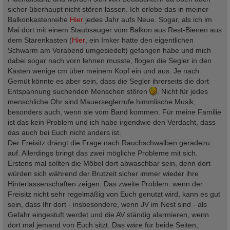
sicher überhaupt nicht stören lassen. Ich erlebe das in meiner
Balkonkastenreihe
Hier
jedes Jahr aufs Neue. Sogar, als ich im
Mai dort mit einem Staubsauger vom Balkon aus Rest-Bienen aus
dem Starenkasten (
Hier
, ein Imker hatte den eigentlichen
Schwarm am Vorabend umgesiedelt) gefangen habe und mich
dabei sogar nach vorn lehnen musste, flogen die Segler in den
Kästen wenige cm über meinem Kopf ein und aus. Je nach
Gemüt könnte es aber sein, dass die Segler ihrerseits die dort
Entspannung suchenden Menschen stören
. Nicht für jedes
menschliche Ohr sind Mauerseglerrufe himmlische Musik,
besonders auch, wenn sie vom Band kommen. Für meine Familie
ist das kein Problem und ich habe irgendwie den Verdacht, dass
das auch bei Euch nicht anders ist.
Der Freisitz drängt die Frage nach Rauchschwalben geradezu
auf. Allerdings bringt das zwei mögliche Probleme mit sich.
Erstens mal sollten die Möbel dort abwaschbar sein, denn dort
würden sich während der Brutzeit sicher immer wieder ihre
Hinterlassenschaften zeigen. Das zweite Problem: wenn der
Freisitz nicht sehr regelmäßig von Euch genutzt wird, kann es gut
sein, dass Ihr dort - insbesondere, wenn JV im Nest sind - als
Gefahr eingestuft werdet und die AV ständig alarmieren, wenn
dort mal jemand von Euch sitzt. Das wäre für beide Seiten,