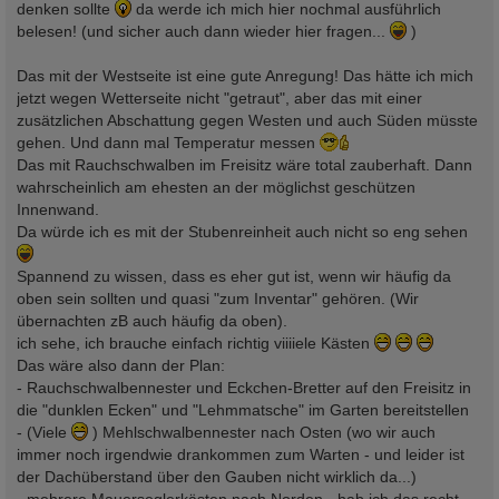
denken sollte
da werde ich mich hier nochmal ausführlich
belesen! (und sicher auch dann wieder hier fragen...
)
Das mit der Westseite ist eine gute Anregung! Das hätte ich mich
jetzt wegen Wetterseite nicht "getraut", aber das mit einer
zusätzlichen Abschattung gegen Westen und auch Süden müsste
gehen. Und dann mal Temperatur messen
Das mit Rauchschwalben im Freisitz wäre total zauberhaft. Dann
wahrscheinlich am ehesten an der möglichst geschützen
Innenwand.
Da würde ich es mit der Stubenreinheit auch nicht so eng sehen
Spannend zu wissen, dass es eher gut ist, wenn wir häufig da
oben sein sollten und quasi "zum Inventar" gehören. (Wir
übernachten zB auch häufig da oben).
ich sehe, ich brauche einfach richtig viiiiele Kästen
Das wäre also dann der Plan:
- Rauchschwalbennester und Eckchen-Bretter auf den Freisitz in
die "dunklen Ecken" und "Lehmmatsche" im Garten bereitstellen
- (Viele
) Mehlschwalbennester nach Osten (wo wir auch
immer noch irgendwie drankommen zum Warten - und leider ist
der Dachüberstand über den Gauben nicht wirklich da...)
- mehrere Mauerseglerkästen nach Norden - hab ich das recht