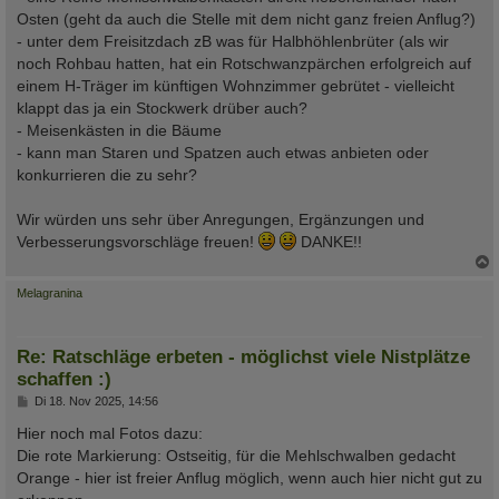
Osten (geht da auch die Stelle mit dem nicht ganz freien Anflug?)
- unter dem Freisitzdach zB was für Halbhöhlenbrüter (als wir
noch Rohbau hatten, hat ein Rotschwanzpärchen erfolgreich auf
einem H-Träger im künftigen Wohnzimmer gebrütet - vielleicht
klappt das ja ein Stockwerk drüber auch?
- Meisenkästen in die Bäume
- kann man Staren und Spatzen auch etwas anbieten oder
konkurrieren die zu sehr?
Wir würden uns sehr über Anregungen, Ergänzungen und
Verbesserungsvorschläge freuen!
DANKE!!
c
Melagranina
Re: Ratschläge erbeten - möglichst viele Nistplätze
schaffen :)
B
Di 18. Nov 2025, 14:56
e
i
Hier noch mal Fotos dazu:
t
Die rote Markierung: Ostseitig, für die Mehlschwalben gedacht
r
a
Orange - hier ist freier Anflug möglich, wenn auch hier nicht gut zu
g