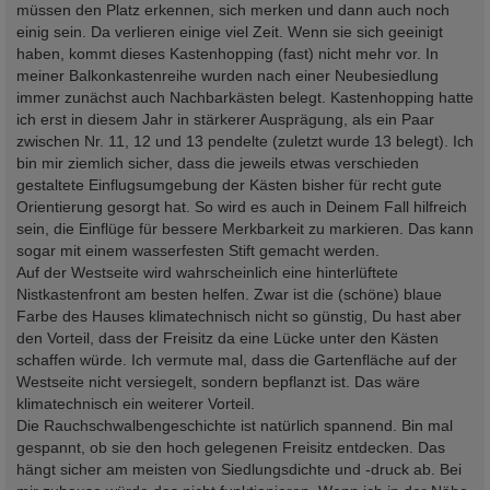
müssen den Platz erkennen, sich merken und dann auch noch
einig sein. Da verlieren einige viel Zeit. Wenn sie sich geeinigt
haben, kommt dieses Kastenhopping (fast) nicht mehr vor. In
meiner Balkonkastenreihe wurden nach einer Neubesiedlung
immer zunächst auch Nachbarkästen belegt. Kastenhopping hatte
ich erst in diesem Jahr in stärkerer Ausprägung, als ein Paar
zwischen Nr. 11, 12 und 13 pendelte (zuletzt wurde 13 belegt). Ich
bin mir ziemlich sicher, dass die jeweils etwas verschieden
gestaltete Einflugsumgebung der Kästen bisher für recht gute
Orientierung gesorgt hat. So wird es auch in Deinem Fall hilfreich
sein, die Einflüge für bessere Merkbarkeit zu markieren. Das kann
sogar mit einem wasserfesten Stift gemacht werden.
Auf der Westseite wird wahrscheinlich eine hinterlüftete
Nistkastenfront am besten helfen. Zwar ist die (schöne) blaue
Farbe des Hauses klimatechnisch nicht so günstig, Du hast aber
den Vorteil, dass der Freisitz da eine Lücke unter den Kästen
schaffen würde. Ich vermute mal, dass die Gartenfläche auf der
Westseite nicht versiegelt, sondern bepflanzt ist. Das wäre
klimatechnisch ein weiterer Vorteil.
Die Rauchschwalbengeschichte ist natürlich spannend. Bin mal
gespannt, ob sie den hoch gelegenen Freisitz entdecken. Das
hängt sicher am meisten von Siedlungsdichte und -druck ab. Bei