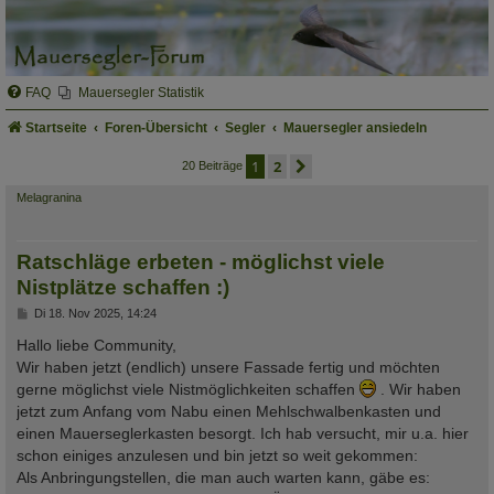
FAQ
Mauersegler Statistik
Startseite
Foren-Übersicht
Segler
Mauersegler ansiedeln
1
2
nächste
20 Beiträge
Melagranina
Ratschläge erbeten - möglichst viele
Nistplätze schaffen :)
B
Di 18. Nov 2025, 14:24
e
i
Hallo liebe Community,
t
Wir haben jetzt (endlich) unsere Fassade fertig und möchten
r
a
gerne möglichst viele Nistmöglichkeiten schaffen
. Wir haben
g
jetzt zum Anfang vom Nabu einen Mehlschwalbenkasten und
einen Mauerseglerkasten besorgt. Ich hab versucht, mir u.a. hier
schon einiges anzulesen und bin jetzt so weit gekommen:
Als Anbringungstellen, die man auch warten kann, gäbe es: