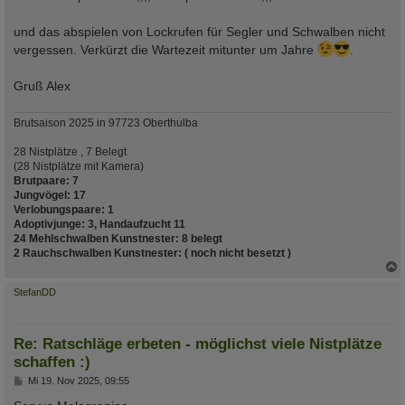
und das abspielen von Lockrufen für Segler und Schwalben nicht
vergessen. Verkürzt die Wartezeit mitunter um Jahre
.
Gruß Alex
Brutsaison 2025 in 97723 Oberthulba
28 Nistplätze , 7 Belegt
(28 Nistplätze mit Kamera)
Brutpaare: 7
Jungvögel: 17
Verlobungspaare: 1
Adoptivjunge: 3, Handaufzucht 11
24 Mehlschwalben Kunstnester: 8 belegt
2 Rauchschwalben Kunstnester: ( noch nicht besetzt )
c
StefanDD
Re: Ratschläge erbeten - möglichst viele Nistplätze
schaffen :)
B
Mi 19. Nov 2025, 09:55
e
i