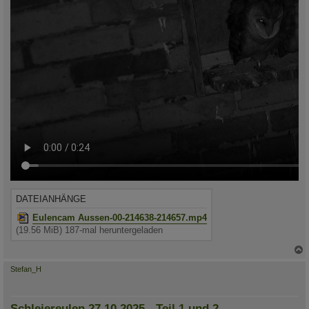
DATEIANHÄNGE
Eulencam Aussen-00-214638-214657.mp4
(19.56 MiB) 187-mal heruntergeladen
c
Stefan_H
Schleiereulen 27.10.2025 - Teil 1 und 2