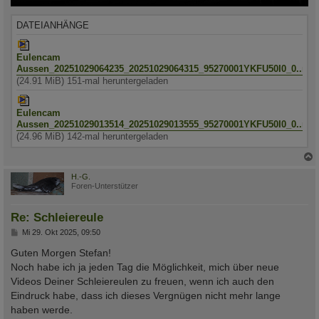
DATEIANHÄNGE
Eulencam
Aussen_20251029064235_20251029064315_95270001YKFU50I0_0..mp
(24.91 MiB) 151-mal heruntergeladen
Eulencam
Aussen_20251029013514_20251029013555_95270001YKFU50I0_0..mp
(24.96 MiB) 142-mal heruntergeladen
c
H.-G.
Foren-Unterstützer
Re: Schleiereule
B
Mi 29. Okt 2025, 09:50
e
i
Guten Morgen Stefan!
t
Noch habe ich ja jeden Tag die Möglichkeit, mich über neue
r
a
Videos Deiner Schleiereulen zu freuen, wenn ich auch den
g
Eindruck habe, dass ich dieses Vergnügen nicht mehr lange
haben werde.