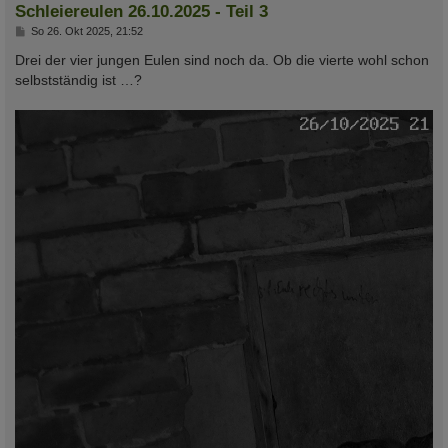
Schleiereulen 26.10.2025 - Teil 3
B
So 26. Okt 2025, 21:52
e
i
Drei der vier jungen Eulen sind noch da. Ob die vierte wohl schon
t
selbstständig ist …?
r
a
g