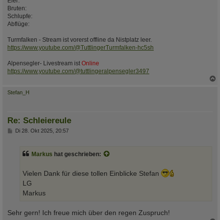
Eier:
Bruten:
Schlupfe:
Abflüge:
Turmfalken - Stream ist vorerst offline da Nistplatz leer.
https://www.youtube.com/@TuttlingerTurmfalken-hc5sh
Alpensegler- Livestream ist
Online
https://www.youtube.com/@tuttlingeralpensegler3497
c
Stefan_H
Re: Schleiereule
B
Di 28. Okt 2025, 20:57
e
i
t
Markus
hat geschrieben:
r
a
g
Vielen Dank für diese tollen Einblicke Stefan
LG
Markus
Sehr gern! Ich freue mich über den regen Zuspruch!