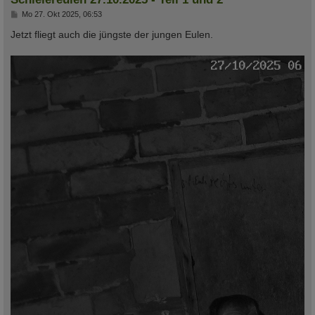
B
Mo 27. Okt 2025, 06:53
e
i
Jetzt fliegt auch die jüngste der jungen Eulen.
t
r
a
g