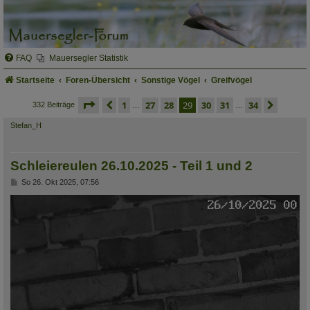
FAQ
Mauersegler Statistik
Startseite
Foren-Übersicht
Sonstige Vögel
Greifvögel
seite
29 von 34
vorherige
1
27
28
29
30
31
34
nächs
332 Beiträge
…
…
Stefan_H
Schleiereulen 26.10.2025 - Teil 1 und 2
B
So 26. Okt 2025, 07:56
e
i
t
r
a
g