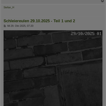
c
Stefan_H
Schleiereulen 29.10.2025 - Teil 1 und 2
B
Mi 29. Okt 2025, 07:20
e
i
t
r
a
g