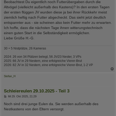
Beobachtest Du eigentlich noch Futterübergaben durch die
Altvögel (vielleicht außerhalb des Kastens)? In den ersten Tagen
der ersten flüggen JV wurden diese ja bei ihrer Rückkehr meist
ziemlich heftig nach Futter abgecheckt. Das sieht jetzt deutlich
entspannter aus - sie scheinen also kein Futter mehr zu erwarten.
Ich hoffe, dass die nächsten Tage ihnen witterungstechnisch
einen guten Start in die Selbständigkeit ermöglichen.
Liebe Grüße H.-G.
30 + 5 Nistplätze, 26 Kameras
2024: 26 von 34 Plätzen belegt, 56 JV/23 Nester, 3 VPs
2025: 66 JV in 29 Nestern, eine erfolgreiche Vierer-Brut
2026: 82 JV in 32 Nestern, eine erfolgreiche Vierer-Brut, 1-2 VP
c
Stefan_H
Schleiereulen 29.10.2025 - Teil 3
B
Mi 29. Okt 2025, 21:29
e
i
Noch sind drei junge Eulen da. Sie werden außerhalb des
t
Nestkastens von den Eltern versorgt.
r
a