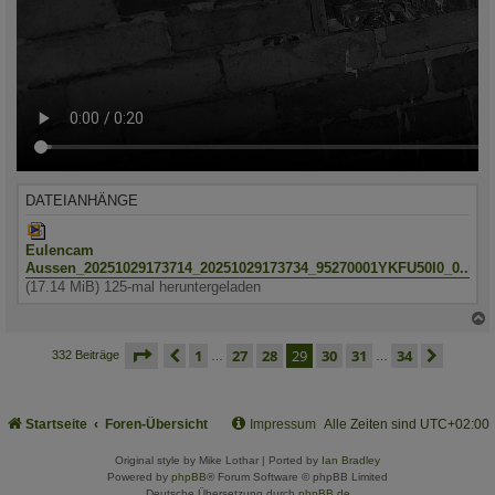
DATEIANHÄNGE
Eulencam
Aussen_20251029173714_20251029173734_95270001YKFU50I0_0..mp
(17.14 MiB) 125-mal heruntergeladen
c
seite
29 von 34
vorherige
1
27
28
29
30
31
34
nächs
332 Beiträge
…
…
Startseite
Foren-Übersicht
Impressum
Alle Zeiten sind
UTC+02:00
Original style by Mike Lothar | Ported by
Ian Bradley
Powered by
phpBB
® Forum Software © phpBB Limited
Deutsche Übersetzung durch
phpBB.de