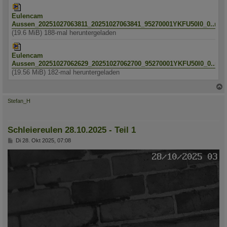
Eulencam
Aussen_20251027063811_20251027063841_95270001YKFU50I0_0..mp
(19.6 MiB) 188-mal heruntergeladen
Eulencam
Aussen_20251027062629_20251027062700_95270001YKFU50I0_0..mp
(19.56 MiB) 182-mal heruntergeladen
c
Stefan_H
Schleiereulen 28.10.2025 - Teil 1
B
Di 28. Okt 2025, 07:08
e
i
t
r
a
g