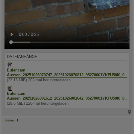
DATEIANHÄNGE
Eulencam
Aussen_20251026070747_20251026070812_95270001YKFU50I0_0..mp
(23.13 MiB) 202-mal heruntergeladen
Eulencam
Aussen_20251026001612_20251026001642_95270001YKFU50I0_0..mp
(19.6 MiB) 220-mal heruntergeladen
c
Stefan_H