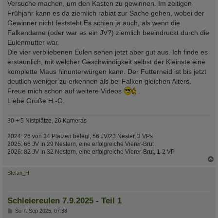
Versuche machen, um den Kasten zu gewinnen. Im zeitigen
Frühjahr kann es da ziemlich rabiat zur Sache gehen, wobei der
Gewinner nicht feststeht.Es schien ja auch, als wenn die
Falkendame (oder war es ein JV?) ziemlich beeindruckt durch die
Eulenmutter war.
Die vier verbliebenen Eulen sehen jetzt aber gut aus. Ich finde es
erstaunlich, mit welcher Geschwindigkeit selbst der Kleinste eine
komplette Maus hinunterwürgen kann. Der Futterneid ist bis jetzt
deutlich weniger zu erkennen als bei Falken gleichen Alters.
Freue mich schon auf weitere Videos
.
Liebe Grüße H.-G.
30 + 5 Nistplätze, 26 Kameras
2024: 26 von 34 Plätzen belegt, 56 JV/23 Nester, 3 VPs
2025: 66 JV in 29 Nestern, eine erfolgreiche Vierer-Brut
2026: 82 JV in 32 Nestern, eine erfolgreiche Vierer-Brut, 1-2 VP
c
Stefan_H
Schleiereulen 7.9.2025 - Teil 1
B
So 7. Sep 2025, 07:38
e