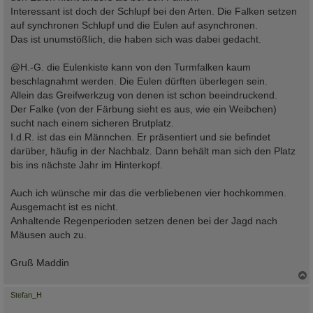
Interessant ist doch der Schlupf bei den Arten. Die Falken setzen
auf synchronen Schlupf und die Eulen auf asynchronen.
Das ist unumstößlich, die haben sich was dabei gedacht.
@H.-G. die Eulenkiste kann von den Turmfalken kaum
beschlagnahmt werden. Die Eulen dürften überlegen sein.
Allein das Greifwerkzug von denen ist schon beeindruckend.
Der Falke (von der Färbung sieht es aus, wie ein Weibchen)
sucht nach einem sicheren Brutplatz.
I.d.R. ist das ein Männchen. Er präsentiert und sie befindet
darüber, häufig in der Nachbalz. Dann behält man sich den Platz
bis ins nächste Jahr im Hinterkopf.
Auch ich wünsche mir das die verbliebenen vier hochkommen.
Ausgemacht ist es nicht.
Anhaltende Regenperioden setzen denen bei der Jagd nach
Mäusen auch zu.
Gruß Maddin
c
Stefan_H