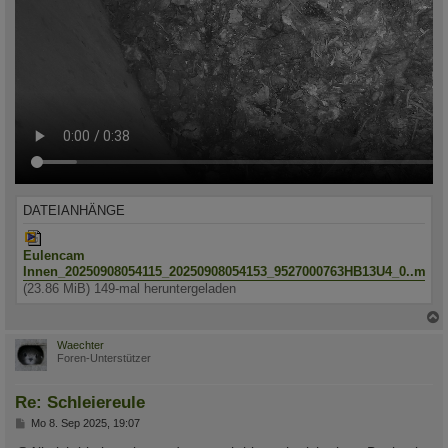
DATEIANHÄNGE
Eulencam
Innen_20250908054115_20250908054153_9527000763HB13U4_0..mp4
(23.86 MiB) 149-mal heruntergeladen
c
Waechter
Foren-Unterstützer
Re: Schleiereule
B
Mo 8. Sep 2025, 19:07
e