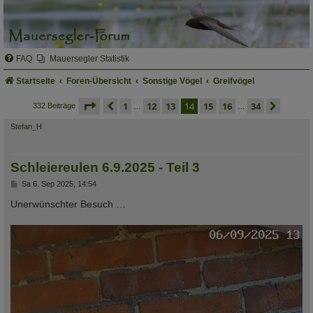
FAQ
Mauersegler Statistik
Startseite
Foren-Übersicht
Sonstige Vögel
Greifvögel
seite
14 von 34
vorherige
1
12
13
14
15
16
34
nächs
332 Beiträge
…
…
Stefan_H
Schleiereulen 6.9.2025 - Teil 3
B
Sa 6. Sep 2025, 14:54
e
i
Unerwünschter Besuch …
t
r
a
g