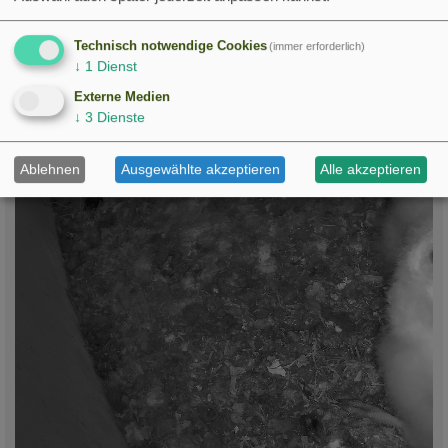
a
g
Technisch notwendige Cookies
(immer erforderlich)
↓
1
Dienst
Externe Medien
↓
3
Dienste
Ablehnen
Ausgewählte akzeptieren
Alle akzeptieren