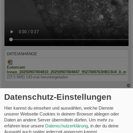
DATEIANHÄNGE
Eulencam
Innen_20250907004810_20250907004847_9527000763HB13U4_0..mp4
(23.5 MiB) 143-mal heruntergeladen
c
Stefan_H
Datenschutz-Einstellungen
Hier kannst du einsehen und auswählen, welche Dienste
Schleiereulen 7.9.2025 - Teil 2
unserer Webseite Cookies in deinem Browser ablegen oder
B
So 7. Sep 2025, 07:39
Daten an andere Server übermitteln dürfen.
Um mehr zu
e
i
erfahren lese unsere
Datenschutzerklärung
, in der du deine
t
Auswahl auch später jederzeit anpassen kannst.
r