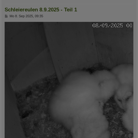
Schleiereulen 8.9.2025 - Teil 1
B
Mo 8. Sep 2025, 09:35
e
i
t
r
a
g