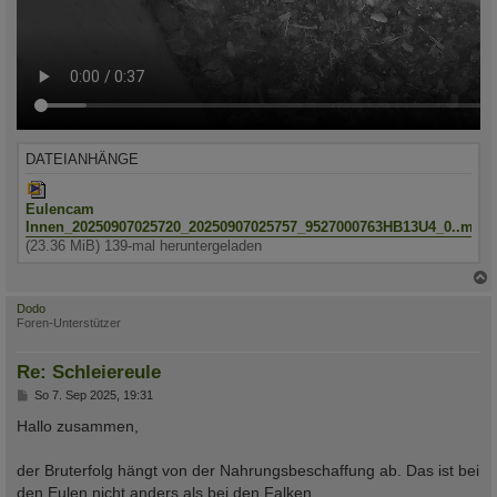
DATEIANHÄNGE
Eulencam
Innen_20250907025720_20250907025757_9527000763HB13U4_0..mp4
(23.36 MiB) 139-mal heruntergeladen
c
Dodo
Foren-Unterstützer
Re: Schleiereule
B
So 7. Sep 2025, 19:31
e
i
Hallo zusammen,
t
r
a
der Bruterfolg hängt von der Nahrungsbeschaffung ab. Das ist bei
g
den Eulen nicht anders als bei den Falken.