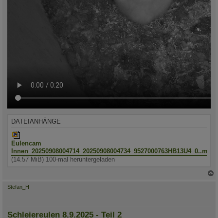
DATEIANHÄNGE
Eulencam
Innen_20250908004714_20250908004734_9527000763HB13U4_0..mp4
(14.57 MiB) 100-mal heruntergeladen
c
Stefan_H
Schleiereulen 8.9.2025 - Teil 2