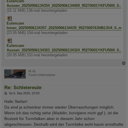
Eulencam
Aussen_20250906134354_20250906134409_95270001YKFU50I0_0..mp
(15.11 MiB) 136-mal heruntergeladen
Eulencam
Innen_20250906134357_20250906134435_9527000763HB13U4_0..mp4
(23.55 MiB) 154-mal heruntergeladen
Eulencam
Aussen_20250906134303_20250906134324_95270001YKFU50I0_0..mp
(20.05 MiB) 151-mal heruntergeladen
c
H.-G.
Foren-Unterstützer
Re: Schleiereule
B
Sa 6. Sep 2025, 23:03
e
i
Hallo Stefan!
t
Da sind ja scheinbar immer wieder Überraschungen möglich.
r
a
Wenn ich das richtig sehe (Maddin, korrigiere mich ggf.), ist die
g
Brutzeit für Turmfalken aber in diesem Jahr schon
abgeschlossen. Deshalb wird der Turmfalke wohl kaum ernsthafte