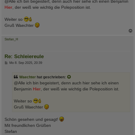
i
@Alle ich bin begeistert, denn auch hier sehe ich einen Benjamin
t
Hier
, der weiß wie wichtig die Poleposition ist.
r
a
g
Weiter so
Gruß Waechter
c
Stefan_H
Re: Schleiereule
B
Mo 8. Sep 2025, 20:39
e
i
t
Waechter
hat geschrieben:
r
a
@Alle ich bin begeistert, denn auch hier sehe ich einen
g
Benjamin
Hier
, der weiß wie wichtig die Poleposition ist.
Weiter so
Gruß Waechter
Schön gesehen und gesagt!
Mit freundlichen Grüßen
Stefan