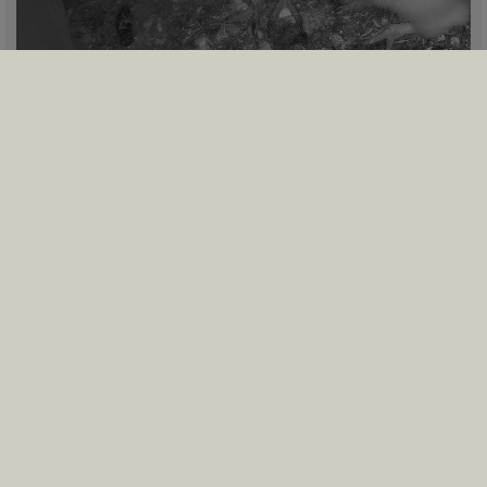
DATEIANHÄNGE
Eulencam
Innen_20250908203019_20250908203056_9527000763HB13U4_0..mp4
(23.5 MiB) 122-mal heruntergeladen