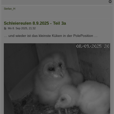
c
Stefan_H
Schleiereulen 8.9.2025 - Teil 3a
B
Mo 8. Sep 2025, 21:32
e
i
… und wieder ist das kleinste Küken in der PolePosition …
t
r
a
g