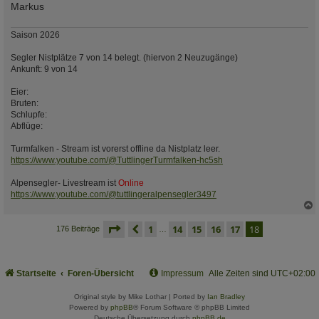
Markus
Saison 2026
Segler Nistplätze 7 von 14 belegt. (hiervon 2 Neuzugänge)
Ankunft: 9 von 14
Eier:
Bruten:
Schlupfe:
Abflüge:
Turmfalken - Stream ist vorerst offline da Nistplatz leer.
https://www.youtube.com/@TuttlingerTurmfalken-hc5sh
Alpensegler- Livestream ist
Online
https://www.youtube.com/@tuttlingeralpensegler3497
c
seite
18 von 18
vorherige
1
14
15
16
17
18
176 Beiträge
…
Startseite
Foren-Übersicht
Impressum
Alle Zeiten sind
UTC+02:00
Original style by Mike Lothar | Ported by
Ian Bradley
Powered by
phpBB
® Forum Software © phpBB Limited
Deutsche Übersetzung durch
phpBB.de