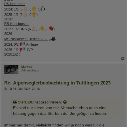
RS-Naturnest
2024: 1/1 (5
, 5
, 5
)
2025: 1/1 (5
, 0
)
2026:
RS-Kunstnester
2025: 1/2 HRS (6
, 6
, 6
)
2026:
MS-Nistkasten (Beginn 2023)
2024: 0/2
, Anflüge
2025: 1/2
, 1VP
2026:1/2 (
c
Markus
Administrator
Re: Alpenseglerbeobachtung in Tuttlingen 2023
B
Di 24. Okt 2023, 20:18
e
i
t
StefanDD
hat geschrieben:
r
a
Es sind nur Ideen von mir. Versuche eben auch eine
g
Lösung gegen das Sterben der Jungvögel zu finden.
immer her damit, vielleicht finden wir ja noch was für die