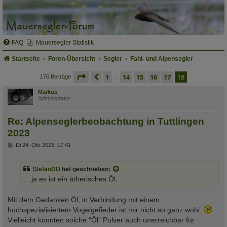
FAQ
Mauersegler Statistik
Startseite
Foren-Übersicht
Segler
Fahl- und Alpensegler
seite
18 von 18
vorherige
1
14
15
16
17
18
176 Beiträge
…
Markus
Administrator
Re: Alpenseglerbeobachtung in Tuttlingen
2023
B
Di 24. Okt 2023, 17:41
e
i
t
StefanDD
hat geschrieben:
r
a
... ja es ist ein ätherisches Öl,
g
Mit dem Gedanken Öl, in Verbindung mit einem
hochspezialisiertem Vogelgefieder ist mir nicht so ganz wohl.
Vielleicht könnten solche "Öl" Pulver auch unerreichbar für