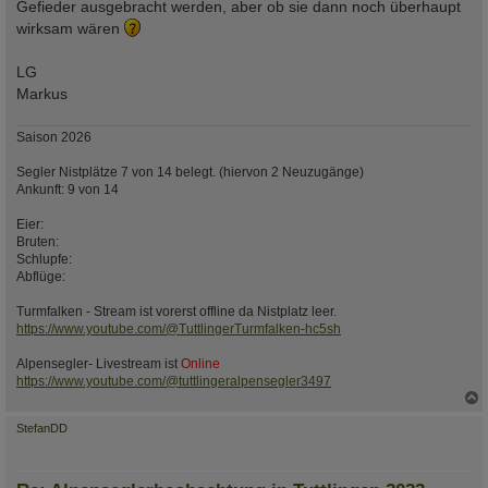
Gefieder ausgebracht werden, aber ob sie dann noch überhaupt
wirksam wären
LG
Markus
Saison 2026
Segler Nistplätze 7 von 14 belegt. (hiervon 2 Neuzugänge)
Ankunft: 9 von 14
Eier:
Bruten:
Schlupfe:
Abflüge:
Turmfalken - Stream ist vorerst offline da Nistplatz leer.
https://www.youtube.com/@TuttlingerTurmfalken-hc5sh
Alpensegler- Livestream ist
Online
https://www.youtube.com/@tuttlingeralpensegler3497
c
StefanDD