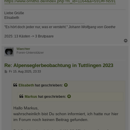
https://www.ornitho.de/index.php?m_id=1164&a=591#FN591
Liebe Grüße
Elisabeth
............................................................................................
"Es hört doch jeder nur, was er versteht."
Johann Wolfgang von Goethe
2025: 13 Kästen -> 3 Brutpaare
c
Waechter
Foren-Unterstützer
Re: Alpenseglerbeobachtung in Tuttlingen 2023
B
Fr 15. Aug 2025, 23:33
e
i
t
Elisabeth
hat geschrieben:
r
a
g
Markus
hat geschrieben:
Hallo Markus,
wahrscheinlich bist Du schon informiert, ich hatte nur hier
im Forum noch keinen Beitrag gefunden.