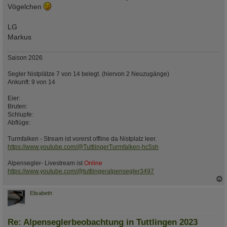
Vögelchen
LG
Markus
Saison 2026
Segler Nistplätze 7 von 14 belegt. (hiervon 2 Neuzugänge)
Ankunft: 9 von 14
Eier:
Bruten:
Schlupfe:
Abflüge:
Turmfalken - Stream ist vorerst offline da Nistplatz leer.
https://www.youtube.com/@TuttlingerTurmfalken-hc5sh
Alpensegler- Livestream ist
Online
https://www.youtube.com/@tuttlingeralpensegler3497
c
Elisabeth
Re: Alpenseglerbeobachtung in Tuttlingen 2023