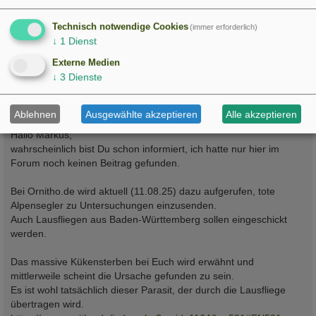
Sollte dies wirklich auch bei uns in Tuttlingen ursächlich
sein, wäre dies zwar noch kein Supergau aber doch ein
Technisch notwendige Cookies
(immer erforderlich)
sehr ernstzunehmendes Problem.
↓
1
Dienst
Denke wir sollten künftig auch in diese Richtung suchen.
Externe Medien
↓
3
Dienste
LG
Markus
Ablehnen
Ausgewählte akzeptieren
Alle akzeptieren
Hallo Markus,
wahrscheinlich bist Du schon informiert, ich hatte nur hier im
Forum noch keinen Beitrag gefunden.
Bei Ornitho.de wird aktuell (11.08.25) dazu aufgerufen, tote
Alpensegler zu Untersuchungen einzusenden.
Auch Lausfliegen aus Baden-Württemberg sollen eingeschickt
werden.
Das massive Kükensterben bei Euch wird erwähnt und
mittlerweile scheint die Ursache gefunden zu sein.
Es ist wohl tatsächlich dieser Parasit, der durch die Lausfliege
übertragen wird.