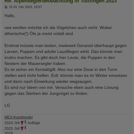
Re: Alpenseglerbeobachtung in Tuttlingen 2023
B
Di 24. Okt 2023, 19:57
e
i
Hallo,
t
r
a
nee einölen möchte ich die Vögelchen auch nicht. Wobei
g
ätherische(!) Öle ja meist volatil sind.
Erstmal müsste man testen, inwieweit Geraniol überhaupt gegen
Larven, Puppen und adulte Lausfliegen wirkt. Das könnte man
invitro machen. Es gibt doch hier Leute, die Puppen in den
Nestern der Mauersegler haben.
Es ist sicher ein Kontaktgift. Also nur eine Dose in den Turm
stellen wird nicht helfen. Evtl. könnte man es im Winter einsetzen
und dann nach Einwirkung wieder wegsaugen.
Es sind nur Ideen von mir. Versuche eben auch eine Lösung
gegen das Sterben der Jungvögel zu finden.
LG
MES-Kunstnester
2024: 0/4
, Anflüge
2025: 0/4
2026: