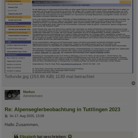
Totfunde.jpg (253.86 KiB) 1130 mal betrachtet
c
Markus
Administrator
Re: Alpenseglerbeobachtung in Tuttlingen 2023
B
So 17. Aug 2025, 13:09
e
i
Hallo Zusammen,
t
r
a
Elisabeth
hat geschrieben: