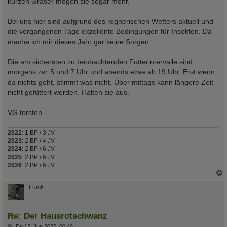
kurzen Gräser mögen sie sogar mehr.
Bei uns hier sind aufgrund des regnerischen Wetters aktuell und
die vergangenen Tage exzellente Bedingungen für Insekten. Da
mache ich mir dieses Jahr gar keine Sorgen.
Die am sichersten zu beobachtenden Futterintervalle sind
morgens zw. 5 und 7 Uhr und abends etwa ab 19 Uhr. Erst wenn
da nichts geht, stimmt was nicht. Über mittags kann längere Zeit
nicht gefüttert werden. Halten sie aus.
VG torsten
2022
: 1 BP / 3 JV
2023
: 2 BP / 4 JV
2024
: 2 BP / 6 JV
2025
: 2 BP / 6 JV
2026
: 2 BP / 6 JV
c
Frank
Re: Der Hausrotschwanz
B
Do 12. Jun 2025, 00:46