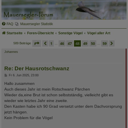
FAQ
Mauersegler Statistik
Startseite
Foren-Übersicht
Sonstige Vögel
Vögel aller Art
seite
48 von 59
vorherige
1
46
47
48
49
50
59
nächs
589 Beiträge
…
…
Johannes
Re: Der Hausrotschwanz
B
Fr 6. Jun 2025, 23:00
e
i
Hallo zusammen
t
Auch dieses Jahr ist mein Rotschwanz Pärchen
r
a
Wieder da,eine Brut ist schon selbstständig, vielleicht gibt es
g
wieder wie letztes Jahr eine zweite.
Den Kasten habe ich 90 Grad versetzt unter dem Dachvorsprung
jetzt hängen.
Kein Problem für die Vögel