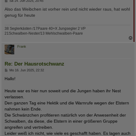
B
Sa 14. Jun 2025, 20:45
e
i
Also das Weibchen ist vorher rein und nicht wieder raus, hat wohl
t
genug für heute
r
a
g
38 Seglerkästen /17Paare 40+X Jungsegler 2 VP
21Schwalben-Nester/13 Mehlschwalben-Paare
N
a
c
Frank
h
o
b
Re: Der Hausrotschwanz
e
n
B
Mo 16. Jun 2025, 22:32
e
i
Hallo!
t
r
a
Heute war es hier nun soweit und die Jungen haben ihr Nest
g
verlassen.
Den ganzen Tag eine Hektik und die Warnrufe wegen der Elstern
nahmen kein Ende.
Die Schwänzchen profitieren natürlich von der Anwesenheit der
Schwalben, da diese, die Elstern in einer größeren Gruppe
angreifen und vertreiben.
Leider weiß ich nicht, wie viele es geschafft haben. Es lagen auch