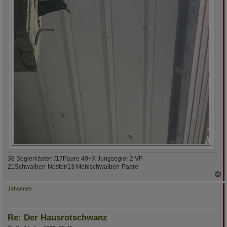
38 Seglerkästen /17Paare 40+X Jungsegler 2 VP
21Schwalben-Nester/13 Mehlschwalben-Paare
N
a
c
Johannes
h
o
b
Re: Der Hausrotschwanz
e
n