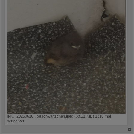
IMG_20250616_Rotschwänzchen.jpeg (68.21 KiB) 1316 mal
betrachtet