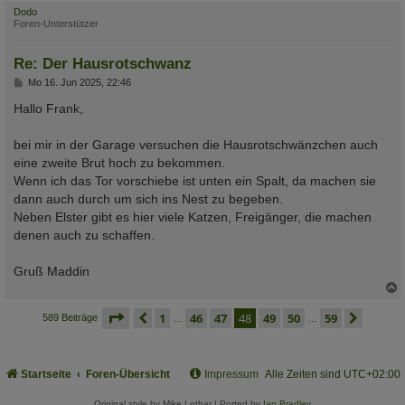
c
Dodo
Foren-Unterstützer
Re: Der Hausrotschwanz
B
Mo 16. Jun 2025, 22:46
e
i
Hallo Frank,
t
r
a
bei mir in der Garage versuchen die Hausrotschwänzchen auch
g
eine zweite Brut hoch zu bekommen.
Wenn ich das Tor vorschiebe ist unten ein Spalt, da machen sie
dann auch durch um sich ins Nest zu begeben.
Neben Elster gibt es hier viele Katzen, Freigänger, die machen
denen auch zu schaffen.
Gruß Maddin
c
seite
48 von 59
vorherige
1
46
47
48
49
50
59
nächs
589 Beiträge
…
…
Startseite
Foren-Übersicht
Impressum
Alle Zeiten sind
UTC+02:00
Original style by Mike Lothar | Ported by
Ian Bradley