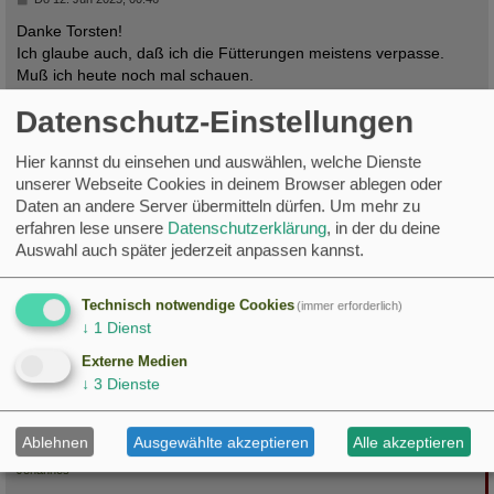
e
i
Danke Torsten!
t
Ich glaube auch, daß ich die Fütterungen meistens verpasse.
r
a
Muß ich heute noch mal schauen.
g
Hatte heute den Balkon etwas sauber gemacht.
Datenschutz-Einstellungen
Normalerweise bewachen sie ja ihr Nest aus sicherer Entfernung
und sind sofort schimpfend da, wenn ich auf dem Balkon bin.
Hier kannst du einsehen und auswählen, welche Dienste
Heute gab es keine solche Reaktion...
unserer Webseite Cookies in deinem Browser ablegen oder
Daten an andere Server übermitteln dürfen.
Um mehr zu
erfahren lese unsere
Datenschutzerklärung
, in der du deine
Auswahl auch später jederzeit anpassen kannst.
c
Frank
Technisch notwendige Cookies
(immer erforderlich)
Re: Der Hausrotschwanz
↓
1
Dienst
B
Do 12. Jun 2025, 21:08
e
Externe Medien
i
Du hattest recht, Torsten!
↓
3
Dienste
t
Heute ging die Fütterung wieder seinen gewohnten Gang...
r
a
Danke!
g
Ablehnen
Ausgewählte akzeptieren
Alle akzeptieren
c
Johannes