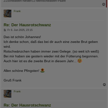
21Schwalben-Nester/13 Mehlschwalben-Paare
N
a
c
Frank
h
o
b
Re: Der Hausrotschwanz
e
n
B
Fr 6. Jun 2025, 23:15
e
i
Das ist schön Johannes!
t
Ich denke schon, daß das bei dir auch eine zweite Brut geben
r
a
wird.
g
Rotschwänzchen haben immer zwei Gelege. (so weit ich weiß)
Bei mir haben sie gestern wieder mit der Fütterung begonnen.
Auch hier ist es die zweite Brut in diesem Jahr...
Allen schöne Pfingsten!
Gruß Frank
c
Frank
Re: Der Hausrotschwanz