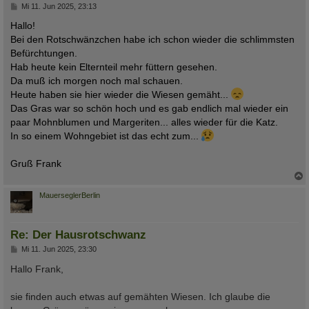
B
Mi 11. Jun 2025, 23:13
e
i
Hallo!
t
Bei den Rotschwänzchen habe ich schon wieder die schlimmsten
r
a
Befürchtungen.
g
Hab heute kein Elternteil mehr füttern gesehen.
Da muß ich morgen noch mal schauen.
Heute haben sie hier wieder die Wiesen gemäht...
Das Gras war so schön hoch und es gab endlich mal wieder ein
paar Mohnblumen und Margeriten... alles wieder für die Katz.
In so einem Wohngebiet ist das echt zum... ​
Gruß Frank
c
MauerseglerBerlin
Re: Der Hausrotschwanz
B
Mi 11. Jun 2025, 23:30
e
i
Hallo Frank,
t
r
a
sie finden auch etwas auf gemähten Wiesen. Ich glaube die
g