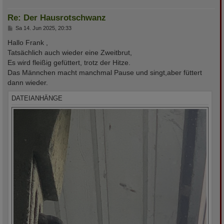
Re: Der Hausrotschwanz
B
Sa 14. Jun 2025, 20:33
e
i
Hallo Frank ,
t
Tatsächlich auch wieder eine Zweitbrut,
r
a
Es wird fleißig gefüttert, trotz der Hitze.
g
Das Männchen macht manchmal Pause und singt,aber füttert
dann wieder.
DATEIANHÄNGE