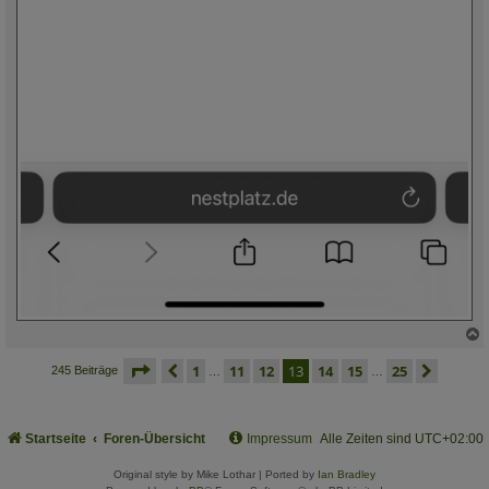
c
seite
13 von 25
vorherige
1
11
12
13
14
15
25
nächs
245 Beiträge
…
…
Startseite
Foren-Übersicht
Impressum
Alle Zeiten sind
UTC+02:00
Original style by Mike Lothar | Ported by
Ian Bradley