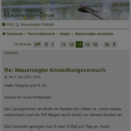
FAQ
Mauersegler Statistik
Startseite
Foren-Übersicht
Segler
Mauersegler ansiedeln
seite
13 von 25
vorherige
1
11
12
13
14
15
25
nächs
245 Beiträge
…
…
StefanDD
Re: Mauersegler Ansiedlungsversuch
B
Mo 2. Jun 2025, 18:41
e
i
Hallo Siegrid und H.-G.,
t
r
a
danke für eure Antworten,
g
der Lautsprecher ist direkt im Kasten (im Video re. unten etwas
erkennbar) und die MS fliegen auch (fast) nur diesen Kasten an.
Die Lockrufe springen nur 5 oder 6 Mal pro Tag an. Auch