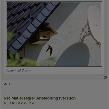
Kasten auf 3,80 m
c
Michl
Re: Mauersegler Ansiedlungsversuch
B
Do 12. Jun 2025, 14:35
e