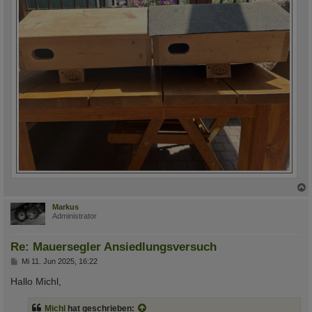
c
Markus
Administrator
Re: Mauersegler Ansiedlungsversuch
B
Mi 11. Jun 2025, 16:22
e
i
Hallo Michl,
t
r
a
Michl
hat geschrieben: