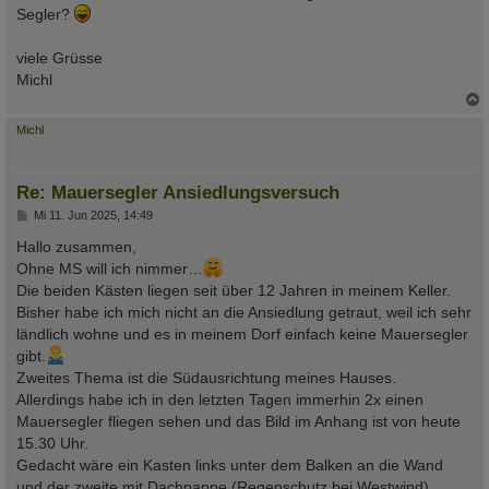
Segler?
viele Grüsse
Michl
c
Michl
Re: Mauersegler Ansiedlungsversuch
B
Mi 11. Jun 2025, 14:49
e
i
Hallo zusammen,
t
Ohne MS will ich nimmer…
r
a
Die beiden Kästen liegen seit über 12 Jahren in meinem Keller.
g
Bisher habe ich mich nicht an die Ansiedlung getraut, weil ich sehr
ländlich wohne und es in meinem Dorf einfach keine Mauersegler
gibt.
Zweites Thema ist die Südausrichtung meines Hauses.
Allerdings habe ich in den letzten Tagen immerhin 2x einen
Mauersegler fliegen sehen und das Bild im Anhang ist von heute
15.30 Uhr.
Gedacht wäre ein Kasten links unter dem Balken an die Wand
und der zweite mit Dachpappe (Regenschutz bei Westwind)