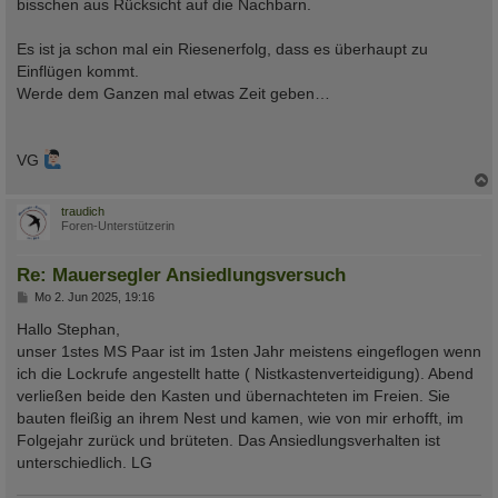
bisschen aus Rücksicht auf die Nachbarn.
Es ist ja schon mal ein Riesenerfolg, dass es überhaupt zu
Einflügen kommt.
Werde dem Ganzen mal etwas Zeit geben…
VG
c
traudich
Foren-Unterstützerin
Re: Mauersegler Ansiedlungsversuch
B
Mo 2. Jun 2025, 19:16
e
i
Hallo Stephan,
t
unser 1stes MS Paar ist im 1sten Jahr meistens eingeflogen wenn
r
a
ich die Lockrufe angestellt hatte ( Nistkastenverteidigung). Abend
g
verließen beide den Kasten und übernachteten im Freien. Sie
bauten fleißig an ihrem Nest und kamen, wie von mir erhofft, im
Folgejahr zurück und brüteten. Das Ansiedlungsverhalten ist
unterschiedlich. LG