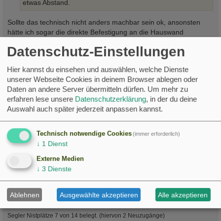
etwas Abstand.
Sollte das technisch nicht anders machbar sein ok, ansonsten
hätte ich sogar die direkte Befestigung an die Hauswand
empfohlen, da so der Kasten die Kühle des Mauerwerkes im
Datenschutz-Einstellungen
Sommer mitnehmen kann.
Hier kannst du einsehen und auswählen, welche Dienste
Michl
hat geschrieben:
unserer Webseite Cookies in deinem Browser ablegen oder
Um das locken am Fenster dazwischen müssen sich meine
Daten an andere Server übermitteln dürfen.
Um mehr zu
Söhne kümmern.
erfahren lese unsere
Datenschutzerklärung
, in der du deine
Was haltet ihr davon ?
Auswahl auch später jederzeit anpassen kannst.
Absolut empfehlenswert. Die Freudensprünge Deiner Söhne bei
dem ersten Einflug sehe ich jetzt schon vor meinem geistigen
Technisch notwendige Cookies
(immer erforderlich)
Auge.
↓
1
Dienst
Viel Erfolg
Externe Medien
↓
3
Dienste
LG
Markus
Ablehnen
Ausgewählte akzeptieren
Alle akzeptieren
Saison 2026
Segler Nistplätze 7 von 14 belegt. (hiervon 2 Neuzugänge)