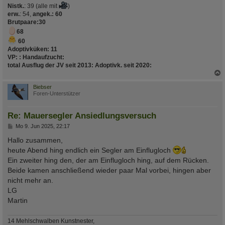
Nistk.
: 39 (alle mit
)
erw.
: 54,
angek.: 60
Brutpaare
:30
68
60
Adoptivküken:
11
VP:
:
Handaufzucht
:
total Ausflug der JV seit 2013
:
Adoptivk. seit 2020
:
c
Biebser
Foren-Unterstützer
Re: Mauersegler Ansiedlungsversuch
B
Mo 9. Jun 2025, 22:17
e
i
Hallo zusammen,
t
heute Abend hing endlich ein Segler am Einflugloch
r
a
Ein zweiter hing den, der am Einflugloch hing, auf dem Rücken.
g
Beide kamen anschließend wieder paar Mal vorbei, hingen aber
nicht mehr an.
LG
Martin
14 Mehlschwalben Kunstnester,