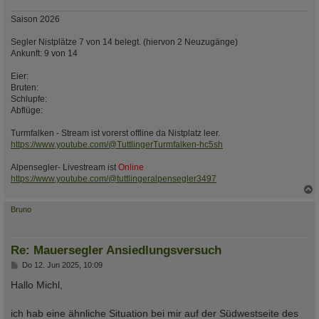
Saison 2026
Segler Nistplätze 7 von 14 belegt. (hiervon 2 Neuzugänge)
Ankunft: 9 von 14
Eier:
Bruten:
Schlupfe:
Abflüge:
Turmfalken - Stream ist vorerst offline da Nistplatz leer.
https://www.youtube.com/@TuttlingerTurmfalken-hc5sh
Alpensegler- Livestream ist
Online
https://www.youtube.com/@tuttlingeralpensegler3497
c
Bruno
Re: Mauersegler Ansiedlungsversuch
B
Do 12. Jun 2025, 10:09
e
i
Hallo Michl,
t
r
a
ich hab eine ähnliche Situation bei mir auf der Südwestseite des