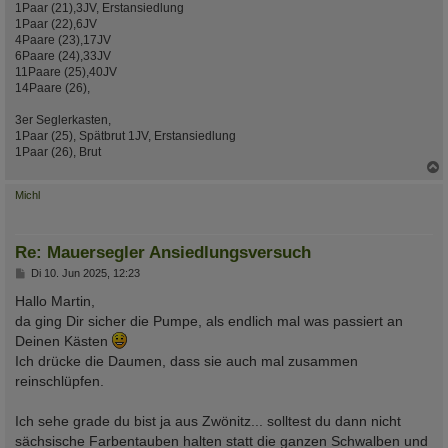
1Paar (21),3JV, Erstansiedlung
1Paar (22),6JV
4Paare (23),17JV
6Paare (24),33JV
11Paare (25),40JV
14Paare (26),
3er Seglerkasten,
1Paar (25), Spätbrut 1JV, Erstansiedlung
1Paar (26), Brut
c
Michl
Re: Mauersegler Ansiedlungsversuch
B
Di 10. Jun 2025, 12:23
e
i
Hallo Martin,
t
da ging Dir sicher die Pumpe, als endlich mal was passiert an
r
a
Deinen Kästen
g
Ich drücke die Daumen, dass sie auch mal zusammen
reinschlüpfen.
Ich sehe grade du bist ja aus Zwönitz... solltest du dann nicht
sächsische Farbentauben halten statt die ganzen Schwalben und