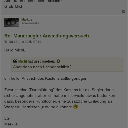
Aber dann noch Löcher seitlich?
Gruß Michl
c
Markus
Administrator
Re: Mauersegler Ansiedlungsversuch
B
Do 12. Jun 2025, 07:19
e
i
Hallo Michl,
t
r
a
Michl
hat geschrieben:
g
Aber dann noch Löcher seitlich?
ein heller Anstrich des Kastens sollte genügen.
Zwar ist eine "Durchlüftung" des Kastens für die Segler darin
sicher angenehm, aber ich habe mittlerweile etwas bedenken
dass, besonders Rundlöcher, eine zusätzliche Einladung an
Wespen ,Hornissen ,usw. sein könnte
LG
Markus