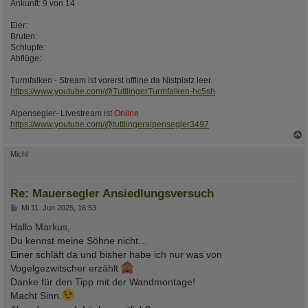
Ankunft: 9 von 14
Eier:
Bruten:
Schlupfe:
Abflüge:
Turmfalken - Stream ist vorerst offline da Nistplatz leer.
https://www.youtube.com/@TuttlingerTurmfalken-hc5sh
Alpensegler- Livestream ist
Online
https://www.youtube.com/@tuttlingeralpensegler3497
c
Michl
Re: Mauersegler Ansiedlungsversuch
B
Mi 11. Jun 2025, 16:53
e
i
Hallo Markus,
t
Du kennst meine Söhne nicht…
r
a
Einer schläft da und bisher habe ich nur was von
g
Vogelgezwitscher erzählt
Danke für den Tipp mit der Wandmontage!
Macht Sinn.