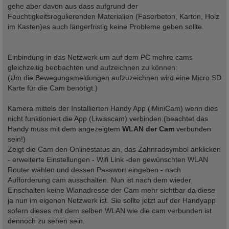
gehe aber davon aus dass aufgrund der
Feuchtigkeitsregulierenden Materialien (Faserbeton, Karton, Holz
im Kasten)es auch längerfristig keine Probleme geben sollte.
Einbindung in das Netzwerk um auf dem PC mehre cams
gleichzeitig beobachten und aufzeichnen zu können:
(Um die Bewegungsmeldungen aufzuzeichnen wird eine Micro SD
Karte für die Cam benötigt.)
Kamera mittels der Installierten Handy App (iMiniCam) wenn dies
nicht funktioniert die App (Liwisscam) verbinden.(beachtet das
Handy muss mit dem angezeigtem
WLAN der Cam
verbunden
sein!)
Zeigt die Cam den Onlinestatus an, das Zahnradsymbol anklicken
- erweiterte Einstellungen - Wifi Link -den gewünschten WLAN
Router wählen und dessen Passwort eingeben - nach
Aufforderung cam ausschalten. Nun ist nach dem wieder
Einschalten keine Wlanadresse der Cam mehr sichtbar da diese
ja nun im eigenen Netzwerk ist. Sie sollte jetzt auf der Handyapp
sofern dieses mit dem selben WLAN wie die cam verbunden ist
dennoch zu sehen sein.