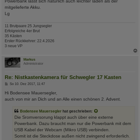
Powerbank lässt sich natürlich auch leichter laden als der
mitgelieferte Akku.
Lg
11 Brutpaare 25 Jungsegler
Erfolgreiche 4er Brut
35 Kästen
Erster Rückkehrer: 22.4.2026
3 neue VP
c
Markus
Administrator
Re: Nistkastenkamera für Schwegler 17 Kasten
B
So 10. Dez 2017, 11:47
e
i
Hi Bodensee Mauersegler,
t
auch von mir an Dich und an Alle einen schönen 2. Advent.
r
a
g
Bodensee Mauersegler
hat geschrieben:
Die Sromversorung klappt auch über eine externe
Powerbank. Dazu braucht man nur die Powerbank mit dem
USB Kabel der Webcam (Mikro USB) verbinden.
Somit ist die Steckdose außen nicht zwingend erforderlich.