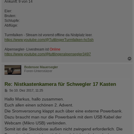
Ankunft: 9 von 14
Eier:
Bruten:
Schlupfe:
Abflüge:
Turmfalken - Stream ist vorerst offline da Nistplatz leer.
https://www.youtube.com/@TuttlingerTurmfalken-hc5sh
Alpensegler- Livestream ist
Online
https://www.youtube.com/@tuttlingeralpensegler3497
c
Bodensee Mauersegler
Foren-Unterstützer
Re: Nistkastenkamera für Schwegler 17 Kasten
B
So 10. Dez 2017, 11:25
e
i
Hallo Markus, hallo zusammen.
t
Euch allen einen schönen 2. Advent.
r
a
Die Sromversorung klappt auch über eine externe Powerbank.
g
Dazu braucht man nur die Powerbank mit dem USB Kabel der
Webcam (Mikro USB) verbinden.
Somit ist die Steckdose außen nicht zwingend erforderlich. Die