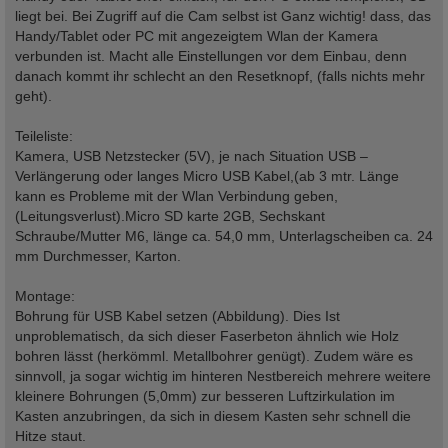
liegt bei. Bei Zugriff auf die Cam selbst ist Ganz wichtig! dass, das
Handy/Tablet oder PC mit angezeigtem Wlan der Kamera
verbunden ist. Macht alle Einstellungen vor dem Einbau, denn
danach kommt ihr schlecht an den Resetknopf, (falls nichts mehr
geht).
Teileliste:
Kamera, USB Netzstecker (5V), je nach Situation USB –
Verlängerung oder langes Micro USB Kabel,(ab 3 mtr. Länge
kann es Probleme mit der Wlan Verbindung geben,
(Leitungsverlust).Micro SD karte 2GB, Sechskant
Schraube/Mutter M6, länge ca. 54,0 mm, Unterlagscheiben ca. 24
mm Durchmesser, Karton.
Montage:
Bohrung für USB Kabel setzen (Abbildung). Dies Ist
unproblematisch, da sich dieser Faserbeton ähnlich wie Holz
bohren lässt (herkömml. Metallbohrer genügt). Zudem wäre es
sinnvoll, ja sogar wichtig im hinteren Nestbereich mehrere weitere
kleinere Bohrungen (5,0mm) zur besseren Luftzirkulation im
Kasten anzubringen, da sich in diesem Kasten sehr schnell die
Hitze staut.