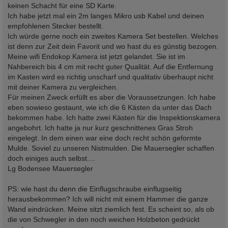
a
keinen Schacht für eine SD Karte.
g
Ich habe jetzt mal ein 2m langes Mikro usb Kabel und deinen
empfohlenen Stecker bestellt.
Ich würde gerne noch ein zweites Kamera Set bestellen. Welches
ist denn zur Zeit dein Favorit und wo hast du es günstig bezogen.
Meine wifi Endokop Kamera ist jetzt gelandet. Sie ist im
Nahbereich bis 4 cm mit recht guter Qualität. Auf die Entfernung
im Kasten wird es richtig unscharf und qualitativ überhaupt nicht
mit deiner Kamera zu vergleichen.
Für meinen Zweck erfüllt es aber die Voraussetzungen. Ich habe
eben sowieso gestaunt, wie ich die 6 Kästen da unter das Dach
bekommen habe. Ich hatte zwei Kästen für die Inspektionskamera
angebohrt. Ich hatte ja nur kurz geschnittenes Gras Stroh
eingelegt. In dem einen war eine doch recht schön geformte
Mulde. Soviel zu unseren Nistmulden. Die Mauersegler schaffen
doch einiges auch selbst....
Lg Bodensee Mauersegler
PS: wie hast du denn die Einflugschraube einflugseitig
herausbekommen? Ich will nicht mit einem Hammer die ganze
Wand eindrücken. Meine sitzt ziemlich fest. Es scheint so, als ob
die von Schwegler in den noch weichen Holzbeton gedrückt