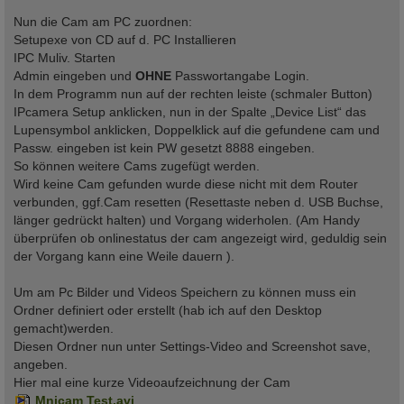
Nun die Cam am PC zuordnen:
Setupexe von CD auf d. PC Installieren
IPC Muliv. Starten
Admin eingeben und
OHNE
Passwortangabe Login.
In dem Programm nun auf der rechten leiste (schmaler Button)
IPcamera Setup anklicken, nun in der Spalte „Device List“ das
Lupensymbol anklicken, Doppelklick auf die gefundene cam und
Passw. eingeben ist kein PW gesetzt 8888 eingeben.
So können weitere Cams zugefügt werden.
Wird keine Cam gefunden wurde diese nicht mit dem Router
verbunden, ggf.Cam resetten (Resettaste neben d. USB Buchse,
länger gedrückt halten) und Vorgang widerholen. (Am Handy
überprüfen ob onlinestatus der cam angezeigt wird, geduldig sein
der Vorgang kann eine Weile dauern ).
Um am Pc Bilder und Videos Speichern zu können muss ein
Ordner definiert oder erstellt (hab ich auf den Desktop
gemacht)werden.
Diesen Ordner nun unter Settings-Video and Screenshot save,
angeben.
Hier mal eine kurze Videoaufzeichnung der Cam
Mnicam Test.avi