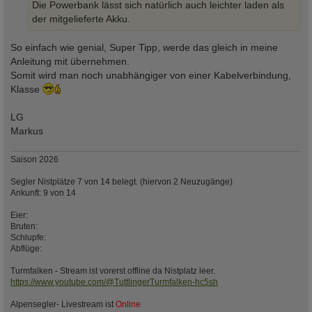
Die Powerbank lässt sich natürlich auch leichter laden als
der mitgelieferte Akku.
So einfach wie genial, Super Tipp, werde das gleich in meine
Anleitung mit übernehmen.
Somit wird man noch unabhängiger von einer Kabelverbindung,
Klasse
LG
Markus
Saison 2026
Segler Nistplätze 7 von 14 belegt. (hiervon 2 Neuzugänge)
Ankunft: 9 von 14
Eier:
Bruten:
Schlupfe:
Abflüge:
Turmfalken - Stream ist vorerst offline da Nistplatz leer.
https://www.youtube.com/@TuttlingerTurmfalken-hc5sh
Alpensegler- Livestream ist
Online