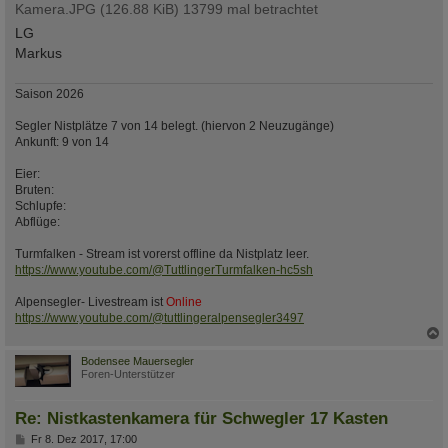
Kamera.JPG (126.88 KiB) 13799 mal betrachtet
LG
Markus
Saison 2026
Segler Nistplätze 7 von 14 belegt. (hiervon 2 Neuzugänge)
Ankunft: 9 von 14
Eier:
Bruten:
Schlupfe:
Abflüge:
Turmfalken - Stream ist vorerst offline da Nistplatz leer.
https://www.youtube.com/@TuttlingerTurmfalken-hc5sh
Alpensegler- Livestream ist
Online
https://www.youtube.com/@tuttlingeralpensegler3497
c
Bodensee Mauersegler
Foren-Unterstützer
Re: Nistkastenkamera für Schwegler 17 Kasten
B
Fr 8. Dez 2017, 17:00