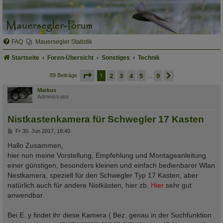
FAQ
Mauersegler Statistik
Startseite
Foren-Übersicht
Sonstiges
Technik
seite
1 von 9
1
2
3
4
5
9
nächste
89 Beiträge
…
Markus
Administrator
Nistkastenkamera für Schwegler 17 Kasten
B
Fr 30. Jun 2017, 18:40
e
i
Hallo Zusammen,
t
hier nun meine Vorstellung, Empfehlung und Montageanleitung
r
a
einer günstigen, besonders kleinen und einfach bedienbarer Wlan
g
Nestkamera, speziell für den Schwegler Typ 17 Kasten, aber
natürlich auch für andere Nistkästen, hier zb.
Hier
sehr gut
anwendbar.
Bei E..y findet ihr diese Kamera ( Bez. genau in der Suchfunktion