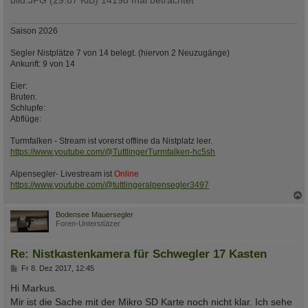
bild.JPG (29.87 KiB) 14198 mal betrachtet
Saison 2026
Segler Nistplätze 7 von 14 belegt. (hiervon 2 Neuzugänge)
Ankunft: 9 von 14
Eier:
Bruten:
Schlupfe:
Abflüge:
Turmfalken - Stream ist vorerst offline da Nistplatz leer.
https://www.youtube.com/@TuttlingerTurmfalken-hc5sh
Alpensegler- Livestream ist
Online
https://www.youtube.com/@tuttlingeralpensegler3497
c
Bodensee Mauersegler
Foren-Unterstützer
Re: Nistkastenkamera für Schwegler 17 Kasten
B
Fr 8. Dez 2017, 12:45
e
i
Hi Markus.
t
Mir ist die Sache mit der Mikro SD Karte noch nicht klar. Ich sehe
r