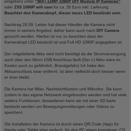
eingeben) unter
"WiFi 12MP 1080P DIY Module IP Kameras"
oder
Z5S 1080P wifi cam
für ca. 35 Euro inkl. Lieferung.
Beachtet den Kamerakopf, dieser muss LED bestückt sein
.
Nachtrag 26.09. Leider hat dieser Händler die Kamera nicht
immer in seinem Angebot, daher kann auch nach
DIY Camera
gesucht werden. Hierbei ist nur zu beachten dass der
Kamerakopf LED bestückt ist und Full HD 1080P angegeben ist.
Der mitgelieferte Akku wird nicht benötigt da die Stromversorgung
auch über den Micro USB Anschluss läuft.(Der LI Akku wäre im
Kasten auch zu gefährlich ,Brandgefahr) Ich habe den
Akkuanschluss zwar entfernt, ist aber vielleicht doch besser wenn
er dran bleibt.
Die Kamera hat Wlan, Nachtsichtfuntion und Mikrofon. Sie kann
zudem in das eigene Netzwerk eingebunden werden und hat viele
weitere Funktionen, desweiteren kann sie mit einer SD karte
bestückt werden um Bewegungsmeldungen oder Videos zu
speichern.
Die Installation der Kamera ist durch einen QR.Code (App) für
Handy oder Tablet eher einfach, für den PC etwas komplexer, CD