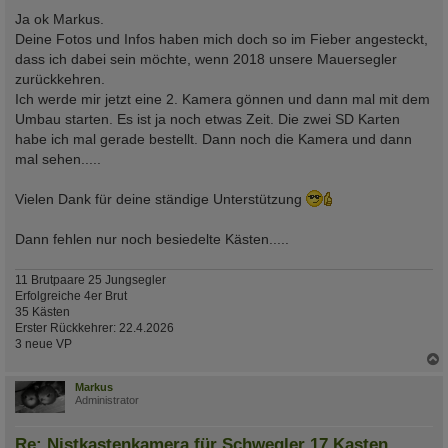
e
i
Ja ok Markus.
t
Deine Fotos und Infos haben mich doch so im Fieber angesteckt,
r
a
dass ich dabei sein möchte, wenn 2018 unsere Mauersegler
g
zurückkehren.
Ich werde mir jetzt eine 2. Kamera gönnen und dann mal mit dem
Umbau starten. Es ist ja noch etwas Zeit. Die zwei SD Karten
habe ich mal gerade bestellt. Dann noch die Kamera und dann
mal sehen.....
Vielen Dank für deine ständige Unterstützung
Dann fehlen nur noch besiedelte Kästen.....
11 Brutpaare 25 Jungsegler
Erfolgreiche 4er Brut
35 Kästen
Erster Rückkehrer: 22.4.2026
3 neue VP
c
Markus
Administrator
Re: Nistkastenkamera für Schwegler 17 Kasten