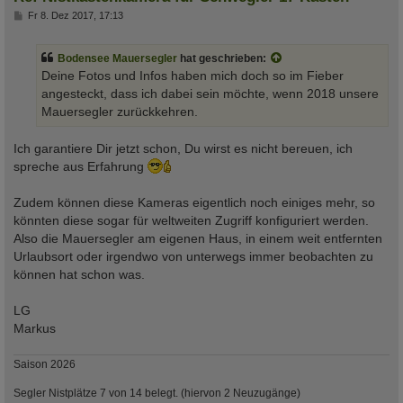
B
Fr 8. Dez 2017, 17:13
e
i
t
Bodensee Mauersegler
hat geschrieben:
r
a
Deine Fotos und Infos haben mich doch so im Fieber
g
angesteckt, dass ich dabei sein möchte, wenn 2018 unsere
Mauersegler zurückkehren.
Ich garantiere Dir jetzt schon, Du wirst es nicht bereuen, ich
spreche aus Erfahrung
Zudem können diese Kameras eigentlich noch einiges mehr, so
könnten diese sogar für weltweiten Zugriff konfiguriert werden.
Also die Mauersegler am eigenen Haus, in einem weit entfernten
Urlaubsort oder irgendwo von unterwegs immer beobachten zu
können hat schon was.
LG
Markus
Saison 2026
Segler Nistplätze 7 von 14 belegt. (hiervon 2 Neuzugänge)