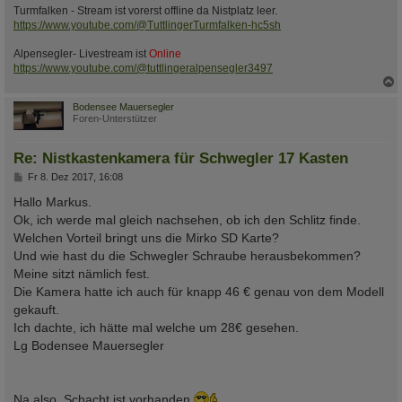
Turmfalken - Stream ist vorerst offline da Nistplatz leer.
https://www.youtube.com/@TuttlingerTurmfalken-hc5sh
Alpensegler- Livestream ist
Online
https://www.youtube.com/@tuttlingeralpensegler3497
c
Bodensee Mauersegler
Foren-Unterstützer
Re: Nistkastenkamera für Schwegler 17 Kasten
B
Fr 8. Dez 2017, 16:08
e
i
Hallo Markus.
t
Ok, ich werde mal gleich nachsehen, ob ich den Schlitz finde.
r
a
Welchen Vorteil bringt uns die Mirko SD Karte?
g
Und wie hast du die Schwegler Schraube herausbekommen?
Meine sitzt nämlich fest.
Die Kamera hatte ich auch für knapp 46 € genau von dem Modell
gekauft.
Ich dachte, ich hätte mal welche um 28€ gesehen.
Lg Bodensee Mauersegler
Na also, Schacht ist vorhanden