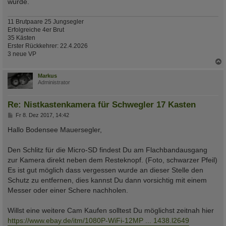
wurde.
11 Brutpaare 25 Jungsegler
Erfolgreiche 4er Brut
35 Kästen
Erster Rückkehrer: 22.4.2026
3 neue VP
c
Markus
Administrator
Re: Nistkastenkamera für Schwegler 17 Kasten
B
Fr 8. Dez 2017, 14:42
e
i
Hallo Bodensee Mauersegler,
t
r
a
Den Schlitz für die Micro-SD findest Du am Flachbandausgang
g
zur Kamera direkt neben dem Resteknopf. (Foto, schwarzer Pfeil)
Es ist gut möglich dass vergessen wurde an dieser Stelle den
Schutz zu entfernen, dies kannst Du dann vorsichtig mit einem
Messer oder einer Schere nachholen.
Willst eine weitere Cam Kaufen solltest Du möglichst zeitnah hier
https://www.ebay.de/itm/1080P-WiFi-12MP ... 1438.l2649