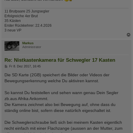
11 Brutpaare 25 Jungsegler
Erfolgreiche 4er Brut
35 Kästen
Erster Rückkehrer: 22.4.2026
3 neue VP
c
Markus
Administrator
Re: Nistkastenkamera für Schwegler 17 Kasten
B
Fr 8. Dez 2017, 16:45
e
i
Die SD Karte (2GB) speichert die Bilder oder Videos der
t
Bewegungserkennung welche Du aktiviren kannst.
r
a
g
So kannst Du feststellen und sehen wann genau Dein Segler
zb.aus Afrika Ankommt.
Die Kamera zeichnet also bei Bewegung auf, ohne dass du
ständig online bist, sofern diese natürlich eigeschaltet ist.
Die Schweglerschraube ließ sich bei meinem Kasten eigentlich
recht einfach mit einer Flachzange (aussen an der Mutter, zum