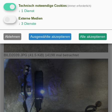
Technisch notwendige Cookies
(immer erforderlich)
↓
1
Dienst
Externe Medien
↓
3
Dienste
Ablehnen
Ausgewählte akzeptieren
Alle akzeptieren
BILD2039.JPG (41.5 KiB) 14198 mal betrachtet