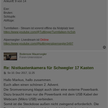
Ankunft: 9 von 14
Eier:
Bruten:
Schlupfe:
Abflüge:
Turmfalken - Stream ist vorerst offline da Nistplatz leer.
https://www.youtube.com/@TuttlingerTurmfalken-hc5sh
Alpensegler- Livestream ist
Online
https://www.youtube.com/@tuttlingeralpensegler3497
c
Bodensee Mauersegler
Foren-Unterstützer
Re: Nistkastenkamera für Schwegler 17 Kasten
B
So 10. Dez 2017, 11:25
e
i
Hallo Markus, hallo zusammen.
t
Euch allen einen schönen 2. Advent.
r
a
Die Sromversorung klappt auch über eine externe Powerbank.
g
Dazu braucht man nur die Powerbank mit dem USB Kabel der
Webcam (Mikro USB) verbinden.
Somit ist die Steckdose außen nicht zwingend erforderlich. Die