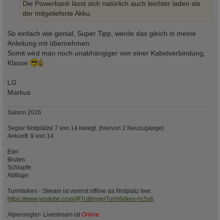
Die Powerbank lässt sich natürlich auch leichter laden als
der mitgelieferte Akku.
So einfach wie genial, Super Tipp, werde das gleich in meine
Anleitung mit übernehmen.
Somit wird man noch unabhängiger von einer Kabelverbindung,
Klasse
LG
Markus
Saison 2026
Segler Nistplätze 7 von 14 belegt. (hiervon 2 Neuzugänge)
Ankunft: 9 von 14
Eier:
Bruten:
Schlupfe:
Abflüge:
Turmfalken - Stream ist vorerst offline da Nistplatz leer.
https://www.youtube.com/@TuttlingerTurmfalken-hc5sh
Alpensegler- Livestream ist
Online