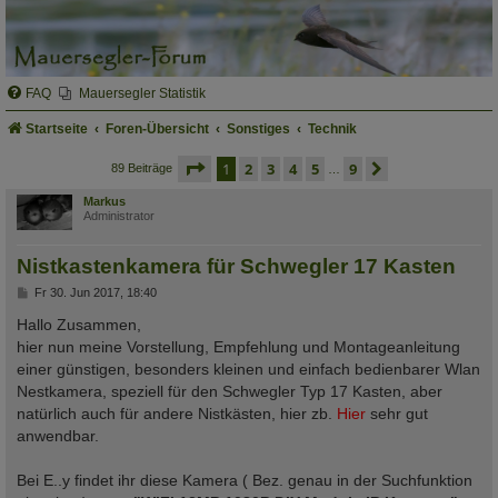
FAQ
Mauersegler Statistik
Startseite
Foren-Übersicht
Sonstiges
Technik
seite
1 von 9
1
2
3
4
5
9
nächste
89 Beiträge
…
Markus
Administrator
Nistkastenkamera für Schwegler 17 Kasten
B
Fr 30. Jun 2017, 18:40
e
i
Hallo Zusammen,
t
hier nun meine Vorstellung, Empfehlung und Montageanleitung
r
a
einer günstigen, besonders kleinen und einfach bedienbarer Wlan
g
Nestkamera, speziell für den Schwegler Typ 17 Kasten, aber
natürlich auch für andere Nistkästen, hier zb.
Hier
sehr gut
anwendbar.
Bei E..y findet ihr diese Kamera ( Bez. genau in der Suchfunktion