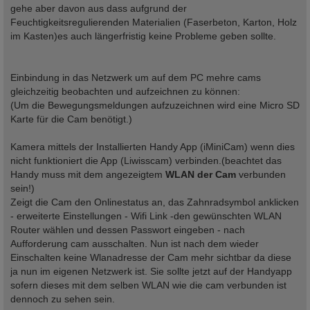
gehe aber davon aus dass aufgrund der
Feuchtigkeitsregulierenden Materialien (Faserbeton, Karton, Holz
im Kasten)es auch längerfristig keine Probleme geben sollte.
Einbindung in das Netzwerk um auf dem PC mehre cams
gleichzeitig beobachten und aufzeichnen zu können:
(Um die Bewegungsmeldungen aufzuzeichnen wird eine Micro SD
Karte für die Cam benötigt.)
Kamera mittels der Installierten Handy App (iMiniCam) wenn dies
nicht funktioniert die App (Liwisscam) verbinden.(beachtet das
Handy muss mit dem angezeigtem
WLAN der Cam
verbunden
sein!)
Zeigt die Cam den Onlinestatus an, das Zahnradsymbol anklicken
- erweiterte Einstellungen - Wifi Link -den gewünschten WLAN
Router wählen und dessen Passwort eingeben - nach
Aufforderung cam ausschalten. Nun ist nach dem wieder
Einschalten keine Wlanadresse der Cam mehr sichtbar da diese
ja nun im eigenen Netzwerk ist. Sie sollte jetzt auf der Handyapp
sofern dieses mit dem selben WLAN wie die cam verbunden ist
dennoch zu sehen sein.