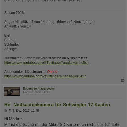
bild.JPG (29.87 KiB) 14198 mal betrachtet
Saison 2026
Segler Nistplätze 7 von 14 belegt. (hiervon 2 Neuzugänge)
Ankunft: 9 von 14
Eier:
Bruten:
Schlupfe:
Abflüge:
Turmfalken - Stream ist vorerst offline da Nistplatz leer.
https://www.youtube.com/@TuttlingerTurmfalken-hc5sh
Alpensegler- Livestream ist
Online
https://www.youtube.com/@tuttlingeralpensegler3497
c
Bodensee Mauersegler
Foren-Unterstützer
Re: Nistkastenkamera für Schwegler 17 Kasten
B
Fr 8. Dez 2017, 12:45
e
i
Hi Markus.
t
Mir ist die Sache mit der Mikro SD Karte noch nicht klar. Ich sehe
r