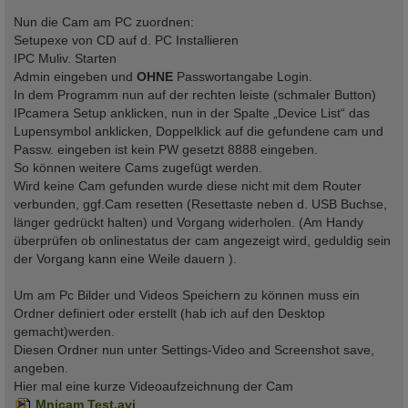
Nun die Cam am PC zuordnen:
Setupexe von CD auf d. PC Installieren
IPC Muliv. Starten
Admin eingeben und
OHNE
Passwortangabe Login.
In dem Programm nun auf der rechten leiste (schmaler Button)
IPcamera Setup anklicken, nun in der Spalte „Device List“ das
Lupensymbol anklicken, Doppelklick auf die gefundene cam und
Passw. eingeben ist kein PW gesetzt 8888 eingeben.
So können weitere Cams zugefügt werden.
Wird keine Cam gefunden wurde diese nicht mit dem Router
verbunden, ggf.Cam resetten (Resettaste neben d. USB Buchse,
länger gedrückt halten) und Vorgang widerholen. (Am Handy
überprüfen ob onlinestatus der cam angezeigt wird, geduldig sein
der Vorgang kann eine Weile dauern ).
Um am Pc Bilder und Videos Speichern zu können muss ein
Ordner definiert oder erstellt (hab ich auf den Desktop
gemacht)werden.
Diesen Ordner nun unter Settings-Video and Screenshot save,
angeben.
Hier mal eine kurze Videoaufzeichnung der Cam
Mnicam Test.avi