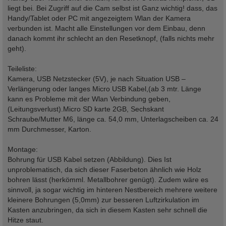
liegt bei. Bei Zugriff auf die Cam selbst ist Ganz wichtig! dass, das
Handy/Tablet oder PC mit angezeigtem Wlan der Kamera
verbunden ist. Macht alle Einstellungen vor dem Einbau, denn
danach kommt ihr schlecht an den Resetknopf, (falls nichts mehr
geht).
Teileliste:
Kamera, USB Netzstecker (5V), je nach Situation USB –
Verlängerung oder langes Micro USB Kabel,(ab 3 mtr. Länge
kann es Probleme mit der Wlan Verbindung geben,
(Leitungsverlust).Micro SD karte 2GB, Sechskant
Schraube/Mutter M6, länge ca. 54,0 mm, Unterlagscheiben ca. 24
mm Durchmesser, Karton.
Montage:
Bohrung für USB Kabel setzen (Abbildung). Dies Ist
unproblematisch, da sich dieser Faserbeton ähnlich wie Holz
bohren lässt (herkömml. Metallbohrer genügt). Zudem wäre es
sinnvoll, ja sogar wichtig im hinteren Nestbereich mehrere weitere
kleinere Bohrungen (5,0mm) zur besseren Luftzirkulation im
Kasten anzubringen, da sich in diesem Kasten sehr schnell die
Hitze staut.