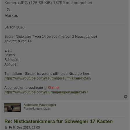
Kamera.JPG (126.88 KiB) 13799 mal betrachtet
LG
Markus
Saison 2026
Segler Nistplätze 7 von 14 belegt. (hiervon 2 Neuzugänge)
Ankunft: 9 von 14
Eier:
Bruten:
Schlupfe:
Abflüge:
Turmfalken - Stream ist vorerst offline da Nistplatz leer.
https://www.youtube.com/@TuttlingerTurmfalken-hc5sh
Alpensegler- Livestream ist
Online
https://www.youtube.com/@tuttlingeralpensegler3497
c
Bodensee Mauersegler
Foren-Unterstützer
Re: Nistkastenkamera für Schwegler 17 Kasten
B
Fr 8. Dez 2017, 17:00