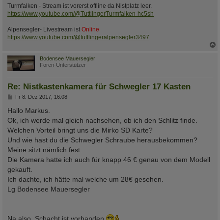
Turmfalken - Stream ist vorerst offline da Nistplatz leer.
https://www.youtube.com/@TuttlingerTurmfalken-hc5sh
Alpensegler- Livestream ist
Online
https://www.youtube.com/@tuttlingeralpensegler3497
c
Bodensee Mauersegler
Foren-Unterstützer
Re: Nistkastenkamera für Schwegler 17 Kasten
B
Fr 8. Dez 2017, 16:08
e
i
Hallo Markus.
t
Ok, ich werde mal gleich nachsehen, ob ich den Schlitz finde.
r
a
Welchen Vorteil bringt uns die Mirko SD Karte?
g
Und wie hast du die Schwegler Schraube herausbekommen?
Meine sitzt nämlich fest.
Die Kamera hatte ich auch für knapp 46 € genau von dem Modell
gekauft.
Ich dachte, ich hätte mal welche um 28€ gesehen.
Lg Bodensee Mauersegler
Na also, Schacht ist vorhanden