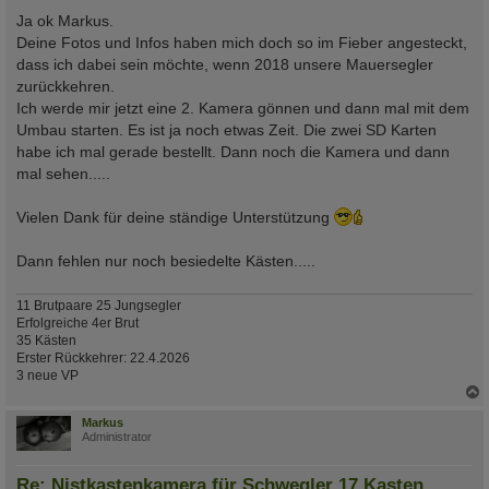
e
i
Ja ok Markus.
t
Deine Fotos und Infos haben mich doch so im Fieber angesteckt,
r
a
dass ich dabei sein möchte, wenn 2018 unsere Mauersegler
g
zurückkehren.
Ich werde mir jetzt eine 2. Kamera gönnen und dann mal mit dem
Umbau starten. Es ist ja noch etwas Zeit. Die zwei SD Karten
habe ich mal gerade bestellt. Dann noch die Kamera und dann
mal sehen.....
Vielen Dank für deine ständige Unterstützung
Dann fehlen nur noch besiedelte Kästen.....
11 Brutpaare 25 Jungsegler
Erfolgreiche 4er Brut
35 Kästen
Erster Rückkehrer: 22.4.2026
3 neue VP
c
Markus
Administrator
Re: Nistkastenkamera für Schwegler 17 Kasten