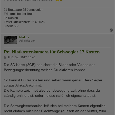
11 Brutpaare 25 Jungsegler
Erfolgreiche 4er Brut
35 Kästen
Erster Rückkehrer: 22.4.2026
3 neue VP
c
Markus
Administrator
Re: Nistkastenkamera für Schwegler 17 Kasten
B
Fr 8. Dez 2017, 16:45
e
i
Die SD Karte (2GB) speichert die Bilder oder Videos der
t
Bewegungserkennung welche Du aktiviren kannst.
r
a
g
So kannst Du feststellen und sehen wann genau Dein Segler
zb.aus Afrika Ankommt.
Die Kamera zeichnet also bei Bewegung auf, ohne dass du
ständig online bist, sofern diese natürlich eigeschaltet ist.
Die Schweglerschraube ließ sich bei meinem Kasten eigentlich
recht einfach mit einer Flachzange (aussen an der Mutter, zum