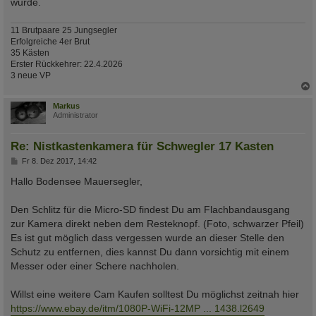
wurde.
11 Brutpaare 25 Jungsegler
Erfolgreiche 4er Brut
35 Kästen
Erster Rückkehrer: 22.4.2026
3 neue VP
c
Markus
Administrator
Re: Nistkastenkamera für Schwegler 17 Kasten
B
Fr 8. Dez 2017, 14:42
e
i
Hallo Bodensee Mauersegler,
t
r
a
Den Schlitz für die Micro-SD findest Du am Flachbandausgang
g
zur Kamera direkt neben dem Resteknopf. (Foto, schwarzer Pfeil)
Es ist gut möglich dass vergessen wurde an dieser Stelle den
Schutz zu entfernen, dies kannst Du dann vorsichtig mit einem
Messer oder einer Schere nachholen.
Willst eine weitere Cam Kaufen solltest Du möglichst zeitnah hier
https://www.ebay.de/itm/1080P-WiFi-12MP ... 1438.l2649