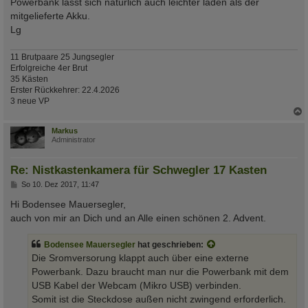
Powerbank lässt sich natürlich auch leichter laden als der
mitgelieferte Akku.
Lg
11 Brutpaare 25 Jungsegler
Erfolgreiche 4er Brut
35 Kästen
Erster Rückkehrer: 22.4.2026
3 neue VP
c
Markus
Administrator
Re: Nistkastenkamera für Schwegler 17 Kasten
B
So 10. Dez 2017, 11:47
e
i
Hi Bodensee Mauersegler,
t
auch von mir an Dich und an Alle einen schönen 2. Advent.
r
a
g
Bodensee Mauersegler
hat geschrieben:
Die Sromversorung klappt auch über eine externe
Powerbank. Dazu braucht man nur die Powerbank mit dem
USB Kabel der Webcam (Mikro USB) verbinden.
Somit ist die Steckdose außen nicht zwingend erforderlich.