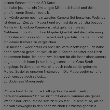
a
keinen Schacht für eine SD Karte.
g
Ich habe jetzt mal ein 2m langes Mikro usb Kabel und deinen
empfohlenen Stecker bestellt.
Ich würde gerne noch ein zweites Kamera Set bestellen. Welches
ist denn zur Zeit dein Favorit und wo hast du es günstig bezogen.
Meine wifi Endokop Kamera ist jetzt gelandet. Sie ist im
Nahbereich bis 4 cm mit recht guter Qualität. Auf die Entfernung
im Kasten wird es richtig unscharf und qualitativ überhaupt nicht
mit deiner Kamera zu vergleichen.
Für meinen Zweck erfüllt es aber die Voraussetzungen. Ich habe
eben sowieso gestaunt, wie ich die 6 Kästen da unter das Dach
bekommen habe. Ich hatte zwei Kästen für die Inspektionskamera
angebohrt. Ich hatte ja nur kurz geschnittenes Gras Stroh
eingelegt. In dem einen war eine doch recht schön geformte
Mulde. Soviel zu unseren Nistmulden. Die Mauersegler schaffen
doch einiges auch selbst....
Lg Bodensee Mauersegler
PS: wie hast du denn die Einflugschraube einflugseitig
herausbekommen? Ich will nicht mit einem Hammer die ganze
Wand eindrücken. Meine sitzt ziemlich fest. Es scheint so, als ob
die von Schwegler in den noch weichen Holzbeton gedrückt