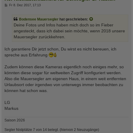
B
Fr 8. Dez 2017, 17:13
e
i
t
Bodensee Mauersegler
hat geschrieben:
r
a
Deine Fotos und Infos haben mich doch so im Fieber
g
angesteckt, dass ich dabei sein möchte, wenn 2018 unsere
Mauersegler zurückkehren.
Ich garantiere Dir jetzt schon, Du wirst es nicht bereuen, ich
spreche aus Erfahrung
Zudem können diese Kameras eigentlich noch einiges mehr, so
könnten diese sogar für weltweiten Zugriff konfiguriert werden.
Also die Mauersegler am eigenen Haus, in einem weit entfernten
Urlaubsort oder irgendwo von unterwegs immer beobachten zu
können hat schon was.
LG
Markus
Saison 2026
Segler Nistplätze 7 von 14 belegt. (hiervon 2 Neuzugänge)