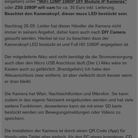
eingeben) unter
"WiFi 12MP 1080P DIY Module IP Kameras"
oder
Z5S 1080P wifi cam
für ca. 35 Euro inkl. Lieferung.
Beachtet den Kamerakopf, dieser muss LED bestückt sein
.
Nachtrag 26.09. Leider hat dieser Händler die Kamera nicht
immer in seinem Angebot, daher kann auch nach
DIY Camera
gesucht werden. Hierbei ist nur zu beachten dass der
Kamerakopf LED bestückt ist und Full HD 1080P angegeben ist.
Der mitgelieferte Akku wird nicht benötigt da die Stromversorgung
auch über den Micro USB Anschluss läuft.(Der LI Akku wäre im
Kasten auch zu gefährlich ,Brandgefahr) Ich habe den
Akkuanschluss zwar entfernt, ist aber vielleicht doch besser wenn
er dran bleibt.
Die Kamera hat Wlan, Nachtsichtfuntion und Mikrofon. Sie kann
zudem in das eigene Netzwerk eingebunden werden und hat viele
weitere Funktionen, desweiteren kann sie mit einer SD karte
bestückt werden um Bewegungsmeldungen oder Videos zu
speichern.
Die Installation der Kamera ist durch einen QR.Code (App) für
Handy oder Tablet eher einfach, für den PC etwas komplexer, CD