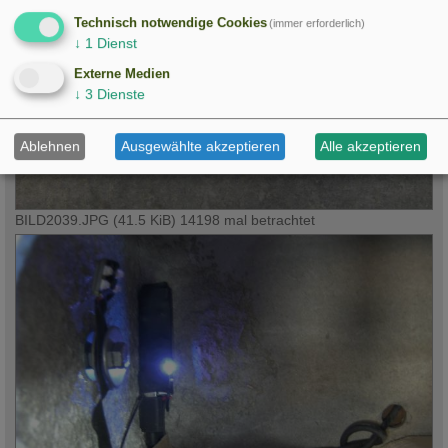
Technisch notwendige Cookies
(immer erforderlich)
↓
1
Dienst
Externe Medien
↓
3
Dienste
Ablehnen
Ausgewählte akzeptieren
Alle akzeptieren
BILD2039.JPG (41.5 KiB) 14198 mal betrachtet