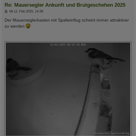
Re: Mauersegler Ankunft und Brutgeschehen 2025
B
Mi 12. Feb 2025, 14:38
e
i
Der Mauerseglerkasten mit Spalteinflug scheint immer attraktiver
t
zu werden
r
a
g