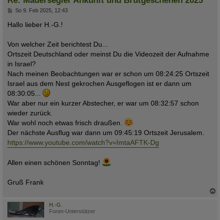
Re: Mauersegler Ankunft und Brutgeschehen 2025
B
So 9. Feb 2025, 12:43
e
i
Hallo lieber H.-G.!
t
r
a
Von welcher Zeit berichtest Du...
g
Ortszeit Deutschland oder meinst Du die Videozeit der Aufnahme
in Israel?
Nach meinen Beobachtungen war er schon um 08:24:25 Ortszeit
Israel aus dem Nest gekrochen Ausgeflogen ist er dann um
08:30:05...
War aber nur ein kurzer Abstecher, er war um 08:32:57 schon
wieder zurück.
War wohl noch etwas frisch draußen.
Der nächste Ausflug war dann um 09:45:19 Ortszeit Jerusalem.
https://www.youtube.com/watch?v=ImtaAFTK-Dg
Allen einen schönen Sonntag!
Gruß Frank
c
H.-G.
Foren-Unterstützer