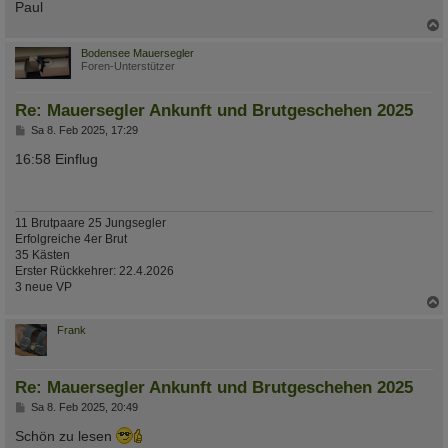
Paul
c
Bodensee Mauersegler
Foren-Unterstützer
Re: Mauersegler Ankunft und Brutgeschehen 2025
B
Sa 8. Feb 2025, 17:29
e
i
16:58 Einflug
t
r
a
g
11 Brutpaare 25 Jungsegler
Erfolgreiche 4er Brut
35 Kästen
Erster Rückkehrer: 22.4.2026
3 neue VP
c
Frank
Re: Mauersegler Ankunft und Brutgeschehen 2025
B
Sa 8. Feb 2025, 20:49
e
i
Schön zu lesen
t