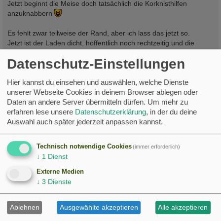
Jetzt beginnt die Meise doch tatsächlich die Korknisthilfen
r
a
anzuknabbern
g
Es fehlt zwar teilweise der Rand, aber ich lass das jetzt so.
Jetzt ist der Laden dicht, hoffentlich noch rechtzeitig und die
Segler können selbst ausbessern.
Datenschutz-Einstellungen
Hoffe der Testkasten funktioniert wie gedacht, wenn ja baue ich
auch bereits belegte Kästen um, wenn nein kommen doch noch
Hier kannst du einsehen und auswählen, welche Dienste
meine Elektroschieber zum Einsatz.
unserer Webseite Cookies in deinem Browser ablegen oder
Daten an andere Server übermitteln dürfen.
Um mehr zu
erfahren lese unsere
Datenschutzerklärung
, in der du deine
Auswahl auch später jederzeit anpassen kannst.
Technisch notwendige Cookies
(immer erforderlich)
↓
1
Dienst
Externe Medien
↓
3
Dienste
Ablehnen
Ausgewählte akzeptieren
Alle akzeptieren