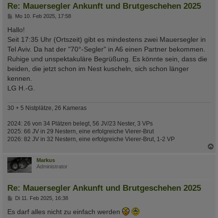
Re: Mauersegler Ankunft und Brutgeschehen 2025
B
Mo 10. Feb 2025, 17:58
e
i
Hallo!
t
Seit 17:35 Uhr (Ortszeit) gibt es mindestens zwei Mauersegler in
r
a
Tel Aviv. Da hat der "70°-Segler" in A6 einen Partner bekommen.
g
Ruhige und unspektakuläre Begrüßung. Es könnte sein, dass die
beiden, die jetzt schon im Nest kuscheln, sich schon länger
kennen.
LG H.-G.
30 + 5 Nistplätze, 26 Kameras
2024: 26 von 34 Plätzen belegt, 56 JV/23 Nester, 3 VPs
2025: 66 JV in 29 Nestern, eine erfolgreiche Vierer-Brut
2026: 82 JV in 32 Nestern, eine erfolgreiche Vierer-Brut, 1-2 VP
c
Markus
Administrator
Re: Mauersegler Ankunft und Brutgeschehen 2025
B
Di 11. Feb 2025, 16:38
e
i
Es darf alles nicht zu einfach werden
t