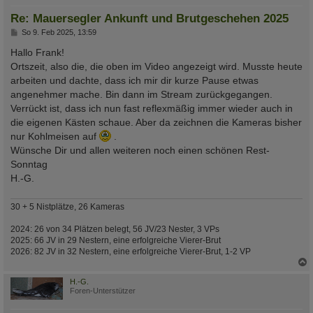
Re: Mauersegler Ankunft und Brutgeschehen 2025
B
So 9. Feb 2025, 13:59
e
i
Hallo Frank!
t
Ortszeit, also die, die oben im Video angezeigt wird. Musste heute
r
a
arbeiten und dachte, dass ich mir dir kurze Pause etwas
g
angenehmer mache. Bin dann im Stream zurückgegangen.
Verrückt ist, dass ich nun fast reflexmäßig immer wieder auch in
die eigenen Kästen schaue. Aber da zeichnen die Kameras bisher
nur Kohlmeisen auf
.
Wünsche Dir und allen weiteren noch einen schönen Rest-
Sonntag
H.-G.
30 + 5 Nistplätze, 26 Kameras
2024: 26 von 34 Plätzen belegt, 56 JV/23 Nester, 3 VPs
2025: 66 JV in 29 Nestern, eine erfolgreiche Vierer-Brut
2026: 82 JV in 32 Nestern, eine erfolgreiche Vierer-Brut, 1-2 VP
c
H.-G.
Foren-Unterstützer