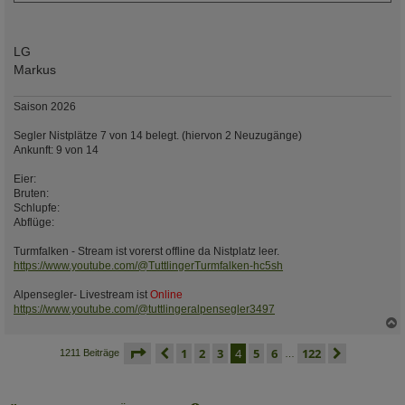
LG
Markus
Saison 2026
Segler Nistplätze 7 von 14 belegt. (hiervon 2 Neuzugänge)
Ankunft: 9 von 14
Eier:
Bruten:
Schlupfe:
Abflüge:
Turmfalken - Stream ist vorerst offline da Nistplatz leer.
https://www.youtube.com/@TuttlingerTurmfalken-hc5sh
Alpensegler- Livestream ist
Online
https://www.youtube.com/@tuttlingeralpensegler3497
c
seite
4 von 122
vorherige
1
2
3
4
5
6
122
nächste
1211 Beiträge
…