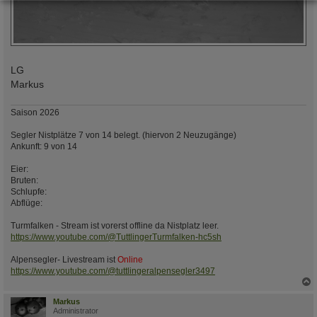
LG
Markus
Saison 2026
Segler Nistplätze 7 von 14 belegt. (hiervon 2 Neuzugänge)
Ankunft: 9 von 14
Eier:
Bruten:
Schlupfe:
Abflüge:
Turmfalken - Stream ist vorerst offline da Nistplatz leer.
https://www.youtube.com/@TuttlingerTurmfalken-hc5sh
Alpensegler- Livestream ist
Online
https://www.youtube.com/@tuttlingeralpensegler3497
c
Markus
Administrator