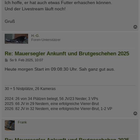
Ich hoffe, er hat auch etwas Futter erhaschen können.
r
a
Und der Livestream läuft noch!
g
Gruß
c
H.-G.
Foren-Unterstützer
Re: Mauersegler Ankunft und Brutgeschehen 2025
B
So 9. Feb 2025, 10:07
e
i
Heute morgen Start im 09:08:30 Uhr. Sah ganz gut aus.
t
r
a
g
30 + 5 Nistplätze, 26 Kameras
2024: 26 von 34 Plätzen belegt, 56 JV/23 Nester, 3 VPs
2025: 66 JV in 29 Nestern, eine erfolgreiche Vierer-Brut
2026: 82 JV in 32 Nestern, eine erfolgreiche Vierer-Brut, 1-2 VP
c
Frank