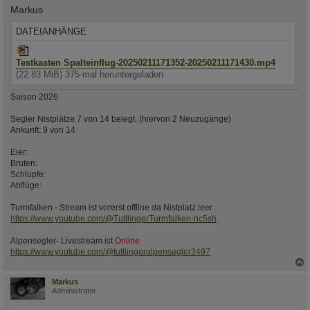
Markus
DATEIANHÄNGE
Testkasten Spalteinflug-20250211171352-20250211171430.mp4
(22.83 MiB) 375-mal heruntergeladen
Saison 2026
Segler Nistplätze 7 von 14 belegt. (hiervon 2 Neuzugänge)
Ankunft: 9 von 14
Eier:
Bruten:
Schlupfe:
Abflüge:
Turmfalken - Stream ist vorerst offline da Nistplatz leer.
https://www.youtube.com/@TuttlingerTurmfalken-hc5sh
Alpensegler- Livestream ist
Online
https://www.youtube.com/@tuttlingeralpensegler3497
c
Markus
Administrator