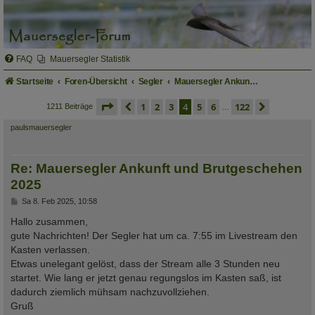
FAQ
Mauersegler Statistik
Startseite
Foren-Übersicht
Segler
Mauersegler Ankunft und Brutgeschehen
seite
4 von 122
vorherige
1
2
3
4
5
6
122
nächste
1211 Beiträge
…
paulsmauersegler
Re: Mauersegler Ankunft und Brutgeschehen
2025
B
Sa 8. Feb 2025, 10:58
e
i
Hallo zusammen,
t
gute Nachrichten! Der Segler hat um ca. 7:55 im Livestream den
r
a
Kasten verlassen.
g
Etwas unelegant gelöst, dass der Stream alle 3 Stunden neu
startet. Wie lang er jetzt genau regungslos im Kasten saß, ist
dadurch ziemlich mühsam nachzuvollziehen.
Gruß