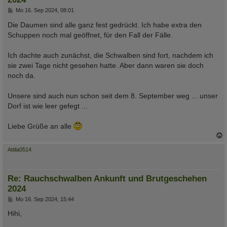
B
Mo 16. Sep 2024, 08:01
e
i
Die Daumen sind alle ganz fest gedrückt. Ich habe extra den
t
Schuppen noch mal geöffnet, für den Fall der Fälle.
r
a
g
Ich dachte auch zunächst, die Schwalben sind fort, nachdem ich
sie zwei Tage nicht gesehen hatte. Aber dann waren sie doch
noch da.
Unsere sind auch nun schon seit dem 8. September weg ... unser
Dorf ist wie leer gefegt ...
Liebe Grüße an alle
c
Attila0514
Re: Rauchschwalben Ankunft und Brutgeschehen
2024
B
Mo 16. Sep 2024, 15:44
e
i
Hihi,
t
r