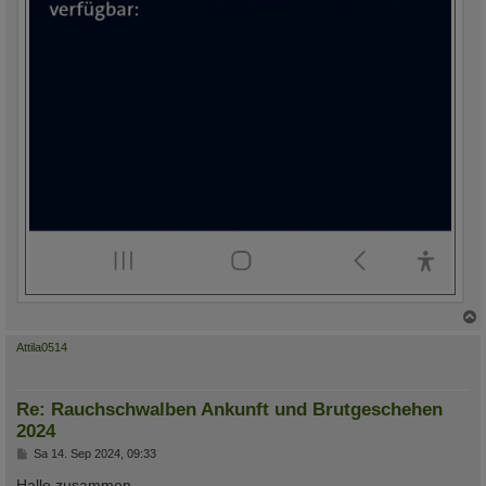
c
Attila0514
Re: Rauchschwalben Ankunft und Brutgeschehen
2024
B
Sa 14. Sep 2024, 09:33
e
i
Hallo zusammen,