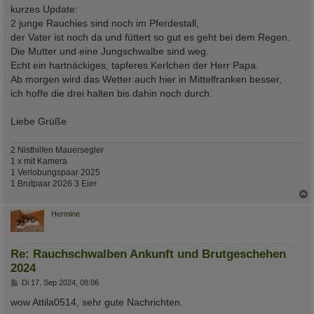
a
kurzes Update:
g
2 junge Rauchies sind noch im Pferdestall,
der Vater ist noch da und füttert so gut es geht bei dem Regen.
Die Mutter und eine Jungschwalbe sind weg.
Echt ein hartnäckiges, tapferes Kerlchen der Herr Papa.
Ab morgen wird das Wetter auch hier in Mittelfranken besser,
ich hoffe die drei halten bis dahin noch durch.
Liebe Grüße
2 Nisthilfen Mauersegler
1 x mit Kamera
1 Verlobungspaar 2025
1 Brutpaar 2026 3 Eier
c
Hermine
Re: Rauchschwalben Ankunft und Brutgeschehen
2024
B
Di 17. Sep 2024, 08:06
e
i
wow Attila0514, sehr gute Nachrichten.
t