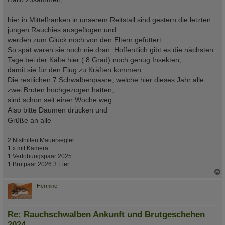
t
r
a
hier in Mittelfranken in unserem Reitstall sind gestern die letzten
g
jungen Rauchies ausgeflogen und
werden zum Glück noch von den Eltern gefüttert.
So spät waren sie noch nie dran. Hoffentlich gibt es die nächsten
Tage bei der Kälte hier ( 8 Grad) noch genug Insekten,
damit sie für den Flug zu Kräften kommen.
Die restlichen 7 Schwalbenpaare, welche hier dieses Jahr alle
zwei Bruten hochgezogen hatten,
sind schon seit einer Woche weg.
Also bitte Daumen drücken und
Grüße an alle
2 Nisthilfen Mauersegler
1 x mit Kamera
1 Verlobungspaar 2025
1 Brutpaar 2026 3 Eier
c
Hermine
Re: Rauchschwalben Ankunft und Brutgeschehen
2024