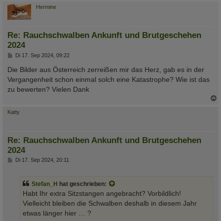
c
Hermine
Re: Rauchschwalben Ankunft und Brutgeschehen
2024
B
Di 17. Sep 2024, 09:22
e
i
Die Bilder aus Österreich zerreißen mir das Herz, gab es in der
t
Vergangenheit schon einmal solch eine Katastrophe? Wie ist das
r
a
zu bewerten? Vielen Dank
g
c
Katty
Re: Rauchschwalben Ankunft und Brutgeschehen
2024
B
Di 17. Sep 2024, 20:11
e
i
t
Stefan_H
hat geschrieben:
r
a
Habt Ihr extra Sitzstangen angebracht? Vorbildlich!
g
Vielleicht bleiben die Schwalben deshalb in diesem Jahr
etwas länger hier … ?