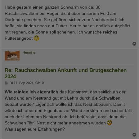
r
a
Habe gestern einen ganzen Schwarm von ca. 30
g
Rauchschwalben bei Regen dicht über unserem Feld am
Dorfende gesehen. Sie gehören sicher zum Nachbardorf. Ich
hoffe, sie finden noch gut Futter. Heute hat es endlich aufgehört
mit regnen, die Sonne soll scheinen. Ich wünsche reiches
Futterangebot
c
Hermine
Re: Rauchschwalben Ankunft und Brutgeschehen
2024
B
Di 17. Sep 2024, 08:10
e
i
Wie reinige ich eigentlich
das Kunstnest, das seitlich an der
t
Wand und am Nestrand gut mit Lehm durch die Schwalben
r
a
bebaut wurde? Eigentlich wollte ich das Nest abbauen. Damit
g
würde ich aber den Eigenbau zur Wand zerstören und sicher fällt
auch der Lehm am Nestrand ab. Ich befürchte, dass dann die
Schwalben "ihr" Nest nicht mehr annehmen würden
Was sagen eure Erfahrungen?