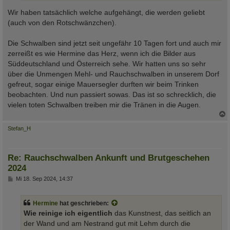
Wir haben tatsächlich welche aufgehängt, die werden geliebt
(auch von den Rotschwänzchen).
Die Schwalben sind jetzt seit ungefähr 10 Tagen fort und auch mir
zerreißt es wie Hermine das Herz, wenn ich die Bilder aus
Süddeutschland und Österreich sehe. Wir hatten uns so sehr
über die Unmengen Mehl- und Rauchschwalben in unserem Dorf
gefreut, sogar einige Mauersegler durften wir beim Trinken
beobachten. Und nun passiert sowas. Das ist so schrecklich, die
vielen toten Schwalben treiben mir die Tränen in die Augen.
c
Stefan_H
Re: Rauchschwalben Ankunft und Brutgeschehen
2024
B
Mi 18. Sep 2024, 14:37
e
i
t
Hermine
hat geschrieben:
r
a
Wie reinige ich eigentlich
das Kunstnest, das seitlich an
g
der Wand und am Nestrand gut mit Lehm durch die