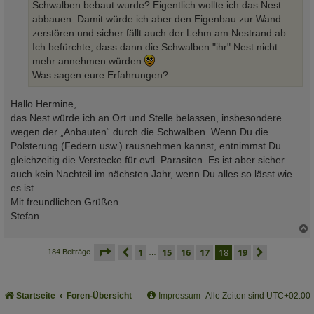
Schwalben bebaut wurde? Eigentlich wollte ich das Nest
abbauen. Damit würde ich aber den Eigenbau zur Wand
zerstören und sicher fällt auch der Lehm am Nestrand ab.
Ich befürchte, dass dann die Schwalben "ihr" Nest nicht
mehr annehmen würden
Was sagen eure Erfahrungen?
Hallo Hermine,
das Nest würde ich an Ort und Stelle belassen, insbesondere
wegen der „Anbauten“ durch die Schwalben. Wenn Du die
Polsterung (Federn usw.) rausnehmen kannst, entnimmst Du
gleichzeitig die Verstecke für evtl. Parasiten. Es ist aber sicher
auch kein Nachteil im nächsten Jahr, wenn Du alles so lässt wie
es ist.
Mit freundlichen Grüßen
Stefan
c
seite
18 von 19
vorherige
1
15
16
17
18
19
nächste
184 Beiträge
…
Startseite
Foren-Übersicht
Impressum
Alle Zeiten sind
UTC+02:00