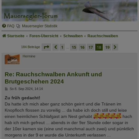
FAQ
Mauersegler Statistik
Startseite
Foren-Übersicht
Schwalben
Rauchschwalben
seite
18 von 19
vorherige
1
15
16
17
18
19
nächste
184 Beiträge
…
Hermine
Re: Rauchschwalben Ankunft und
Brutgeschehen 2024
B
So 8. Sep 2024, 14:14
e
i
Zu früh gedacht!
t
Da hatte ich mich aber ganz schön geirrt und die Tränen im
r
a
Knopfloch flossen zu voreilig ... da habe ich doch still und leise
g
einen heimlichen Schlafgast am Nest gehabt
hach
hab ich mich gefreut ... abends in der 9er Stunde oder sogar in
der 10er kamen sie (eine und manchmal auch zwei) und pünktlich
morgens in der 9 er wurde die Unterkunft verlassen ...