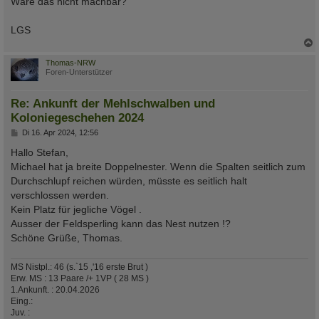
Wäre das nicht machbar?
LGS
c
Thomas-NRW
Foren-Unterstützer
Re: Ankunft der Mehlschwalben und
Koloniegeschehen 2024
B
Di 16. Apr 2024, 12:56
e
i
Hallo Stefan,
t
Michael hat ja breite Doppelnester. Wenn die Spalten seitlich zum
r
a
Durchschlupf reichen würden, müsste es seitlich halt
g
verschlossen werden.
Kein Platz für jegliche Vögel .
Ausser der Feldsperling kann das Nest nutzen !?
Schöne Grüße, Thomas.
MS Nistpl.: 46 (s.`15 ,'16 erste Brut )
Erw. MS : 13 Paare /+ 1VP ( 28 MS )
1.Ankunft. : 20.04.2026
Eing.:
Juv. :