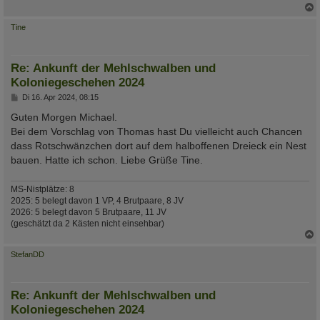
c
Tine
Re: Ankunft der Mehlschwalben und
Koloniegeschehen 2024
B
Di 16. Apr 2024, 08:15
e
i
Guten Morgen Michael.
t
Bei dem Vorschlag von Thomas hast Du vielleicht auch Chancen
r
a
dass Rotschwänzchen dort auf dem halboffenen Dreieck ein Nest
g
bauen. Hatte ich schon. Liebe Grüße Tine.
MS-Nistplätze: 8
2025: 5 belegt davon 1 VP, 4 Brutpaare, 8 JV
2026: 5 belegt davon 5 Brutpaare, 11 JV
(geschätzt da 2 Kästen nicht einsehbar)
c
StefanDD
Re: Ankunft der Mehlschwalben und
Koloniegeschehen 2024