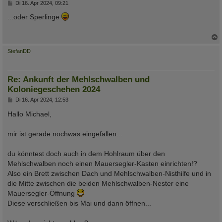
B
Di 16. Apr 2024, 09:21
e
i
...oder Sperlinge
t
r
a
g
c
StefanDD
Re: Ankunft der Mehlschwalben und
Koloniegeschehen 2024
B
Di 16. Apr 2024, 12:53
e
i
Hallo Michael,
t
r
a
mir ist gerade nochwas eingefallen...
g
du könntest doch auch in dem Hohlraum über den
Mehlschwalben noch einen Mauersegler-Kasten einrichten!?
Also ein Brett zwischen Dach und Mehlschwalben-Nisthilfe und in
die Mitte zwischen die beiden Mehlschwalben-Nester eine
Mauersegler-Öffnung
Diese verschließen bis Mai und dann öffnen...