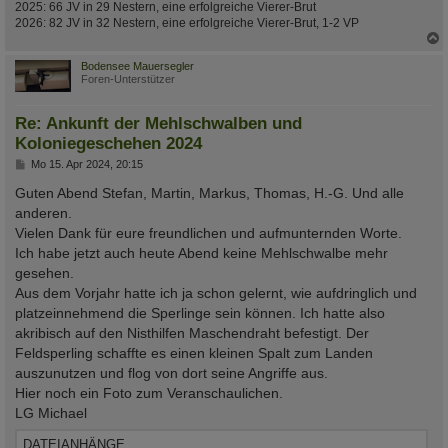
2025: 66 JV in 29 Nestern, eine erfolgreiche Vierer-Brut
2026: 82 JV in 32 Nestern, eine erfolgreiche Vierer-Brut, 1-2 VP
c
Bodensee Mauersegler
Foren-Unterstützer
Re: Ankunft der Mehlschwalben und
Koloniegeschehen 2024
B
Mo 15. Apr 2024, 20:15
e
i
Guten Abend Stefan, Martin, Markus, Thomas, H.-G. Und alle
t
anderen.
r
a
Vielen Dank für eure freundlichen und aufmunternden Worte.
g
Ich habe jetzt auch heute Abend keine Mehlschwalbe mehr
gesehen.
Aus dem Vorjahr hatte ich ja schon gelernt, wie aufdringlich und
platzeinnehmend die Sperlinge sein können. Ich hatte also
akribisch auf den Nisthilfen Maschendraht befestigt. Der
Feldsperling schaffte es einen kleinen Spalt zum Landen
auszunutzen und flog von dort seine Angriffe aus.
Hier noch ein Foto zum Veranschaulichen.
LG Michael
DATEIANHÄNGE