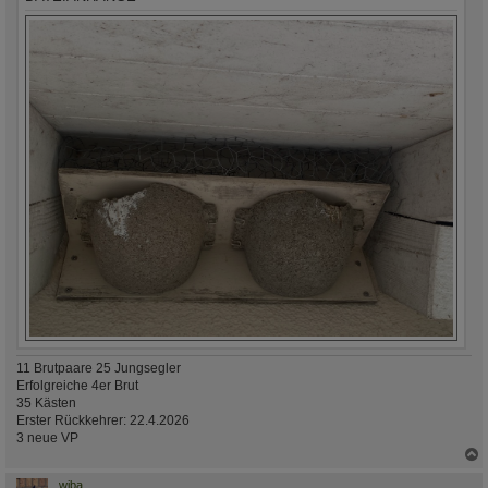
11 Brutpaare 25 Jungsegler
Erfolgreiche 4er Brut
35 Kästen
Erster Rückkehrer: 22.4.2026
3 neue VP
c
wiba