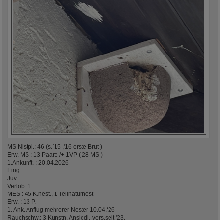
MS Nistpl.: 46 (s.`15 ,'16 erste Brut )
Erw. MS : 13 Paare /+ 1VP ( 28 MS )
1.Ankunft. : 20.04.2026
Eing.:
Juv. :
Verlob. 1
MES : 45 K.nest., 1 Teilnaturnest
Erw. : 13 P.
1. Ank. Anflug mehrerer Nester 10.04.‘26
Rauchschw.: 3 Kunstn. Ansiedl.-vers.seit '23.