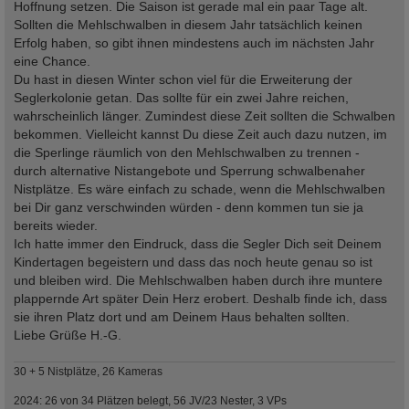
Hoffnung setzen. Die Saison ist gerade mal ein paar Tage alt.
Sollten die Mehlschwalben in diesem Jahr tatsächlich keinen
Erfolg haben, so gibt ihnen mindestens auch im nächsten Jahr
eine Chance.
Du hast in diesen Winter schon viel für die Erweiterung der
Seglerkolonie getan. Das sollte für ein zwei Jahre reichen,
wahrscheinlich länger. Zumindest diese Zeit sollten die Schwalben
bekommen. Vielleicht kannst Du diese Zeit auch dazu nutzen, im
die Sperlinge räumlich von den Mehlschwalben zu trennen -
durch alternative Nistangebote und Sperrung schwalbenaher
Nistplätze. Es wäre einfach zu schade, wenn die Mehlschwalben
bei Dir ganz verschwinden würden - denn kommen tun sie ja
bereits wieder.
Ich hatte immer den Eindruck, dass die Segler Dich seit Deinem
Kindertagen begeistern und dass das noch heute genau so ist
und bleiben wird. Die Mehlschwalben haben durch ihre muntere
plappernde Art später Dein Herz erobert. Deshalb finde ich, dass
sie ihren Platz dort und am Deinem Haus behalten sollten.
Liebe Grüße H.-G.
30 + 5 Nistplätze, 26 Kameras
2024: 26 von 34 Plätzen belegt, 56 JV/23 Nester, 3 VPs