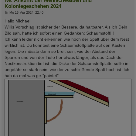
Koloniegeschehen 2024
B
Mo 15. Apr 2024, 22:40
e
i
Hallo Michael!
t
Willis Vorschlag ist sicher der Bessere, da haltbarer. Als ich Dein
r
a
Bild sah, hatte ich sofort einen Gedanken: Schaumstoff!!!
g
Ich kann leider nicht erkennen wie hoch der Spalt über dem Nest
wirklich ist. Du könntest eine Schaumstoffplatte auf den Kasten
legen. Die müsste dann so breit sein, wie der Abstand der
Sparren und von der Tiefe her etwas länger, als das Dach der
Nestkonstruktion tief ist. die Dicke der Schaumstoffplatte sollte in
ungefähr so stark sein, wie der zu schließende Spalt hoch ist. Ich
hab da mal was ge-"paintet".