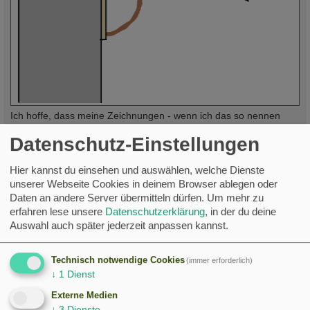
Ich hoffe, dass meine Zeichnungen - wenn ich das so nennen
darf - verständlich sind. Bei Rückfragen melden. Auf jeden Fall
Datenschutz-Einstellungen
sind beide Möglichkeiten ohne größeren technischen Aufwand
machbar. Wenn Du Dir das zutraust, würde ich mich freuen.
Hier kannst du einsehen und auswählen, welche Dienste
Natürlich noch viel mehr, wenn's den Schwalben hilft.
unserer Webseite Cookies in deinem Browser ablegen oder
Liebe Grüße H.-G.
Daten an andere Server übermitteln dürfen.
Um mehr zu
erfahren lese unsere
Datenschutzerklärung
, in der du deine
30 + 5 Nistplätze, 26 Kameras
Auswahl auch später jederzeit anpassen kannst.
2024: 26 von 34 Plätzen belegt, 56 JV/23 Nester, 3 VPs
2025: 66 JV in 29 Nestern, eine erfolgreiche Vierer-Brut
2026: 82 JV in 32 Nestern, eine erfolgreiche Vierer-Brut, 1-2 VP
Technisch notwendige Cookies
(immer erforderlich)
↓
1
Dienst
c
Thomas-NRW
Externe Medien
Foren-Unterstützer
↓
3
Dienste