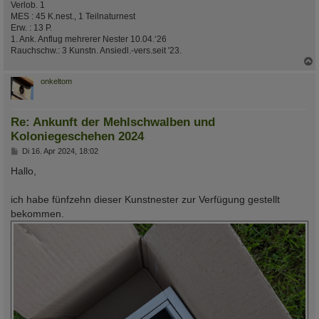
Verlob. 1
MES : 45 K.nest., 1 Teilnaturnest
Erw. : 13 P.
1. Ank. Anflug mehrerer Nester 10.04.‘26
Rauchschw.: 3 Kunstn. Ansiedl.-vers.seit '23.
c
onkeltom
Re: Ankunft der Mehlschwalben und
Koloniegeschehen 2024
B
Di 16. Apr 2024, 18:02
e
i
Hallo,
t
r
a
ich habe fünfzehn dieser Kunstnester zur Verfügung gestellt
g
bekommen.