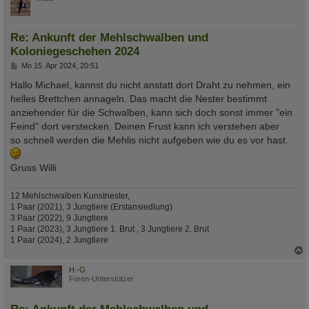
Re: Ankunft der Mehlschwalben und
Koloniegeschehen 2024
B
Mo 15. Apr 2024, 20:51
e
i
Hallo Michael, kannst du nicht anstatt dort Draht zu nehmen, ein
t
helles Brettchen annageln. Das macht die Nester bestimmt
r
a
anziehender für die Schwalben, kann sich doch sonst immer "ein
g
Feind" dort verstecken. Deinen Frust kann ich verstehen aber
so schnell werden die Mehlis nicht aufgeben wie du es vor hast.
Gruss Willi
12 Mehlschwalben Kunstnester,
1 Paar (2021), 3 Jungtiere (Erstansiedlung)
3 Paar (2022), 9 Jungtiere
1 Paar (2023), 3 Jungtiere 1. Brut , 3 Jungtiere 2. Brut
1 Paar (2024), 2 Jungtiere
c
H.-G.
Foren-Unterstützer
Re: Ankunft der Mehlschwalben und