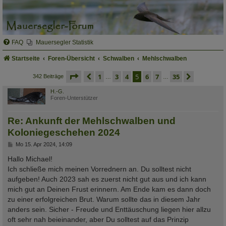
FAQ
Mauersegler Statistik
Startseite
Foren-Übersicht
Schwalben
Mehlschwalben
seite
5 von 35
vorherige
1
3
4
5
6
7
35
nächste
342 Beiträge
…
…
H.-G.
Foren-Unterstützer
Re: Ankunft der Mehlschwalben und
Koloniegeschehen 2024
B
Mo 15. Apr 2024, 14:09
e
i
Hallo Michael!
t
Ich schließe mich meinen Vorrednern an. Du solltest nicht
r
a
aufgeben! Auch 2023 sah es zuerst nicht gut aus und ich kann
g
mich gut an Deinen Frust erinnern. Am Ende kam es dann doch
zu einer erfolgreichen Brut. Warum sollte das in diesem Jahr
anders sein. Sicher - Freude und Enttäuschung liegen hier allzu
oft sehr nah beieinander, aber Du solltest auf das Prinzip