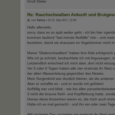
Gruß Dieter
Re: Rauchschwalben Ankunft und Brutges
B
von
Tanny
»
Di 12. Sep 2017, 12:58
e
i
Hallo allerseits,
t
sorry, dass es so spät weiter geht - ich bin hier irg
r
a
kommen laufend "last minute Notfälle" rein - und meine
g
beziehen, damit sie draussen im Vogelzimmer nicht i
Meine "Dielenschwalben" haben ihre Kids erfolgrei
WIe ich ja schrieb, beobachtete ich mit Argusaugen, d
Letztendlich entschied ich mich aber, dort nicht einzug
Vor 5 oder 6 Tagen haben alle vier erstmals ihr Nest
der alten Wasserleitung gegenüber des Nestes.
Mein Sorgenkind war deutlich kleiner, als die andere
Aber er schaffte es - und er wurde mit gefüttert.
Auffällig war und blieb - wie bei allen parasitenbela
3 nicht die braune Kehl- und Kopffärbung hatte, sonde
Genau diese Anzeichen waren es, die mich auch immer
Hätte ich es mal gemacht - und ihn ein oder zwei Tag
AM nächsten Tag, nachdem sie erstmals ihr Nest verl