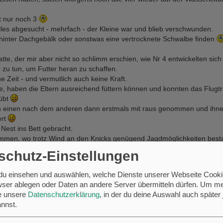
t nur noch 3
alles abgesucht - mehrfach - der Kleine war und blieb verschwunden.
e hinter Dachgebälk oder sonstwas eine vertrocknete Schwalbe finden
tte, der mir aber nicht so schlimm erschien, wie Nr 4 entwickelten sich 
 zu tun, um Futter heran zu schaffen.
ne Zeit - und vermutlich auch keine Kraft.
e, haben die Eltern ausreichend füttern können und konnten das Flugtr
eübt
nen einen nach dem anderen dann erstmals mit raus genommen und ihn
ert
Nest ins Bett gebracht.
ommen, wo trotz Wind an den Knicks genügend Jagdmöglichkeiten best
gen - es war ein einziges Kommen und Gehen.
schutz-Einstellungen
lich wieder wohlbehalten in ihr Nest zurück gekehrt.
d fleissig genutzt.
 du einsehen und auswählen, welche Dienste unserer Webseite Cooki
ser ablegen oder Daten an andere Server übermitteln dürfen.
Um me
bermorgen ist Orkan angesagt - da wird es kaum Chancen geben, zu ja
se unsere
Datenschutzerklärung
, in der du deine Auswahl auch später 
einziges von den 3en (als Nr 4 schon fehlte) auf der alten Wasserleitung
nnst.