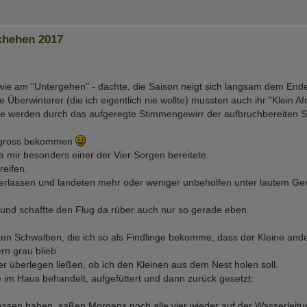
chehen 2017
endwie am "Untergehen" - dachte, die Saison neigt sich langsam dem Ende
 Überwinterer (die ich eigentlich nie wollte) mussten auch ihr "Klein Af
rre werden durch das aufgeregte Stimmengewirr der aufbruchbereiten 
ch gross bekommen
a mir besonders einer der Vier Sorgen bereitete.
reifen.
 verlassen und landeten mehr oder weniger unbeholfen unter lautem Ger
n und schaffte den Flug da rüber auch nur so gerade eben.
steten Schwalben, die ich so als Findlinge bekomme, dass der Kleine and
rn grau blieb.
 überlegen ließen, ob ich den Kleinen aus dem Nest holen soll.
e im Haus behandelt, aufgefüttert und dann zurück gesetzt:
assen haben, saßen Morgens noch alle vier wieder auf der Wasserleit