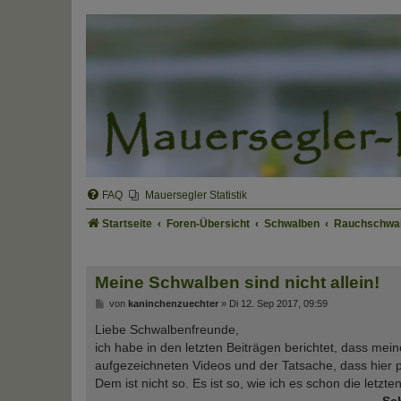
FAQ
Mauersegler Statistik
Startseite
Foren-Übersicht
Schwalben
Rauchschwa
Meine Schwalben sind nicht allein!
B
von
kaninchenzuechter
»
Di 12. Sep 2017, 09:59
e
i
Liebe Schwalbenfreunde,
t
ich habe in den letzten Beiträgen berichtet, dass mei
r
a
aufgezeichneten Videos und der Tatsache, dass hier 
g
Dem ist nicht so. Es ist so, wie ich es schon die letzte
Sc