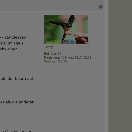
N
a
c
h
o
b
e
n
 - stattdessen
rika" im Haus
Tanny
Schwalben.
Beiträge:
32
Registriert:
Mi 9. Aug 2017, 02:39
Wohnort:
25335
ufe der Eltern auf
ers als die anderen
ung (Nachts gehen