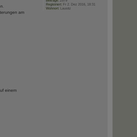
Beiträge:
2579
Registriert:
Fr 2. Dez 2016, 18:31
n.
Wohnort:
Lausitz
ütterungen am
auf einem