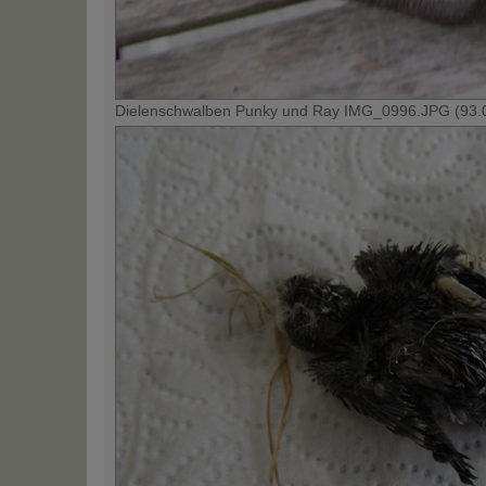
Dielenschwalben Punky und Ray IMG_0996.JPG (93.08