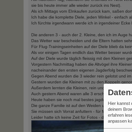
sie bis heute immer alle wieder zurück ins Nest).
Als ich Mittags vom EInkaufen zurück kam, saßen dor
Ich habe die komplette Diele, jeden Winkel - einfach 
Ich fürchte irgendwann werde ich in irgendeiner Eck
Die anderen 3 - auch der 2. Kleine, den ich im Auge ha
Das Wetter war bescheiden und die Eltern hatten sehr
Für Flug-Trainingseinheiten auf der Diele blieb da kei
Als vor einigen Tagen endlich das Wetter besser wurd
Auf der Diele wurde täglich fleissig mit den Kleinen g
Vorgestern Nachmittag haben die Altvögel ihre Klei
nacheinander den ersten eigenen Jagderfolg beschw
Gegen Abend wurden die 3 wieder rein gelotst und im 
Gestern wurden die Kleinen mit zu den Koppeln gen
Außerdem lernten die Kleinen, rein und raus zu flie
Daten
Auch gestern Abend waren alle 3 erschöpft, aber glück
Heute haben sie noch mal bestes jagdwetter und es wir
Hier kannst
Die ganze Familie ist auf den Weiden unterwegs.
deinem Brow
Sie müssen sich Vorrat anfuttern - für Morgen und Ü
erfahren le
Leider hatte ich keine Zeit für Fotos - darum nur ein 
anpassen ka