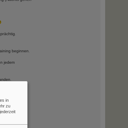
prächtig.
aining beginnen.
en jedem
anden.
es in
hr zu
gen.
jederzeit
: