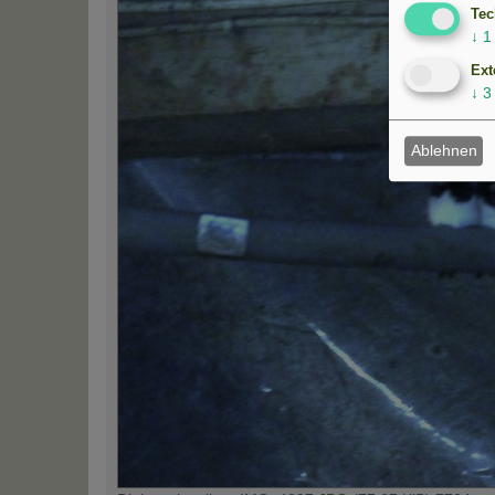
Tec
↓
1
Ext
↓
3
Ablehnen