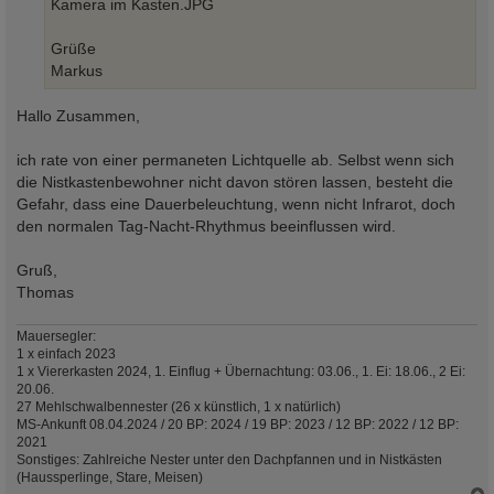
Kamera im Kasten.JPG
Grüße
Markus
Hallo Zusammen,
ich rate von einer permaneten Lichtquelle ab. Selbst wenn sich
die Nistkastenbewohner nicht davon stören lassen, besteht die
Gefahr, dass eine Dauerbeleuchtung, wenn nicht Infrarot, doch
den normalen Tag-Nacht-Rhythmus beeinflussen wird.
Gruß,
Thomas
Mauersegler:
1 x einfach 2023
1 x Viererkasten 2024, 1. Einflug + Übernachtung: 03.06., 1. Ei: 18.06., 2 Ei:
20.06.
27 Mehlschwalbennester (26 x künstlich, 1 x natürlich)
MS-Ankunft 08.04.2024 / 20 BP: 2024 / 19 BP: 2023 / 12 BP: 2022 / 12 BP:
2021
Sonstiges: Zahlreiche Nester unter den Dachpfannen und in Nistkästen
(Haussperlinge, Stare, Meisen)