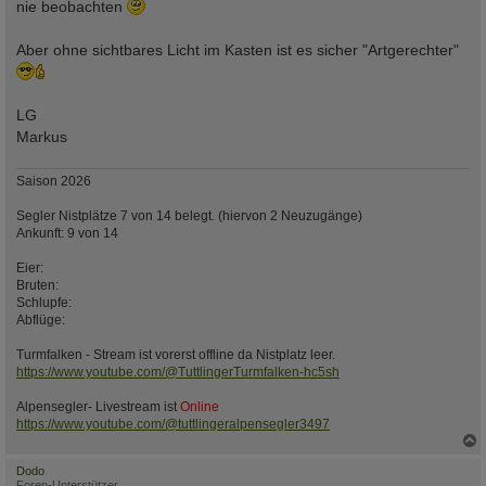
nie beobachten
Aber ohne sichtbares Licht im Kasten ist es sicher "Artgerechter"
LG
Markus
Saison 2026
Segler Nistplätze 7 von 14 belegt. (hiervon 2 Neuzugänge)
Ankunft: 9 von 14
Eier:
Bruten:
Schlupfe:
Abflüge:
Turmfalken - Stream ist vorerst offline da Nistplatz leer.
https://www.youtube.com/@TuttlingerTurmfalken-hc5sh
Alpensegler- Livestream ist
Online
https://www.youtube.com/@tuttlingeralpensegler3497
c
Dodo
Foren-Unterstützer