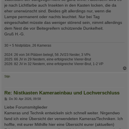
je nach Lichtfarbe auch Insekten in den Kasten locken, die da
eher unerwünscht sind. Beides gilt allerdings nur, wenn die
Lampe permanent oder nachts leuchtet. Nur bei Tag
eingeschaltet müsste das weniger störend sein, nimmt allerdings
dem Nest die vor Beitegreifern schützende Dunkelheit.
Gruß H.-G.
30 + 5 Nistplätze, 26 Kameras
2024: 26 von 34 Plätzen belegt, 56 JV/23 Nester, 3 VPs
2025: 66 JV in 29 Nestern, eine erfolgreiche Vierer-Brut
2026: 82 JV in 32 Nestern, eine erfolgreiche Vierer-Brut, 1-2 VP
c
Stijn
Re: Nistkasten Kameraeinbau und Lochverschluss
B
Do 30. Apr 2026, 09:58
e
i
Liebe Forumsmitglieder
t
Kameras und Technik entwickeln sich schnell weiter. Nirgendwo
r
a
fand ich eine Übersicht der verwendeten Kameras/Techniken. Ich
g
hoffte, mit eurer Mithilfe hier eine Übersicht eurer (aktuellen)