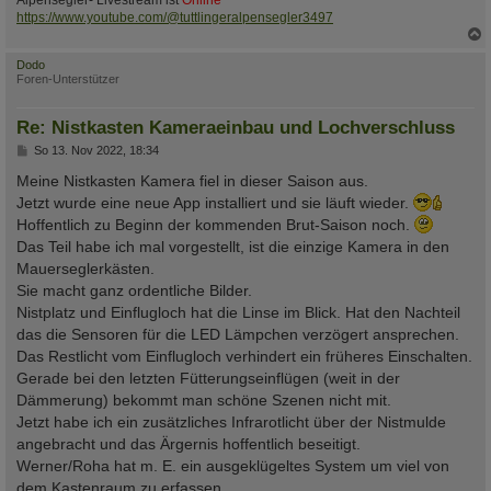
https://www.youtube.com/@tuttlingeralpensegler3497
c
Dodo
Foren-Unterstützer
Re: Nistkasten Kameraeinbau und Lochverschluss
B
So 13. Nov 2022, 18:34
e
i
Meine Nistkasten Kamera fiel in dieser Saison aus.
t
Jetzt wurde eine neue App installiert und sie läuft wieder.
r
a
Hoffentlich zu Beginn der kommenden Brut-Saison noch.
g
Das Teil habe ich mal vorgestellt, ist die einzige Kamera in den
Mauerseglerkästen.
Sie macht ganz ordentliche Bilder.
Nistplatz und Einflugloch hat die Linse im Blick. Hat den Nachteil
das die Sensoren für die LED Lämpchen verzögert ansprechen.
Das Restlicht vom Einflugloch verhindert ein früheres Einschalten.
Gerade bei den letzten Fütterungseinflügen (weit in der
Dämmerung) bekommt man schöne Szenen nicht mit.
Jetzt habe ich ein zusätzliches Infrarotlicht über der Nistmulde
angebracht und das Ärgernis hoffentlich beseitigt.
Werner/Roha hat m. E. ein ausgeklügeltes System um viel von
dem Kastenraum zu erfassen.