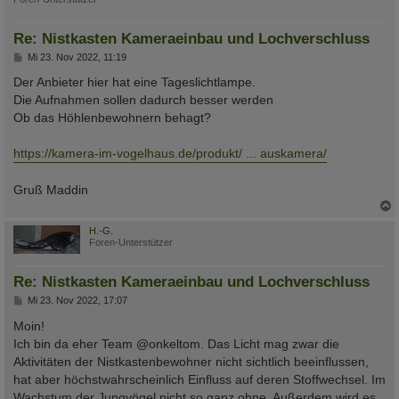
Re: Nistkasten Kameraeinbau und Lochverschluss
B
Mi 23. Nov 2022, 11:19
e
i
Der Anbieter hier hat eine Tageslichtlampe.
t
Die Aufnahmen sollen dadurch besser werden
r
a
Ob das Höhlenbewohnern behagt?
g
https://kamera-im-vogelhaus.de/produkt/ ... auskamera/
Gruß Maddin
c
H.-G.
Foren-Unterstützer
Re: Nistkasten Kameraeinbau und Lochverschluss
B
Mi 23. Nov 2022, 17:07
e
i
Moin!
t
Ich bin da eher Team @onkeltom. Das Licht mag zwar die
r
a
Aktivitäten der Nistkastenbewohner nicht sichtlich beeinflussen,
g
hat aber höchstwahrscheinlich Einfluss auf deren Stoffwechsel. Im
Wachstum der Jungvögel nicht so ganz ohne. Außerdem wird es