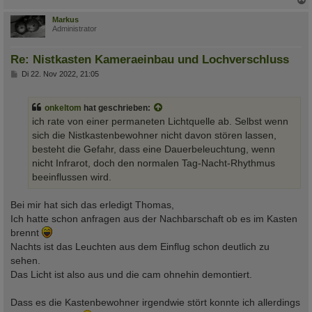
c
Markus
Administrator
Re: Nistkasten Kameraeinbau und Lochverschluss
B
Di 22. Nov 2022, 21:05
e
i
t
onkeltom
hat geschrieben:
r
a
ich rate von einer permaneten Lichtquelle ab. Selbst wenn
g
sich die Nistkastenbewohner nicht davon stören lassen,
besteht die Gefahr, dass eine Dauerbeleuchtung, wenn
nicht Infrarot, doch den normalen Tag-Nacht-Rhythmus
beeinflussen wird.
Bei mir hat sich das erledigt Thomas,
Ich hatte schon anfragen aus der Nachbarschaft ob es im Kasten
brennt
Nachts ist das Leuchten aus dem Einflug schon deutlich zu
sehen.
Das Licht ist also aus und die cam ohnehin demontiert.
Dass es die Kastenbewohner irgendwie stört konnte ich allerdings