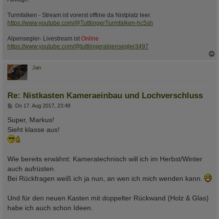
Turmfalken - Stream ist vorerst offline da Nistplatz leer.
https://www.youtube.com/@TuttlingerTurmfalken-hc5sh
Alpensegler- Livestream ist
Online
https://www.youtube.com/@tuttlingeralpensegler3497
c
Jan
Re: Nistkasten Kameraeinbau und Lochverschluss
B
Do 17. Aug 2017, 23:48
e
i
Super, Markus!
t
Sieht klasse aus!
r
a
g
Wie bereits erwähnt: Kameratechnisch will ich im Herbst/Winter
auch aufrüsten.
Bei Rückfragen weiß ich ja nun, an wen ich mich wenden kann.
Und für den neuen Kasten mit doppelter Rückwand (Holz & Glas)
habe ich auch schon Ideen.