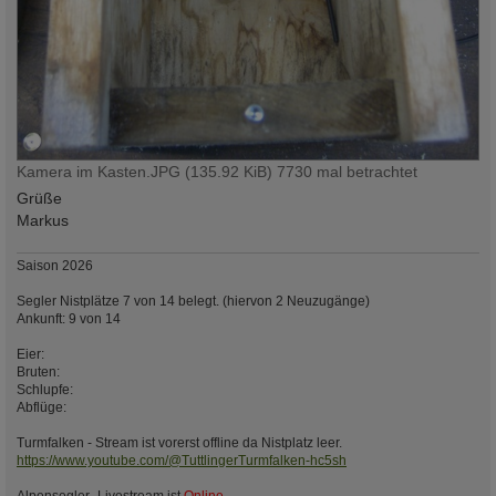
Kamera im Kasten.JPG (135.92 KiB) 7730 mal betrachtet
Grüße
Markus
Saison 2026
Segler Nistplätze 7 von 14 belegt. (hiervon 2 Neuzugänge)
Ankunft: 9 von 14
Eier:
Bruten:
Schlupfe:
Abflüge:
Turmfalken - Stream ist vorerst offline da Nistplatz leer.
https://www.youtube.com/@TuttlingerTurmfalken-hc5sh
Alpensegler- Livestream ist
Online