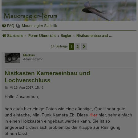
FAQ
Mauersegler Statistik
Startseite
Foren-Übersicht
Segler
Nistkastenbau und Verwendung fertiger Nistkästen
1
2
nächste
14 Beiträge
Markus
Administrator
Nistkasten Kameraeinbau und
Lochverschluss
B
Mi 16. Aug 2017, 15:46
e
i
Hallo Zusammen,
t
r
a
hab euch hier einige Fotos wie eine günstige, Qualit.sehr gute
g
und einfache, Mini Funk Kamera Zb. Diese
Hier
hier, sehr einfach
in einen Holzkasten eingebaut werden kann. Sie ist so
angebracht, dass sich problemlos die Klappe zur Reinigung
öffnen lässt.