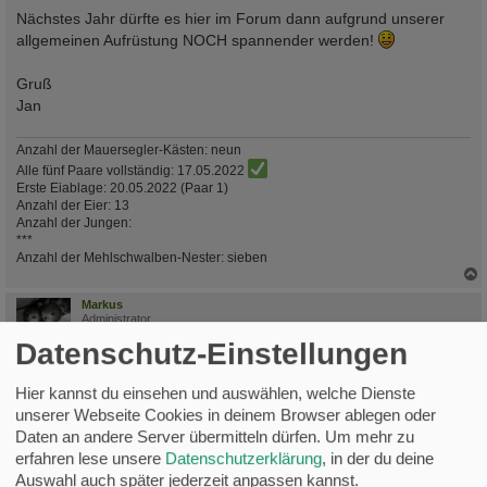
Nächstes Jahr dürfte es hier im Forum dann aufgrund unserer
allgemeinen Aufrüstung NOCH spannender werden!
Gruß
Jan
Anzahl der Mauersegler-Kästen: neun
Alle fünf Paare vollständig: 17.05.2022
Erste Eiablage: 20.05.2022 (Paar 1)
Anzahl der Eier: 13
Anzahl der Jungen:
***
Anzahl der Mehlschwalben-Nester: sieben
c
Markus
Administrator
Datenschutz-Einstellungen
Re: Nistkasten Kameraeinbau und Lochverschluss
B
Fr 18. Aug 2017, 11:04
Hier kannst du einsehen und auswählen, welche Dienste
e
unserer Webseite Cookies in deinem Browser ablegen oder
i
Hallo Jan,
t
Daten an andere Server übermitteln dürfen.
Um mehr zu
r
erfahren lese unsere
Datenschutzerklärung
, in der du deine
a
vielen Dank für dein Lob und Interesse.
g
Auswahl auch später jederzeit anpassen kannst.