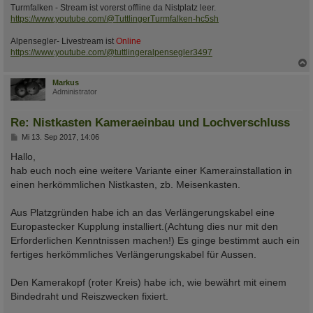
Turmfalken - Stream ist vorerst offline da Nistplatz leer.
https://www.youtube.com/@TuttlingerTurmfalken-hc5sh
Alpensegler- Livestream ist
Online
https://www.youtube.com/@tuttlingeralpensegler3497
c
Markus
Administrator
Re: Nistkasten Kameraeinbau und Lochverschluss
B
Mi 13. Sep 2017, 14:06
e
i
Hallo,
t
hab euch noch eine weitere Variante einer Kamerainstallation in
r
a
einen herkömmlichen Nistkasten, zb. Meisenkasten.
g
Aus Platzgründen habe ich an das Verlängerungskabel eine
Europastecker Kupplung installiert.(Achtung dies nur mit den
Erforderlichen Kenntnissen machen!) Es ginge bestimmt auch ein
fertiges herkömmliches Verlängerungskabel für Aussen.
Den Kamerakopf (roter Kreis) habe ich, wie bewährt mit einem
Bindedraht und Reiszwecken fixiert.