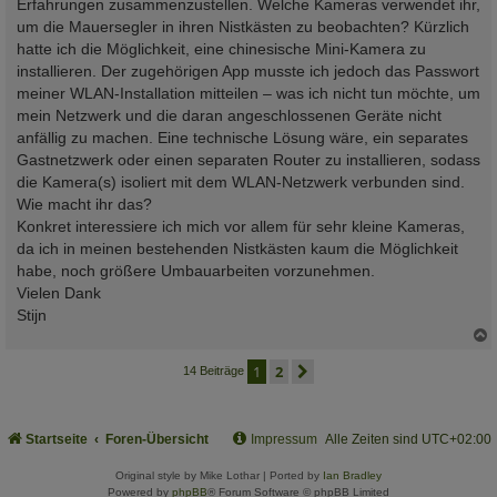
Erfahrungen zusammenzustellen. Welche Kameras verwendet ihr,
um die Mauersegler in ihren Nistkästen zu beobachten? Kürzlich
hatte ich die Möglichkeit, eine chinesische Mini-Kamera zu
installieren. Der zugehörigen App musste ich jedoch das Passwort
meiner WLAN-Installation mitteilen – was ich nicht tun möchte, um
mein Netzwerk und die daran angeschlossenen Geräte nicht
anfällig zu machen. Eine technische Lösung wäre, ein separates
Gastnetzwerk oder einen separaten Router zu installieren, sodass
die Kamera(s) isoliert mit dem WLAN-Netzwerk verbunden sind.
Wie macht ihr das?
Konkret interessiere ich mich vor allem für sehr kleine Kameras,
da ich in meinen bestehenden Nistkästen kaum die Möglichkeit
habe, noch größere Umbauarbeiten vorzunehmen.
Vielen Dank
Stijn
c
1
2
nächste
14 Beiträge
Startseite
Foren-Übersicht
Impressum
Alle Zeiten sind
UTC+02:00
Original style by Mike Lothar | Ported by
Ian Bradley
Powered by
phpBB
® Forum Software © phpBB Limited