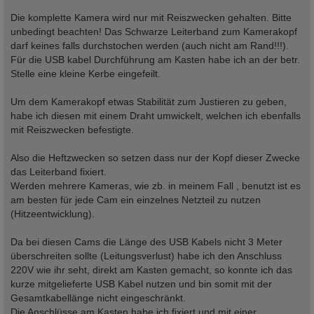
Die komplette Kamera wird nur mit Reiszwecken gehalten. Bitte
unbedingt beachten! Das Schwarze Leiterband zum Kamerakopf
darf keines falls durchstochen werden (auch nicht am Rand!!!).
Für die USB kabel Durchführung am Kasten habe ich an der betr.
Stelle eine kleine Kerbe eingefeilt.
Um dem Kamerakopf etwas Stabilität zum Justieren zu geben,
habe ich diesen mit einem Draht umwickelt, welchen ich ebenfalls
mit Reiszwecken befestigte.
Also die Heftzwecken so setzen dass nur der Kopf dieser Zwecke
das Leiterband fixiert.
Werden mehrere Kameras, wie zb. in meinem Fall , benutzt ist es
am besten für jede Cam ein einzelnes Netzteil zu nutzen
(Hitzeentwicklung).
Da bei diesen Cams die Länge des USB Kabels nicht 3 Meter
überschreiten sollte (Leitungsverlust) habe ich den Anschluss
220V wie ihr seht, direkt am Kasten gemacht, so konnte ich das
kurze mitgelieferte USB Kabel nutzen und bin somit mit der
Gesamtkabellänge nicht eingeschränkt.
Die Anschlüsse am Kasten habe ich fixiert und mit einer