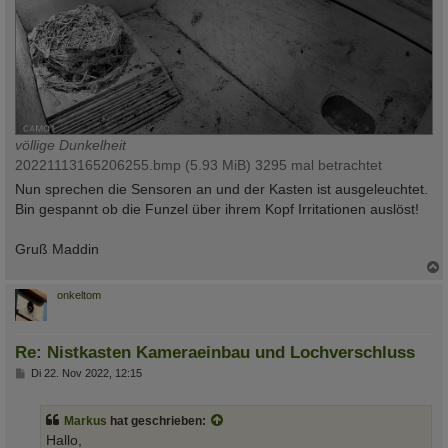
völlige Dunkelheit
20221113165206255.bmp (5.93 MiB) 3295 mal betrachtet
Nun sprechen die Sensoren an und der Kasten ist ausgeleuchtet.
Bin gespannt ob die Funzel über ihrem Kopf Irritationen auslöst!
Gruß Maddin
c
onkeltom
Re: Nistkasten Kameraeinbau und Lochverschluss
B
Di 22. Nov 2022, 12:15
e
i
t
Markus
hat geschrieben:
r
a
Hallo,