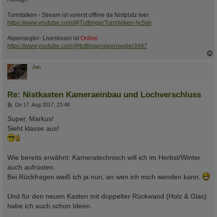
Turmfalken - Stream ist vorerst offline da Nistplatz leer.
https://www.youtube.com/@TuttlingerTurmfalken-hc5sh
Alpensegler- Livestream ist
Online
https://www.youtube.com/@tuttlingeralpensegler3497
c
Jan
Re: Nistkasten Kameraeinbau und Lochverschluss
B
Do 17. Aug 2017, 23:48
e
i
Super, Markus!
t
Sieht klasse aus!
r
a
g
Wie bereits erwähnt: Kameratechnisch will ich im Herbst/Winter
auch aufrüsten.
Bei Rückfragen weiß ich ja nun, an wen ich mich wenden kann.
Und für den neuen Kasten mit doppelter Rückwand (Holz & Glas)
habe ich auch schon Ideen.