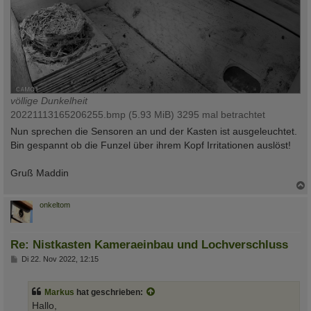
völlige Dunkelheit
20221113165206255.bmp (5.93 MiB) 3295 mal betrachtet
Nun sprechen die Sensoren an und der Kasten ist ausgeleuchtet.
Bin gespannt ob die Funzel über ihrem Kopf Irritationen auslöst!
Gruß Maddin
c
onkeltom
Re: Nistkasten Kameraeinbau und Lochverschluss
B
Di 22. Nov 2022, 12:15
e
i
t
Markus
hat geschrieben:
r
a
Hallo,