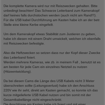
Die komplette Kamera wird nur mit Reiszwecken gehalten. Bitte
unbedingt beachten! Das Schwarze Leiterband zum Kamerakopf
darf keines falls durchstochen werden (auch nicht am Rand!!!).
Für die USB kabel Durchführung am Kasten habe ich an der betr.
Stelle eine kleine Kerbe eingefeilt.
Um dem Kamerakopf etwas Stabilität zum Justieren zu geben,
habe ich diesen mit einem Draht umwickelt, welchen ich ebenfalls
mit Reiszwecken befestigte.
Also die Heftzwecken so setzen dass nur der Kopf dieser Zwecke
das Leiterband fixiert.
Werden mehrere Kameras, wie zb. in meinem Fall , benutzt ist es
am besten für jede Cam ein einzelnes Netzteil zu nutzen
(Hitzeentwicklung).
Da bei diesen Cams die Länge des USB Kabels nicht 3 Meter
überschreiten sollte (Leitungsverlust) habe ich den Anschluss
220V wie ihr seht, direkt am Kasten gemacht, so konnte ich das
kurze mitgelieferte USB Kabel nutzen und bin somit mit der
Gesamtkabellänge nicht eingeschränkt.
Die Anschlüsse am Kasten habe ich fixiert und mit einer