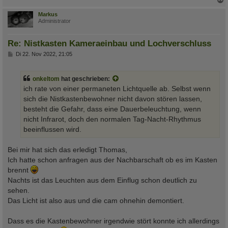
c
Markus
Administrator
Re: Nistkasten Kameraeinbau und Lochverschluss
B
Di 22. Nov 2022, 21:05
e
i
t
onkeltom
hat geschrieben:
r
a
ich rate von einer permaneten Lichtquelle ab. Selbst wenn
g
sich die Nistkastenbewohner nicht davon stören lassen,
besteht die Gefahr, dass eine Dauerbeleuchtung, wenn
nicht Infrarot, doch den normalen Tag-Nacht-Rhythmus
beeinflussen wird.
Bei mir hat sich das erledigt Thomas,
Ich hatte schon anfragen aus der Nachbarschaft ob es im Kasten
brennt
Nachts ist das Leuchten aus dem Einflug schon deutlich zu
sehen.
Das Licht ist also aus und die cam ohnehin demontiert.
Dass es die Kastenbewohner irgendwie stört konnte ich allerdings