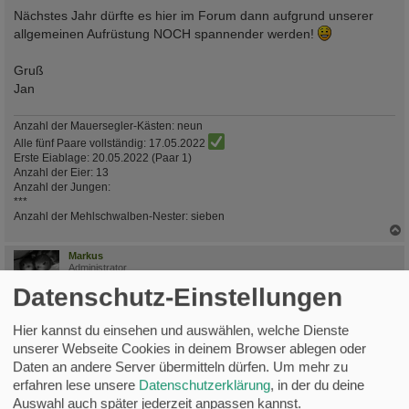
Nächstes Jahr dürfte es hier im Forum dann aufgrund unserer
allgemeinen Aufrüstung NOCH spannender werden!
Gruß
Jan
Anzahl der Mauersegler-Kästen: neun
Alle fünf Paare vollständig: 17.05.2022
Erste Eiablage: 20.05.2022 (Paar 1)
Anzahl der Eier: 13
Anzahl der Jungen:
***
Anzahl der Mehlschwalben-Nester: sieben
c
Markus
Administrator
Datenschutz-Einstellungen
Re: Nistkasten Kameraeinbau und Lochverschluss
B
Fr 18. Aug 2017, 11:04
Hier kannst du einsehen und auswählen, welche Dienste
e
unserer Webseite Cookies in deinem Browser ablegen oder
i
Hallo Jan,
t
Daten an andere Server übermitteln dürfen.
Um mehr zu
r
erfahren lese unsere
Datenschutzerklärung
, in der du deine
a
vielen Dank für dein Lob und Interesse.
g
Auswahl auch später jederzeit anpassen kannst.