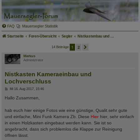
FAQ
Mauersegler Statistik
Startseite
Foren-Übersicht
Segler
Nistkastenbau und Verwendung fertiger Nistkästen
1
2
nächste
14 Beiträge
Markus
Administrator
Nistkasten Kameraeinbau und
Lochverschluss
B
Mi 16. Aug 2017, 15:46
e
i
Hallo Zusammen,
t
r
a
hab euch hier einige Fotos wie eine günstige, Qualit.sehr gute
g
und einfache, Mini Funk Kamera Zb. Diese
Hier
hier, sehr einfach
in einen Holzkasten eingebaut werden kann. Sie ist so
angebracht, dass sich problemlos die Klappe zur Reinigung
öffnen lässt.