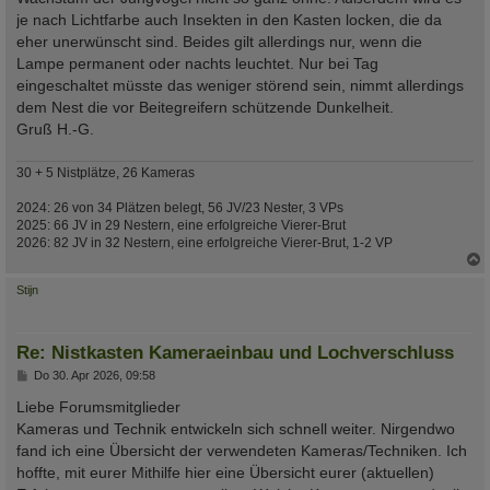
je nach Lichtfarbe auch Insekten in den Kasten locken, die da
eher unerwünscht sind. Beides gilt allerdings nur, wenn die
Lampe permanent oder nachts leuchtet. Nur bei Tag
eingeschaltet müsste das weniger störend sein, nimmt allerdings
dem Nest die vor Beitegreifern schützende Dunkelheit.
Gruß H.-G.
30 + 5 Nistplätze, 26 Kameras
2024: 26 von 34 Plätzen belegt, 56 JV/23 Nester, 3 VPs
2025: 66 JV in 29 Nestern, eine erfolgreiche Vierer-Brut
2026: 82 JV in 32 Nestern, eine erfolgreiche Vierer-Brut, 1-2 VP
c
Stijn
Re: Nistkasten Kameraeinbau und Lochverschluss
B
Do 30. Apr 2026, 09:58
e
i
Liebe Forumsmitglieder
t
Kameras und Technik entwickeln sich schnell weiter. Nirgendwo
r
a
fand ich eine Übersicht der verwendeten Kameras/Techniken. Ich
g
hoffte, mit eurer Mithilfe hier eine Übersicht eurer (aktuellen)