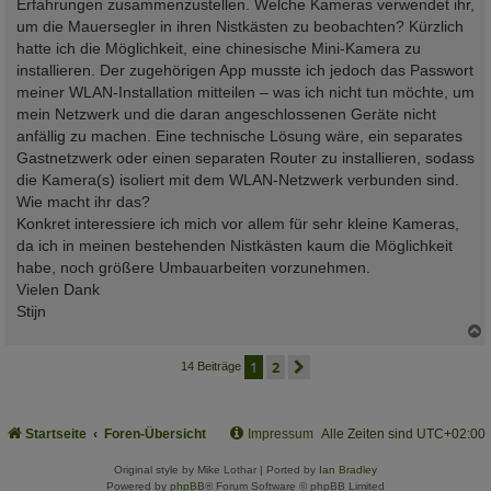
Erfahrungen zusammenzustellen. Welche Kameras verwendet ihr,
um die Mauersegler in ihren Nistkästen zu beobachten? Kürzlich
hatte ich die Möglichkeit, eine chinesische Mini-Kamera zu
installieren. Der zugehörigen App musste ich jedoch das Passwort
meiner WLAN-Installation mitteilen – was ich nicht tun möchte, um
mein Netzwerk und die daran angeschlossenen Geräte nicht
anfällig zu machen. Eine technische Lösung wäre, ein separates
Gastnetzwerk oder einen separaten Router zu installieren, sodass
die Kamera(s) isoliert mit dem WLAN-Netzwerk verbunden sind.
Wie macht ihr das?
Konkret interessiere ich mich vor allem für sehr kleine Kameras,
da ich in meinen bestehenden Nistkästen kaum die Möglichkeit
habe, noch größere Umbauarbeiten vorzunehmen.
Vielen Dank
Stijn
c
1
2
nächste
14 Beiträge
Startseite
Foren-Übersicht
Impressum
Alle Zeiten sind
UTC+02:00
Original style by Mike Lothar | Ported by
Ian Bradley
Powered by
phpBB
® Forum Software © phpBB Limited