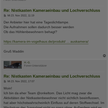
Re: Nistkasten Kameraeinbau und Lochverschluss
B
Mi 23. Nov 2022, 11:19
e
i
Der Anbieter hier hat eine Tageslichtlampe.
t
Die Aufnahmen sollen dadurch besser werden
r
a
Ob das Höhlenbewohnern behagt?
g
https://kamera-im-vogelhaus.de/produkt/ ... auskamera/
Gruß Maddin
c
H.-G.
Foren-Unterstützer
Re: Nistkasten Kameraeinbau und Lochverschluss
B
Mi 23. Nov 2022, 17:07
e
i
Moin!
t
Ich bin da eher Team @onkeltom. Das Licht mag zwar die
r
a
Aktivitäten der Nistkastenbewohner nicht sichtlich beeinflussen,
g
hat aber höchstwahrscheinlich Einfluss auf deren Stoffwechsel. Im
Wachstum der Jungvögel nicht so ganz ohne. Außerdem wird es