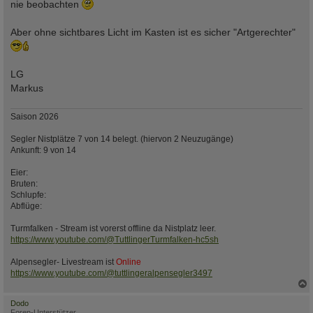
nie beobachten
Aber ohne sichtbares Licht im Kasten ist es sicher "Artgerechter"
LG
Markus
Saison 2026
Segler Nistplätze 7 von 14 belegt. (hiervon 2 Neuzugänge)
Ankunft: 9 von 14
Eier:
Bruten:
Schlupfe:
Abflüge:
Turmfalken - Stream ist vorerst offline da Nistplatz leer.
https://www.youtube.com/@TuttlingerTurmfalken-hc5sh
Alpensegler- Livestream ist
Online
https://www.youtube.com/@tuttlingeralpensegler3497
c
Dodo
Foren-Unterstützer