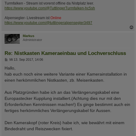
Turmfalken - Stream ist vorerst offline da Nistplatz leer.
https://www.youtube.com/@TuttlingerTurmfalken-hc5sh
Alpensegler- Livestream ist
Online
https://www.youtube.com/@tuttlingeralpensegler3497
c
Markus
Administrator
Re: Nistkasten Kameraeinbau und Lochverschluss
B
Mi 13. Sep 2017, 14:06
e
i
Hallo,
t
hab euch noch eine weitere Variante einer Kamerainstallation in
r
a
einen herkömmlichen Nistkasten, zb. Meisenkasten.
g
Aus Platzgründen habe ich an das Verlängerungskabel eine
Europastecker Kupplung installiert.(Achtung dies nur mit den
Erforderlichen Kenntnissen machen!) Es ginge bestimmt auch ein
fertiges herkömmliches Verlängerungskabel für Aussen.
Den Kamerakopf (roter Kreis) habe ich, wie bewährt mit einem
Bindedraht und Reiszwecken fixiert.