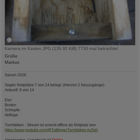
Kamera im Kasten.JPG (135.92 KiB) 7730 mal betrachtet
Grüße
Markus
Saison 2026
Segler Nistplätze 7 von 14 belegt. (hiervon 2 Neuzugänge)
Ankunft: 9 von 14
Eier:
Bruten:
Schlupfe:
Abflüge:
Turmfalken - Stream ist vorerst offline da Nistplatz leer.
https://www.youtube.com/@TuttlingerTurmfalken-hc5sh
Alpensegler- Livestream ist
Online