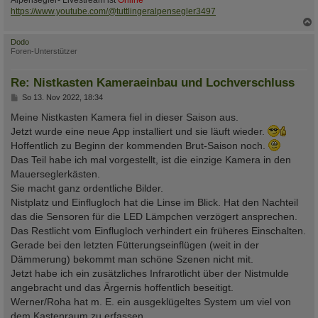
https://www.youtube.com/@tuttlingeralpensegler3497
c
Dodo
Foren-Unterstützer
Re: Nistkasten Kameraeinbau und Lochverschluss
B
So 13. Nov 2022, 18:34
e
i
Meine Nistkasten Kamera fiel in dieser Saison aus.
t
Jetzt wurde eine neue App installiert und sie läuft wieder.
r
a
Hoffentlich zu Beginn der kommenden Brut-Saison noch.
g
Das Teil habe ich mal vorgestellt, ist die einzige Kamera in den
Mauerseglerkästen.
Sie macht ganz ordentliche Bilder.
Nistplatz und Einflugloch hat die Linse im Blick. Hat den Nachteil
das die Sensoren für die LED Lämpchen verzögert ansprechen.
Das Restlicht vom Einflugloch verhindert ein früheres Einschalten.
Gerade bei den letzten Fütterungseinflügen (weit in der
Dämmerung) bekommt man schöne Szenen nicht mit.
Jetzt habe ich ein zusätzliches Infrarotlicht über der Nistmulde
angebracht und das Ärgernis hoffentlich beseitigt.
Werner/Roha hat m. E. ein ausgeklügeltes System um viel von
dem Kastenraum zu erfassen.