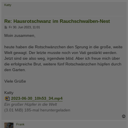
c
Katty
Re: Hausrotschwanz im Rauchschwalben-Nest
B
Fr 30. Jun 2023, 11:01
e
i
Moin zusammen,
t
r
a
heute haben die Rotschwänzchen den Sprung in die große, weite
g
Welt gewagt. Der letzte musste noch von Vati gestärkt werden.
Jetzt sind sie also weg, irgendwie blöd. Aber ich freue mich über
die erfolgreiche Brut, weitere fünf Rotschwänzchen hüpfen durch
den Garten.
Viele Grüße
Katty
2023-06-30_10h53_34.mp4
Ein großer Hüpfer in die Welt
(3.01 MiB) 185-mal heruntergeladen
c
Frank