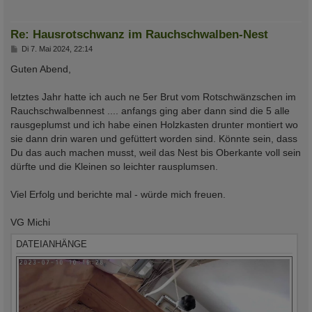
Re: Hausrotschwanz im Rauchschwalben-Nest
B
Di 7. Mai 2024, 22:14
e
i
Guten Abend,
t
r
a
letztes Jahr hatte ich auch ne 5er Brut vom Rotschwänzschen im
g
Rauchschwalbennest .... anfangs ging aber dann sind die 5 alle
rausgeplumst und ich habe einen Holzkasten drunter montiert wo
sie dann drin waren und gefüttert worden sind. Könnte sein, dass
Du das auch machen musst, weil das Nest bis Oberkante voll sein
dürfte und die Kleinen so leichter rausplumsen.
Viel Erfolg und berichte mal - würde mich freuen.
VG Michi
DATEIANHÄNGE