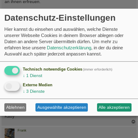
an ihnen erfreuen.
Gruß Frank
Datenschutz-Einstellungen
c
Katty
Hier kannst du einsehen und auswählen, welche Dienste
unserer Webseite Cookies in deinem Browser ablegen oder
Daten an andere Server übermitteln dürfen.
Um mehr zu
Re: Hausrotschwanz im Rauchschwalben-Nest
erfahren lese unsere
Datenschutzerklärung
, in der du deine
B
Fr 30. Jun 2023, 13:37
Auswahl auch später jederzeit anpassen kannst.
e
i
Danke Frank, genau das wollte ich sagen, dass zu den beiden
t
Alten jetzt noch fünf Jungvögel dazu gekommen sind. Sie hüpfen
r
Technisch notwendige Cookies
(immer erforderlich)
a
hier fröhlich rum und werden weiter gefüttert. Die Nachbarn
↓
1
Dienst
g
haben der Katze Hausarrest verordnet, damit die Kleinen sichere
Externe Medien
erste Erkundungen unternehmen können. Ich habe mich ein
↓
3
Dienste
bisschen missverständlich ausgedrückt.
Viele Grüße
Ablehnen
Ausgewählte akzeptieren
Alle akzeptieren
Katty
c
Frank