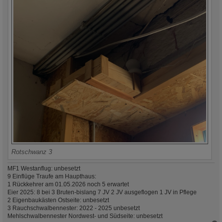
Rotschwanz 3
MF1 Westanflug: unbesetzt
9 Einflüge Traufe am Haupthaus:
1 Rückkehrer am 01.05.2026 noch 5 erwartet
Eier 2025: 8 bei 3 Bruten-bislang 7 JV 2 JV ausgeflogen 1 JV in Pflege
2 Eigenbaukästen Ostseite: unbesetzt
3 Rauchschwalbennester: 2022 - 2025 unbesetzt
Mehlschwalbennester Nordwest- und Südseite: unbesetzt