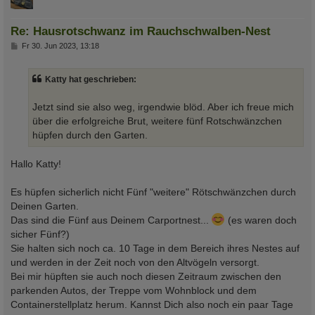
Re: Hausrotschwanz im Rauchschwalben-Nest
B
Fr 30. Jun 2023, 13:18
e
i
t
Katty hat geschrieben:
r
a
g
Jetzt sind sie also weg, irgendwie blöd. Aber ich freue mich
über die erfolgreiche Brut, weitere fünf Rotschwänzchen
hüpfen durch den Garten.
Hallo Katty!
Es hüpfen sicherlich nicht Fünf "weitere" Rötschwänzchen durch
Deinen Garten.
Das sind die Fünf aus Deinem Carportnest...
(es waren doch
sicher Fünf?)
Sie halten sich noch ca. 10 Tage in dem Bereich ihres Nestes auf
und werden in der Zeit noch von den Altvögeln versorgt.
Bei mir hüpften sie auch noch diesen Zeitraum zwischen den
parkenden Autos, der Treppe vom Wohnblock und dem
Containerstellplatz herum. Kannst Dich also noch ein paar Tage