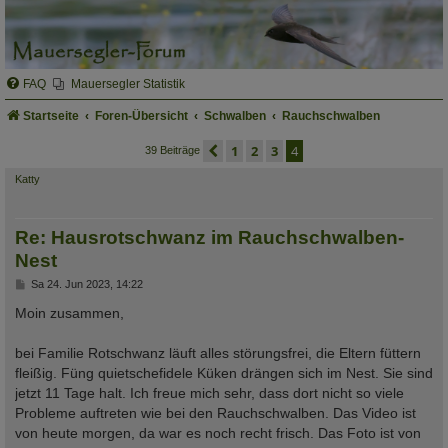
FAQ
Mauersegler Statistik
Startseite
Foren-Übersicht
Schwalben
Rauchschwalben
vorherige
1
2
3
4
39 Beiträge
Katty
Re: Hausrotschwanz im Rauchschwalben-
Nest
B
Sa 24. Jun 2023, 14:22
e
i
Moin zusammen,
t
r
a
bei Familie Rotschwanz läuft alles störungsfrei, die Eltern füttern
g
fleißig. Füng quietschefidele Küken drängen sich im Nest. Sie sind
jetzt 11 Tage halt. Ich freue mich sehr, dass dort nicht so viele
Probleme auftreten wie bei den Rauchschwalben. Das Video ist
von heute morgen, da war es noch recht frisch. Das Foto ist von