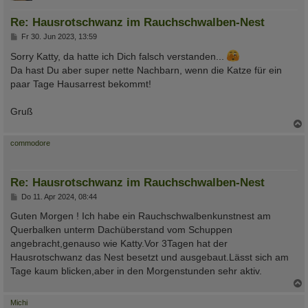
Re: Hausrotschwanz im Rauchschwalben-Nest
B
Fr 30. Jun 2023, 13:59
e
i
Sorry Katty, da hatte ich Dich falsch verstanden...
t
Da hast Du aber super nette Nachbarn, wenn die Katze für ein
r
a
paar Tage Hausarrest bekommt!
g
Gruß
c
commodore
Re: Hausrotschwanz im Rauchschwalben-Nest
B
Do 11. Apr 2024, 08:44
e
i
Guten Morgen ! Ich habe ein Rauchschwalbenkunstnest am
t
Querbalken unterm Dachüberstand vom Schuppen
r
a
angebracht,genauso wie Katty.Vor 3Tagen hat der
g
Hausrotschwanz das Nest besetzt und ausgebaut.Lässt sich am
Tage kaum blicken,aber in den Morgenstunden sehr aktiv.
c
Michi