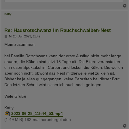
c
Katty
Re: Hausrotschwanz im Rauchschwalben-Nest
B
Mi 28. Jun 2023, 11:49
e
i
Moin zusammen,
t
r
a
bei Familie Rotschwanz kann der erste Ausflug nicht mehr lange
g
dauern, die Küken sind jetzt 15 Tage alt. Die Eltern veranstalten
ein riesen Spektakel im Carport und locken die Küken. Die wollen
aber noch nicht, obwohl das Nest mittlerweile viel zu klein ist.
Bisher ist ja alles gut gegangen, keine Parasiten bei dieser Brut.
Den letzten Schritt wird sicherlich auch noch gelingen.
Viele Grüße
Katty
2023-06-28_11h44_53.mp4
(1.49 MiB) 182-mal heruntergeladen