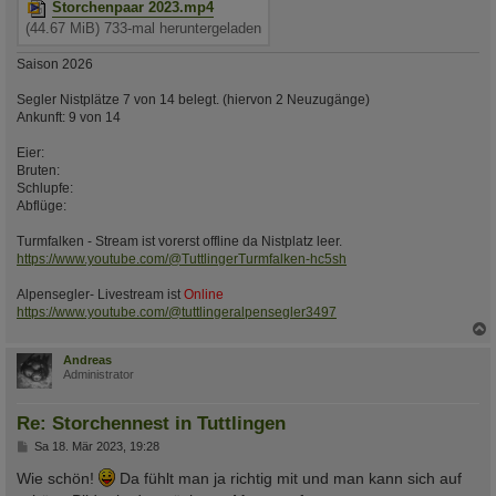
Storchenpaar 2023.mp4
(44.67 MiB) 733-mal heruntergeladen
Saison 2026
Segler Nistplätze 7 von 14 belegt. (hiervon 2 Neuzugänge)
Ankunft: 9 von 14
Eier:
Bruten:
Schlupfe:
Abflüge:
Turmfalken - Stream ist vorerst offline da Nistplatz leer.
https://www.youtube.com/@TuttlingerTurmfalken-hc5sh
Alpensegler- Livestream ist
Online
https://www.youtube.com/@tuttlingeralpensegler3497
c
Andreas
Administrator
Re: Storchennest in Tuttlingen
B
Sa 18. Mär 2023, 19:28
e
i
Wie schön!
Da fühlt man ja richtig mit und man kann sich auf
t