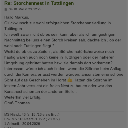
Re: Storchennest in Tuttlingen
B
Sa 18. Mär 2023, 22:25
e
i
Hallo Markus,
t
Glückwunsch zur wohl erfolgreichen Storchenansiedlung in
r
a
Tuttlingen .
g
Ich weiß zwar nicht ob es sein kann aber als ich am gestrigen
Nachmittag bei uns einen Storch kreisen sah, dachte ich , ob der
wohl nach Tuttlingen fliegt ?
Weißt du ob es zu Zeiten , als Störche natürlicherweise noch
häufig waren auch noch keine in Tuttlingen oder der näheren
Umgebung gebrütet hatten bzw. sie damals dort vorkamen?
Interessant würde ich auch finden, wenn die Störche beim Anflug
durch die Kamera erfasst werden würden, ansonsten eine schöne
Sicht auf das Geschehen im Horst
.Hatten die Störche im
letzten Jahr versucht ein freies Nest zu bauen oder war das
Kunstnest schon an der anderen Stelle .
Weiterhin viel Erfolg,
Gruß Thomas
MS Nistpl.: 46 (s.`15 ,'16 erste Brut )
Erw. MS : 13 Paare /+ 1VP ( 28 MS )
1.Ankunft. : 20.04.2026