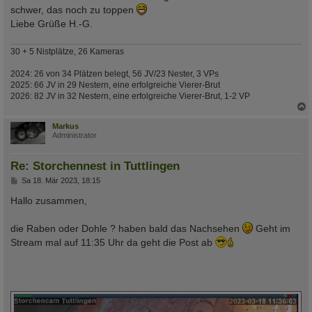
schwer, das noch zu toppen
Liebe Grüße H.-G.
30 + 5 Nistplätze, 26 Kameras
2024: 26 von 34 Plätzen belegt, 56 JV/23 Nester, 3 VPs
2025: 66 JV in 29 Nestern, eine erfolgreiche Vierer-Brut
2026: 82 JV in 32 Nestern, eine erfolgreiche Vierer-Brut, 1-2 VP
c
Markus
Administrator
Re: Storchennest in Tuttlingen
B
Sa 18. Mär 2023, 18:15
e
i
Hallo zusammen,
t
r
a
die Raben oder Dohle ? haben bald das Nachsehen
Geht im
g
Stream mal auf 11:35 Uhr da geht die Post ab