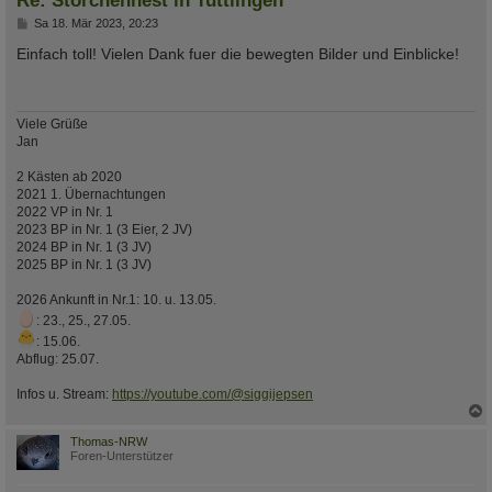
B
Sa 18. Mär 2023, 20:23
e
i
Einfach toll! Vielen Dank fuer die bewegten Bilder und Einblicke!
t
r
a
g
Viele Grüße
Jan
2 Kästen ab 2020
2021 1. Übernachtungen
2022 VP in Nr. 1
2023 BP in Nr. 1 (3 Eier, 2 JV)
2024 BP in Nr. 1 (3 JV)
2025 BP in Nr. 1 (3 JV)
2026 Ankunft in Nr.1: 10. u. 13.05.
: 23., 25., 27.05.
: 15.06.
Abflug: 25.07.
Infos u. Stream:
https://youtube.com/@siggijepsen
c
Thomas-NRW
Foren-Unterstützer