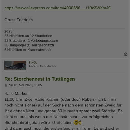
https://www.aliexpress.com/item/4000386 ... f19c3WXmJG
Gruss Friedrich
2025
35 Nisthilfen an 12 Standorten
22 Brutpaare - 1 Verlobungspaare
38 Jungvögel (z. Teil geschätzt)
6 Nisthilfen m. Kameratechnik
c
H.-G.
Foren-Unterstützer
Re: Storchennest in Tuttlingen
B
Sa 18. Mär 2023, 18:05
e
i
Hallo Markus!
t
11:06 Uhr: Zwei Rabenkrähen (oder doch Raben - ich bin mir
r
a
noch nicht sicher) auf der Suche nach dem schönsten Zweig für
g
ihr eigenes Nest, und genau 30 Minuten später zwei Störche. Es
sieht so aus, als wenn der Nächste schritt zur erfolgreichen
Storchenbrut getan wäre. Gratulation
!
Und dann auch noch die ersten Segler im Turm. Es wird sicher