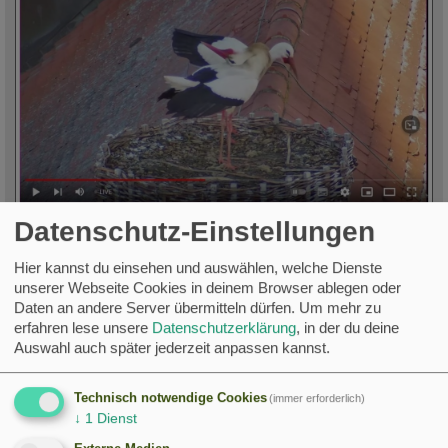
LG
Datenschutz-Einstellungen
Markus
Hier kannst du einsehen und auswählen, welche Dienste
PS Friedrich, bin ja mal gespannt wie dann Deine Bewertung
unserer Webseite Cookies in deinem Browser ablegen oder
ausfällt.
Daten an andere Server übermitteln dürfen.
Um mehr zu
erfahren lese unsere
Datenschutzerklärung
, in der du deine
Saison 2026
Auswahl auch später jederzeit anpassen kannst.
Segler Nistplätze 7 von 14 belegt. (hiervon 2 Neuzugänge)
Ankunft: 9 von 14
Technisch notwendige Cookies
(immer erforderlich)
↓
1
Dienst
Eier:
Bruten: