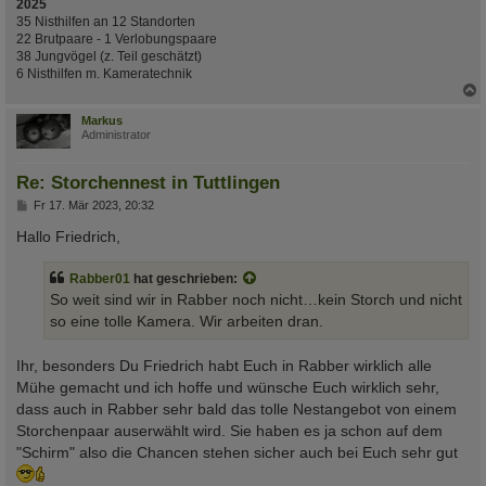
2025
35 Nisthilfen an 12 Standorten
22 Brutpaare - 1 Verlobungspaare
38 Jungvögel (z. Teil geschätzt)
6 Nisthilfen m. Kameratechnik
c
Markus
Administrator
Re: Storchennest in Tuttlingen
B
Fr 17. Mär 2023, 20:32
e
i
Hallo Friedrich,
t
r
a
Rabber01
hat geschrieben:
g
So weit sind wir in Rabber noch nicht…kein Storch und nicht
so eine tolle Kamera. Wir arbeiten dran.
Ihr, besonders Du Friedrich habt Euch in Rabber wirklich alle
Mühe gemacht und ich hoffe und wünsche Euch wirklich sehr,
dass auch in Rabber sehr bald das tolle Nestangebot von einem
Storchenpaar auserwählt wird. Sie haben es ja schon auf dem
"Schirm" also die Chancen stehen sicher auch bei Euch sehr gut