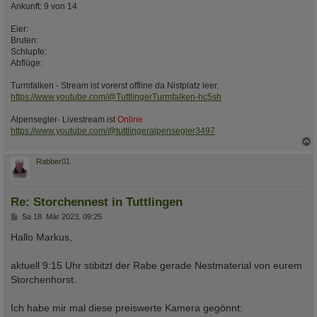
Ankunft: 9 von 14
Eier:
Bruten:
Schlupfe:
Abflüge:
Turmfalken - Stream ist vorerst offline da Nistplatz leer.
https://www.youtube.com/@TuttlingerTurmfalken-hc5sh
Alpensegler- Livestream ist
Online
https://www.youtube.com/@tuttlingeralpensegler3497
c
Rabber01
Re: Storchennest in Tuttlingen
B
Sa 18. Mär 2023, 09:25
e
i
Hallo Markus,
t
r
a
aktuell 9:15 Uhr stibitzt der Rabe gerade Nestmaterial von eurem
g
Storchenhorst.
Ich habe mir mal diese preiswerte Kamera gegönnt: