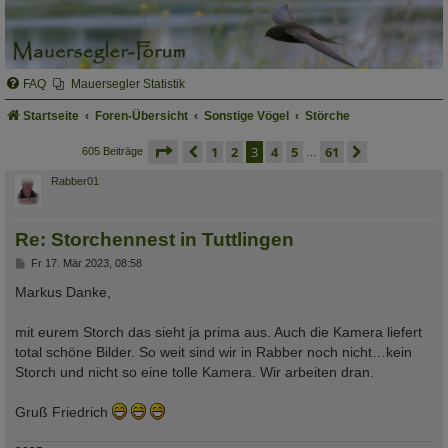
FAQ
Mauersegler Statistik
Startseite
Foren-Übersicht
Sonstige Vögel
Störche
seite
3 von 61
vorherige
1
2
3
4
5
61
nächste
605 Beiträge
…
Rabber01
Re: Storchennest in Tuttlingen
B
Fr 17. Mär 2023, 08:58
e
i
Markus Danke,
t
r
a
mit eurem Storch das sieht ja prima aus. Auch die Kamera liefert
g
total schöne Bilder. So weit sind wir in Rabber noch nicht…kein
Storch und nicht so eine tolle Kamera. Wir arbeiten dran.
Gruß Friedrich