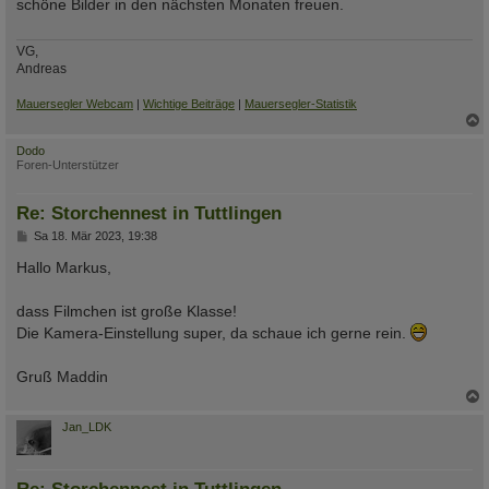
schöne Bilder in den nächsten Monaten freuen.
r
a
g
VG,
Andreas
Mauersegler Webcam
|
Wichtige Beiträge
|
Mauersegler-Statistik
c
Dodo
Foren-Unterstützer
Re: Storchennest in Tuttlingen
B
Sa 18. Mär 2023, 19:38
e
i
Hallo Markus,
t
r
a
dass Filmchen ist große Klasse!
g
Die Kamera-Einstellung super, da schaue ich gerne rein.
Gruß Maddin
c
Jan_LDK
Re: Storchennest in Tuttlingen