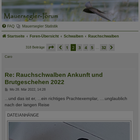
FAQ
Mauersegler Statistik
Startseite
Foren-Übersicht
Schwalben
Rauchschwalben
seite
2 von 32
vorherige
1
2
3
4
5
32
nächste
318 Beiträge
…
Caro
Re: Rauchschwalben Ankunft und
Brutgeschehen 2022
B
Mo 28. Mär 2022, 14:28
e
i
...und das ist er, ...ein richtiges Prachtexemplar, ....unglaublich
t
nach der langen Reise
r
a
g
DATEIANHÄNGE