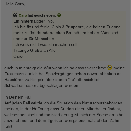
i
Hallo Caro,
t
r
a
Caro
hat geschrieben:
g
Ein hinterhältiger Typ.
Ich bin fix und fertig. 2 bis 3 Brutpaare, die keinen Zugang
mehr zu Jahrhunderte alten Brutstätten haben. Was sind
das nur für Menschen......
Ich weiß nicht was ich machen soll
Traurige Grüße an Alle
Caro
auch in mir steigt die Wut wenn ich so etwas vernehme
meine
Frau musste mich bei Spaziergängen schon davon abhalten an
Haustüren zu klingeln über denen "zu" offensichtlich
Schwalbennester abgeschlagen wurden.
In Deinem Fall:
Auf jeden Fall würde ich die Situation den Naturschutzbehörden
melden, in der Hoffnung dass Du dort einen Mitarbeiter findest,
welcher sensibel und motiviert genug ist, sich der Sache ernsthaft
anzunehmen und dem Egoisten wenigstens mal auf den Zahn
fühlt.