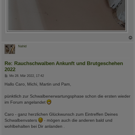
c
Nahid
Re: Rauchschwalben Ankunft und Brutgeschehen
2022
B
Mo 28. Mär 2022, 17:42
e
i
Hallo Caro, Michi, Martin und Pam,
t
r
a
pünktlich zur Schwalbenerwartungsphase schon die ersten wieder
g
im Forum angelandet
Caro - ganz herzlichen Glückwunsch zum Eintreffen Deines
Schwalbenvaters
- mögen auch die anderen bald und
wohlbehalten bei Dir anlanden .