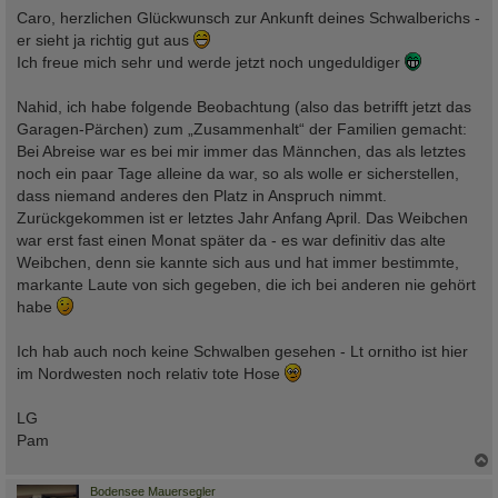
a
Caro, herzlichen Glückwunsch zur Ankunft deines Schwalberichs -
g
er sieht ja richtig gut aus
Ich freue mich sehr und werde jetzt noch ungeduldiger
Nahid, ich habe folgende Beobachtung (also das betrifft jetzt das
Garagen-Pärchen) zum „Zusammenhalt“ der Familien gemacht:
Bei Abreise war es bei mir immer das Männchen, das als letztes
noch ein paar Tage alleine da war, so als wolle er sicherstellen,
dass niemand anderes den Platz in Anspruch nimmt.
Zurückgekommen ist er letztes Jahr Anfang April. Das Weibchen
war erst fast einen Monat später da - es war definitiv das alte
Weibchen, denn sie kannte sich aus und hat immer bestimmte,
markante Laute von sich gegeben, die ich bei anderen nie gehört
habe
Ich hab auch noch keine Schwalben gesehen - Lt ornitho ist hier
im Nordwesten noch relativ tote Hose
LG
Pam
c
Bodensee Mauersegler