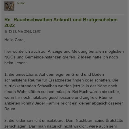
c
Nahid
Re: Rauchschwalben Ankunft und Brutgeschehen
2022
B
Di 29. Mär 2022, 22:07
e
i
Hallo Caro,
t
r
a
hier würde ich auch zur Anzeige und Meldung bei allen möglichen
g
NGOs und Gemeindeinstanzen greifen. 2 Ideen hatte ich noch
beim Lesen:
1. die umsetzbare: Auf dem eigenen Grund und Boden
schnellstens Räume für Ersatznester finden oder schaffen. Die
zurückkehrenden Schwalben werden jetzt ja in der Nähe nach
neuen Wohnstätten suchen müssen. Bei Euch wären sie sicher,
wenn Ihr noch nutzbare geschlossene und zugfreie Räume
anbieten könnt? Jeder Familie reicht ein kleiner abgeschlossener
Raum.
2. die leider so nicht umsetzbare: Dem Nachbarn seine Brutstätte
zerschlagen. Darf man natürlich nicht wirklich, wäre auch sehr