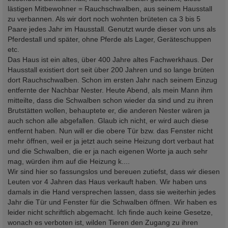
lästigen Mitbewohner = Rauchschwalben, aus seinem Hausstall
zu verbannen. Als wir dort noch wohnten brüteten ca 3 bis 5
Paare jedes Jahr im Hausstall. Genutzt wurde dieser von uns als
Pferdestall und später, ohne Pferde als Lager, Geräteschuppen
etc.
Das Haus ist ein altes, über 400 Jahre altes Fachwerkhaus. Der
Hausstall existiert dort seit über 200 Jahren und so lange brüten
dort Rauchschwalben. Schon im ersten Jahr nach seinem Einzug
entfernte der Nachbar Nester. Heute Abend, als mein Mann ihm
mitteilte, dass die Schwalben schon wieder da sind und zu ihren
Brutstätten wollen, behauptete er, die anderen Nester wären ja
auch schon alle abgefallen. Glaub ich nicht, er wird auch diese
entfernt haben. Nun will er die obere Tür bzw. das Fenster nicht
mehr öffnen, weil er ja jetzt auch seine Heizung dort verbaut hat
und die Schwalben, die er ja nach eigenen Worte ja auch sehr
mag, würden ihm auf die Heizung k....
Wir sind hier so fassungslos und bereuen zutiefst, dass wir diesen
Leuten vor 4 Jahren das Haus verkauft haben. Wir haben uns
damals in die Hand versprechen lassen, dass sie weiterhin jedes
Jahr die Tür und Fenster für die Schwalben öffnen. Wir haben es
leider nicht schriftlich abgemacht. Ich finde auch keine Gesetze,
wonach es verboten ist, wilden Tieren den Zugang zu ihren