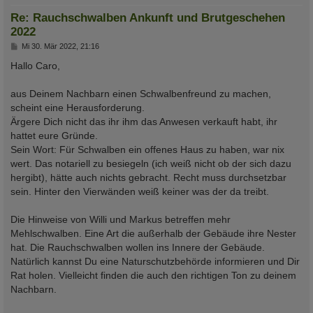
Re: Rauchschwalben Ankunft und Brutgeschehen
2022
B
Mi 30. Mär 2022, 21:16
e
i
Hallo Caro,
t
r
a
aus Deinem Nachbarn einen Schwalbenfreund zu machen,
g
scheint eine Herausforderung.
Ärgere Dich nicht das ihr ihm das Anwesen verkauft habt, ihr
hattet eure Gründe.
Sein Wort: Für Schwalben ein offenes Haus zu haben, war nix
wert. Das notariell zu besiegeln (ich weiß nicht ob der sich dazu
hergibt), hätte auch nichts gebracht. Recht muss durchsetzbar
sein. Hinter den Vierwänden weiß keiner was der da treibt.
Die Hinweise von Willi und Markus betreffen mehr
Mehlschwalben. Eine Art die außerhalb der Gebäude ihre Nester
hat. Die Rauchschwalben wollen ins Innere der Gebäude.
Natürlich kannst Du eine Naturschutzbehörde informieren und Dir
Rat holen. Vielleicht finden die auch den richtigen Ton zu deinem
Nachbarn.