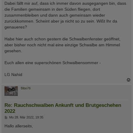
Dabei fällt mir auf, dass ich immer davon ausgegangen bin, dass
die Familien gemeinsam in den Süden fliegen, dort
zusammenbleiben und dann auch gemeinsam wieder
zurückkommen. Scheint aber ja nicht so zu sein. Wißt Ihr da
genaueres?
Habe hier auch schon gestern die Schwalbenfenster geöffnet,
aber bisher noch nicht mal eine einzige Schwalbe am Himmel
gesehen.
Euch allen eine superschönen Schwalbensommer -
LG Nahid
c
Bibo76
Re: Rauchschwalben Ankunft und Brutgeschehen
2022
B
Mo 28. Mär 2022, 19:35
e
i
Hallo allerseits,
t
r