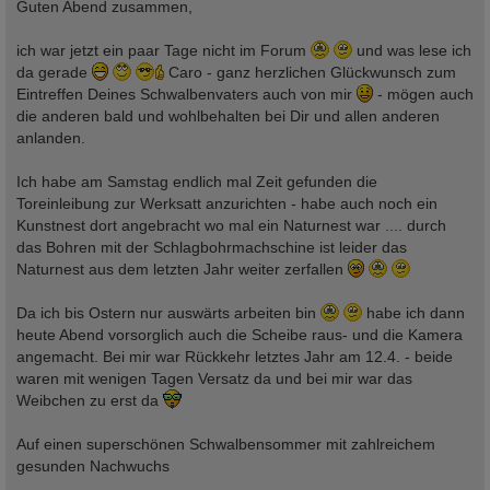
i
Guten Abend zusammen,
t
r
a
ich war jetzt ein paar Tage nicht im Forum
und was lese ich
g
da gerade
Caro - ganz herzlichen Glückwunsch zum
Eintreffen Deines Schwalbenvaters auch von mir
- mögen auch
die anderen bald und wohlbehalten bei Dir und allen anderen
anlanden.
Ich habe am Samstag endlich mal Zeit gefunden die
Toreinleibung zur Werksatt anzurichten - habe auch noch ein
Kunstnest dort angebracht wo mal ein Naturnest war .... durch
das Bohren mit der Schlagbohrmachschine ist leider das
Naturnest aus dem letzten Jahr weiter zerfallen
Da ich bis Ostern nur auswärts arbeiten bin
habe ich dann
heute Abend vorsorglich auch die Scheibe raus- und die Kamera
angemacht. Bei mir war Rückkehr letztes Jahr am 12.4. - beide
waren mit wenigen Tagen Versatz da und bei mir war das
Weibchen zu erst da
Auf einen superschönen Schwalbensommer mit zahlreichem
gesunden Nachwuchs