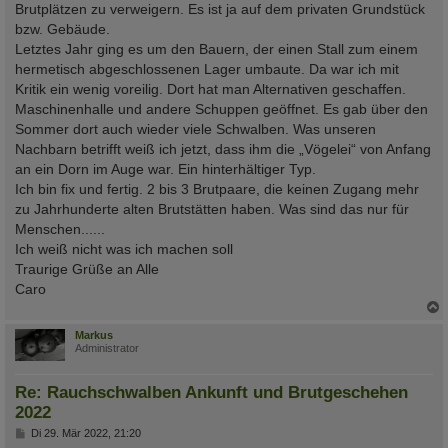
Brutplätzen zu verweigern. Es ist ja auf dem privaten Grundstück
bzw. Gebäude.
Letztes Jahr ging es um den Bauern, der einen Stall zum einem
hermetisch abgeschlossenen Lager umbaute. Da war ich mit
Kritik ein wenig voreilig. Dort hat man Alternativen geschaffen.
Maschinenhalle und andere Schuppen geöffnet. Es gab über den
Sommer dort auch wieder viele Schwalben. Was unseren
Nachbarn betrifft weiß ich jetzt, dass ihm die „Vögelei“ von Anfang
an ein Dorn im Auge war. Ein hinterhältiger Typ.
Ich bin fix und fertig. 2 bis 3 Brutpaare, die keinen Zugang mehr
zu Jahrhunderte alten Brutstätten haben. Was sind das nur für
Menschen......
Ich weiß nicht was ich machen soll
Traurige Grüße an Alle
Caro
c
Markus
Administrator
Re: Rauchschwalben Ankunft und Brutgeschehen
2022
B
Di 29. Mär 2022, 21:20
e