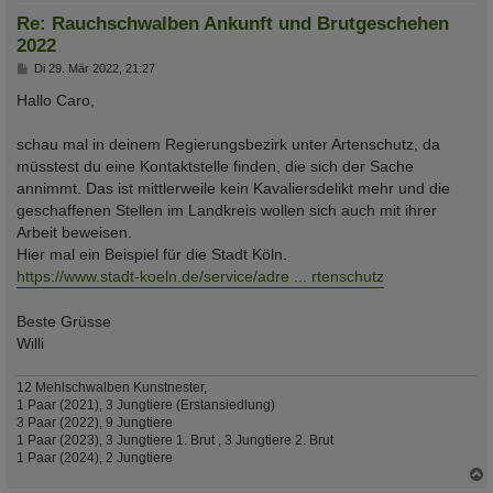
Re: Rauchschwalben Ankunft und Brutgeschehen
2022
B
Di 29. Mär 2022, 21:27
e
i
Hallo Caro,
t
r
a
schau mal in deinem Regierungsbezirk unter Artenschutz, da
g
müsstest du eine Kontaktstelle finden, die sich der Sache
annimmt. Das ist mittlerweile kein Kavaliersdelikt mehr und die
geschaffenen Stellen im Landkreis wollen sich auch mit ihrer
Arbeit beweisen.
Hier mal ein Beispiel für die Stadt Köln.
https://www.stadt-koeln.de/service/adre ... rtenschutz
Beste Grüsse
Willi
12 Mehlschwalben Kunstnester,
1 Paar (2021), 3 Jungtiere (Erstansiedlung)
3 Paar (2022), 9 Jungtiere
1 Paar (2023), 3 Jungtiere 1. Brut , 3 Jungtiere 2. Brut
1 Paar (2024), 2 Jungtiere