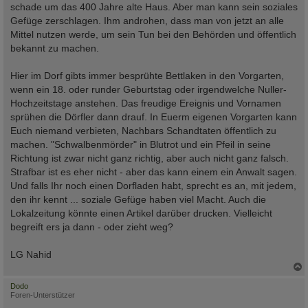
schade um das 400 Jahre alte Haus. Aber man kann sein soziales
Gefüge zerschlagen. Ihm androhen, dass man von jetzt an alle
Mittel nutzen werde, um sein Tun bei den Behörden und öffentlich
bekannt zu machen.
Hier im Dorf gibts immer besprühte Bettlaken in den Vorgarten,
wenn ein 18. oder runder Geburtstag oder irgendwelche Nuller-
Hochzeitstage anstehen. Das freudige Ereignis und Vornamen
sprühen die Dörfler dann drauf. In Euerm eigenen Vorgarten kann
Euch niemand verbieten, Nachbars Schandtaten öffentlich zu
machen. "Schwalbenmörder" in Blutrot und ein Pfeil in seine
Richtung ist zwar nicht ganz richtig, aber auch nicht ganz falsch.
Strafbar ist es eher nicht - aber das kann einem ein Anwalt sagen.
Und falls Ihr noch einen Dorfladen habt, sprecht es an, mit jedem,
den ihr kennt ... soziale Gefüge haben viel Macht. Auch die
Lokalzeitung könnte einen Artikel darüber drucken. Vielleicht
begreift ers ja dann - oder zieht weg?
LG Nahid
c
Dodo
Foren-Unterstützer