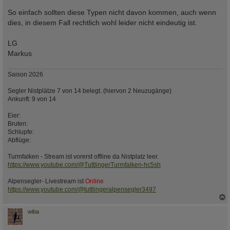
So einfach sollten diese Typen nicht davon kommen, auch wenn
dies, in diesem Fall rechtlich wohl leider nicht eindeutig ist.
LG
Markus
Saison 2026
Segler Nistplätze 7 von 14 belegt. (hiervon 2 Neuzugänge)
Ankunft: 9 von 14
Eier:
Bruten:
Schlupfe:
Abflüge:
Turmfalken - Stream ist vorerst offline da Nistplatz leer.
https://www.youtube.com/@TuttlingerTurmfalken-hc5sh
Alpensegler- Livestream ist
Online
https://www.youtube.com/@tuttlingeralpensegler3497
c
wiba