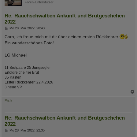
Foren-Unterstützer
Re: Rauchschwalben Ankunft und Brutgeschehen
2022
B
Mo 28. Mär 2022, 20:43
e
i
Caro, ich freue mich mit dir über deinen ersten Rückkehrer
t
Ein wunderschönes Foto!
r
a
g
LG Michael
11 Brutpaare 25 Jungsegler
Erfolgreiche 4er Brut
35 Kästen
Erster Rückkehrer: 22.4.2026
3 neue VP
c
Michi
Re: Rauchschwalben Ankunft und Brutgeschehen
2022
B
Mo 28. Mär 2022, 22:35
e