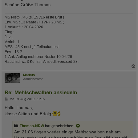
Schöne Grüße Thomas
MS Nistpl.: 46 (s.`15 ,'16 erste Brut )
Erw. MS : 13 Paare /+ 1VP ( 28 MS )
1.Ankunft. : 20.04.2026
Eing.:
Juv. :
Verlob. 1
MES : 45 K.nest., 1 Teilnaturnest
Erw. : 13 P.
1. Ank. Anflug mehrerer Nester 10.04.‘26
Rauchschw.: 3 Kunstn. Ansiedl.-vers.seit '23.
c
Markus
Administrator
Re: Mehlschwalben ansiedeln
B
Mo 19. Aug 2019, 21:15
e
i
Hallo Thomas,
t
klasse Aktion und Erfolg
r
a
g
Thomas-NRW
hat geschrieben:
Am 21.06 flogen wieder einige Mehlschwalben nah am