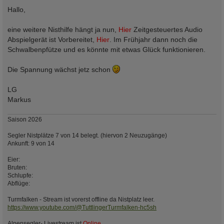
e
i
Hallo,
t
r
a
eine weitere Nisthilfe hängt ja nun,
Hier
Zeitgesteuertes Audio
g
Abspielgerät ist Vorbereitet,
Hier
. Im Frühjahr dann noch die
Schwalbenpfütze und es könnte mit etwas Glück funktionieren.
Die Spannung wächst jetz schon
LG
Markus
Saison 2026
Segler Nistplätze 7 von 14 belegt. (hiervon 2 Neuzugänge)
Ankunft: 9 von 14
Eier:
Bruten:
Schlupfe:
Abflüge:
Turmfalken - Stream ist vorerst offline da Nistplatz leer.
https://www.youtube.com/@TuttlingerTurmfalken-hc5sh
Alpensegler- Livestream ist
Online