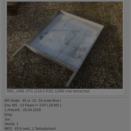
IMG_1466.JPG (218.6 KiB) 11484 mal betrachtet
MS Nistpl.: 46 (s.`15 ,'16 erste Brut )
Erw. MS : 13 Paare /+ 1VP ( 28 MS )
1.Ankunft. : 20.04.2026
Eing.:
Juv. :
Verlob. 1
MES : 45 K.nest., 1 Teilnaturnest