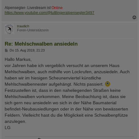
Alpensegler- Livestream ist
Online
https://www.youtube.com/@tuttlingeralpensegler3497
c
traudich
Foren-Unterstützerin
Re: Mehlschwalben ansiedeln
B
Do 15. Aug 2019, 21:23
e
i
Hallo Markus,
t
vor Jahren habe ich vergeblich versucht an unserem Haus
r
a
Mehlschwalben, auch mithilfe von Lockrufen, anzusiedeln. Auch
g
haben wir im hiesigen Scheunenviertel künstliche
Mehlschwalbennester aufgehängt. Nichts passiert.
Festzustellen ist, dass in den naheliegenden Straßen keine
Mehlschwalben vorkommen. Meine Beobachtung ist, dass sie
sich gern neu ansiedeln wo sich in der Nähe Baumaterial
befindet-Neubausiedlungen oder in der Nähe von bewässerten
Feldern. Vielleicht hast du die Möglickeit eine Schwalbenpfütze
anzulegen.
LG