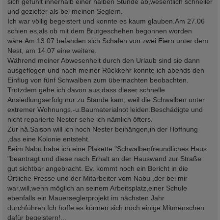
sich gefühlt innerhalb einer halben Stunde ab,wesentlich schneller
und gezielter als bei meinen Seglern.
Ich war völlig begeistert und konnte es kaum glauben.Am 27.06
schien es,als ob mit dem Brutgeschehen begonnen worden
wäre.Am 13.07 befanden sich Schalen von zwei Eiern unter dem
Nest, am 14.07 eine weitere.
Während meiner Abwesenheit durch den Urlaub sind sie dann
ausgeflogen und nach meiner Rückkehr konnte ich abends den
Einflug von fünf Schwalben zum übernachten beobachten.
Trotzdem gehe ich davon aus,dass dieser schnelle
Ansiedlungserfolg nur zu Stande kam, weil die Schwalben unter
extremer Wohnungs.-u.Baumaterialnot leiden.Beschädigte und
nicht reparierte Nester sehe ich nämlich öfters.
Zur nä.Saison will ich noch Nester beihängen,in der Hoffnung
,das eine Kolonie entsteht.
Beim Nabu habe ich eine Plakette "Schwalbenfreundliches Haus
"beantragt und diese nach Erhalt an der Hauswand zur Straße
gut sichtbar angebracht. Ev. kommt noch ein Bericht in die
Örtliche Presse und der Mitarbeiter vom Nabu ,der bei mir
war,will,wenn möglich an seinem Arbeitsplatz,einer Schule
ebenfalls ein Mauerseglerprojekt im nächsten Jahr
durchführen.Ich hoffe es können sich noch einige Mitmenschen
dafür begeistern!...