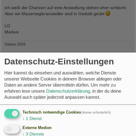
ich weiß die Chancen auf eine Ansiedlung stehen eher schlecht.
Aber wir Mauersegleransiedler sind in Geduld geübt
LG
Markus
Saison 2026
Segler Nistplätze 7 von 14 belegt. (hiervon 2 Neuzugänge)
Ankunft: 9 von 14
Datenschutz-Einstellungen
Eier:
Hier kannst du einsehen und auswählen, welche Dienste
Bruten:
Schlupfe:
unserer Webseite Cookies in deinem Browser ablegen oder
Abflüge:
Daten an andere Server übermitteln dürfen.
Um mehr zu
erfahren lese unsere
Datenschutzerklärung
, in der du deine
Turmfalken - Stream ist vorerst offline da Nistplatz leer.
Auswahl auch später jederzeit anpassen kannst.
https://www.youtube.com/@TuttlingerTurmfalken-hc5sh
Alpensegler- Livestream ist
Online
https://www.youtube.com/@tuttlingeralpensegler3497
Technisch notwendige Cookies
(immer erforderlich)
↓
1
Dienst
c
Thomas-NRW
Externe Medien
Foren-Unterstützer
↓
3
Dienste