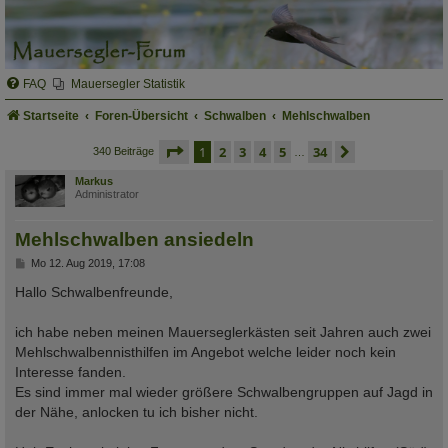
FAQ
Mauersegler Statistik
Startseite
Foren-Übersicht
Schwalben
Mehlschwalben
seite
1 von 34
1
2
3
4
5
34
nächste
340 Beiträge
…
Markus
Administrator
Mehlschwalben ansiedeln
B
Mo 12. Aug 2019, 17:08
e
i
Hallo Schwalbenfreunde,
t
r
a
ich habe neben meinen Mauerseglerkästen seit Jahren auch zwei
g
Mehlschwalbennisthilfen im Angebot welche leider noch kein
Interesse fanden.
Es sind immer mal wieder größere Schwalbengruppen auf Jagd in
der Nähe, anlocken tu ich bisher nicht.