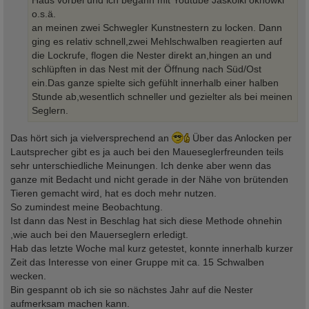
Haus vorbei und ich begann mit Youtube Jaskölki oknöwki
o.s.ä.
an meinen zwei Schwegler Kunstnestern zu locken. Dann
ging es relativ schnell,zwei Mehlschwalben reagierten auf
die Lockrufe, flogen die Nester direkt an,hingen an und
schlüpften in das Nest mit der Öffnung nach Süd/Ost
ein.Das ganze spielte sich gefühlt innerhalb einer halben
Stunde ab,wesentlich schneller und gezielter als bei meinen
Seglern.
Das hört sich ja vielversprechend an
Über das Anlocken per
Lautsprecher gibt es ja auch bei den Maueseglerfreunden teils
sehr unterschiedliche Meinungen. Ich denke aber wenn das
ganze mit Bedacht und nicht gerade in der Nähe von brütenden
Tieren gemacht wird, hat es doch mehr nutzen.
So zumindest meine Beobachtung.
Ist dann das Nest in Beschlag hat sich diese Methode ohnehin
,wie auch bei den Mauerseglern erledigt.
Hab das letzte Woche mal kurz getestet, konnte innerhalb kurzer
Zeit das Interesse von einer Gruppe mit ca. 15 Schwalben
wecken.
Bin gespannt ob ich sie so nächstes Jahr auf die Nester
aufmerksam machen kann.