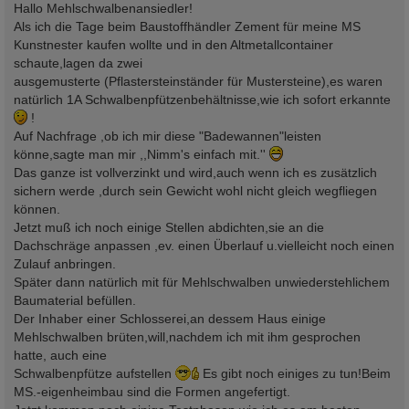
i
Hallo Mehlschwalbenansiedler!
t
Als ich die Tage beim Baustoffhändler Zement für meine MS
r
a
Kunstnester kaufen wollte und in den Altmetallcontainer
g
schaute,lagen da zwei
ausgemusterte (Pflastersteinständer für Mustersteine),es waren
natürlich 1A Schwalbenpfützenbehältnisse,wie ich sofort erkannte
!
Auf Nachfrage ,ob ich mir diese "Badewannen"leisten
könne,sagte man mir ,,Nimm's einfach mit.''
Das ganze ist vollverzinkt und wird,auch wenn ich es zusätzlich
sichern werde ,durch sein Gewicht wohl nicht gleich wegfliegen
können.
Jetzt muß ich noch einige Stellen abdichten,sie an die
Dachschräge anpassen ,ev. einen Überlauf u.vielleicht noch einen
Zulauf anbringen.
Später dann natürlich mit für Mehlschwalben unwiederstehlichem
Baumaterial befüllen.
Der Inhaber einer Schlosserei,an dessem Haus einige
Mehlschwalben brüten,will,nachdem ich mit ihm gesprochen
hatte, auch eine
Schwalbenpfütze aufstellen
Es gibt noch einiges zu tun!Beim
MS.-eigenheimbau sind die Formen angefertigt.