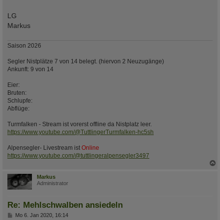
LG
Markus
Saison 2026
Segler Nistplätze 7 von 14 belegt. (hiervon 2 Neuzugänge)
Ankunft: 9 von 14
Eier:
Bruten:
Schlupfe:
Abflüge:
Turmfalken - Stream ist vorerst offline da Nistplatz leer.
https://www.youtube.com/@TuttlingerTurmfalken-hc5sh
Alpensegler- Livestream ist
Online
https://www.youtube.com/@tuttlingeralpensegler3497
c
Markus
Administrator
Re: Mehlschwalben ansiedeln
B
Mo 6. Jan 2020, 16:14