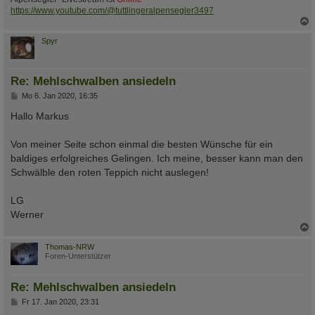
https://www.youtube.com/@tuttlingeralpensegler3497
c
Spyr
Re: Mehlschwalben ansiedeln
B
Mo 6. Jan 2020, 16:35
e
i
Hallo Markus
t
r
a
Von meiner Seite schon einmal die besten Wünsche für ein
g
baldiges erfolgreiches Gelingen. Ich meine, besser kann man den
Schwälble den roten Teppich nicht auslegen!
LG
Werner
c
Thomas-NRW
Foren-Unterstützer
Re: Mehlschwalben ansiedeln
B
Fr 17. Jan 2020, 23:31
e