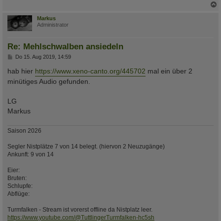
c
Markus
Administrator
Re: Mehlschwalben ansiedeln
B
Do 15. Aug 2019, 14:59
e
i
hab hier
https://www.xeno-canto.org/445702
mal ein über 2
t
minütiges Audio gefunden.
r
a
g
LG
Markus
Saison 2026
Segler Nistplätze 7 von 14 belegt. (hiervon 2 Neuzugänge)
Ankunft: 9 von 14
Eier:
Bruten:
Schlupfe:
Abflüge:
Turmfalken - Stream ist vorerst offline da Nistplatz leer.
https://www.youtube.com/@TuttlingerTurmfalken-hc5sh