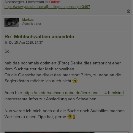
Alpensegler- Livestream ist
Online
https://www.youtube.com/@tuttlingeralpensegler3497
c
Markus
Administrator
Re: Mehlschwalben ansiedeln
B
Do 15. Aug 2019, 14:37
e
i
So,
t
r
a
hab das nochmals optimiert.(Foto) Denke dies entspricht eher
g
dem Suchmuster der Mehlschwalben.
Ob die Glasscheibe direkt darunter stört ? Hm, zu nahe an die
Seglerkästen möchte ich auch nicht
Auch hier
https://niedersachsen.nabu.de/tiere-und ... 4.htmlsind
interessante Infos zur Ansiedlung von Schwalben.
Nun werde ich mich noch auf die Suche nach Audiofiles machen.
Wer hierzu einen Tipp hat, gerne