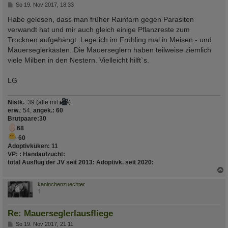
B
So 19. Nov 2017, 18:33
e
i
Habe gelesen, dass man früher Rainfarn gegen Parasiten
t
verwandt hat und mir auch gleich einige Pflanzreste zum
r
a
Trocknen aufgehängt. Lege ich im Frühling mal in Meisen.- und
g
Mauerseglerkästen. Die Mauerseglern haben teilweise ziemlich
viele Milben in den Nestern. Vielleicht hilft`s.
LG
Nistk.
: 39 (alle mit
)
erw.
: 54,
angek.: 60
Brutpaare
:30
68
60
Adoptivküken:
11
VP:
:
Handaufzucht
:
total Ausflug der JV seit 2013
:
Adoptivk. seit 2020
:
c
kaninchenzuechter
†
Re: Mauerseglerlausfliege
B
So 19. Nov 2017, 21:11