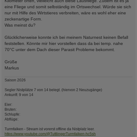
Kilometer orten, vielleicht auch diese Lausfliege. Zudem ist es ja
eine Fliege und somit selbständig im Ortswechsel. Würde sie sich
nur mit Hilfe des Wirtstieres verbreiten, wäre es wohl eher eine
zeckenartige Form.
Was meinst du?
Glücklicherweise konnte ich bei meinem Naturnest keinen Befall
feststellen. Könnte mir hier vorstellen dass da bei temp. nahe
70°C unter dem Dach dieser Parasit Probleme bekommt.
Grüße
Markus
Saison 2026
Segler Nistplätze 7 von 14 belegt. (hiervon 2 Neuzugänge)
Ankunft: 9 von 14
Eier:
Bruten:
Schlupfe:
Abflüge:
Turmfalken - Stream ist vorerst offline da Nistplatz leer.
https://www.youtube.com/@TuttlingerTurmfalken-hc5sh