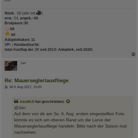
Nistk.
: 39 (alle mit
)
erw.
: 54,
angek.: 60
Brutpaare
:30
68
60
Adoptivküken:
11
VP:
:
Handaufzucht
:
total Ausflug der JV seit 2013
:
Adoptivk. seit 2020
:
c
Jan
Re: Mauerseglerlausfliege
B
Mi 9. Aug 2017, 15:00
e
i
t
traudich
hat geschrieben:
r
a
@Jan
g
Auf dem von dir am So. 6. Aug. ersten eingestellten Foto
könnte es sich am oberen Rand um die Larve der
Mauerseglerlausfliege handeln. Bitte nach der Saison mal
nachsehen.