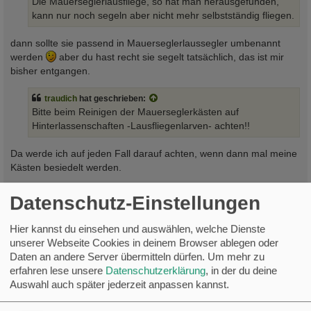
Die Mauerseglerlausfliege, so hat man herausgefunden,
g
kann nur noch segeln aber nicht mehr selbstständig fliegen.
dann sollte sie passend in Mauerseglerlaussegler umbenannt
werden
aber du hast recht sie segelt tatsächlich, das ist mir
bisher entgangen.
traudich
hat geschrieben:
Bitte beim Reinigen der Mauerseglerkästen auf
Hinterlassenschaften -Lausfliegenlarven- achten!!
Da werde ich auf jeden Fall darauf achten, wenn dann mal meine
Kästen besiedelt werden.
Grüße
Datenschutz-Einstellungen
Markus
Hier kannst du einsehen und auswählen, welche Dienste
Saison 2026
unserer Webseite Cookies in deinem Browser ablegen oder
Daten an andere Server übermitteln dürfen.
Um mehr zu
Segler Nistplätze 7 von 14 belegt. (hiervon 2 Neuzugänge)
erfahren lese unsere
Datenschutzerklärung
, in der du deine
Ankunft: 9 von 14
Auswahl auch später jederzeit anpassen kannst.
Eier:
Bruten: