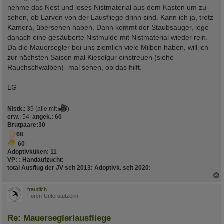
nehme das Nest und loses Nistmaterial aus dem Kasten um zu
sehen, ob Larven von der Lausfliege drinn sind. Kann ich ja, trotz
Kamera, übersehen haben. Dann kommt der Staubsauger, lege
danach eine gesäuberte Nistmulde mit Nistmaterial wieder rein.
Da die Mauersegler bei uns ziemlich viele Milben haben, will ich
zur nächsten Saison mal Kieselgur einstreuen (siehe
Rauchschwalben)- mal sehen, ob das hilft.
LG
Nistk.
: 39 (alle mit
)
erw.
: 54,
angek.: 60
Brutpaare
:30
68
60
Adoptivküken:
11
VP:
:
Handaufzucht
:
total Ausflug der JV seit 2013
:
Adoptivk. seit 2020
:
c
traudich
Foren-Unterstützerin
Re: Mauerseglerlausfliege