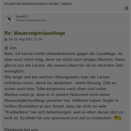
Anzahl der Mehlschwalben-Nester: sieben
c
traudich
Foren-Unterstützerin
Re: Mauerseglerlausfliege
B
Do 10. Aug 2017, 21:33
e
i
@ Jan.
t
Nein, ich kenne nichts Unbedenkliches gegen die Lausfliege. Ist
r
a
aber auch nicht nötig, denn sie stirbt nach einigen Wochen. Dann
g
gibt es nur die Larven, die neues Leben für sie im nächsten Jahr
ermöglicht.
Wie lange und bei welchen Minusgraden man die Larven
einfrieren muss, damit sie absterben - keine Ahnung. Gibt es
sicher auch eine Tolleranzgrenze nach oben und unten.
Markus meint ja, dass er in seinem Naturnest noch keine
Mauerseglerlausfliege gesehen hat. Vielleicht haben Segler in
heißen Brutstätten ja den Vorteil, dass sie nicht so viele
"Krabbeltiere" bei sich beherbengen, weil es eben denen dort zu
heiß ist. Es bleibt für uns spannend und viel zu entdecken.
Reinigung bei uns: