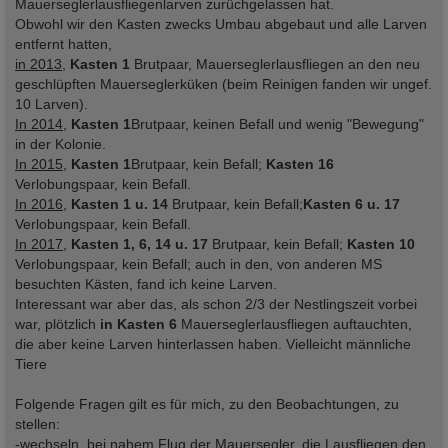
Mauerseglerlausfliegenlarven zurüchgelassen hat.
Obwohl wir den Kasten zwecks Umbau abgebaut und alle Larven
entfernt hatten,
in 2013
,
Kasten 1
Brutpaar, Mauerseglerlausfliegen an den neu
geschlüpften Mauerseglerküken (beim Reinigen fanden wir ungef.
10 Larven).
In 2014
,
Kasten 1
Brutpaar, keinen Befall und wenig "Bewegung"
in der Kolonie.
In 2015
,
Kasten 1
Brutpaar, kein Befall;
Kasten 16
Verlobungspaar, kein Befall.
In 2016
,
Kasten 1 u. 14
Brutpaar, kein Befall;
Kasten 6 u. 17
Verlobungspaar, kein Befall.
In 2017
,
Kasten 1, 6, 14 u. 17
Brutpaar, kein Befall;
Kasten 10
Verlobungspaar, kein Befall; auch in den, von anderen MS
besuchten Kästen, fand ich keine Larven.
Interessant war aber das, als schon 2/3 der Nestlingszeit vorbei
war, plötzlich
in Kasten 6
Mauerseglerlausfliegen auftauchten,
die aber keine Larven hinterlassen haben. Vielleicht männliche
Tiere
Folgende Fragen gilt es für mich, zu den Beobachtungen, zu
stellen:
-wechseln, bei nahem Flug der Mauersegler, die Lausfliegen den