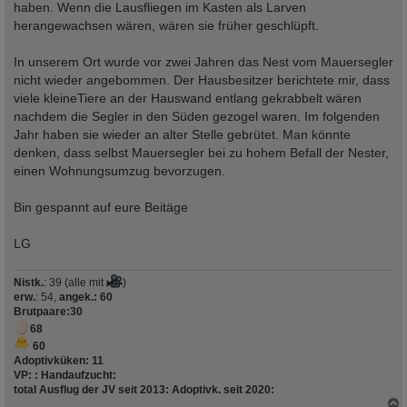
haben. Wenn die Lausfliegen im Kasten als Larven
herangewachsen wären, wären sie früher geschlüpft.
In unserem Ort wurde vor zwei Jahren das Nest vom Mauersegler
nicht wieder angebommen. Der Hausbesitzer berichtete mir, dass
viele kleineTiere an der Hauswand entlang gekrabbelt wären
nachdem die Segler in den Süden gezogel waren. Im folgenden
Jahr haben sie wieder an alter Stelle gebrütet. Man könnte
denken, dass selbst Mauersegler bei zu hohem Befall der Nester,
einen Wohnungsumzug bevorzugen.
Bin gespannt auf eure Beitäge
LG
Nistk.
: 39 (alle mit
)
erw.
: 54,
angek.: 60
Brutpaare
:30
68
60
Adoptivküken:
11
VP:
:
Handaufzucht
:
total Ausflug der JV seit 2013
:
Adoptivk. seit 2020
: