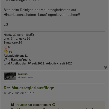
Bitte beim Reinigen der Mauerseglerkästen auf
Hinterlassenschaften -Lausfliegenlarven- achten!!
LG
Nistk.
: 39 (alle mit
)
erw.
: 54,
angek.: 60
Brutpaare
:30
68
60
Adoptivküken:
11
VP:
:
Handaufzucht
:
total Ausflug der JV seit 2013
:
Adoptivk. seit 2020
:
c
Markus
Administrator
Re: Mauerseglerlausfliege
B
Mo 7. Aug 2017, 12:37
e
i
t
traudich
hat geschrieben:
r
a