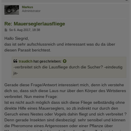
c
Markus
Administrator
Re: Mauerseglerlausfliege
B
So 6. Aug 2017, 18:38
e
i
Hallo Siegrid,
t
das ist sehr aufschlussreich und interessant was du da über
r
a
diesen Parasit berichtest.
g
traudich
hat geschrieben:
-verbreitet sich die Lausfliege durch die Sucher? -eindeutig
ja-
Gerade diese Frage/Antwort interessiert mich, denn ich verstehe
dich so, dass sich diese Laus nur über den Körper des Wirtstieres
verbreitet. Nun meine Frage:
Ist es nicht auch möglich dass sich diese Fliege selbständig ohne
direkte Hilfe eines Mauerseglers, so zb.indirekt nur durch den
Geruch eines Nestes oder Vogels dahin fliegt und sich verbreitet ?
Denn gerade Insekten sind diesbezügl. sehr sensibel und können
die Pheromone eines Artgenossen oder einer Pflanze über