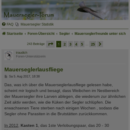
FAQ
Mauersegler Statistik
Startseite
Foren-Übersicht
Segler
Mauerseglerfreunde unter sich
seite
1 von 25
1
2
3
4
5
25
nächste
243 Beiträge
…
traudich
Foren-Unterstützerin
Mauerseglerlausfliege
B
Sa 5. Aug 2017, 18:38
e
i
Das, was ich über die Mauerseglerlausfliege gelesen habe,
t
scheint mir logisch und besagt, dass Weibchen im Nestbereich
r
a
der Mauersegler ihre Larven ablegen, die wiederum zur ähnlichen
g
Zeit aktiv werden, wie die Küken der Segler schlüpfen. Die
erwachsenen Tiere sterben nach einigen Wochen , sodass die
Segler ohne Parasiten in die Brutstätten zurückkommen.
In 2012
,
Kasten 1
, das 1ste Verlobungspaar, das 20 - 30