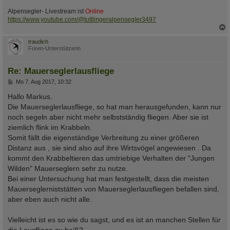
Alpensegler- Livestream ist
Online
https://www.youtube.com/@tuttlingeralpensegler3497
c
traudich
Foren-Unterstützerin
Re: Mauerseglerlausfliege
B
Mo 7. Aug 2017, 10:32
e
i
Hallo Markus.
t
Die Mauerseglerlausfliege, so hat man herausgefunden, kann nur
r
a
noch segeln aber nicht mehr selbstständig fliegen. Aber sie ist
g
ziemlich flink im Krabbeln.
Somit fällt die eigenständige Verbreitung zu einer größeren
Distanz aus , sie sind also auf ihre Wirtsvögel angewiesen . Da
kommt den Krabbeltieren das umtriebige Verhalten der "Jungen
Wilden" Mauerseglern sehr zu nutze.
Bei einer Untersuchung hat man festgestellt, dass die meisten
Mauerseglerniststätten von Mauerseglerlausfliegen befallen sind,
aber eben auch nicht alle.
Vielleicht ist es so wie du sagst, und es ist an manchen Stellen für
die Lausfliege zu heiß?