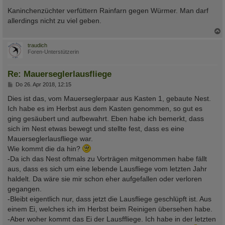
e
i
Kaninchenzüchter verfüttern Rainfarn gegen Würmer. Man darf
t
allerdings nicht zu viel geben.
r
a
g
c
traudich
Foren-Unterstützerin
Re: Mauerseglerlausfliege
B
Do 26. Apr 2018, 12:15
e
i
Dies ist das, vom Mauerseglerpaar aus Kasten 1, gebaute Nest.
t
Ich habe es im Herbst aus dem Kasten genommen, so gut es
r
a
ging gesäubert und aufbewahrt. Eben habe ich bemerkt, dass
g
sich im Nest etwas bewegt und stellte fest, dass es eine
Mauerseglerlausfliege war.
Wie kommt die da hin?
-Da ich das Nest oftmals zu Vorträgen mitgenommen habe fällt
aus, dass es sich um eine lebende Lausfliege vom letzten Jahr
haldelt. Da wäre sie mir schon eher aufgefallen oder verloren
gegangen.
-Bleibt eigentlich nur, dass jetzt die Lausfliege geschlüpft ist. Aus
einem Ei, welches ich im Herbst beim Reinigen übersehen habe.
-Aber woher kommt das Ei der Lausffliege. Ich habe in der letzten