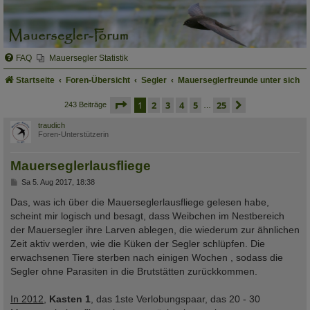
FAQ
Mauersegler Statistik
Startseite
Foren-Übersicht
Segler
Mauerseglerfreunde unter sich
seite
1 von 25
1
2
3
4
5
25
nächste
243 Beiträge
…
traudich
Foren-Unterstützerin
Mauerseglerlausfliege
B
Sa 5. Aug 2017, 18:38
e
i
Das, was ich über die Mauerseglerlausfliege gelesen habe,
t
scheint mir logisch und besagt, dass Weibchen im Nestbereich
r
a
der Mauersegler ihre Larven ablegen, die wiederum zur ähnlichen
g
Zeit aktiv werden, wie die Küken der Segler schlüpfen. Die
erwachsenen Tiere sterben nach einigen Wochen , sodass die
Segler ohne Parasiten in die Brutstätten zurückkommen.
In 2012
,
Kasten 1
, das 1ste Verlobungspaar, das 20 - 30