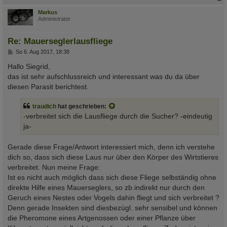
c
Markus
Administrator
Re: Mauerseglerlausfliege
B
So 6. Aug 2017, 18:38
e
i
Hallo Siegrid,
t
das ist sehr aufschlussreich und interessant was du da über
r
a
diesen Parasit berichtest.
g
traudich
hat geschrieben:
-verbreitet sich die Lausfliege durch die Sucher? -eindeutig
ja-
Gerade diese Frage/Antwort interessiert mich, denn ich verstehe
dich so, dass sich diese Laus nur über den Körper des Wirtstieres
verbreitet. Nun meine Frage:
Ist es nicht auch möglich dass sich diese Fliege selbständig ohne
direkte Hilfe eines Mauerseglers, so zb.indirekt nur durch den
Geruch eines Nestes oder Vogels dahin fliegt und sich verbreitet ?
Denn gerade Insekten sind diesbezügl. sehr sensibel und können
die Pheromone eines Artgenossen oder einer Pflanze über