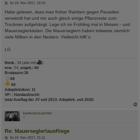
B
So 19. Nov 2017, 18:33
e
i
Habe gelesen, dass man früher Rainfarn gegen Parasiten
t
verwandt hat und mir auch gleich einige Pflanzreste zum
r
a
Trocknen aufgehängt. Lege ich im Frühling mal in Meisen.- und
g
Mauerseglerkästen. Die Mauerseglern haben teilweise ziemlich
viele Milben in den Nestern. Vielleicht hilft`s.
LG
Nistk.
: 39 (alle mit
)
erw.
: 54,
angek.: 60
Brutpaare
:30
68
60
Adoptivküken:
11
VP:
:
Handaufzucht
:
total Ausflug der JV seit 2013
:
Adoptivk. seit 2020
:
c
kaninchenzuechter
†
Re: Mauerseglerlausfliege
B
So 19. Nov 2017, 21:11