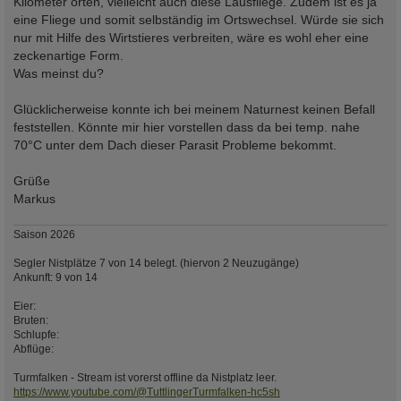
Kilometer orten, vielleicht auch diese Lausfliege. Zudem ist es ja
eine Fliege und somit selbständig im Ortswechsel. Würde sie sich
nur mit Hilfe des Wirtstieres verbreiten, wäre es wohl eher eine
zeckenartige Form.
Was meinst du?
Glücklicherweise konnte ich bei meinem Naturnest keinen Befall
feststellen. Könnte mir hier vorstellen dass da bei temp. nahe
70°C unter dem Dach dieser Parasit Probleme bekommt.
Grüße
Markus
Saison 2026
Segler Nistplätze 7 von 14 belegt. (hiervon 2 Neuzugänge)
Ankunft: 9 von 14
Eier:
Bruten:
Schlupfe:
Abflüge:
Turmfalken - Stream ist vorerst offline da Nistplatz leer.
https://www.youtube.com/@TuttlingerTurmfalken-hc5sh