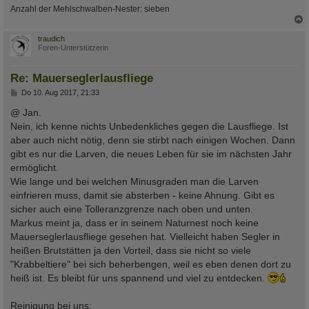
Anzahl der Mehlschwalben-Nester: sieben
c
traudich
Foren-Unterstützerin
Re: Mauerseglerlausfliege
B
Do 10. Aug 2017, 21:33
e
i
@ Jan.
t
Nein, ich kenne nichts Unbedenkliches gegen die Lausfliege. Ist
r
a
aber auch nicht nötig, denn sie stirbt nach einigen Wochen. Dann
g
gibt es nur die Larven, die neues Leben für sie im nächsten Jahr
ermöglicht.
Wie lange und bei welchen Minusgraden man die Larven
einfrieren muss, damit sie absterben - keine Ahnung. Gibt es
sicher auch eine Tolleranzgrenze nach oben und unten.
Markus meint ja, dass er in seinem Naturnest noch keine
Mauerseglerlausfliege gesehen hat. Vielleicht haben Segler in
heißen Brutstätten ja den Vorteil, dass sie nicht so viele
"Krabbeltiere" bei sich beherbengen, weil es eben denen dort zu
heiß ist. Es bleibt für uns spannend und viel zu entdecken.
Reinigung bei uns: