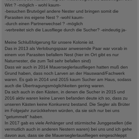
Wirt ? -möglich - wohl kaum-
-besuchen Brutvögel andere Nester und bringen somit die
Parasiten ins eigene Nest ? -wohl kaum-
-durch einen Partnerwechsel ? -möglich
-verbreitet sich die Lausfliege durch die Sucher? -eindeutig ja-
Meine Schlußfolgerung für unsere Kolonie ist.
Das in 2013 als Verlobungspaar anwesende Paar war vorab in
einem von Parasiten befallem Nest (hier im Ort gibt es nur
Naturnester, die zum Teil sehr befallen sind)
Dass wir auch in 2014 Mauerseglerlausfliegen hatten muß den
Grund haben, dass noch Larven an der Hauswand/Fachwerk
waren. Es gab in 2014 und 2015 kaum Sucher am Haus, sodass
auch die Übertragungsmöglichkeiten gering waren.
Da sich auch in den Kästen, in denen die Sucher in 2015 und
2016 aktiv waren keine Larven befanden deute ich so, dass zu
unseren Kästen keine Konkurenz bestand. Die Segler als Brüter
im Folgejahr zurückkehren würden, da sie sich nur bei uns
"getummelt" haben.
In 2017 gab es viele Anhänger und stürmische Junggesellen (die
vermutlich auch in anderen Nestern waren) bei uns und ich gehe
davon aus, dass sie die Mauerseglerlausfliegen eingeschleppt