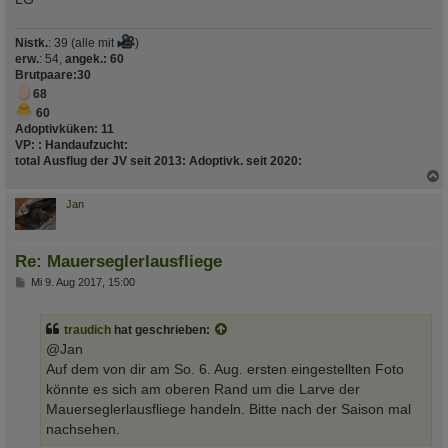
Nistk.
: 39 (alle mit
)
erw.
: 54,
angek.: 60
Brutpaare
:30
68
60
Adoptivküken:
11
VP:
:
Handaufzucht
:
total Ausflug der JV seit 2013
:
Adoptivk. seit 2020
:
c
Jan
Re: Mauerseglerlausfliege
B
Mi 9. Aug 2017, 15:00
e
i
t
traudich
hat geschrieben:
r
a
@Jan
g
Auf dem von dir am So. 6. Aug. ersten eingestellten Foto
könnte es sich am oberen Rand um die Larve der
Mauerseglerlausfliege handeln. Bitte nach der Saison mal
nachsehen.