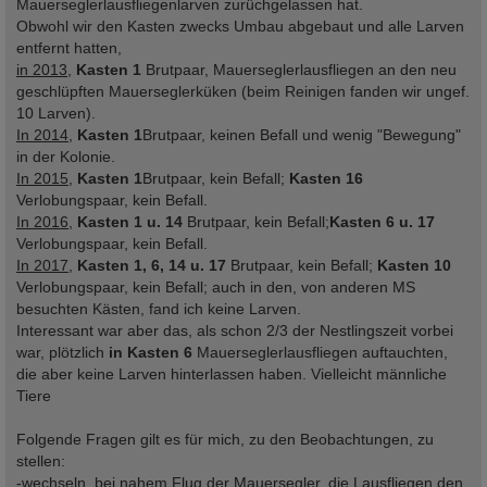
Mauerseglerlausfliegenlarven zurüchgelassen hat.
Obwohl wir den Kasten zwecks Umbau abgebaut und alle Larven
entfernt hatten,
in 2013
,
Kasten 1
Brutpaar, Mauerseglerlausfliegen an den neu
geschlüpften Mauerseglerküken (beim Reinigen fanden wir ungef.
10 Larven).
In 2014
,
Kasten 1
Brutpaar, keinen Befall und wenig "Bewegung"
in der Kolonie.
In 2015
,
Kasten 1
Brutpaar, kein Befall;
Kasten 16
Verlobungspaar, kein Befall.
In 2016
,
Kasten 1 u. 14
Brutpaar, kein Befall;
Kasten 6 u. 17
Verlobungspaar, kein Befall.
In 2017
,
Kasten 1, 6, 14 u. 17
Brutpaar, kein Befall;
Kasten 10
Verlobungspaar, kein Befall; auch in den, von anderen MS
besuchten Kästen, fand ich keine Larven.
Interessant war aber das, als schon 2/3 der Nestlingszeit vorbei
war, plötzlich
in Kasten 6
Mauerseglerlausfliegen auftauchten,
die aber keine Larven hinterlassen haben. Vielleicht männliche
Tiere
Folgende Fragen gilt es für mich, zu den Beobachtungen, zu
stellen:
-wechseln, bei nahem Flug der Mauersegler, die Lausfliegen den