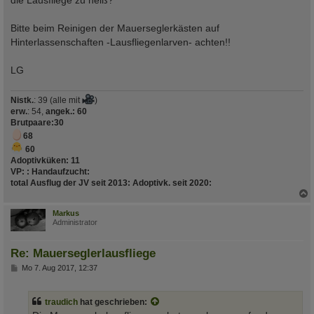
Bitte beim Reinigen der Mauerseglerkästen auf
Hinterlassenschaften -Lausfliegenlarven- achten!!
LG
Nistk.
: 39 (alle mit
)
erw.
: 54,
angek.: 60
Brutpaare
:30
68
60
Adoptivküken:
11
VP:
:
Handaufzucht
:
total Ausflug der JV seit 2013
:
Adoptivk. seit 2020
:
c
Markus
Administrator
Re: Mauerseglerlausfliege
B
Mo 7. Aug 2017, 12:37
e
i
t
traudich
hat geschrieben:
r
a