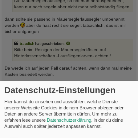
Die Mauerseglerlausfliege, so hat man herausgefunden,
g
kann nur noch segeln aber nicht mehr selbstständig fliegen.
dann sollte sie passend in Mauerseglerlaussegler umbenannt
werden
aber du hast recht sie segelt tatsächlich, das ist mir
bisher entgangen.
traudich
hat geschrieben:
Bitte beim Reinigen der Mauerseglerkästen auf
Hinterlassenschaften -Lausfliegenlarven- achten!!
Da werde ich auf jeden Fall darauf achten, wenn dann mal meine
Kästen besiedelt werden.
Grüße
Datenschutz-Einstellungen
Markus
Hier kannst du einsehen und auswählen, welche Dienste
Saison 2026
unserer Webseite Cookies in deinem Browser ablegen oder
Daten an andere Server übermitteln dürfen.
Um mehr zu
Segler Nistplätze 7 von 14 belegt. (hiervon 2 Neuzugänge)
erfahren lese unsere
Datenschutzerklärung
, in der du deine
Ankunft: 9 von 14
Auswahl auch später jederzeit anpassen kannst.
Eier:
Bruten: