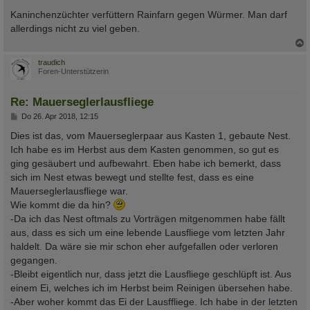
e
i
Kaninchenzüchter verfüttern Rainfarn gegen Würmer. Man darf
t
allerdings nicht zu viel geben.
r
a
g
c
traudich
Foren-Unterstützerin
Re: Mauerseglerlausfliege
B
Do 26. Apr 2018, 12:15
e
i
Dies ist das, vom Mauerseglerpaar aus Kasten 1, gebaute Nest.
t
Ich habe es im Herbst aus dem Kasten genommen, so gut es
r
a
ging gesäubert und aufbewahrt. Eben habe ich bemerkt, dass
g
sich im Nest etwas bewegt und stellte fest, dass es eine
Mauerseglerlausfliege war.
Wie kommt die da hin?
-Da ich das Nest oftmals zu Vorträgen mitgenommen habe fällt
aus, dass es sich um eine lebende Lausfliege vom letzten Jahr
haldelt. Da wäre sie mir schon eher aufgefallen oder verloren
gegangen.
-Bleibt eigentlich nur, dass jetzt die Lausfliege geschlüpft ist. Aus
einem Ei, welches ich im Herbst beim Reinigen übersehen habe.
-Aber woher kommt das Ei der Lausffliege. Ich habe in der letzten