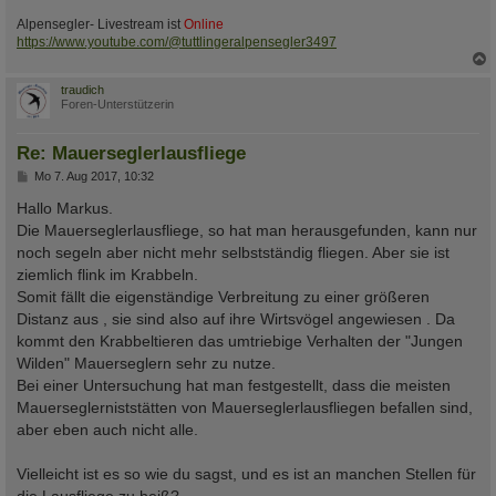
Alpensegler- Livestream ist
Online
https://www.youtube.com/@tuttlingeralpensegler3497
c
traudich
Foren-Unterstützerin
Re: Mauerseglerlausfliege
B
Mo 7. Aug 2017, 10:32
e
i
Hallo Markus.
t
Die Mauerseglerlausfliege, so hat man herausgefunden, kann nur
r
a
noch segeln aber nicht mehr selbstständig fliegen. Aber sie ist
g
ziemlich flink im Krabbeln.
Somit fällt die eigenständige Verbreitung zu einer größeren
Distanz aus , sie sind also auf ihre Wirtsvögel angewiesen . Da
kommt den Krabbeltieren das umtriebige Verhalten der "Jungen
Wilden" Mauerseglern sehr zu nutze.
Bei einer Untersuchung hat man festgestellt, dass die meisten
Mauerseglerniststätten von Mauerseglerlausfliegen befallen sind,
aber eben auch nicht alle.
Vielleicht ist es so wie du sagst, und es ist an manchen Stellen für
die Lausfliege zu heiß?