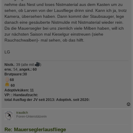
nehme das Nest und loses Nistmaterial aus dem Kasten um zu
sehen, ob Larven von der Lausfliege drinn sind. Kann ich ja, trotz
Kamera, übersehen haben. Dann kommt der Staubsauger, lege
danach eine gesäuberte Nistmulde mit Nistmaterial wieder rein.
Da die Mauersegler bei uns ziemlich viele Milben haben, will ich
zur nächsten Saison mal Kieselgur einstreuen (siehe
Rauchschwalben)- mal sehen, ob das hilft.
LG
Nistk.
: 39 (alle mit
)
erw.
: 54,
angek.: 60
Brutpaare
:30
68
60
Adoptivküken:
11
VP:
:
Handaufzucht
:
total Ausflug der JV seit 2013
:
Adoptivk. seit 2020
:
c
traudich
Foren-Unterstützerin
Re: Mauerseglerlausfliege