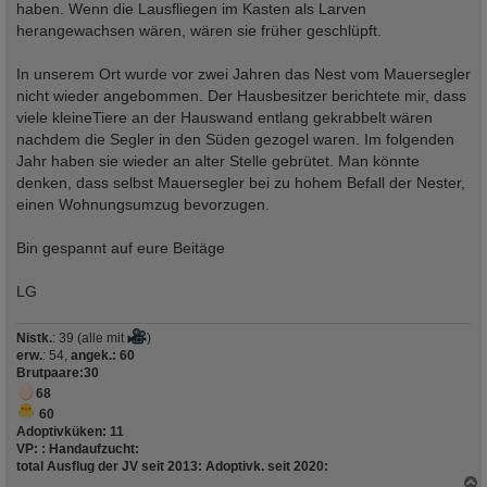
haben. Wenn die Lausfliegen im Kasten als Larven
herangewachsen wären, wären sie früher geschlüpft.
In unserem Ort wurde vor zwei Jahren das Nest vom Mauersegler
nicht wieder angebommen. Der Hausbesitzer berichtete mir, dass
viele kleineTiere an der Hauswand entlang gekrabbelt wären
nachdem die Segler in den Süden gezogel waren. Im folgenden
Jahr haben sie wieder an alter Stelle gebrütet. Man könnte
denken, dass selbst Mauersegler bei zu hohem Befall der Nester,
einen Wohnungsumzug bevorzugen.
Bin gespannt auf eure Beitäge
LG
Nistk.
: 39 (alle mit
)
erw.
: 54,
angek.: 60
Brutpaare
:30
68
60
Adoptivküken:
11
VP:
:
Handaufzucht
:
total Ausflug der JV seit 2013
:
Adoptivk. seit 2020
: