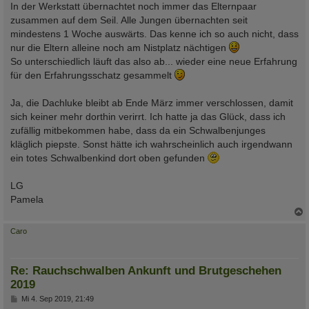
In der Werkstatt übernachtet noch immer das Elternpaar
zusammen auf dem Seil. Alle Jungen übernachten seit
mindestens 1 Woche auswärts. Das kenne ich so auch nicht, dass
nur die Eltern alleine noch am Nistplatz nächtigen
So unterschiedlich läuft das also ab... wieder eine neue Erfahrung
für den Erfahrungsschatz gesammelt
Ja, die Dachluke bleibt ab Ende März immer verschlossen, damit
sich keiner mehr dorthin verirrt. Ich hatte ja das Glück, dass ich
zufällig mitbekommen habe, dass da ein Schwalbenjunges
kläglich piepste. Sonst hätte ich wahrscheinlich auch irgendwann
ein totes Schwalbenkind dort oben gefunden
LG
Pamela
c
Caro
Re: Rauchschwalben Ankunft und Brutgeschehen
2019
B
Mi 4. Sep 2019, 21:49
e