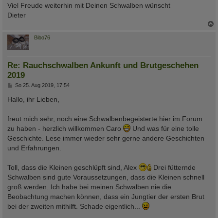
Viel Freude weiterhin mit Deinen Schwalben wünscht
Dieter
c
Bibo76
Re: Rauchschwalben Ankunft und Brutgeschehen
2019
B
So 25. Aug 2019, 17:54
e
i
Hallo, ihr Lieben,
t
r
a
freut mich sehr, noch eine Schwalbenbegeisterte hier im Forum
g
zu haben - herzlich willkommen Caro
Und was für eine tolle
Geschichte. Lese immer wieder sehr gerne andere Geschichten
und Erfahrungen.
Toll, dass die Kleinen geschlüpft sind, Alex
Drei fütternde
Schwalben sind gute Voraussetzungen, dass die Kleinen schnell
groß werden. Ich habe bei meinen Schwalben nie die
Beobachtung machen können, dass ein Jungtier der ersten Brut
bei der zweiten mithilft. Schade eigentlich...