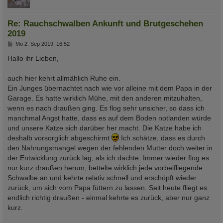
Re: Rauchschwalben Ankunft und Brutgeschehen
2019
B
Mo 2. Sep 2019, 16:52
e
i
Hallo ihr Lieben,
t
r
a
auch hier kehrt allmählich Ruhe ein.
g
Ein Junges übernachtet nach wie vor alleine mit dem Papa in der
Garage. Es hatte wirklich Mühe, mit den anderen mitzuhalten,
wenn es nach draußen ging. Es flog sehr unsicher, so dass ich
manchmal Angst hatte, dass es auf dem Boden notlanden würde
und unsere Katze sich darüber her macht. Die Katze habe ich
deshalb vorsorglich abgeschirmt
Ich schätze, dass es durch
den Nahrungsmangel wegen der fehlenden Mutter doch weiter in
der Entwicklung zurück lag, als ich dachte. Immer wieder flog es
nur kurz draußen herum, bettelte wirklich jede vorbeifliegende
Schwalbe an und kehrte relativ schnell und erschöpft wieder
zurück, um sich vom Papa füttern zu lassen. Seit heute fliegt es
endlich richtig draußen - einmal kehrte es zurück, aber nur ganz
kurz.