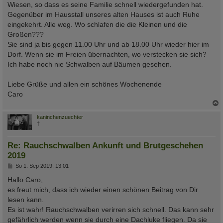
Wiesen, so dass es seine Familie schnell wiedergefunden hat.
Gegenüber im Hausstall unseres alten Hauses ist auch Ruhe
eingekehrt. Alle weg. Wo schlafen die die Kleinen und die
Großen???
Sie sind ja bis gegen 11.00 Uhr und ab 18.00 Uhr wieder hier im
Dorf. Wenn sie im Freien übernachten, wo verstecken sie sich?
Ich habe noch nie Schwalben auf Bäumen gesehen.
Liebe Grüße und allen ein schönes Wochenende
Caro
c
kaninchenzuechter
†
Re: Rauchschwalben Ankunft und Brutgeschehen
2019
B
So 1. Sep 2019, 13:01
e
i
Hallo Caro,
t
es freut mich, dass ich wieder einen schönen Beitrag von Dir
r
a
lesen kann.
g
Es ist wahr! Rauchschwalben verirren sich schnell. Das kann sehr
gefährlich werden wenn sie durch eine Dachluke fliegen. Da sie