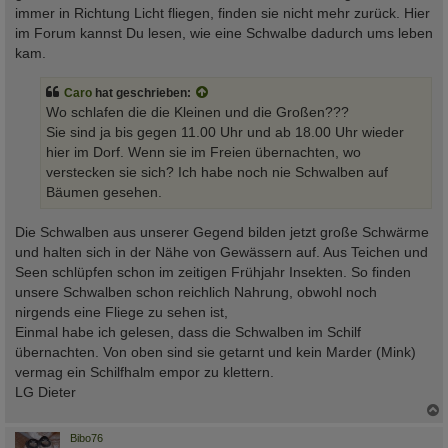
immer in Richtung Licht fliegen, finden sie nicht mehr zurück. Hier
im Forum kannst Du lesen, wie eine Schwalbe dadurch ums leben
kam.
Caro
hat geschrieben:
Wo schlafen die die Kleinen und die Großen???
Sie sind ja bis gegen 11.00 Uhr und ab 18.00 Uhr wieder
hier im Dorf. Wenn sie im Freien übernachten, wo
verstecken sie sich? Ich habe noch nie Schwalben auf
Bäumen gesehen.
Die Schwalben aus unserer Gegend bilden jetzt große Schwärme
und halten sich in der Nähe von Gewässern auf. Aus Teichen und
Seen schlüpfen schon im zeitigen Frühjahr Insekten. So finden
unsere Schwalben schon reichlich Nahrung, obwohl noch
nirgends eine Fliege zu sehen ist,
Einmal habe ich gelesen, dass die Schwalben im Schilf
übernachten. Von oben sind sie getarnt und kein Marder (Mink)
vermag ein Schilfhalm empor zu klettern.
LG Dieter
c
Bibo76