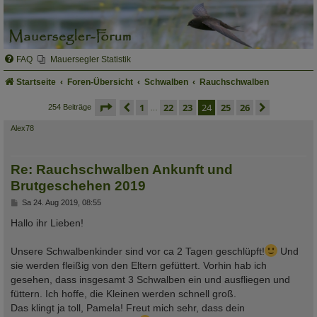
FAQ
Mauersegler Statistik
Startseite
Foren-Übersicht
Schwalben
Rauchschwalben
seite
24 von 26
vorherige
1
22
23
24
25
26
nächste
254 Beiträge
…
Alex78
Re: Rauchschwalben Ankunft und
Brutgeschehen 2019
B
Sa 24. Aug 2019, 08:55
e
i
Hallo ihr Lieben!
t
r
a
Unsere Schwalbenkinder sind vor ca 2 Tagen geschlüpft!
Und
g
sie werden fleißig von den Eltern gefüttert. Vorhin hab ich
gesehen, dass insgesamt 3 Schwalben ein und ausfliegen und
füttern. Ich hoffe, die Kleinen werden schnell groß.
Das klingt ja toll, Pamela! Freut mich sehr, dass dein