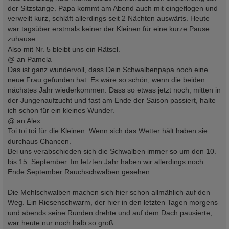
der Sitzstange. Papa kommt am Abend auch mit eingeflogen und
verweilt kurz, schläft allerdings seit 2 Nächten auswärts. Heute
war tagsüber erstmals keiner der Kleinen für eine kurze Pause
zuhause.
Also mit Nr. 5 bleibt uns ein Rätsel.
@ an Pamela
Das ist ganz wundervoll, dass Dein Schwalbenpapa noch eine
neue Frau gefunden hat. Es wäre so schön, wenn die beiden
nächstes Jahr wiederkommen. Dass so etwas jetzt noch, mitten in
der Jungenaufzucht und fast am Ende der Saison passiert, halte
ich schon für ein kleines Wunder.
@ an Alex
Toi toi toi für die Kleinen. Wenn sich das Wetter hält haben sie
durchaus Chancen.
Bei uns verabschieden sich die Schwalben immer so um den 10.
bis 15. September. Im letzten Jahr haben wir allerdings noch
Ende September Rauchschwalben gesehen.
Die Mehlschwalben machen sich hier schon allmählich auf den
Weg. Ein Riesenschwarm, der hier in den letzten Tagen morgens
und abends seine Runden drehte und auf dem Dach pausierte,
war heute nur noch halb so groß.