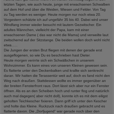
letzten Tagen, wie auch heute, junge mit erwachsenen Schwalben
auf dem Hof und über die Weiden, Wiesen und Felder. Von Tag
zu Tag werden es weniger. Heute morgen nur noch etwa 20.
Vorgestern schätzte ich auf ungefähr 35 bis 40. Dabei wird unser
Windfang immer wieder besucht mit lautem Gezwitscher. Ein
adultes Männchen, vielleicht der Papa, kam mit einer
erwachsenen Dame ( das war nicht die Mama) und verweilte laut
zwitschernd auf der Sitzstange. Die beiden wollen doch wohl nicht
etwa......
Die Jungen der ersten Brut fliegen mit denen der gerade erst
ausgeflogenen, so wie Du es beschrieben hast Dieter.
Heute morgen verirrte sich ein Schwälbchen in unserem
Wohnzimmer. Es kann eines von unseren Kleinen gewesen sein.
Es flatterte unter den Deckenbalken und krallte sich senkrecht
daran. Wir hatten die Terassentür weit auf, doch es fand nicht den
Weg nach draußen. Stattdessen wollte es immer gegenüber an
der breiten Fensterfront raus. Dort lässt sich aber nur ein Fenster
öffnen. Als es an den Scheiben hoch und runter flog und natürlich
auch mal dagegen( aber nicht doll), konnte ich es mit dem eiligst
geholten Teichkescher fixieren. Dann griff ich unter den Kescher
und holte das Kleine. Ruckzuck nach draußen gebracht und es
flatterte davon. Die „Dorfjugend“ war gerade noch über den