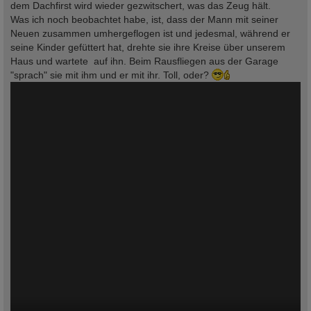
dem Dachfirst wird wieder gezwitschert, was das Zeug hält.
Was ich noch beobachtet habe, ist, dass der Mann mit seiner
Neuen zusammen umhergeflogen ist und jedesmal, während er
seine Kinder gefüttert hat, drehte sie ihre Kreise über unserem
Haus und wartete auf ihn. Beim Rausfliegen aus der Garage
"sprach" sie mit ihm und er mit ihr. Toll, oder?