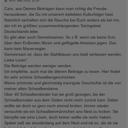
B
So 8. Sep 2019, 11:33
e
i
Caro, aus Deinen Beiträgen kann man richtig die Freude
t
herauslesen, die Du mit unserem beliebten Kulturfolger hast.
r
a
Natürlich verhalten sich die Rauchis bei Euch anders als bei mir,
g
der ich im größten zusammenhängenden Teichgebiet
Deutschlands lebe.
Es gibt aber auch Gemeinsames. So z.B. wenn sie keine 5cm
über dem Erdboden flitzen und geflügelte Ameisen jagen. Das
kann kein Mauersegler.
Gemeinsam ist, dass die Stahlblauen uns bald verlassen werden.
Liebe Leser!
Die Beiträge werden weniger werden.
Ich empfehle, auch mal die älteren Beiträge zu lesen. Hier findet
Ihr sehr schöne Schwalbengeschichten.
Meine schönste und gleichzeitig traurigste Geschichte ist die von
meiner alten Schwalbendame.
Über 40 Schwalbenkinder hat sie groß gezogen, bis der
Schwalbenvater aus dem Süden nicht mehr zurück kam. Dabei
wollte sie doch so gern noch einmal brüten. Immer wieder
versuchte sie ein Schwalbenmännchen ans Nest zu locken. Sie
kämpfte wie eine Löwin, doch keiner wollte sie mehr haben.
Später saß sie stundenlang auf dem Nest und tat so, als ob sie