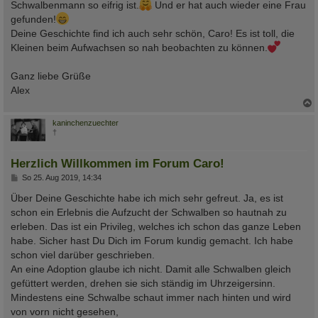
Schwalbenmann so eifrig ist.
Und er hat auch wieder eine Frau
gefunden!
Deine Geschichte find ich auch sehr schön, Caro! Es ist toll, die
Kleinen beim Aufwachsen so nah beobachten zu können.
Ganz liebe Grüße
Alex
c
kaninchenzuechter
†
Herzlich Willkommen im Forum Caro!
B
So 25. Aug 2019, 14:34
e
i
Über Deine Geschichte habe ich mich sehr gefreut. Ja, es ist
t
schon ein Erlebnis die Aufzucht der Schwalben so hautnah zu
r
a
erleben. Das ist ein Privileg, welches ich schon das ganze Leben
g
habe. Sicher hast Du Dich im Forum kundig gemacht. Ich habe
schon viel darüber geschrieben.
An eine Adoption glaube ich nicht. Damit alle Schwalben gleich
gefüttert werden, drehen sie sich ständig im Uhrzeigersinn.
Mindestens eine Schwalbe schaut immer nach hinten und wird
von vorn nicht gesehen,