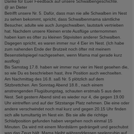
Danke für Euer Feedback auf unsere Schwalbengeschichte.
@ an Dieter
Betrifft unsere Nr. 5. Dafür, dass man nie alle Schwalben im Nest
zu sehen bekommt, spricht, dass Schwalbenmama sämtliche
Besucher, adulte wie auch Jungschwalben, lautstark vertrieben
hat. Nachdem unsere Kleinen erste Ausflüge unternommen
haben kam es öfter zu kleinen Stipvisiten anderer Schwalben.
Dagegen spricht, es waren immer nur 4 Eier im Nest. (Ich habe
zum nahenden Ende der Brutzeit noch öfter mit meinem
Besenstielspiegel nachgesehen, wenn Mama mal gerade kurz
ausflog)
Bis Samstag 17.8. haben wir immer nur vier im Nest gesehen die,
so wie Du es beschrieben hast, ihre Position auch wechselten.
Am Nachmittag des 16.8. saß Nr. 5 plötzlich auf dem
Sitzbrettchen. Am Sonntag Abend 18.8., nach einem
anstrengenden Flugübungstag, schauten erstmals 5 aus dem
Nest. Seit gestern Abend sind es wieder nur 4, die gegen 19.00
Uhr eintreffen und auf der Sitzstange Platz nehmen. Die eine oder
andere verschwindet noch mal kurz und gegen 20.15 Uhr finden
sich alle tumultartig im Nest ein. Bis sie alle die richtige
Schlafposition gefunden haben vergehen noch einmal 15
Minuten. Da wird mit einem Mordslärm gedrängelt und geschubst
was das Zeug hält. Mama bleibt währenddessen seelenruhig auf