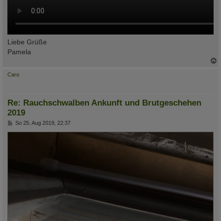
Liebe Grüße
Pamela
c
Caro
Re: Rauchschwalben Ankunft und Brutgeschehen
2019
B
So 25. Aug 2019, 22:37
e
i
t
r
a
g