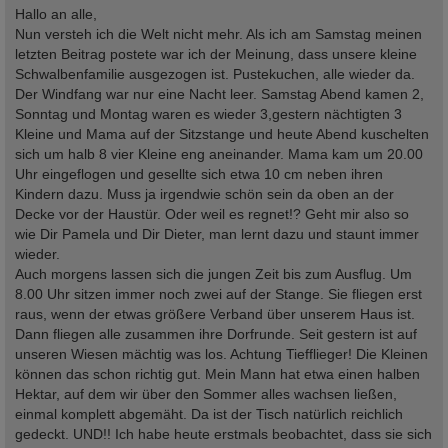
i
Hallo an alle,
t
Nun versteh ich die Welt nicht mehr. Als ich am Samstag meinen
r
a
letzten Beitrag postete war ich der Meinung, dass unsere kleine
g
Schwalbenfamilie ausgezogen ist. Pustekuchen, alle wieder da.
Der Windfang war nur eine Nacht leer. Samstag Abend kamen 2,
Sonntag und Montag waren es wieder 3,gestern nächtigten 3
Kleine und Mama auf der Sitzstange und heute Abend kuschelten
sich um halb 8 vier Kleine eng aneinander. Mama kam um 20.00
Uhr eingeflogen und gesellte sich etwa 10 cm neben ihren
Kindern dazu. Muss ja irgendwie schön sein da oben an der
Decke vor der Haustür. Oder weil es regnet!? Geht mir also so
wie Dir Pamela und Dir Dieter, man lernt dazu und staunt immer
wieder.
Auch morgens lassen sich die jungen Zeit bis zum Ausflug. Um
8.00 Uhr sitzen immer noch zwei auf der Stange. Sie fliegen erst
raus, wenn der etwas größere Verband über unserem Haus ist.
Dann fliegen alle zusammen ihre Dorfrunde. Seit gestern ist auf
unseren Wiesen mächtig was los. Achtung Tiefflieger! Die Kleinen
können das schon richtig gut. Mein Mann hat etwa einen halben
Hektar, auf dem wir über den Sommer alles wachsen ließen,
einmal komplett abgemäht. Da ist der Tisch natürlich reichlich
gedeckt. UND!! Ich habe heute erstmals beobachtet, dass sie sich