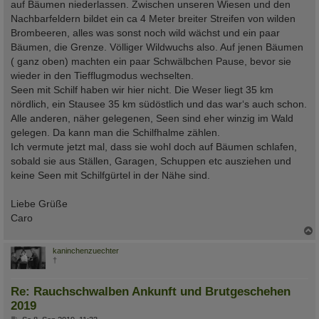
auf Bäumen niederlassen. Zwischen unseren Wiesen und den
Nachbarfeldern bildet ein ca 4 Meter breiter Streifen von wilden
Brombeeren, alles was sonst noch wild wächst und ein paar
Bäumen, die Grenze. Völliger Wildwuchs also. Auf jenen Bäumen
( ganz oben) machten ein paar Schwälbchen Pause, bevor sie
wieder in den Tiefflugmodus wechselten.
Seen mit Schilf haben wir hier nicht. Die Weser liegt 35 km
nördlich, ein Stausee 35 km südöstlich und das war‘s auch schon.
Alle anderen, näher gelegenen, Seen sind eher winzig im Wald
gelegen. Da kann man die Schilfhalme zählen.
Ich vermute jetzt mal, dass sie wohl doch auf Bäumen schlafen,
sobald sie aus Ställen, Garagen, Schuppen etc ausziehen und
keine Seen mit Schilfgürtel in der Nähe sind.
Liebe Grüße
Caro
c
kaninchenzuechter
†
Re: Rauchschwalben Ankunft und Brutgeschehen
2019