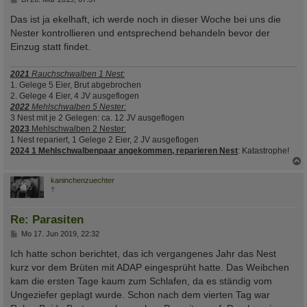
e
i
Das ist ja ekelhaft, ich werde noch in dieser Woche bei uns die
t
Nester kontrollieren und entsprechend behandeln bevor der
r
a
Einzug statt findet.
g
2021
Rauchschwalben 1 Nest:
1. Gelege 5 Eier, Brut abgebrochen
2. Gelege 4 Eier, 4 JV ausgeflogen
2022
Mehlschwalben 5 Nester:
3 Nest mit je 2 Gelegen: ca. 12 JV ausgeflogen
2023
Mehlschwalben 2 Nester:
1 Nest repariert, 1 Gelege 2 Eier, 2 JV ausgeflogen
2024 1 Mehlschwalbenpaar angekommen, reparieren Nest
: Katastrophe!
c
kaninchenzuechter
†
Re: Parasiten
B
Mo 17. Jun 2019, 22:32
e
i
Ich hatte schon berichtet, das ich vergangenes Jahr das Nest
t
kurz vor dem Brüten mit ADAP eingesprüht hatte. Das Weibchen
r
a
kam die ersten Tage kaum zum Schlafen, da es ständig vom
g
Ungeziefer geplagt wurde. Schon nach dem vierten Tag war