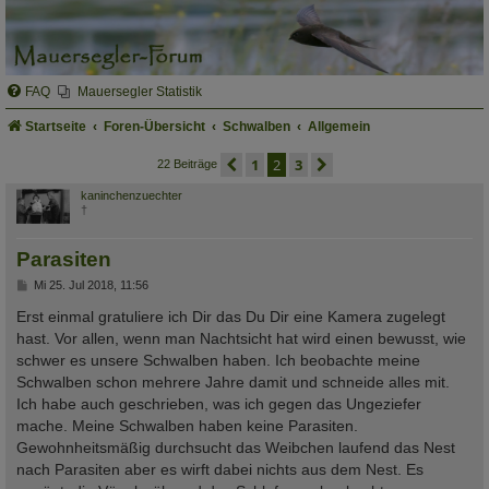
FAQ
Mauersegler Statistik
Startseite
Foren-Übersicht
Schwalben
Allgemein
vorherige
1
2
3
nächste
22 Beiträge
kaninchenzuechter
†
Parasiten
B
Mi 25. Jul 2018, 11:56
e
i
Erst einmal gratuliere ich Dir das Du Dir eine Kamera zugelegt
t
hast. Vor allen, wenn man Nachtsicht hat wird einen bewusst, wie
r
a
schwer es unsere Schwalben haben. Ich beobachte meine
g
Schwalben schon mehrere Jahre damit und schneide alles mit.
Ich habe auch geschrieben, was ich gegen das Ungeziefer
mache. Meine Schwalben haben keine Parasiten.
Gewohnheitsmäßig durchsucht das Weibchen laufend das Nest
nach Parasiten aber es wirft dabei nichts aus dem Nest. Es