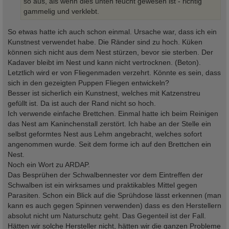
so aus, als wenn dies unten feucht gewesen ist - richtig
gammelig und verklebt.
So etwas hatte ich auch schon einmal. Ursache war, dass ich ein
Kunstnest verwendet habe. Die Ränder sind zu hoch. Küken
können sich nicht aus dem Nest stürzen, bevor sie sterben. Der
Kadaver bleibt im Nest und kann nicht vertrocknen. (Beton).
Letztlich wird er von Fliegenmaden verzehrt. Könnte es sein, dass
sich in den gezeigten Puppen Fliegen entwickeln?
Besser ist sicherlich ein Kunstnest, welches mit Katzenstreu
gefüllt ist. Da ist auch der Rand nicht so hoch.
Ich verwende einfache Brettchen. Einmal hatte ich beim Reinigen
das Nest am Kaninchenstall zerstört. Ich habe an der Stelle ein
selbst geformtes Nest aus Lehm angebracht, welches sofort
angenommen wurde. Seit dem forme ich auf den Brettchen ein
Nest.
Noch ein Wort zu ARDAP.
Das Besprühen der Schwalbennester vor dem Eintreffen der
Schwalben ist ein wirksames und praktikables Mittel gegen
Parasiten. Schon ein Blick auf die Sprühdose lässt erkennen (man
kann es auch gegen Spinnen verwenden) dass es den Herstellern
absolut nicht um Naturschutz geht. Das Gegenteil ist der Fall.
Hätten wir solche Hersteller nicht, hätten wir die ganzen Probleme