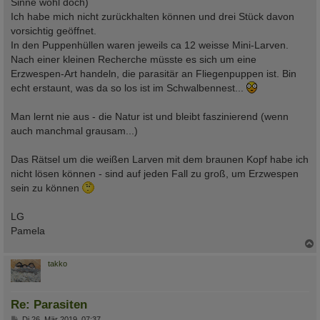
Sinne wohl doch)
Ich habe mich nicht zurückhalten können und drei Stück davon
vorsichtig geöffnet.
In den Puppenhüllen waren jeweils ca 12 weisse Mini-Larven.
Nach einer kleinen Recherche müsste es sich um eine
Erzwespen-Art handeln, die parasitär an Fliegenpuppen ist. Bin
echt erstaunt, was da so los ist im Schwalbennest...
Man lernt nie aus - die Natur ist und bleibt faszinierend (wenn
auch manchmal grausam...)
Das Rätsel um die weißen Larven mit dem braunen Kopf habe ich
nicht lösen können - sind auf jeden Fall zu groß, um Erzwespen
sein zu können
LG
Pamela
c
takko
Re: Parasiten
B
Di 26. Mär 2019, 07:37