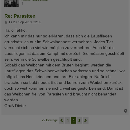
†
Re: Parasiten
B
Fr 20. Sep 2019, 22:02
e
i
Hallo Takko,
t
ich kann mir das nur so erklären, dass sich die Lausfliegen
r
a
grundsätzlich nur im Schwalbennest vermehren. Jedes Tier
g
versucht sich so viel wie möglich zu vermehren. Auch für die
Lausfliegen ist das ein Kampf mit der Zeit. Sie müssen geschlüpft
sein, wenn die Schwalben geschlüpft sind.
Sobald das Weibchen mit dem Brüten beginnt, werden die
Lausfliegen das Schwalbenweibchen verlassen und so schnell wie
möglich ins Nest kriechen und ihre Eier ablegen. Natürlich
brauchen sie bald neues Blut und kehren zum Weibchen zurück,
doch so weit kommen sie nicht, weil sie gestorben sind. Damit ist
das Weibchen frei von Parasiten und braucht nicht behandelt
werden..
Gruß Dieter
c
vorherige
1
2
3
nächste
22 Beiträge