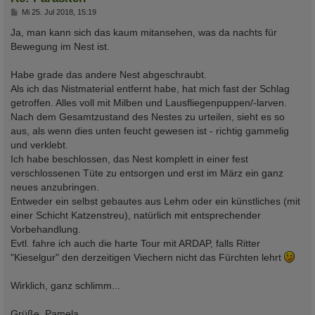
B
Mi 25. Jul 2018, 15:19
e
i
Ja, man kann sich das kaum mitansehen, was da nachts für
t
Bewegung im Nest ist.
r
a
g
Habe grade das andere Nest abgeschraubt.
Als ich das Nistmaterial entfernt habe, hat mich fast der Schlag
getroffen. Alles voll mit Milben und Lausfliegenpuppen/-larven.
Nach dem Gesamtzustand des Nestes zu urteilen, sieht es so
aus, als wenn dies unten feucht gewesen ist - richtig gammelig
und verklebt.
Ich habe beschlossen, das Nest komplett in einer fest
verschlossenen Tüte zu entsorgen und erst im März ein ganz
neues anzubringen.
Entweder ein selbst gebautes aus Lehm oder ein künstliches (mit
einer Schicht Katzenstreu), natürlich mit entsprechender
Vorbehandlung.
Evtl. fahre ich auch die harte Tour mit ARDAP, falls Ritter
"Kieselgur" den derzeitigen Viechern nicht das Fürchten lehrt
Wirklich, ganz schlimm...
Grüße, Pamela