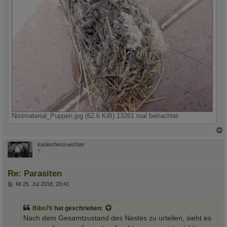
Nistmaterial_Puppen.jpg (62.6 KiB) 13261 mal betrachtet
c
kaninchenzuechter
†
Re: Parasiten
B
Mi 25. Jul 2018, 20:41
e
i
t
Bibo76
hat geschrieben:
r
a
Nach dem Gesamtzustand des Nestes zu urteilen, sieht es
g