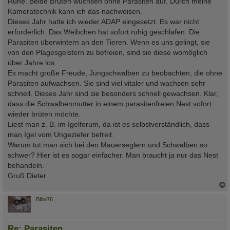
Ruhe. Beide Bruten wuchsen ohne Parasiten auf. Durch meine
Kameratechnik kann ich das nachweisen.
Dieses Jahr hatte ich wieder ADAP eingesetzt. Es war nicht
erforderlich. Das Weibchen hat sofort ruhig geschlafen. Die
Parasiten überwintern an den Tieren. Wenn es uns gelingt, sie
von den Plagesgeistern zu befreien, sind sie diese womöglich
über Jahre los.
Es macht große Freude, Jungschwalben zu beobachten, die ohne
Parasiten aufwachsen. Sie sind viel vitaler und wachsen sehr
schnell. Dieses Jahr sind sie besonders schnell gewachsen. Klar,
dass die Schwalbenmutter in einem parasitenfreien Nest sofort
wieder brüten möchte.
Liest man z. B. im Igelforum, da ist es selbstverständlich, dass
man Igel vom Ungeziefer befreit.
Warum tut man sich bei den Mauerseglern und Schwalben so
schwer? Hier ist es sogar einfacher. Man braucht ja nur das Nest
behandeln.
Gruß Dieter
c
Bibo76
Re: Parasiten