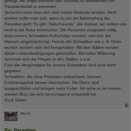
genügt, die Vögel während des Schlafes zu beobachten um
Parasitenbefall zu erkennen.
Sicherlich kann man sich über meine Methode streiten. Nicht
streiten sollte man sich, wenn es um die Bekämpfung der
Parasiten geht. Es gibt „Naturfreunde“, die meinen, wir sollten uns
nicht in die Natur einmischen. Die Personen vergessen völlig,
dass unsere Schwalben Kulturfolger wurden, weil sich der
Mensch eingemischt hat. Feinde der Schwalben wie z. B. Elster
wurden wurden vom Hof ferngehalten. Mit den Ställen wurden
ideale Lebensbedingungen geschaffen. Bei kalter Witterung
sammeln sich die Fliegen in den Ställen. u.s.w.
Fast alle Vergünstigen für unsere Schwalben sind nicht mehr
gegeben.
Schwalben, die ohne Parasiten aufwachsen, können
Futterknappheit besser überstehen. Die Eltern sind
ausgeschlafen und bringen mehr Futter. Ich sehe es an meiner
zweiten Brut, die sich hervorragend entwickelt hat.
Gruß Dieter
c
Bibo76
Re: Parasiten