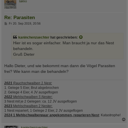
c
takko
Re: Parasiten
B
Fr 20. Sep 2019, 20:56
e
i
t
kaninchenzuechter
hat geschrieben:
r
a
Hier ist es sogar einfacher. Man braucht ja nur das Nest
g
behandeln.
Gruß Dieter
Hallo Dieter, und wie bekommt man dann die Vögel Parasiten
frei? Wie kann man die behandeln?
2021
Rauchschwalben 1 Nest:
1. Gelege 5 Eier, Brut abgebrochen
2. Gelege 4 Eier, 4 JV ausgeflogen
2022
Mehlschwalben 5 Nester:
3 Nest mit je 2 Gelegen: ca. 12 JV ausgeflogen
2023
Mehlschwalben 2 Nester:
1 Nest repariert, 1 Gelege 2 Eier, 2 JV ausgeflogen
2024 1 Mehlschwalbenpaar angekommen, reparieren Nest
: Katastrophe!
c
kaninchenzuechter