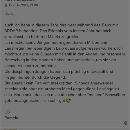
B
Di 2. Jul 2019, 21:06
e
i
Hallo,
t
r
a
auch ich habe in diesem Jahr das Nest während des Baus mit
g
ARDAP behandelt. Das Erlebnis vom letzten Jahr hat mich
veranlasst, zu härteren Mitteln zu greifen.
Ich möchte keine Jungen beerdigen, die von Milben und
Lausfliegen bei lebendigem Leib quasi aufgefressen wurden. Ich
möchte auch keine Jungen mit Panik in den Augen und rasendem
Herzschlag in den Händen halten und umsiedeln, um sie von
diesen Viechern zu befreien.
Die diesjährigen Jungen haben sich prächtig entwickelt und
fliegen munter durch die Gegend.
Bin absolut kein Fan von Insektiziden. Sinnvoll angewendet
scheinen sie aber ein probates Mittel gegen diese Lästlinge zu
sein. Kann sein, dass ich mich täusche, aber "meinen" Schwalben
geht es augenscheinlich sehr gut
LG
Pamela