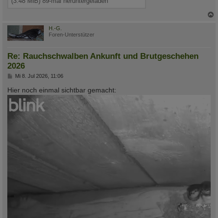
(3.48 MiB) 89-mal heruntergeladen
c
H.-G.
Foren-Unterstützer
Re: Rauchschwalben Ankunft und Brutgeschehen
2026
B
Mi 8. Jul 2026, 11:06
e
i
Hier noch einmal sichtbar gemacht:
t
r
a
g