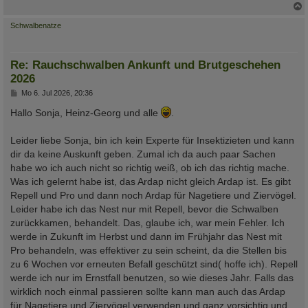
c
Schwalbenatze
Re: Rauchschwalben Ankunft und Brutgeschehen
2026
B
Mo 6. Jul 2026, 20:36
e
i
Hallo Sonja, Heinz-Georg und alle
.
t
r
a
Leider liebe Sonja, bin ich kein Experte für Insektizieten und kann
g
dir da keine Auskunft geben. Zumal ich da auch paar Sachen
habe wo ich auch nicht so richtig weiß, ob ich das richtig mache.
Was ich gelernt habe ist, das Ardap nicht gleich Ardap ist. Es gibt
Repell und Pro und dann noch Ardap für Nagetiere und Ziervögel.
Leider habe ich das Nest nur mit Repell, bevor die Schwalben
zurückkamen, behandelt. Das, glaube ich, war mein Fehler. Ich
werde in Zukunft im Herbst und dann im Frühjahr das Nest mit
Pro behandeln, was effektiver zu sein scheint, da die Stellen bis
zu 6 Wochen vor erneuten Befall geschützt sind( hoffe ich). Repell
werde ich nur im Ernstfall benutzen, so wie dieses Jahr. Falls das
wirklich noch einmal passieren sollte kann man auch das Ardap
für Nagetiere und Ziervögel verwenden und ganz vorsichtig und