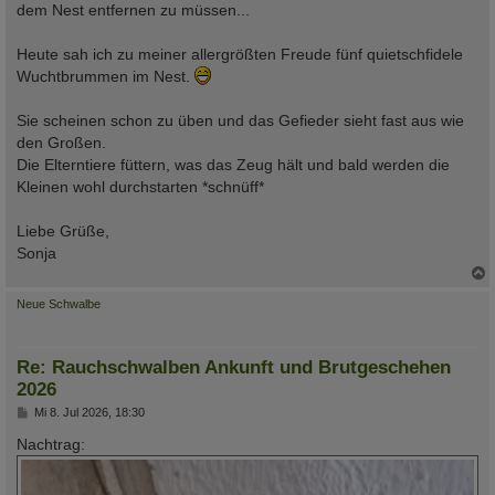
dem Nest entfernen zu müssen...
Heute sah ich zu meiner allergrößten Freude fünf quietschfidele
Wuchtbrummen im Nest.
Sie scheinen schon zu üben und das Gefieder sieht fast aus wie
den Großen.
Die Elterntiere füttern, was das Zeug hält und bald werden die
Kleinen wohl durchstarten *schnüff*
Liebe Grüße,
Sonja
c
Neue Schwalbe
Re: Rauchschwalben Ankunft und Brutgeschehen
2026
B
Mi 8. Jul 2026, 18:30
e
i
Nachtrag:
t
r
a