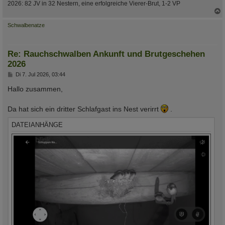
2026: 82 JV in 32 Nestern, eine erfolgreiche Vierer-Brut, 1-2 VP
c
Schwalbenatze
Re: Rauchschwalben Ankunft und Brutgeschehen
2026
B
Di 7. Jul 2026, 03:44
e
i
Hallo zusammen,
t
r
a
Da hat sich ein dritter Schlafgast ins Nest verirrt
.
g
DATEIANHÄNGE