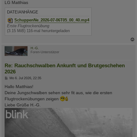
LG Matthias
DATEIANHÄNGE
SchuppenNe_2026-07-06T05_00_40.mp4
Erste Flugtrockenübung
(3.15 MiB) 116-mal heruntergeladen
c
H.-G.
Foren-Unterstützer
Re: Rauchschwalben Ankunft und Brutgeschehen
2026
B
Mo 6. Jul 2026, 22:35
e
i
Hallo Matthias!
t
Deine Jungschwalben sehen sehr fit aus, wie die ersten
r
a
Flugtrockenübungen zeigen
g
Liebe Grüße H.-G.