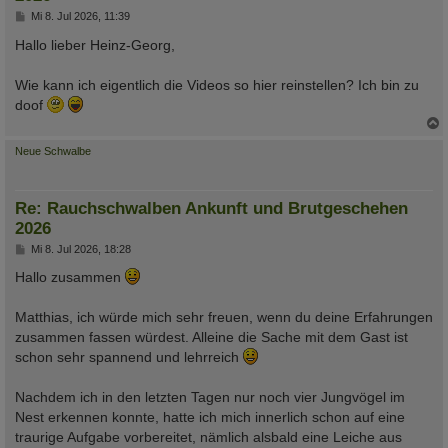
B
Mi 8. Jul 2026, 11:39
e
i
Hallo lieber Heinz-Georg,
t
r
a
Wie kann ich eigentlich die Videos so hier reinstellen? Ich bin zu
g
doof
c
Neue Schwalbe
Re: Rauchschwalben Ankunft und Brutgeschehen
2026
B
Mi 8. Jul 2026, 18:28
e
i
Hallo zusammen
t
r
a
Matthias, ich würde mich sehr freuen, wenn du deine Erfahrungen
g
zusammen fassen würdest. Alleine die Sache mit dem Gast ist
schon sehr spannend und lehrreich
Nachdem ich in den letzten Tagen nur noch vier Jungvögel im
Nest erkennen konnte, hatte ich mich innerlich schon auf eine
traurige Aufgabe vorbereitet, nämlich alsbald eine Leiche aus