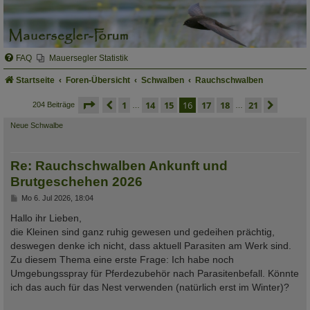
FAQ
Mauersegler Statistik
Startseite
Foren-Übersicht
Schwalben
Rauchschwalben
seite
16 von 21
vorherige
1
14
15
16
17
18
21
nächs
204 Beiträge
…
…
Neue Schwalbe
Re: Rauchschwalben Ankunft und
Brutgeschehen 2026
B
Mo 6. Jul 2026, 18:04
e
i
Hallo ihr Lieben,
t
die Kleinen sind ganz ruhig gewesen und gedeihen prächtig,
r
a
deswegen denke ich nicht, dass aktuell Parasiten am Werk sind.
g
Zu diesem Thema eine erste Frage: Ich habe noch
Umgebungsspray für Pferdezubehör nach Parasitenbefall. Könnte
ich das auch für das Nest verwenden (natürlich erst im Winter)?