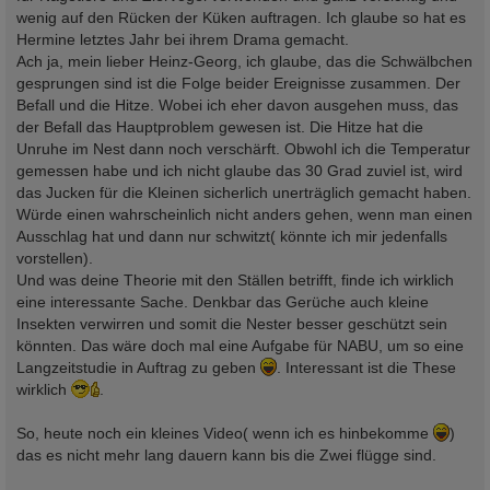
wenig auf den Rücken der Küken auftragen. Ich glaube so hat es
Hermine letztes Jahr bei ihrem Drama gemacht.
Ach ja, mein lieber Heinz-Georg, ich glaube, das die Schwälbchen
gesprungen sind ist die Folge beider Ereignisse zusammen. Der
Befall und die Hitze. Wobei ich eher davon ausgehen muss, das
der Befall das Hauptproblem gewesen ist. Die Hitze hat die
Unruhe im Nest dann noch verschärft. Obwohl ich die Temperatur
gemessen habe und ich nicht glaube das 30 Grad zuviel ist, wird
das Jucken für die Kleinen sicherlich unerträglich gemacht haben.
Würde einen wahrscheinlich nicht anders gehen, wenn man einen
Ausschlag hat und dann nur schwitzt( könnte ich mir jedenfalls
vorstellen).
Und was deine Theorie mit den Ställen betrifft, finde ich wirklich
eine interessante Sache. Denkbar das Gerüche auch kleine
Insekten verwirren und somit die Nester besser geschützt sein
könnten. Das wäre doch mal eine Aufgabe für NABU, um so eine
Langzeitstudie in Auftrag zu geben
. Interessant ist die These
wirklich
.
So, heute noch ein kleines Video( wenn ich es hinbekomme
)
das es nicht mehr lang dauern kann bis die Zwei flügge sind.