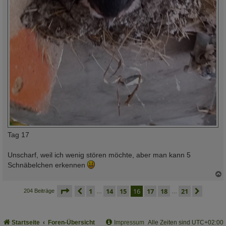
Tag 17
Unscharf, weil ich wenig stören möchte, aber man kann 5
Schnäbelchen erkennen
c
seite
16 von 21
vorherige
1
14
15
16
17
18
21
nächs
204 Beiträge
…
…
Startseite
Foren-Übersicht
Impressum
Alle Zeiten sind
UTC+02:00