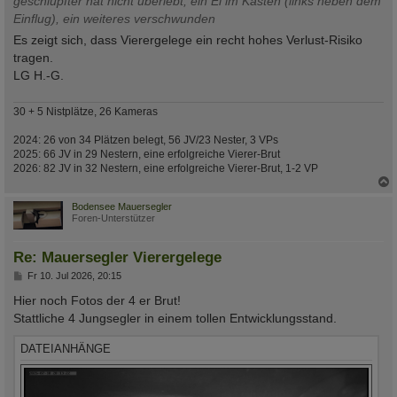
geschlüpfter hat nicht überlebt, ein Ei im Kasten (links neben dem
Einflug), ein weiteres verschwunden
Es zeigt sich, dass Vierergelege ein recht hohes Verlust-Risiko
tragen.
LG H.-G.
30 + 5 Nistplätze, 26 Kameras
2024: 26 von 34 Plätzen belegt, 56 JV/23 Nester, 3 VPs
2025: 66 JV in 29 Nestern, eine erfolgreiche Vierer-Brut
2026: 82 JV in 32 Nestern, eine erfolgreiche Vierer-Brut, 1-2 VP
c
Bodensee Mauersegler
Foren-Unterstützer
Re: Mauersegler Vierergelege
B
Fr 10. Jul 2026, 20:15
e
i
Hier noch Fotos der 4 er Brut!
t
Stattliche 4 Jungsegler in einem tollen Entwicklungsstand.
r
a
g
DATEIANHÄNGE