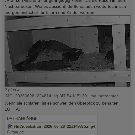
JV wirken vital und nur geringfügig kleiner als die Küken im den
Nachbarboxen. Wie es aussieht, dürfte es auch wettertechnisch
morgen einfacher für Eltern und Kinder werden.
2 plus 4
IMG_20260628_224814.jpg (47.54 KiB) 201 mal betrachtet
Wenn sie schlafen, ist es schwer, den Überblick zu behalten.
LG H.-G.
DATEIANHÄNGE
HnVideoEditor_2026_06_28_223149875.mp4
Fütterung