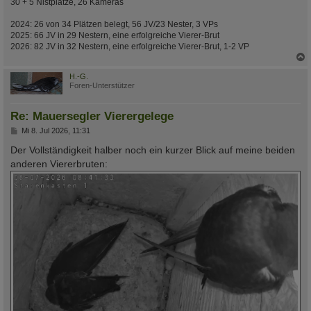
30 + 5 Nistplätze, 26 Kameras
2024: 26 von 34 Plätzen belegt, 56 JV/23 Nester, 3 VPs
2025: 66 JV in 29 Nestern, eine erfolgreiche Vierer-Brut
2026: 82 JV in 32 Nestern, eine erfolgreiche Vierer-Brut, 1-2 VP
c
H.-G.
Foren-Unterstützer
Re: Mauersegler Vierergelege
B
Mi 8. Jul 2026, 11:31
e
i
Der Vollständigkeit halber noch ein kurzer Blick auf meine beiden
t
anderen Viererbruten:
r
a
g