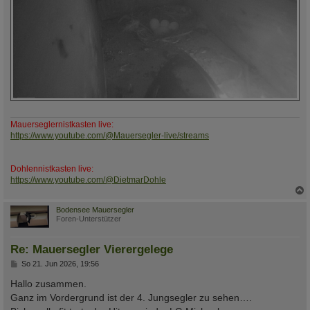
Mauerseglernistkasten live:
https://www.youtube.com/@Mauersegler-live/streams
Dohlennistkasten live:
https://www.youtube.com/@DietmarDohle
c
Bodensee Mauersegler
Foren-Unterstützer
Re: Mauersegler Vierergelege
B
So 21. Jun 2026, 19:56
e
i
Hallo zusammen.
t
Ganz im Vordergrund ist der 4. Jungsegler zu sehen….
r
a