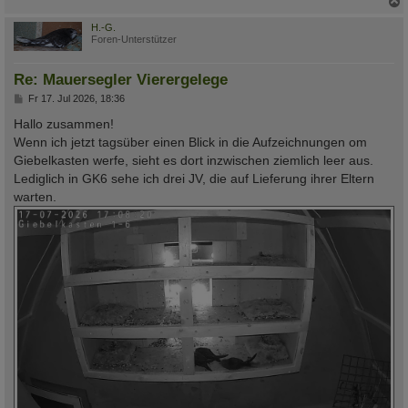
c
H.-G.
Foren-Unterstützer
Re: Mauersegler Vierergelege
B
Fr 17. Jul 2026, 18:36
e
i
Hallo zusammen!
t
Wenn ich jetzt tagsüber einen Blick in die Aufzeichnungen om
r
a
Giebelkasten werfe, sieht es dort inzwischen ziemlich leer aus.
g
Lediglich in GK6 sehe ich drei JV, die auf Lieferung ihrer Eltern
warten.