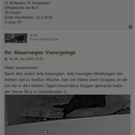
11 Brutpaare 25 Jungsegler
Erfolgreiche 4er Brut
35 Kästen
Erster Rückkehrer: 22.4.2026
3 neue VP
c
H.-G.
Foren-Unterstützer
Re: Mauersegler Vierergelege
B
So 28. Jun 2026, 22:55
e
i
Hallo zusammen!
t
Nach den vielen teils besorgten, teils traurigen Meldungen der
r
a
letzten viel zu heißen Woche, hier ein Video einer Gruppe, im dir
g
ich mir in den letzten Tagen besondere Sorgen gemacht habe :
die Vierer-Brut in Giebelkasten 3..