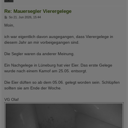
Re: Mauersegler Vierergelege
B
So 21. Jun 2026, 15:44
e
i
Moin,
t
r
a
ich war eigentlich davon ausgegangen, dass Vierergelege in
g
diesem Jahr an mir vorbeigegangen sind.
Die Segler waren da anderer Meinung.
Ein Nachgelege in Lüneburg hat vier Eier. Das erste Gelege
wurde nach einem Kamof am 25.05. entsorgt.
Die Eier düften so ab dem 05.06. gelegt worden sein. Schlüpfen
sollten sie am Ende der Woche.
VG Olaf