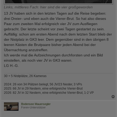
Links, mittleres Fach: hier sind die vier großgeworden
13 JV haben sich in den letzten Tagen auf die Reise begeben:
drei Dreier- und eben auch die Vierer-Brut. So hat also dieses
Paar zum zweiten Mal erfolgreich vier JV zum Ausfliegen
gebracht. Der letzte scheint vor zwei Tagen gestartet zu sein.
Auffällig: schon am ersten Abend nach dem letzten Start blieb der
der Nistplatz in GK3 leer. Dem gegenüber sind in den übrigen 8
leeren Kästen die Brutpaare bisher jeden Abend bei der
Übernachtung anzutreffen.
Ich werde mal die Aufzeichnungen durchforsten und ein Bild
einstellen, als noch vier JV in GK3 waren.
LG H.-G.
30 + 5 Nistplätze, 26 Kameras
2024: 26 von 34 Plätzen belegt, 56 JV/23 Nester, 3 VPs
2025: 66 JV in 29 Nestern, eine erfolgreiche Vierer-Brut
2026: 82 JV in 32 Nestern, eine erfolgreiche Vierer-Brut, 1-2 VP
c
Bodensee Mauersegler
Foren-Unterstützer