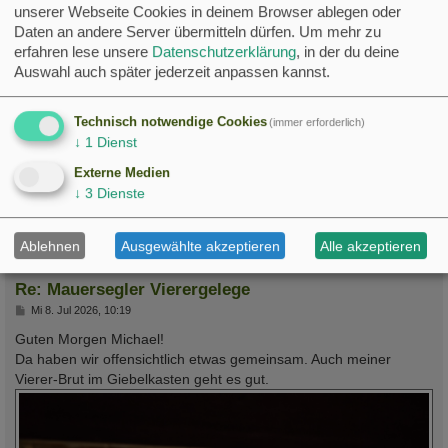
unserer Webseite Cookies in deinem Browser ablegen oder
Daten an andere Server übermitteln dürfen.
Um mehr zu
erfahren lese unsere
Datenschutzerklärung
, in der du deine
Auswahl auch später jederzeit anpassen kannst.
Technisch notwendige Cookies
(immer erforderlich)
11 Brutpaare 25 Jungsegler
Erfolgreiche 4er Brut
↓
1
Dienst
35 Kästen
Erster Rückkehrer: 22.4.2026
Externe Medien
3 neue VP
↓
3
Dienste
c
H.-G.
Ablehnen
Ausgewählte akzeptieren
Alle akzeptieren
Foren-Unterstützer
Re: Mauersegler Vierergelege
B
Mi 8. Jul 2026, 10:19
e
i
Guten Morgen Michael!
t
Da haben wir offensichtlich etwas gemeinsam. Auch meiner
r
a
Vierer-Brut im Giebelkasten geht es gut.
g