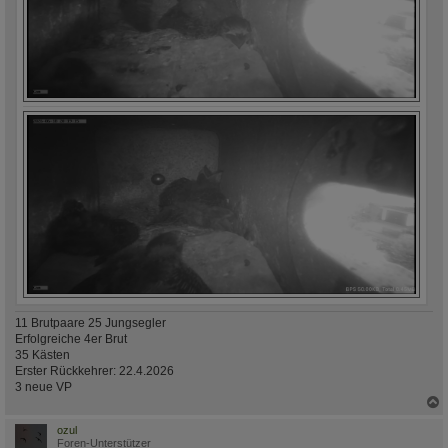
11 Brutpaare 25 Jungsegler
Erfolgreiche 4er Brut
35 Kästen
Erster Rückkehrer: 22.4.2026
3 neue VP
c
ozul
Foren-Unterstützer