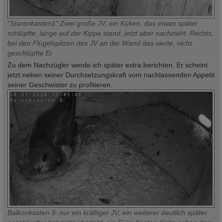
"Starenkasten1":Zwei große JV, ein Küken, das etwas später
schlüpfte, lange auf der Kippe stand, jetzt aber nachzieht. Rechts,
bei den Flügelspitzen des JV an der Wand das vierte, nicht
geschlüpfte Ei
Zu dem Nachzügler werde ich später extra berichten. Er scheint
jetzt neben seiner Durchsetzungskraft vom nachlassenden Appetit
seiner Geschwister zu profitieren.
Balkonkasten 9: nur ein kräftiger JV, ein weiterer deutlich später