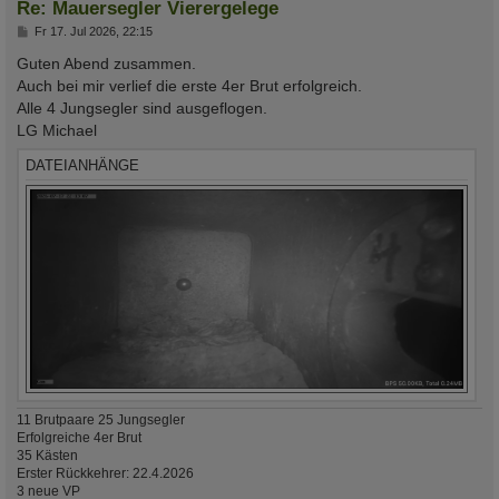
Re: Mauersegler Vierergelege
B
Fr 17. Jul 2026, 22:15
e
i
Guten Abend zusammen.
t
Auch bei mir verlief die erste 4er Brut erfolgreich.
r
a
Alle 4 Jungsegler sind ausgeflogen.
g
LG Michael
DATEIANHÄNGE
11 Brutpaare 25 Jungsegler
Erfolgreiche 4er Brut
35 Kästen
Erster Rückkehrer: 22.4.2026
3 neue VP