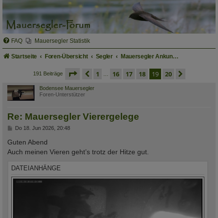
FAQ
Mauersegler Statistik
Startseite
Foren-Übersicht
Segler
Mauersegler Ankunft und Brutgeschehen
seite
19 von 20
vorherige
1
16
17
18
19
20
nächste
191 Beiträge
…
Bodensee Mauersegler
Foren-Unterstützer
Re: Mauersegler Vierergelege
B
Do 18. Jun 2026, 20:48
e
i
Guten Abend
t
Auch meinen Vieren geht’s trotz der Hitze gut.
r
a
g
DATEIANHÄNGE