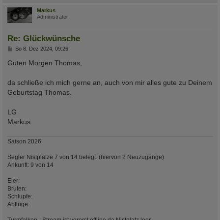
c
Markus
Administrator
Re: Glückwünsche
B
So 8. Dez 2024, 09:26
e
i
Guten Morgen Thomas,
t
r
a
da schließe ich mich gerne an, auch von mir alles gute zu Deinem
g
Geburtstag Thomas.
LG
Markus
Saison 2026
Segler Nistplätze 7 von 14 belegt. (hiervon 2 Neuzugänge)
Ankunft: 9 von 14
Eier:
Bruten:
Schlupfe:
Abflüge: