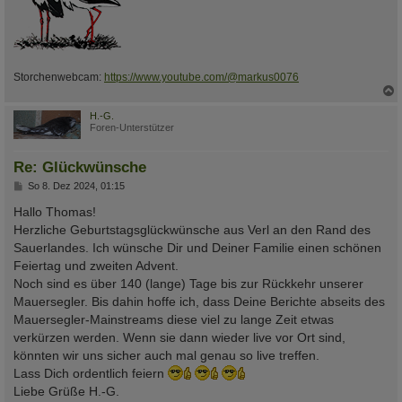
Storchenwebcam:
https://www.youtube.com/@markus0076
c
H.-G.
Foren-Unterstützer
Re: Glückwünsche
B
So 8. Dez 2024, 01:15
e
i
Hallo Thomas!
t
Herzliche Geburtstagsglückwünsche aus Verl an den Rand des
r
a
Sauerlandes. Ich wünsche Dir und Deiner Familie einen schönen
g
Feiertag und zweiten Advent.
Noch sind es über 140 (lange) Tage bis zur Rückkehr unserer
Mauersegler. Bis dahin hoffe ich, dass Deine Berichte abseits des
Mauersegler-Mainstreams diese viel zu lange Zeit etwas
verkürzen werden. Wenn sie dann wieder live vor Ort sind,
könnten wir uns sicher auch mal genau so live treffen.
Lass Dich ordentlich feiern
Liebe Grüße H.-G.