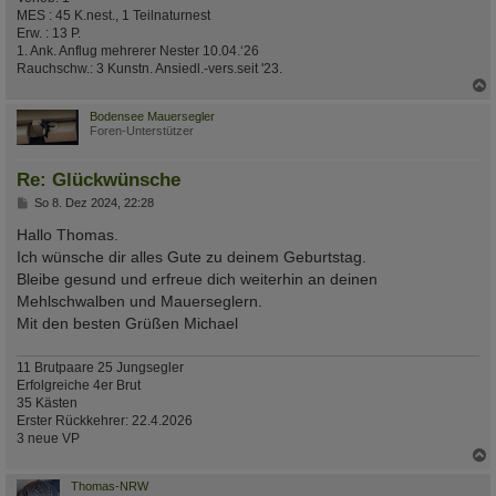
MES : 45 K.nest., 1 Teilnaturnest
Erw. : 13 P.
1. Ank. Anflug mehrerer Nester 10.04.‘26
Rauchschw.: 3 Kunstn. Ansiedl.-vers.seit '23.
c
Bodensee Mauersegler
Foren-Unterstützer
Re: Glückwünsche
B
So 8. Dez 2024, 22:28
e
i
Hallo Thomas.
t
Ich wünsche dir alles Gute zu deinem Geburtstag.
r
a
Bleibe gesund und erfreue dich weiterhin an deinen
g
Mehlschwalben und Mauerseglern.
Mit den besten Grüßen Michael
11 Brutpaare 25 Jungsegler
Erfolgreiche 4er Brut
35 Kästen
Erster Rückkehrer: 22.4.2026
3 neue VP
c
Thomas-NRW