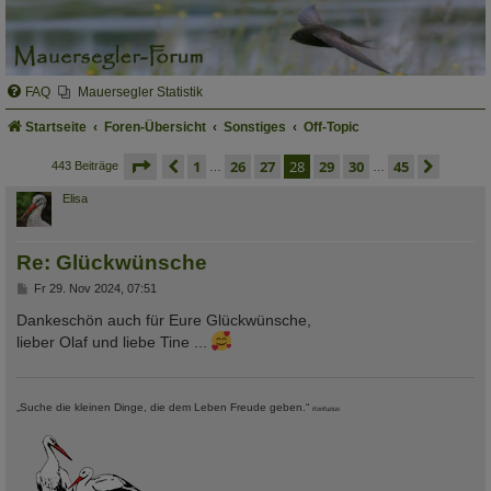
FAQ
Mauersegler Statistik
Startseite
Foren-Übersicht
Sonstiges
Off-Topic
seite
28 von 45
vorherige
1
26
27
28
29
30
45
nächs
443 Beiträge
…
…
Elisa
Re: Glückwünsche
B
Fr 29. Nov 2024, 07:51
e
i
Dankeschön auch für Eure Glückwünsche,
t
lieber Olaf und liebe Tine ...
r
a
g
„Suche die kleinen Dinge, die dem Leben Freude geben.“
Konfuzius