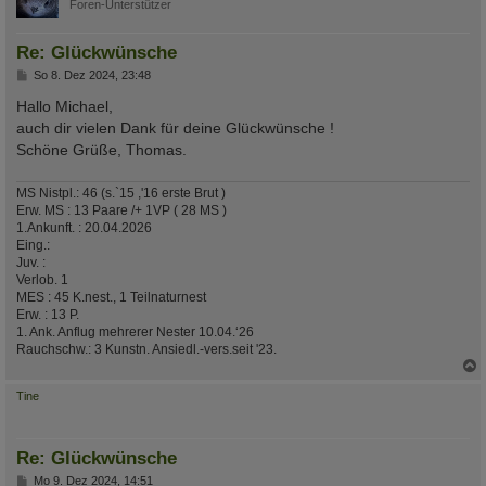
Foren-Unterstützer
Re: Glückwünsche
B
So 8. Dez 2024, 23:48
e
i
Hallo Michael,
t
auch dir vielen Dank für deine Glückwünsche !
r
a
Schöne Grüße, Thomas.
g
MS Nistpl.: 46 (s.`15 ,'16 erste Brut )
Erw. MS : 13 Paare /+ 1VP ( 28 MS )
1.Ankunft. : 20.04.2026
Eing.:
Juv. :
Verlob. 1
MES : 45 K.nest., 1 Teilnaturnest
Erw. : 13 P.
1. Ank. Anflug mehrerer Nester 10.04.‘26
Rauchschw.: 3 Kunstn. Ansiedl.-vers.seit '23.
c
Tine
Re: Glückwünsche
B
Mo 9. Dez 2024, 14:51