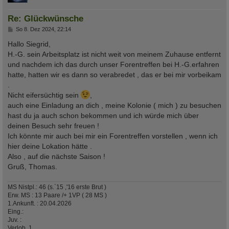
Re: Glückwünsche
B
So 8. Dez 2024, 22:14
e
i
Hallo Siegrid,
t
H.-G. sein Arbeitsplatz ist nicht weit von meinem Zuhause entfernt
r
a
und nachdem ich das durch unser Forentreffen bei H.-G.erfahren
g
hatte, hatten wir es dann so verabredet , das er bei mir vorbeikam
.
Nicht eifersüchtig sein
,
auch eine Einladung an dich , meine Kolonie ( mich ) zu besuchen
hast du ja auch schon bekommen und ich würde mich über
deinen Besuch sehr freuen !
Ich könnte mir auch bei mir ein Forentreffen vorstellen , wenn ich
hier deine Lokation hätte .
Also , auf die nächste Saison !
Gruß, Thomas.
MS Nistpl.: 46 (s.`15 ,'16 erste Brut )
Erw. MS : 13 Paare /+ 1VP ( 28 MS )
1.Ankunft. : 20.04.2026
Eing.:
Juv. :
Verlob. 1