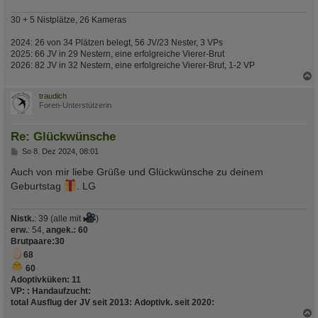
30 + 5 Nistplätze, 26 Kameras
2024: 26 von 34 Plätzen belegt, 56 JV/23 Nester, 3 VPs
2025: 66 JV in 29 Nestern, eine erfolgreiche Vierer-Brut
2026: 82 JV in 32 Nestern, eine erfolgreiche Vierer-Brut, 1-2 VP
c
traudich
Foren-Unterstützerin
Re: Glückwünsche
B
So 8. Dez 2024, 08:01
e
i
Auch von mir liebe Grüße und Glückwünsche zu deinem
t
Geburtstag
. LG
r
a
g
Nistk.
: 39 (alle mit
)
erw.
: 54,
angek.: 60
Brutpaare
:30
68
60
Adoptivküken:
11
VP:
:
Handaufzucht
:
total Ausflug der JV seit 2013
:
Adoptivk. seit 2020
: