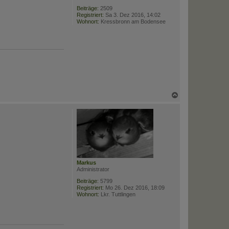
n
Beiträge:
2509
Registriert:
Sa 3. Dez 2016, 14:02
Wohnort:
Kressbronn am Bodensee
N
a
c
h
o
b
e
n
Markus
Administrator
Beiträge:
5799
Registriert:
Mo 26. Dez 2016, 18:09
Wohnort:
Lkr. Tuttlingen