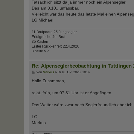
Tatsächlich sitzt da ja immer noch ein Alpensegler.
r
a
Das am 9.10., unfassbar.
g
Vielleicht war das heute das letzte Mal einen Alpense
LG Michael
11 Brutpaare 25 Jungsegler
Erfolgreiche 4er Brut
35 Kästen
Erster Rückkehrer: 22.4.2026
3 neue VP
Re: Alpenseglerbeobachtung in Tuttlingen 
B
von
Markus
»
Di 10. Okt 2023, 10:07
e
i
Hallo Zusammen,
t
r
a
relat. früh, um 07:31 Uhr ist er Abgeflogen.
g
Das Wetter wäre zwar noch Seglerfreundlich aber ich
LG
Markus