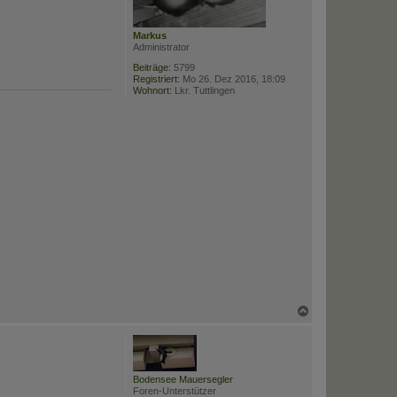
n
Markus
Administrator
Beiträge:
5799
Registriert:
Mo 26. Dez 2016, 18:09
Wohnort:
Lkr. Tuttlingen
N
a
c
h
o
b
Bodensee Mauersegler
e
Foren-Unterstützer