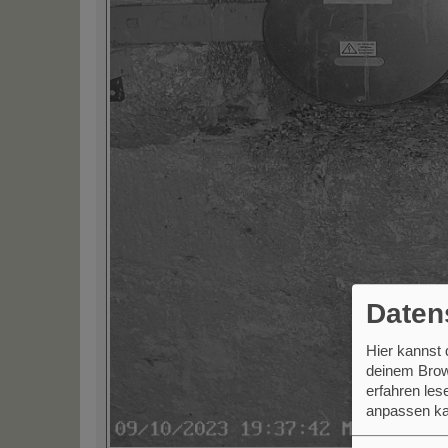
Daten
Hier kannst
deinem Brow
erfahren le
anpassen ka