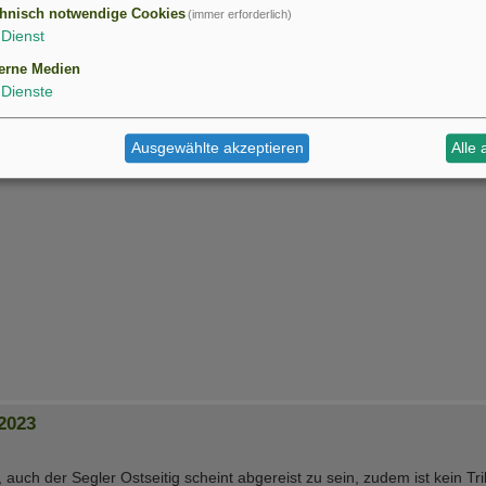
hnisch notwendige Cookies
(immer erforderlich)
Dienst
erne Medien
Dienste
Ausgewählte akzeptieren
Alle 
2023
h der Segler Ostseitig scheint abgereist zu sein, zudem ist kein Tri