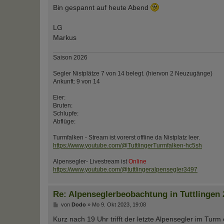
a
Bin gespannt auf heute Abend
g
LG
Markus
Saison 2026
Segler Nistplätze 7 von 14 belegt. (hiervon 2 Neuzugänge)
Ankunft: 9 von 14
Eier:
Bruten:
Schlupfe:
Abflüge:
Turmfalken - Stream ist vorerst offline da Nistplatz leer.
https://www.youtube.com/@TuttlingerTurmfalken-hc5sh
Alpensegler- Livestream ist
Online
https://www.youtube.com/@tuttlingeralpensegler3497
Re: Alpenseglerbeobachtung in Tuttlingen 
B
von
Dodo
»
Mo 9. Okt 2023, 19:08
e
i
Kurz nach 19 Uhr trifft der letzte Alpensegler im Turm 
t