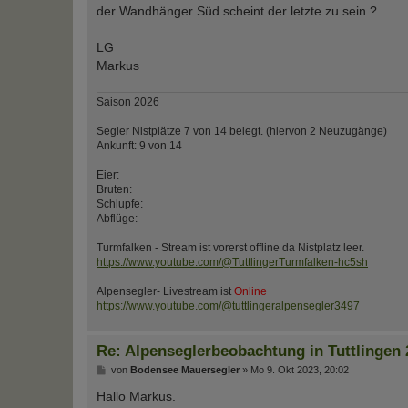
t
der Wandhänger Süd scheint der letzte zu sein ?
r
a
g
LG
Markus
Saison 2026
Segler Nistplätze 7 von 14 belegt. (hiervon 2 Neuzugänge)
Ankunft: 9 von 14
Eier:
Bruten:
Schlupfe:
Abflüge:
Turmfalken - Stream ist vorerst offline da Nistplatz leer.
https://www.youtube.com/@TuttlingerTurmfalken-hc5sh
Alpensegler- Livestream ist
Online
https://www.youtube.com/@tuttlingeralpensegler3497
Re: Alpenseglerbeobachtung in Tuttlingen 
B
von
Bodensee Mauersegler
»
Mo 9. Okt 2023, 20:02
e
i
Hallo Markus.
t