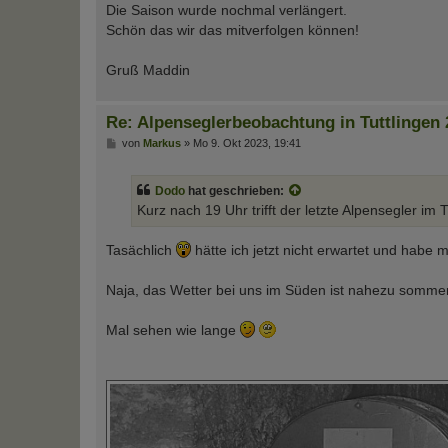
Die Saison wurde nochmal verlängert.
r
a
Schön das wir das mitverfolgen können!
g
Gruß Maddin
Re: Alpenseglerbeobachtung in Tuttlingen 
B
von
Markus
»
Mo 9. Okt 2023, 19:41
e
i
t
Dodo
hat geschrieben:
r
a
Kurz nach 19 Uhr trifft der letzte Alpensegler im 
g
Tasächlich
hätte ich jetzt nicht erwartet und habe 
Naja, das Wetter bei uns im Süden ist nahezu somme
Mal sehen wie lange