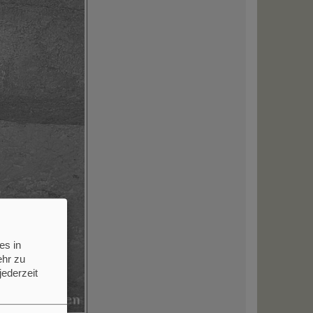
es in
hr zu
jederzeit