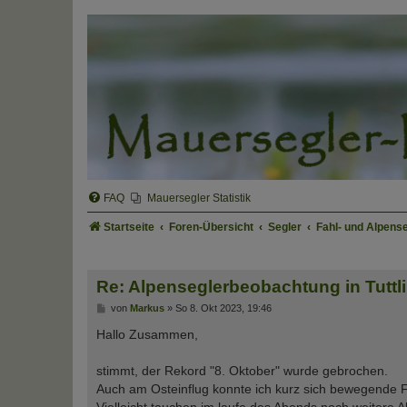
FAQ
Mauersegler Statistik
Startseite
Foren-Übersicht
Segler
Fahl- und Alpens
Re: Alpenseglerbeobachtung in Tuttl
B
von
Markus
»
So 8. Okt 2023, 19:46
e
i
Hallo Zusammen,
t
r
a
stimmt, der Rekord "8. Oktober" wurde gebrochen.
g
Auch am Osteinflug konnte ich kurz sich bewegende Fl
Vielleicht tauchen im laufe des Abends noch weitere 