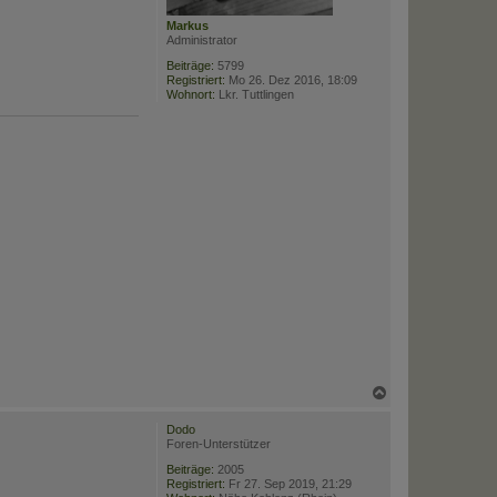
Markus
Administrator
Beiträge:
5799
Registriert:
Mo 26. Dez 2016, 18:09
Wohnort:
Lkr. Tuttlingen
N
a
c
Dodo
h
Foren-Unterstützer
o
b
Beiträge:
2005
Registriert:
Fr 27. Sep 2019, 21:29
e