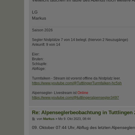
LG
Markus
Saison 2026
Segler Nistplätze 7 von 14 belegt. (hiervon 2 Neuzugänge)
Ankunft: 9 von 14
Eier:
Bruten:
Schlupfe:
Abflüge:
Turmfalken - Stream ist vorerst offline da Nistplatz leer.
https://www.youtube.com/@TuttlingerTurmfalken-hc5sh
Alpensegler- Livestream ist
Online
https://www.youtube.com/@tuttlingeralpensegler3497
Re: Alpenseglerbeobachtung in Tuttlingen 
B
von
Markus
»
Mo 9. Okt 2023, 08:44
e
i
09. Oktober 07:44 Uhr, Abflug des letzten Alpenseglers
t
r