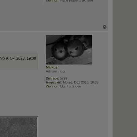
Wohnort:
Nähe Koblenz (Rhein)
n
N
a
c
h
o
b
e
n
Mo 9. Okt 2023, 19:08
Markus
Administrator
Beiträge:
5799
Registriert:
Mo 26. Dez 2016, 18:09
Wohnort:
Lkr. Tuttlingen