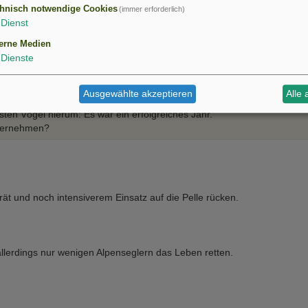
hnisch notwendige Cookies
(immer erforderlich)
Dienst
erne Medien
Dienste
Ausgewählte akzeptieren
Alle 
en Vögel hierum: Es war ein erfolgreiches Jahr.
nternehmen?
ät und noch intensiverem Einsatz auf die Pelle rücken.
allerdings nur wenigen Alpenseglern das Leben retten.