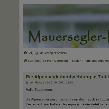
FAQ
Mauersegler Statistik
Startseite
Foren-Übersicht
Segler
Fahl- und Alpens
Re: Alpenseglerbeobachtung in Tuttl
B
von
Markus
»
Sa 2. Okt 2021, 22:34
e
i
Hallo Zusammen,
t
r
a
die Alpenseglersaison scheint nun doch auch in Tuttlin
g
Der scharf geschaltete Bewegungsmelder detektierte 