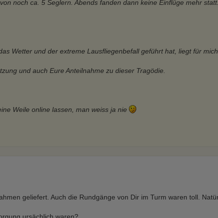
von noch ca. 5 Seglern. Abends fanden dann keine Einflüge mehr statt
s Wetter und der extreme Lausfliegenbefall geführt hat, liegt für mic
ützung und auch Eure Anteilnahme zu dieser Tragödie.
ne Weile online lassen, man weiss ja nie
men geliefert. Auch die Rundgänge von Dir im Turm waren toll. Natürl
sorgung ursächlich waren?