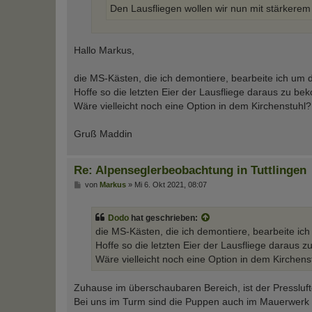
Den Lausfliegen wollen wir nun mit stärkerem
Hallo Markus,
die MS-Kästen, die ich demontiere, bearbeite ich um d
Hoffe so die letzten Eier der Lausfliege daraus zu b
Wäre vielleicht noch eine Option in dem Kirchenstuhl?
Gruß Maddin
Re: Alpenseglerbeobachtung in Tuttlingen
B
von
Markus
»
Mi 6. Okt 2021, 08:07
e
i
t
Dodo
hat geschrieben:
r
a
die MS-Kästen, die ich demontiere, bearbeite ich 
g
Hoffe so die letzten Eier der Lausfliege daraus
Wäre vielleicht noch eine Option in dem Kirchens
Zuhause im überschaubaren Bereich, ist der Presslufte
Bei uns im Turm sind die Puppen auch im Mauerwerk (lö