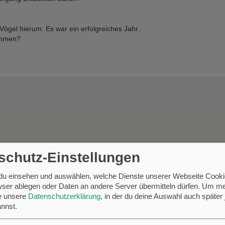
ögel hierum: Es war ein erfolgreiches Jahr.
nehmen?
schutz-Einstellungen
nd dazu noch sehr gut präsentiert. Vielen Dank!
 du einsehen und auswählen, welche Dienste unserer Webseite Cooki
ser ablegen oder Daten an andere Server übermitteln dürfen.
Um me
se unsere
Datenschutzerklärung
, in der du deine Auswahl auch später 
nnst.