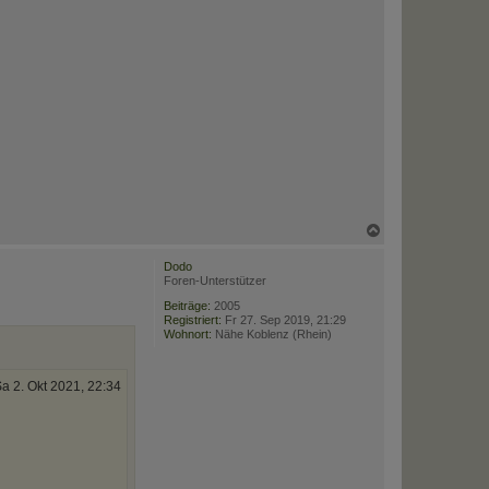
N
a
c
Dodo
h
Foren-Unterstützer
o
b
Beiträge:
2005
Registriert:
Fr 27. Sep 2019, 21:29
e
Wohnort:
Nähe Koblenz (Rhein)
n
a 2. Okt 2021, 22:34