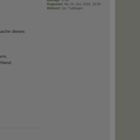
Beiträge:
5798
Registriert:
Mo 26. Dez 2016, 18:09
Wohnort:
Lkr. Tuttlingen
sache dieses
arm.
r Hand.