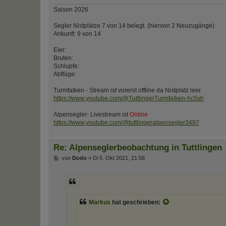
Saison 2026
Segler Nistplätze 7 von 14 belegt. (hiervon 2 Neuzugänge)
Ankunft: 9 von 14
Eier:
Bruten:
Schlupfe:
Abflüge:
Turmfalken - Stream ist vorerst offline da Nistplatz leer.
https://www.youtube.com/@TuttlingerTurmfalken-hc5sh
Alpensegler- Livestream ist
Online
https://www.youtube.com/@tuttlingeralpensegler3497
Re: Alpenseglerbeobachtung in Tuttlingen
B
von
Dodo
»
Di 5. Okt 2021, 21:58
e
i
t
r
a
g
Markus
hat geschrieben: