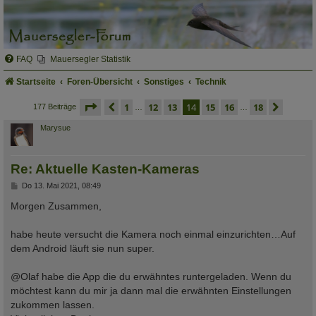
FAQ
Mauersegler Statistik
Startseite
Foren-Übersicht
Sonstiges
Technik
seite
14 von 18
vorherige
1
12
13
14
15
16
18
nächs
177 Beiträge
…
…
Marysue
Re: Aktuelle Kasten-Kameras
B
Do 13. Mai 2021, 08:49
e
i
Morgen Zusammen,
t
r
a
habe heute versucht die Kamera noch einmal einzurichten…Auf
g
dem Android läuft sie nun super.
@Olaf habe die App die du erwähntes runtergeladen. Wenn du
möchtest kann du mir ja dann mal die erwähnten Einstellungen
zukommen lassen.