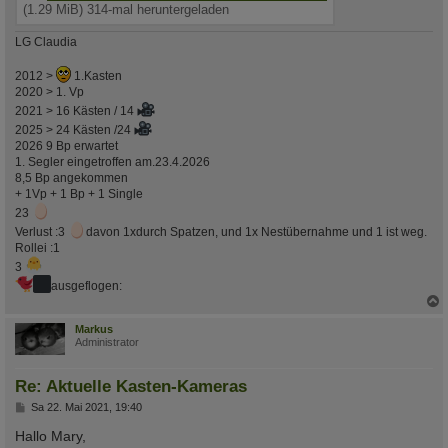
(1.29 MiB) 314-mal heruntergeladen
LG Claudia
2012 >
1.Kasten
2020 > 1. Vp
2021 > 16 Kästen / 14
2025 > 24 Kästen /24
2026 9 Bp erwartet
1. Segler eingetroffen am.23.4.2026
8,5 Bp angekommen
+ 1Vp + 1 Bp + 1 Single
23
Verlust :3
davon 1xdurch Spatzen, und 1x Nestübernahme und 1 ist weg.
Rollei :1
3
ausgeflogen:
c
Markus
Administrator
Re: Aktuelle Kasten-Kameras
B
Sa 22. Mai 2021, 19:40
e
i
Hallo Mary,
t