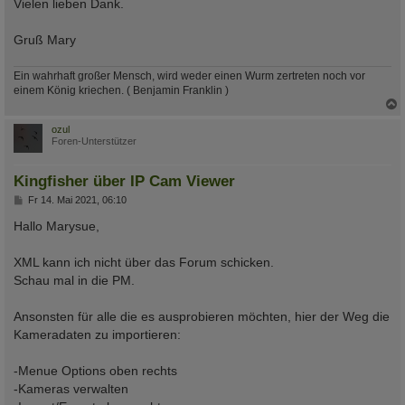
Vielen lieben Dank.
Gruß Mary
Ein wahrhaft großer Mensch, wird weder einen Wurm zertreten noch vor
einem König kriechen. ( Benjamin Franklin )
c
ozul
Foren-Unterstützer
Kingfisher über IP Cam Viewer
B
Fr 14. Mai 2021, 06:10
e
i
Hallo Marysue,
t
r
a
XML kann ich nicht über das Forum schicken.
g
Schau mal in die PM.
Ansonsten für alle die es ausprobieren möchten, hier der Weg die
Kameradaten zu importieren:
-Menue Options oben rechts
-Kameras verwalten