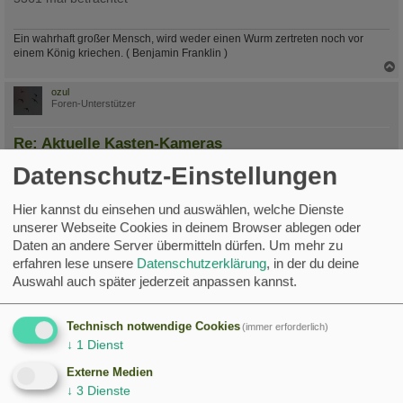
Ein wahrhaft großer Mensch, wird weder einen Wurm zertreten noch vor
einem König kriechen. ( Benjamin Franklin )
c
ozul
Foren-Unterstützer
Re: Aktuelle Kasten-Kameras
B
Fr 14. Mai 2021, 17:31
Datenschutz-Einstellungen
e
i
Hallo Marysue,
t
Hier kannst du einsehen und auswählen, welche Dienste
r
a
ich denke, dass Du dieselbe App benutz wie ich.
unserer Webseite Cookies in deinem Browser ablegen oder
g
Daten an andere Server übermitteln dürfen.
Um mehr zu
Die gibt es in drei verschiedenen Ausführungen unter Android.
erfahren lese unsere
Datenschutzerklärung
, in der du deine
Lite, Basic und Pro. Alle sind von Robert Chou
Auswahl auch später jederzeit anpassen kannst.
Lite und Basic sind etwas eingeschränkt, reichen aber, um die
App auszuprobieren.
Technisch notwendige Cookies
(immer erforderlich)
↓
1
Dienst
VG, Olaf
Externe Medien
↓
3
Dienste
c
Marysue