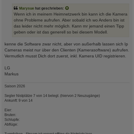
r
a
Marysue
hat geschrieben:
g
Wenn ich in meinem Heimnetzwerk bin kann ich die Kamera
ohne Probleme aufrufen. Aber sobald ich wo Anders bin ist
das leider nicht mehr möglich. Kann mr jemand einen Tipp
geben oder ist das generell so bei diesem Modell.
kenne die Software zwar nicht, aber von außerhalb lassen sich Ip
Cameras meist nur über den Clienten (Kamerasoftware) aufrufen.
Vermutlich musst Dich dort zuerst, inkl. Kamera UID registrieren.
LG
Markus
Saison 2026
Segler Nistplätze 7 von 14 belegt. (hiervon 2 Neuzugänge)
Ankunft: 9 von 14
Eier:
Bruten:
Schlupfe:
Abflüge:
Turmfalken - Stream ist vorerst offline da Nistplatz leer.