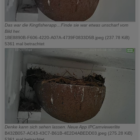
Das war die Kingfisherapp…Finde sie war etwas unscharf vom
Bild her.
1BE8890B-F606-4220-A07A-4739F0833D5B.jpeg (237.78 KiB)
5361 mal betrachtet
Denke kann sich sehen lassen. Neue App IPCamviewerlite
B432B057-AC43-43C7-B61B-4E2D4ABEDD03.jpeg (275.28 KiB)
5361 mal betrachtet