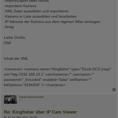
-Import/Export oben rechts
-importiere Kamera
-XML Datei auswählen und importieren
-Kamera in Liste auswählen und bearbeiten
-IP Adresse der Kamera aus dem eigenen Wlan eintragen
-fertig
Liebe Grüße,
Olaf
Inhalt der XML
<cameras> <camera name="Kingfisher" type="DLink DCS (rtsp)"
url="http://192.168.10.1" camInstance="" username=""
password="_Encoded" enabled="false" setNames=""
bitOptions="4194304" /> </cameras>
c
kaninchenzuechter
†
Re: Kingfisher über IP Cam Viewer
B
Fr 14. Mai 2021, 09:38