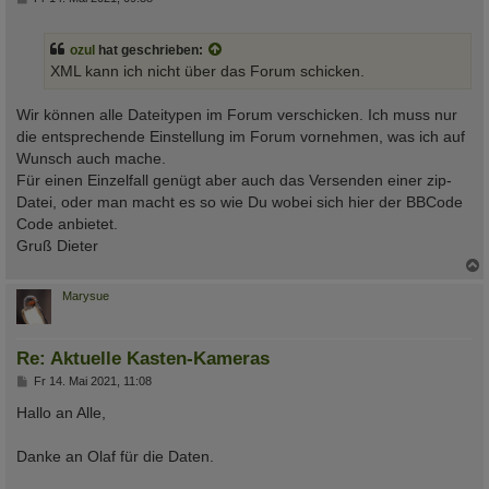
e
i
t
ozul
hat geschrieben:
r
a
XML kann ich nicht über das Forum schicken.
g
Wir können alle Dateitypen im Forum verschicken. Ich muss nur
die entsprechende Einstellung im Forum vornehmen, was ich auf
Wunsch auch mache.
Für einen Einzelfall genügt aber auch das Versenden einer zip-
Datei, oder man macht es so wie Du wobei sich hier der BBCode
Code anbietet.
Gruß Dieter
c
Marysue
Re: Aktuelle Kasten-Kameras
B
Fr 14. Mai 2021, 11:08
e
i
Hallo an Alle,
t
r
a
Danke an Olaf für die Daten.
g