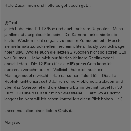
e
i
Hallo Zusammen und hoffe es geht euch gut…
t
r
a
g
@Ozul
ja ich habe eine FRITZ!Box und auch mehrere Repeater…Muss
ja alles gut ausgeleuchtet sein…Die Kamera funktionierte die
letzten Wochen nicht so ganz zu meiner Zufriedenheit…Musste
sie mehrmals Zurückstellen, neu einrichten, Handy von Schwager
holen usw…Wollte auch die letzten 2 Wochen nicht so stören…Es
war Brutzeit…Habe mich nur für das kleinere Reolinkmodel
entschieden…Die 12 Euro für die AliExpress Cam kann ich
durchaus verschmerzen…Vielleicht habe ich auch ein
Montagsmodel erwischt…Hab da so nen Talent für…Die alte
Reolink funktioniert seit 3 Jahren ohne Probleme…Geladen wird
über das Solarpanel und die kleine gibts im Set mit Kabel für 30
Euro…Glaube das ist für mich Stressfreier… Jetzt wo es richtig
losgeht im Nest will ich schon kontrolliert einen Blick haben… : (
Lasse mal allen einen lieben Gruß da…
Marysue