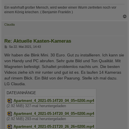
Ein wahrhaft großer Mensch, wird weder einen Wurm zertreten noch vor
einem König kriechen. ( Benjamin Franklin )
c
Claudia
Re: Aktuelle Kasten-Kameras
B
Sa 22. Mai 2021, 14:43
e
i
Wir haben die Blink Mini. 30 Euro. Gut zu installieren. Ich kann sie
t
von Handy und PC abrufen. Sehr gute Bild und Ton Qualität. Mit
r
a
Magneten befestigt. Schaltet problemlos nachts um. Die besten
g
Videos ziehe ich mir runter und gut ist es. Es laufen 14 Kameras
auf rimem Blick. Ein Bild von der Paarung. Stelle ich mal dazu.
LG Claudia.
DATEIANHÄNGE
Apartment_4_2021-05-14T20_04_05+0200.mp4
(2.92 MiB) 327-mal heruntergeladen
Apartment_4_2021-05-14T20_04_05+0200.mp4
(2.92 MiB) 293-mal heruntergeladen
Apartment_4_2021-05-21T20_26_26+0200.mp4