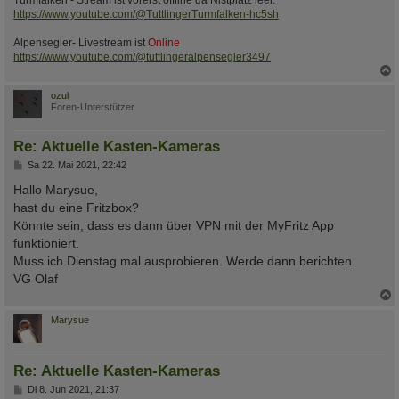
https://www.youtube.com/@TuttlingerTurmfalken-hc5sh
Alpensegler- Livestream ist
Online
https://www.youtube.com/@tuttlingeralpensegler3497
c
ozul
Foren-Unterstützer
Re: Aktuelle Kasten-Kameras
B
Sa 22. Mai 2021, 22:42
e
i
Hallo Marysue,
t
hast du eine Fritzbox?
r
a
Könnte sein, dass es dann über VPN mit der MyFritz App
g
funktioniert.
Muss ich Dienstag mal ausprobieren. Werde dann berichten.
VG Olaf
c
Marysue
Re: Aktuelle Kasten-Kameras
B
Di 8. Jun 2021, 21:37