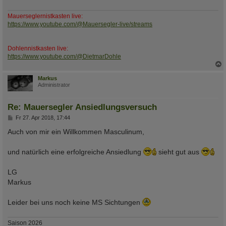
Mauerseglernistkasten live:
https://www.youtube.com/@Mauersegler-live/streams
Dohlennistkasten live:
https://www.youtube.com/@DietmarDohle
c
Markus
Administrator
Re: Mauersegler Ansiedlungsversuch
B
Fr 27. Apr 2018, 17:44
e
i
Auch von mir ein Willkommen Masculinum,
t
r
a
und natürlich eine erfolgreiche Ansiedlung
sieht gut aus
g
LG
Markus
Leider bei uns noch keine MS Sichtungen
Saison 2026