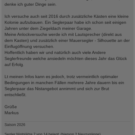
g
denke ich guter Dinge sein.
Ich versuche auch seit 2016 durch zusätzliche Kästen eine kleine
Kolonie aufzubauen. Ein Seglerpaar habe ich schon seit einigen
Jahren unter dem Ziegeldach meiner Garage.
Meine Anlockversuche werde ich mit Lautsprecher (direkt aus
dem Kasten) und zusätzlich einer Mauersegler - Silhouette an der
Einflugöffnung versuchen.
Hoffentlich haben wir und natürlich auch viele Andere
Seglerfreunde welche ansiedeln möchten dieses Jahr das Glück
auf Erfolg.
Lt meinen Infos kann es jedoch, trotz vermeintlich optimaler
Bedingungen in manchen Fällen mehrere Jahre dauern bis ein
Seglerpaar das Nistangebot annimmt und sich zur Brut
entschließt.
Grüße
Markus
Saison 2026
Segler Nistplätze 7 von 14 belegt. (hiervon 2 Neuzugänge)