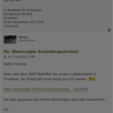
11 Brutpaare 25 Jungsegler
Erfolgreiche 4er Brut
35 Kästen
Erster Rückkehrer: 22.4.2026
3 neue VP
c
Markus
Administrator
Re: Mauersegler Ansiedlungsversuch
B
So 3. Feb 2019, 23:09
e
i
Hallo Freunde,
t
r
a
wow, weit über 3000 Nisthilfen für unsere Luftakrobaten in
g
Frankfurt, der Erfolg ließ nicht lange auf sich warten.
https://www.nabu-frankfurt.de/mauersegl ... frankfurt/
bin sehr gespannt wie meine Wohnungen dies Jahr ankommen.
LG