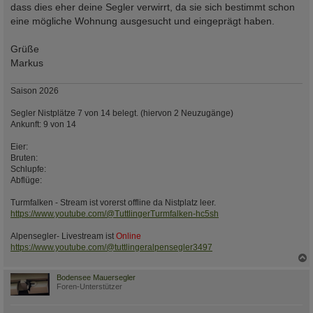
dass dies eher deine Segler verwirrt, da sie sich bestimmt schon
eine mögliche Wohnung ausgesucht und eingeprägt haben.
Grüße
Markus
Saison 2026
Segler Nistplätze 7 von 14 belegt. (hiervon 2 Neuzugänge)
Ankunft: 9 von 14
Eier:
Bruten:
Schlupfe:
Abflüge:
Turmfalken - Stream ist vorerst offline da Nistplatz leer.
https://www.youtube.com/@TuttlingerTurmfalken-hc5sh
Alpensegler- Livestream ist
Online
https://www.youtube.com/@tuttlingeralpensegler3497
c
Bodensee Mauersegler
Foren-Unterstützer