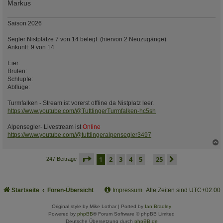
Markus
Saison 2026
Segler Nistplätze 7 von 14 belegt. (hiervon 2 Neuzugänge)
Ankunft: 9 von 14
Eier:
Bruten:
Schlupfe:
Abflüge:
Turmfalken - Stream ist vorerst offline da Nistplatz leer.
https://www.youtube.com/@TuttlingerTurmfalken-hc5sh
Alpensegler- Livestream ist
Online
https://www.youtube.com/@tuttlingeralpensegler3497
c
seite
1 von 25
1
2
3
4
5
25
nächste
247 Beiträge
…
Startseite
Foren-Übersicht
Impressum
Alle Zeiten sind
UTC+02:00
Original style by Mike Lothar | Ported by
Ian Bradley
Powered by
phpBB
® Forum Software © phpBB Limited
Deutsche Übersetzung durch
phpBB.de