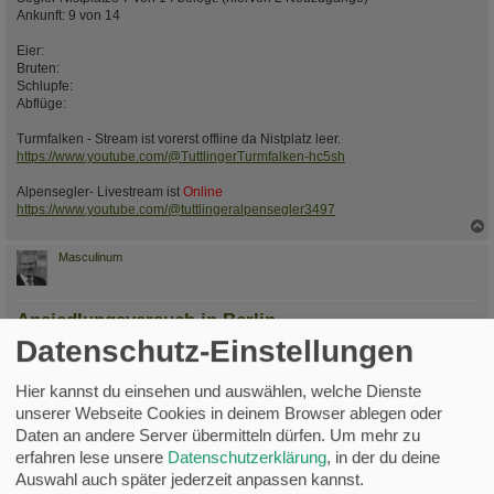
Ankunft: 9 von 14
Eier:
Bruten:
Schlupfe:
Abflüge:
Turmfalken - Stream ist vorerst offline da Nistplatz leer.
https://www.youtube.com/@TuttlingerTurmfalken-hc5sh
Alpensegler- Livestream ist
Online
https://www.youtube.com/@tuttlingeralpensegler3497
c
Masculinum
Ansiedlungsversuch in Berlin
Datenschutz-Einstellungen
B
Fr 27. Apr 2018, 14:49
e
i
Ich versuche es auch einmal. Kästen stehen. CD läuft.
t
Hier kannst du einsehen und auswählen, welche Dienste
[/img]
r
unserer Webseite Cookies in deinem Browser ablegen oder
a
g
Daten an andere Server übermitteln dürfen.
Um mehr zu
DATEIANHÄNGE
erfahren lese unsere
Datenschutzerklärung
, in der du deine
Auswahl auch später jederzeit anpassen kannst.