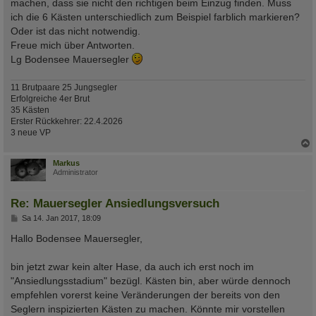
machen, dass sie nicht den richtigen beim Einzug finden. Muss
ich die 6 Kästen unterschiedlich zum Beispiel farblich markieren?
Oder ist das nicht notwendig.
Freue mich über Antworten.
Lg Bodensee Mauersegler
11 Brutpaare 25 Jungsegler
Erfolgreiche 4er Brut
35 Kästen
Erster Rückkehrer: 22.4.2026
3 neue VP
c
Markus
Administrator
Re: Mauersegler Ansiedlungsversuch
B
Sa 14. Jan 2017, 18:09
e
i
Hallo Bodensee Mauersegler,
t
r
a
bin jetzt zwar kein alter Hase, da auch ich erst noch im
g
"Ansiedlungsstadium" bezügl. Kästen bin, aber würde dennoch
empfehlen vorerst keine Veränderungen der bereits von den
Seglern inspizierten Kästen zu machen. Könnte mir vorstellen