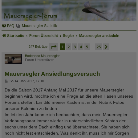
FAQ
Mauersegler Statistik
Startseite
Foren-Übersicht
Segler
Mauersegler ansiedeln
seite
1 von 25
1
2
3
4
5
25
nächste
247 Beiträge
…
Bodensee Mauersegler
Foren-Unterstützer
Mauersegler Ansiedlungsversuch
B
Sa 14. Jan 2017, 17:10
e
i
Da die Saison 2017 Anfang Mai 2017 für unsere Mauersegler
t
beginnen wird, möchte ich eine Frage an die alten Hasen unseres
r
a
Forums stellen. Ein Bild meiner Kästen ist in der Rubrik Fotos
g
unserer Kolonien zu finden.
Im letzten Jahr konnte ich beobachten, dass mein Mauersegler
Verlobungspaar immer wieder in unterschiedlichen Kästen der
sechs unter dem Dach einflog und übernachtete. Sie haben sich
noch nicht fest entschieden. Was denkt ihr, muss ich mir Sorgen