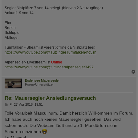
Segler Nistplätze 7 von 14 belegt. (hiervon 2 Neuzugänge)
Ankunft: 9 von 14
Eier:
Bruten:
Schlupfe:
Abflüge:
Turmfalken - Stream ist vorerst offline da Nistplatz leer.
https://www.youtube.com/@TuttlingerTurmfalken-hc5sh
Alpensegler- Livestream ist
Online
https://www.youtube.com/@tuttlingeralpensegler3497
c
Bodensee Mauersegler
Foren-Unterstützer
Re: Mauersegler Ansiedlungsversuch
B
Fr 27. Apr 2018, 19:51
e
i
Tolle Vorarbeit Masculinum. Damit herzlich Willkommen im Forum.
t
Ich habe auch noch keinen Mauersegler gesehen. Das wird
r
a
schon noch. Die Webcam läuft und ab 1. Mai dürfen sie in
g
Scharen einziehen
Lg Michael