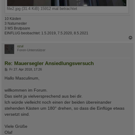
file2.jpg (31.4 KiB) 15912 mal betrachtet
10 Kästen
3 Naturnester
3 MS Brutpaare
EINFLUG beobachtet: 1.5.2019, 7.5.2020, 8.5.2021
c
ozul
Foren-Unterstützer
Re: Mauersegler Ansiedlungsversuch
B
Fr 27. Apr 2018, 17:26
e
i
Hallo Masculinum,
t
r
a
willkommen im Forum.
g
Das sieht ja vielversprechend aus bei dir.
Ich würde vielleicht noch einen der beiden übereinander
stehenden Kästen um 180° drehen, so dass die Einflüge etwas
versetzt sind.
Viele Grüße
Olaf