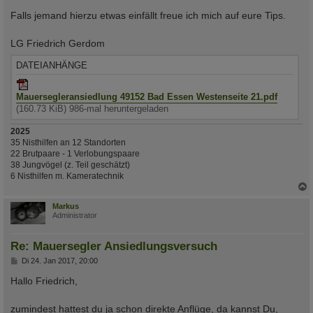
Falls jemand hierzu etwas einfällt freue ich mich auf eure Tips.
LG Friedrich Gerdom
DATEIANHÄNGE
Mauersegleransiedlung 49152 Bad Essen Westenseite 21.pdf
(160.73 KiB) 986-mal heruntergeladen
2025
35 Nisthilfen an 12 Standorten
22 Brutpaare - 1 Verlobungspaare
38 Jungvögel (z. Teil geschätzt)
6 Nisthilfen m. Kameratechnik
c
Markus
Administrator
Re: Mauersegler Ansiedlungsversuch
B
Di 24. Jan 2017, 20:00
e
i
Hallo Friedrich,
t
r
a
zumindest hattest du ja schon direkte Anflüge, da kannst Du,