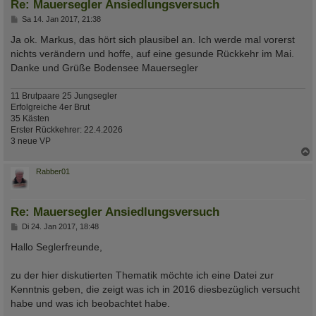
Re: Mauersegler Ansiedlungsversuch
B
Sa 14. Jan 2017, 21:38
e
i
Ja ok. Markus, das hört sich plausibel an. Ich werde mal vorerst
t
nichts verändern und hoffe, auf eine gesunde Rückkehr im Mai.
r
a
Danke und Grüße Bodensee Mauersegler
g
11 Brutpaare 25 Jungsegler
Erfolgreiche 4er Brut
35 Kästen
Erster Rückkehrer: 22.4.2026
3 neue VP
c
Rabber01
Re: Mauersegler Ansiedlungsversuch
B
Di 24. Jan 2017, 18:48
e
i
Hallo Seglerfreunde,
t
r
a
zu der hier diskutierten Thematik möchte ich eine Datei zur
g
Kenntnis geben, die zeigt was ich in 2016 diesbezüglich versucht
habe und was ich beobachtet habe.