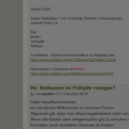
Saison 2026
Segler Nistplätze 7 von 14 belegt. (hiervon 2 Neuzugänge)
Ankunft: 9 von 14
Eier:
Bruten:
Schlupfe:
Abflüge:
Turmfalken - Stream ist vorerst offline da Nistplatz leer.
https://www.youtube.com/@TuttlingerTurmfalken-hc5sh
Alpensegler- Livestream ist
Online
https://www.youtube.com/@tuttlingeralpensegler3497
Re: Nistkasten im Frühjahr reinigen?
B
von
traudich
»
Fr 7. Feb 2020, 09:49
e
i
Hallo rheydtfuchsstrasse,
t
ein herzliches Willkommen in unserem Forum.
r
a
Allgemein gilt, dass man Mauerseglerkästen nicht rein
g
Wenn die Kästen aber einigermaßen gut zu ereichen si
Parasiten auch verbleiben Kotreste im Kasten.