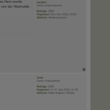
Das Nest wurde
traudich
Foren-Unterstützerin
t von der Nistmulde.
Beiträge:
2494
Registriert:
Di 6. Dez 2016, 19:25
Wohnort:
Niedersachsen
N
a
c
Dodo
h
Foren-Unterstützer
o
b
Beiträge:
2005
Registriert:
Fr 27. Sep 2019, 21:29
e
Wohnort:
Nähe Koblenz (Rhein)
n