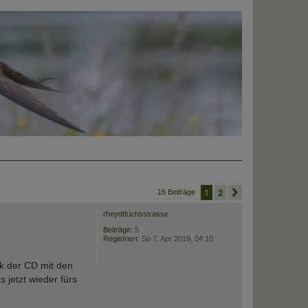
1
2
nächste
16 Beiträge
rheydtfuchsstrasse
Beiträge:
5
Registriert:
So 7. Apr 2019, 04:10
nk der CD mit den
 jetzt wieder fürs