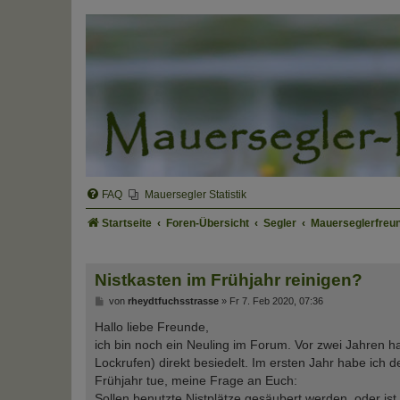
FAQ
Mauersegler Statistik
Startseite
Foren-Übersicht
Segler
Mauerseglerfreun
Nistkasten im Frühjahr reinigen?
B
von
rheydtfuchsstrasse
»
Fr 7. Feb 2020, 07:36
e
i
Hallo liebe Freunde,
t
ich bin noch ein Neuling im Forum. Vor zwei Jahren ha
r
a
Lockrufen) direkt besiedelt. Im ersten Jahr habe ich d
g
Frühjahr tue, meine Frage an Euch:
Sollen benutzte Nistplätze gesäubert werden, oder is