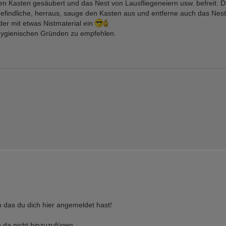
en Kasten gesäubert und das Nest von Lausfliegeneiern usw. befreit. 
 befindliche, herraus, sauge den Kasten aus und entferne auch das Nes
der mit etwas Nistmaterial ein
 hygienischen Gründen zu empfehlen.
 das du dich hier angemeldet hast!
h da nicht hinzuzufügen.