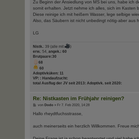
Zu Beginn der Ansiedlung von MS bei uns, habe ich d
somit erhalten. Jetzt nehme ich alles, sich im Kasten
Diese reinige ich mit heißem Wasser, lege selbige wie
Also, das Säubern ist nicht unbedingt nötig-aber aus
LG
Nistk.
: 39 (alle mit
)
erw.
: 54,
angek.: 60
Brutpaare
:30
68
60
Adoptivküken:
11
VP:
:
Handaufzucht
:
total Ausflug der JV seit 2013
:
Adoptivk. seit 2020
:
Re: Nistkasten im Frühjahr reinigen?
B
von
Dodo
»
Fr 7. Feb 2020, 14:28
e
i
Hallo rheydtfuchsstrasse,
t
r
a
auch meinerseits ein herzlich Willkommen. Freue mich
g
Deine Frage ist ja schon beantwortet und viel habe ic