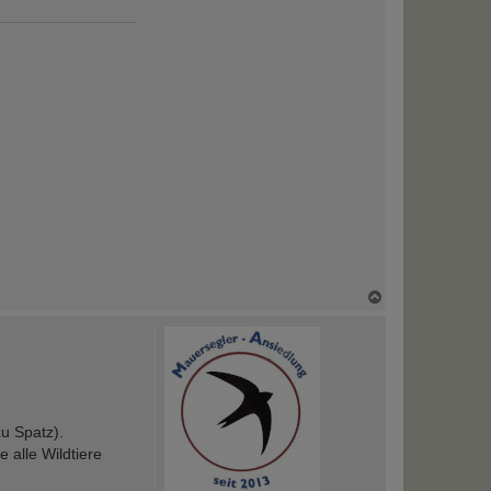
N
a
c
h
o
b
e
n
zu Spatz).
 alle Wildtiere