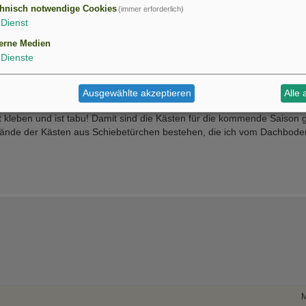
hnisch notwendige Cookies
(immer erforderlich)
Dienst
it Mauerseglerbruten und teile gerne meine Meinung zu deiner Frage 
erne Medien
ehn Jahren. Ich stelle fest, dass bei den Mauerseglern ähnliche Zuständ
Dienste
richtige Messies, die nach der Brut ein wahres Chaos hinterlassen. I
 können sich an keine Hausordnung halten! Da ist jeweils die ganze fr
herum, verlassene (wohl unbefruchtete) Eier und zerbrochene Eierschale
Ausgewählte akzeptieren
Alle 
oden und Wänden festklebt und sauge dann vorsichtig bis in alle Ritze
 kleben und ist tabu! Damit sind die Kästen für die kommende Saison gu
kwände der Kästen aus Schiebetürchen bestehen, die ich vom Dachbode
M