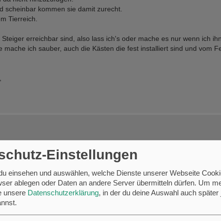
nd scheinbar kommen sie damit zurecht.
m Tierreich.
Steiger erreichbar sind, also lass ich's oder mache es nur wenn ich i
 mache ich sauber, auch die Kästen die fest installiert sind und vom F
,
schutz-Einstellungen
ich Bescheid - und hoffe, dass die drei restlichen Nistplätze bald auch
 du einsehen und auswählen, welche Dienste unserer Webseite Cooki
ser ablegen oder Daten an andere Server übermitteln dürfen.
Um me
se unsere
Datenschutzerklärung
, in der du deine Auswahl auch später 
nnst.