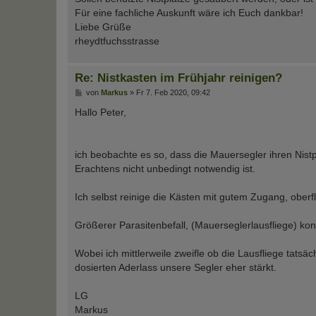
Für eine fachliche Auskunft wäre ich Euch dankbar!
Liebe Grüße
rheydtfuchsstrasse
Re: Nistkasten im Frühjahr reinigen?
B
von
Markus
»
Fr 7. Feb 2020, 09:42
e
i
Hallo Peter,
t
r
a
g
ich beobachte es so, dass die Mauersegler ihren Nist
Erachtens nicht unbedingt notwendig ist.
Ich selbst reinige die Kästen mit gutem Zugang, oberfl
Größerer Parasitenbefall, (Mauerseglerlausfliege) ko
Wobei ich mittlerweile zweifle ob die Lausfliege tatsä
dosierten Aderlass unsere Segler eher stärkt.
LG
Markus