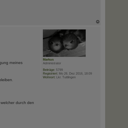
N
a
c
h
o
b
e
n
Markus
nigung meines
Administrator
Beiträge:
5799
Registriert:
Mo 26. Dez 2016, 18:09
Wohnort:
Lkr. Tuttlingen
bleiben.
g, welcher durch den