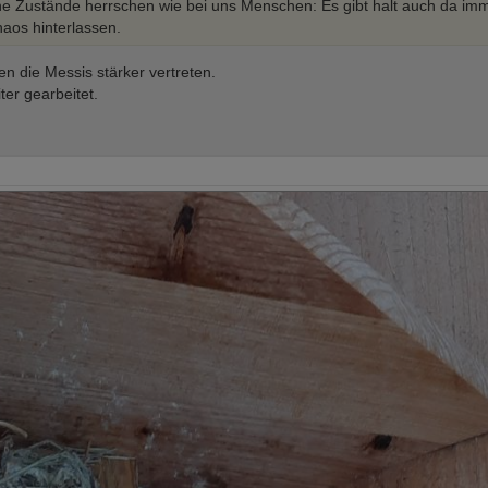
iche Zustände herrschen wie bei uns Menschen: Es gibt halt auch da im
haos hinterlassen.
n die Messis stärker vertreten.
er gearbeitet.