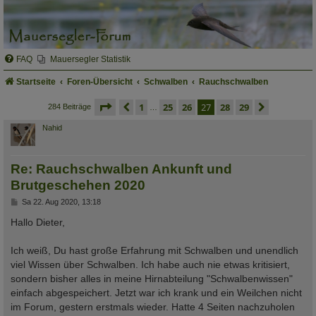
FAQ
Mauersegler Statistik
Startseite
Foren-Übersicht
Schwalben
Rauchschwalben
seite
27 von 29
vorherige
1
25
26
27
28
29
nächste
284 Beiträge
…
Nahid
Re: Rauchschwalben Ankunft und
Brutgeschehen 2020
B
Sa 22. Aug 2020, 13:18
e
i
Hallo Dieter,
t
r
a
Ich weiß, Du hast große Erfahrung mit Schwalben und unendlich
g
viel Wissen über Schwalben. Ich habe auch nie etwas kritisiert,
sondern bisher alles in meine Hirnabteilung "Schwalbenwissen"
einfach abgespeichert. Jetzt war ich krank und ein Weilchen nicht
im Forum, gestern erstmals wieder. Hatte 4 Seiten nachzuholen