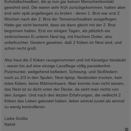
Kuhstallschwalben, die ja nun gar keinen Menschenkontakt
gewohnt sind. Die waren sehr früh zurückgekommen, hatten aber
erst sehr spät angefangen zu brüten - deren 1. Brut war erst 2
Wochen nach der 2. Brut der Tennenschwalben ausgeflogen.
Hatte gar nicht bemerkt, dass sie dann gleich mit der 2. Brut
begonnen hatten. Erst vor einigen Tagen, als plötzlich ein
zerbrochenes Ei unterm Nest lag, mit frischem Dotter, also
unbefruchtet. Gestern gesehen, daß 2 Küken im Nest sind, und
schon recht groß.
Also heut die 2 Küken rausgenommen und mit Kieselgur bestäubt
- waren bis auf eine einzige Lausfliege völlig parasitenfrei.
Putzmunter, weitgehend befiedert, Schwung- und Stoßfedern
noch zu 2/3 in den Spulen. Nest tiptop: Nestboden trocken, kein
totes Küken, keine Mähnenhaare. Aber konnte man nicht wissen,
das Nest ist so dicht unter der Decke, da sieht man nichts von
den Jungen. Und nach den letzten Erfahrungen, die vielleicht 2
Küken das Leben gekostet haben, lieber einmal zuviel als einmal
zu wenig kontrollieren.
Liebe Grüße
Nahid