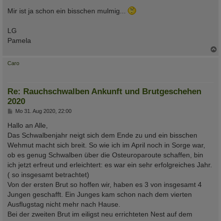
Mir ist ja schon ein bisschen mulmig...
LG
Pamela
c
Caro
Re: Rauchschwalben Ankunft und Brutgeschehen
2020
B
Mo 31. Aug 2020, 22:00
e
i
Hallo an Alle,
t
Das Schwalbenjahr neigt sich dem Ende zu und ein bisschen
r
a
Wehmut macht sich breit. So wie ich im April noch in Sorge war,
g
ob es genug Schwalben über die Osteuroparoute schaffen, bin
ich jetzt erfreut und erleichtert: es war ein sehr erfolgreiches Jahr.
( so insgesamt betrachtet)
Von der ersten Brut so hoffen wir, haben es 3 von insgesamt 4
Jungen geschafft. Ein Junges kam schon nach dem vierten
Ausflugstag nicht mehr nach Hause.
Bei der zweiten Brut im eiligst neu errichteten Nest auf dem