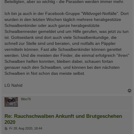
Beteiligten, aber so wichtig - die Parasiten werden immer mehr.
Ich bin ja auch in der Facebook-Gruppe "Wildvogel-Notfälle". Dort
wurden in den letzten Wochen täglich mehrere herabgestütze
Schwalbenkinder oder auch ganze herabgestützte
Schwalbennester gemeldet und um Hilfe gerufen, was jetzt zu tun
ist. Gottseidank sind dort auch viele Schwalbenkundige, die
schnell zur Stelle sind und beraten, und notfalls an Päppler
vermitteln können. Fast alle Schwalbenkinder können gerettet
werden. Und die meisten der Finder, die einmal erfolgreich "ihren"
Schwalben helfen konnten, bleiben dabei, schauen fortan
genauer nach den Schwalben, und können bei den nächsten
Schwalben in Not schon das meiste selbst.
LG Nahid
c
Bibo76
Re: Rauchschwalben Ankunft und Brutgeschehen
2020
B
Fr 28. Aug 2020, 18:44
e