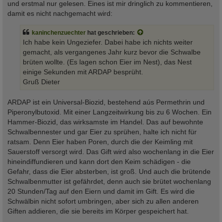
und erstmal nur gelesen. Eines ist mir dringlich zu kommentieren,
damit es nicht nachgemacht wird:
kaninchenzuechter
hat geschrieben:
Ich habe kein Ungeziefer. Dabei habe ich nichts weiter
gemacht, als vergangenes Jahr kurz bevor die Schwalbe
brüten wollte. (Es lagen schon Eier im Nest), das Nest
einige Sekunden mit ARDAP besprüht.
Gruß Dieter
ARDAP ist ein Universal-Biozid, bestehend aús Permethrin und
Piperonylbutoxid. Mit einer Langzeitwirkung bis zu 6 Wochen. Ein
Hammer-Biozid, das wirksamste im Handel. Das auf bewohnte
Schwalbennester und gar Eier zu sprühen, halte ich nicht für
ratsam. Denn Eier haben Poren, durch die der Keimling mit
Sauerstoff versorgt wird. Das Gift wird also wochenlang in die Eier
hineindiffundieren und kann dort den Keim schädigen - die
Gefahr, dass die Eier absterben, ist groß. Und auch die brütende
Schwalbenmutter ist gefährdet, denn auch sie brütet wochenlang
20 Stunden/Tag auf den Eiern und damit im Gift. Es wird die
Schwälbin nicht sofort umbringen, aber sich zu allen anderen
Giften addieren, die sie bereits im Körper gespeichert hat.