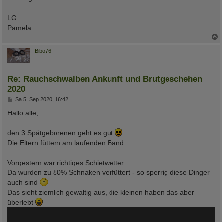
LG
Pamela
c
Bibo76
Re: Rauchschwalben Ankunft und Brutgeschehen
2020
B
Sa 5. Sep 2020, 16:42
e
i
Hallo alle,
t
r
a
den 3 Spätgeborenen geht es gut
g
Die Eltern füttern am laufenden Band.
Vorgestern war richtiges Schietwetter...
Da wurden zu 80% Schnaken verfüttert - so sperrig diese Dinger
auch sind
Das sieht ziemlich gewaltig aus, die kleinen haben das aber
überlebt