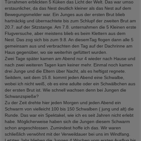
Türrahmen erblickten 5 Küken das Licht der Welt. Das war umso
erstaunlicher, da das Nest deutlich kleiner als das Nest auf dem
Bewegungsmelder war. Ein Junges aus der ersten Brut blieb
hartnäckig und übernachtete bis zum Schlupf der zweiten Brut am
20.7. auf der Sitzstange. Am 7.8. unternahmen die 5 Kleinen erste
Flugversuche, aber meistens blieb es beim Klettern aus dem
Nest. Das zog sich bis zum 9.8. An diesemTag flogen dann alle 5
gemeinsam aus und verbrachten den Tag auf der Dachrinne am
Haus gegenüber, wo sie weiterhin gefüttert wurden.
Zwei Tage später kamen am Abend nur 4 wieder nach Hause und
nach zwei weiteren Tagen kam keiner mehr. Einmal noch kamen
drei Junge und die Eltern über Nacht, als es heftigst regnete.
Seitdem, seit dem 15.8. kommt jeden Abend eine Schwalbe,
wobei ich nicht weiß, ob es eine adulte oder ein Schwälbchen aus
der ersten Brut ist. Wie schnell wachsen denn bei Jungen die
Schwanzspieße?
Zu der Zeit drehte hier jeden Morgen und jeden Abend ein
Schwarm von vielleicht 100 bis 150 Schwalben ( jung und alt) die
Runde. Das war ein Spektakel, wie ich es seit Jahren nicht erlebt
habe. Möglicherweise haben sich die Jungen diesem Schwarm
schon angeschlossen. Zumindest hoffe ich das. Wir waren
schließlich verwöhnt mit der Verweildauer bei uns im Windfang.
Letztes Jahr blieben die Jungen 4 Wochen vom ersten Ausflug bis