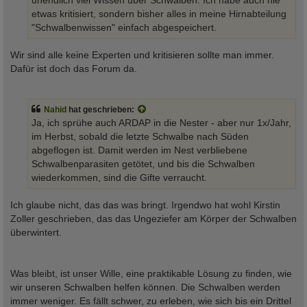
unendlich viel Wissen über Schwalben. Ich habe auch nie
etwas kritisiert, sondern bisher alles in meine Hirnabteilung
"Schwalbenwissen" einfach abgespeichert.
Wir sind alle keine Experten und kritisieren sollte man immer.
Dafür ist doch das Forum da.
Nahid
hat geschrieben:
Ja, ich sprühe auch ARDAP in die Nester - aber nur 1x/Jahr,
im Herbst, sobald die letzte Schwalbe nach Süden
abgeflogen ist. Damit werden im Nest verbliebene
Schwalbenparasiten getötet, und bis die Schwalben
wiederkommen, sind die Gifte verraucht.
Ich glaube nicht, das das was bringt. Irgendwo hat wohl Kirstin
Zoller geschrieben, das das Ungeziefer am Körper der Schwalben
überwintert.
Was bleibt, ist unser Wille, eine praktikable Lösung zu finden, wie
wir unseren Schwalben helfen können. Die Schwalben werden
immer weniger. Es fällt schwer, zu erleben, wie sich bis ein Drittel