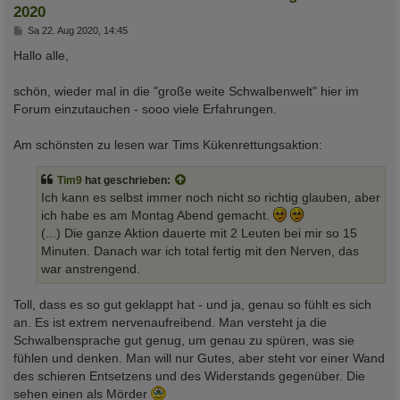
2020
B
Sa 22. Aug 2020, 14:45
e
i
Hallo alle,
t
r
a
schön, wieder mal in die "große weite Schwalbenwelt" hier im
g
Forum einzutauchen - sooo viele Erfahrungen.
Am schönsten zu lesen war Tims Kükenrettungsaktion:
Tim9
hat geschrieben:
Ich kann es selbst immer noch nicht so richtig glauben, aber
ich habe es am Montag Abend gemacht.
(...) Die ganze Aktion dauerte mit 2 Leuten bei mir so 15
Minuten. Danach war ich total fertig mit den Nerven, das
war anstrengend.
Toll, dass es so gut geklappt hat - und ja, genau so fühlt es sich
an. Es ist extrem nervenaufreibend. Man versteht ja die
Schwalbensprache gut genug, um genau zu spüren, was sie
fühlen und denken. Man will nur Gutes, aber steht vor einer Wand
des schieren Entsetzens und des Widerstands gegenüber. Die
sehen einen als Mörder