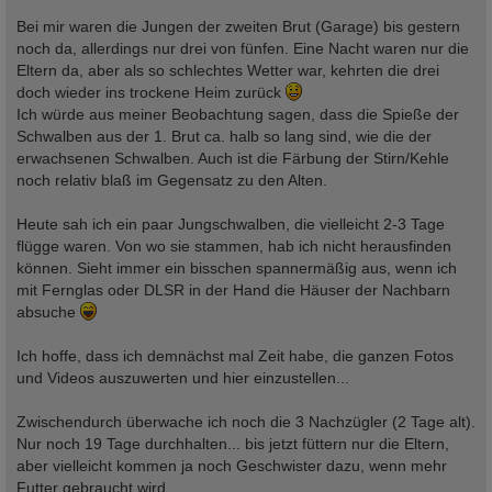
Bei mir waren die Jungen der zweiten Brut (Garage) bis gestern
noch da, allerdings nur drei von fünfen. Eine Nacht waren nur die
Eltern da, aber als so schlechtes Wetter war, kehrten die drei
doch wieder ins trockene Heim zurück
Ich würde aus meiner Beobachtung sagen, dass die Spieße der
Schwalben aus der 1. Brut ca. halb so lang sind, wie die der
erwachsenen Schwalben. Auch ist die Färbung der Stirn/Kehle
noch relativ blaß im Gegensatz zu den Alten.
Heute sah ich ein paar Jungschwalben, die vielleicht 2-3 Tage
flügge waren. Von wo sie stammen, hab ich nicht herausfinden
können. Sieht immer ein bisschen spannermäßig aus, wenn ich
mit Fernglas oder DLSR in der Hand die Häuser der Nachbarn
absuche
Ich hoffe, dass ich demnächst mal Zeit habe, die ganzen Fotos
und Videos auszuwerten und hier einzustellen...
Zwischendurch überwache ich noch die 3 Nachzügler (2 Tage alt).
Nur noch 19 Tage durchhalten... bis jetzt füttern nur die Eltern,
aber vielleicht kommen ja noch Geschwister dazu, wenn mehr
Futter gebraucht wird.