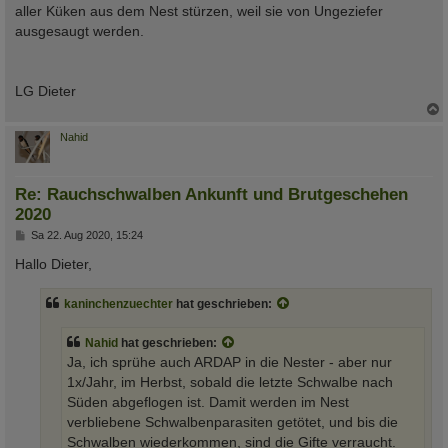
aller Küken aus dem Nest stürzen, weil sie von Ungeziefer
ausgesaugt werden.
LG Dieter
c
Nahid
Re: Rauchschwalben Ankunft und Brutgeschehen
2020
B
Sa 22. Aug 2020, 15:24
e
i
Hallo Dieter,
t
r
a
kaninchenzuechter
hat geschrieben:
g
Nahid
hat geschrieben:
Ja, ich sprühe auch ARDAP in die Nester - aber nur
1x/Jahr, im Herbst, sobald die letzte Schwalbe nach
Süden abgeflogen ist. Damit werden im Nest
verbliebene Schwalbenparasiten getötet, und bis die
Schwalben wiederkommen, sind die Gifte verraucht.