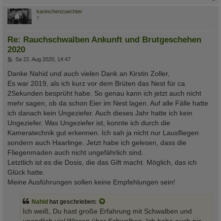
c
kaninchenzuechter
†
Re: Rauchschwalben Ankunft und Brutgeschehen
2020
B
Sa 22. Aug 2020, 14:47
e
i
Danke Nahid und auch vielen Dank an Kirstin Zoller,
t
Es war 2019, als ich kurz vor dem Brüten das Nest für ca
r
a
2Sekunden besprüht habe. So genau kann ich jetzt auch nicht
g
mehr sagen, ob da schon Eier im Nest lagen. Auf alle Fälle hatte
ich danach kein Ungeziefer. Auch dieses Jahr hatte ich kein
Ungeziefer. Was Ungeziefer ist, konnte ich durch die
Kameratechnik gut erkennen. Ich sah ja nicht nur Lausfliegen
sondern auch Haarlinge. Jetzt habe ich gelesen, dass die
Fliegenmaden auch nicht ungefährlich sind.
Letztlich ist es die Dosis, die das Gift macht. Möglich, das ich
Glück hatte.
Meine Ausführungen sollen keine Empfehlungen sein!
Nahid
hat geschrieben:
Ich weiß, Du hast große Erfahrung mit Schwalben und