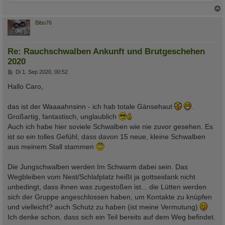
c
Bibo76
Re: Rauchschwalben Ankunft und Brutgeschehen
2020
B
Di 1. Sep 2020, 00:52
e
i
Hallo Caro,
t
r
a
das ist der Waaaahnsinn - ich hab totale Gänsehaut
.
g
Großartig, fantastisch, unglaublich
Auch ich habe hier soviele Schwalben wie nie zuvor gesehen. Es
ist so ein tolles Gefühl, dass davon 15 neue, kleine Schwalben
aus meinem Stall stammen
Die Jungschwalben werden Im Schwarm dabei sein. Das
Wegbleiben vom Nest/Schlafplatz heißt ja gottseidank nicht
unbedingt, dass ihnen was zugestoßen ist... die Lütten werden
sich der Gruppe angeschlossen haben, um Kontakte zu knüpfen
und vielleicht? auch Schutz zu haben (ist meine Vermutung)
Ich denke schon, dass sich ein Teil bereits auf dem Weg befindet.