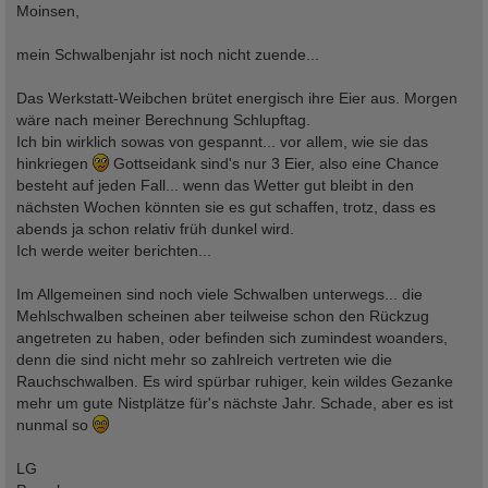
i
Moinsen,
t
r
a
mein Schwalbenjahr ist noch nicht zuende...
g
Das Werkstatt-Weibchen brütet energisch ihre Eier aus. Morgen
wäre nach meiner Berechnung Schlupftag.
Ich bin wirklich sowas von gespannt... vor allem, wie sie das
hinkriegen
Gottseidank sind's nur 3 Eier, also eine Chance
besteht auf jeden Fall... wenn das Wetter gut bleibt in den
nächsten Wochen könnten sie es gut schaffen, trotz, dass es
abends ja schon relativ früh dunkel wird.
Ich werde weiter berichten...
Im Allgemeinen sind noch viele Schwalben unterwegs... die
Mehlschwalben scheinen aber teilweise schon den Rückzug
angetreten zu haben, oder befinden sich zumindest woanders,
denn die sind nicht mehr so zahlreich vertreten wie die
Rauchschwalben. Es wird spürbar ruhiger, kein wildes Gezanke
mehr um gute Nistplätze für's nächste Jahr. Schade, aber es ist
nunmal so
LG