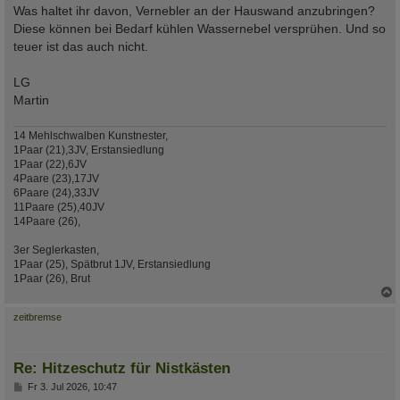
g
Was haltet ihr davon, Vernebler an der Hauswand anzubringen?
Diese können bei Bedarf kühlen Wassernebel versprühen. Und so
teuer ist das auch nicht.
LG
Martin
14 Mehlschwalben Kunstnester,
1Paar (21),3JV, Erstansiedlung
1Paar (22),6JV
4Paare (23),17JV
6Paare (24),33JV
11Paare (25),40JV
14Paare (26),
3er Seglerkasten,
1Paar (25), Spätbrut 1JV, Erstansiedlung
1Paar (26), Brut
c
zeitbremse
Re: Hitzeschutz für Nistkästen
B
Fr 3. Jul 2026, 10:47
e