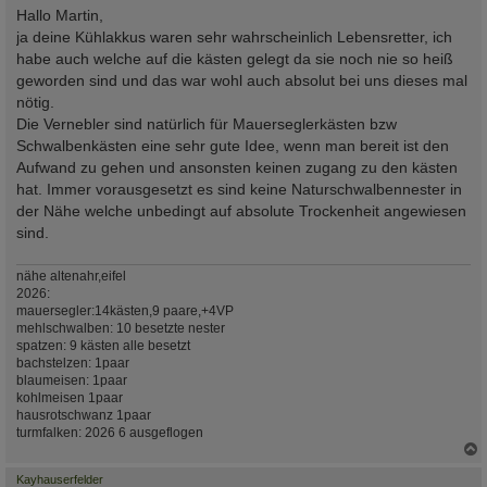
i
Hallo Martin,
t
ja deine Kühlakkus waren sehr wahrscheinlich Lebensretter, ich
r
a
habe auch welche auf die kästen gelegt da sie noch nie so heiß
g
geworden sind und das war wohl auch absolut bei uns dieses mal
nötig.
Die Vernebler sind natürlich für Mauerseglerkästen bzw
Schwalbenkästen eine sehr gute Idee, wenn man bereit ist den
Aufwand zu gehen und ansonsten keinen zugang zu den kästen
hat. Immer vorausgesetzt es sind keine Naturschwalbennester in
der Nähe welche unbedingt auf absolute Trockenheit angewiesen
sind.
nähe altenahr,eifel
2026:
mauersegler:14kästen,9 paare,+4VP
mehlschwalben: 10 besetzte nester
spatzen: 9 kästen alle besetzt
bachstelzen: 1paar
blaumeisen: 1paar
kohlmeisen 1paar
hausrotschwanz 1paar
turmfalken: 2026 6 ausgeflogen
c
Kayhauserfelder