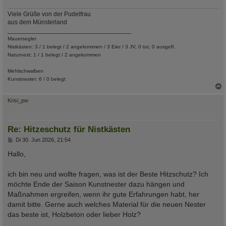
Viele Grüße von der Pudelfrau
aus dem Münsterland
___________________________________
Mauersegler
Nistkästen: 3 / 1 belegt / 2 angekommen / 3 Eier / 3 JV, 0 tot, 0 ausgefl.
Naturnest: 1 / 1 belegt / 2 angekommen
Mehlschwalben
Kunstnester: 6 / 0 belegt
c
Krisi_pw
Re: Hitzeschutz für Nistkästen
B
Di 30. Jun 2026, 21:54
e
i
Hallo,
t
r
a
ich bin neu und wollte fragen, was ist der Beste Hitzschutz? Ich
g
möchte Ende der Saison Kunstnester dazu hängen und
Maßnahmen ergreifen, wenn ihr gute Erfahrungen habt, her
damit bitte. Gerne auch welches Material für die neuen Nester
das beste ist, Holzbeton oder lieber Holz?