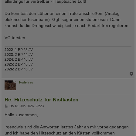
allerdings für vertretbar - Hauptsache Luft!
Du könntest den Lüfter an einen Trafo anschließen. (Analog
elektrischer Eisenbahn). Ggf. sogar einen stufenlosen. Dann
kannst du die Drehgeschwindigkeit je nach Bedarf frei regulieren.
VG torsten
2022
: 1 BP / 3 JV
2023
: 2 BP / 4 JV
2024
: 2 BP / 6 JV
2025
: 2 BP / 6 JV
2026
: 2 BP / 6 JV
c
Pudelfrau
Re: Hitzeschutz für Nistkästen
B
Do 18. Jun 2026, 23:23
e
i
Hallo zusammen,
t
r
a
irgendwie sind die Antworten letztes Jahr an mir vorbeigegangen
g
und ich habe den Hitzeschutz an den Kästen vollkommen