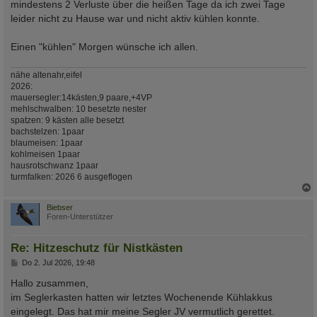
mindestens 2 Verluste über die heißen Tage da ich zwei Tage
leider nicht zu Hause war und nicht aktiv kühlen konnte.
Einen "kühlen" Morgen wünsche ich allen.
nähe altenahr,eifel
2026:
mauersegler:14kästen,9 paare,+4VP
mehlschwalben: 10 besetzte nester
spatzen: 9 kästen alle besetzt
bachstelzen: 1paar
blaumeisen: 1paar
kohlmeisen 1paar
hausrotschwanz 1paar
turmfalken: 2026 6 ausgeflogen
c
Biebser
Foren-Unterstützer
Re: Hitzeschutz für Nistkästen
B
Do 2. Jul 2026, 19:48
e
i
Hallo zusammen,
t
im Seglerkasten hatten wir letztes Wochenende Kühlakkus
r
a
eingelegt. Das hat mir meine Segler JV vermutlich gerettet.