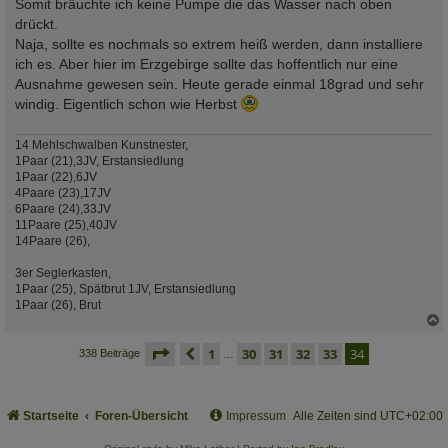
Somit bräuchte ich keine Pumpe die das Wasser nach oben
drückt.
Naja, sollte es nochmals so extrem heiß werden, dann installiere
ich es. Aber hier im Erzgebirge sollte das hoffentlich nur eine
Ausnahme gewesen sein. Heute gerade einmal 18grad und sehr
windig. Eigentlich schon wie Herbst
14 Mehlschwalben Kunstnester,
1Paar (21),3JV, Erstansiedlung
1Paar (22),6JV
4Paare (23),17JV
6Paare (24),33JV
11Paare (25),40JV
14Paare (26),
3er Seglerkasten,
1Paar (25), Spätbrut 1JV, Erstansiedlung
1Paar (26), Brut
c
seite
34 von 34
vorherige
1
30
31
32
33
34
338 Beiträge
…
Startseite
Foren-Übersicht
Impressum
Alle Zeiten sind
UTC+02:00