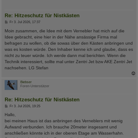
Re: Hitzeschutz für Nistkästen
B
Fr 3. Jul 2026, 17:37
e
i
Moin zusammen, die Idee mit dem Vernebler hat mich auf die
t
Idee gebracht, eine hier in der Nähe ansässige Firma mal
r
a
befragen zu wollen, ob die sowas über den Kästen anbringen und
g
was es kosten würde. Den Inhaber kenne ich und glaube, dass es
nicht zu teuer würde. Ich werde dann mal berichten. Wenn die
Technik interessiert, sollte mal unter Zentri Jet bzw AKE Zentri Jet
nachsehen. LG Stefan
c
Biebser
Foren-Unterstützer
Re: Hitzeschutz für Nistkästen
B
Fr 3. Jul 2026, 19:25
e
i
Hallo,
t
bei meinen Haus ist das anbringen des Verneblers mit wenig
r
a
Aufwand verbunden. Ich brauche 20meter insgesamt und
g
anschließen könnte ich in der oberen Etage am Wasserhahn.