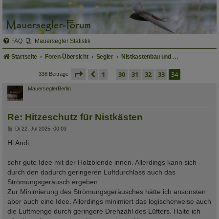
FAQ
Mauersegler Statistik
Startseite
Foren-Übersicht
Segler
Nistkastenbau und Verwendung fertiger Nistkästen
seite
34 von 34
vorherige
1
30
31
32
33
34
338 Beiträge
…
MauerseglerBerlin
Re: Hitzeschutz für Nistkästen
B
Di 22. Jul 2025, 00:03
e
i
Hi Andi,
t
r
a
sehr gute Idee mit der Holzblende innen. Allerdings kann sich
g
durch den dadurch geringeren Luftdurchlass auch das
Strömungsgeräusch ergeben.
Zur Minimierung des Strömungsgeräusches hätte ich ansonsten
aber auch eine Idee. Allerdings minimiert das logischerweise auch
die Luftmenge durch geringere Drehzahl des Lüfters. Halte ich