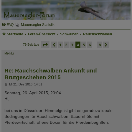
FAQ
Mauersegler Statistik
Startseite
Foren-Übersicht
Schwalben
Rauchschwalben
seite
4 von 8
vorherige
1
2
3
4
5
6
8
nächste
79 Beiträge
…
Mikkki
Re: Rauchschwalben Ankunft und
Brutgeschehen 2015
B
Mi 21. Dez 2016, 14:51
e
i
Sonntag, 26. April 2015, 20:04
t
Hi,
r
a
g
bei uns in Düsseldorf Himmelgeist gibt es geradezu ideale
Bedingungen für Rauchschwalben. Bauernhöfe mit
Pferdewirtschaft, offene Boxen für die Pferdeinbegriffen.