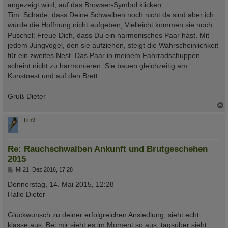
angezeigt wird, auf das Browser-Symbol klicken.
Tim: Schade, dass Deine Schwalben noch nicht da sind aber ich
würde die Hoffnung nicht aufgeben, Vielleicht kommen sie noch.
Puschel: Freue Dich, dass Du ein harmonisches Paar hast. Mit
jedem Jungvogel, den sie aufziehen, steigt die Wahrscheinlichkeit
für ein zweites Nest. Das Paar in meinem Fahrradschuppen
scheint nicht zu harmonieren. Sie bauen gleichzeitig am
Kunstnest und auf den Brett.
Gruß Dieter
c
Tim9
Re: Rauchschwalben Ankunft und Brutgeschehen
2015
B
Mi 21. Dez 2016, 17:28
e
i
Donnerstag, 14. Mai 2015, 12:28
t
Hallo Dieter
r
a
g
Glückwunsch zu deiner erfolgreichen Ansiedlung, sieht echt
klasse aus. Bei mir sieht es im Moment so aus, tagsüber sieht