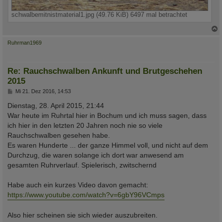
schwalbemitnistmaterial1.jpg (49.76 KiB) 6497 mal betrachtet
c
Ruhrman1969
Re: Rauchschwalben Ankunft und Brutgeschehen
2015
B
Mi 21. Dez 2016, 14:53
e
i
Dienstag, 28. April 2015, 21:44
t
War heute im Ruhrtal hier in Bochum und ich muss sagen, dass
r
a
ich hier in den letzten 20 Jahren noch nie so viele
g
Rauchschwalben gesehen habe.
Es waren Hunderte ... der ganze Himmel voll, und nicht auf dem
Durchzug, die waren solange ich dort war anwesend am
gesamten Ruhrverlauf. Spielerisch, zwitschernd
Habe auch ein kurzes Video davon gemacht:
https://www.youtube.com/watch?v=6gbY96VCmps
Also hier scheinen sie sich wieder auszubreiten.