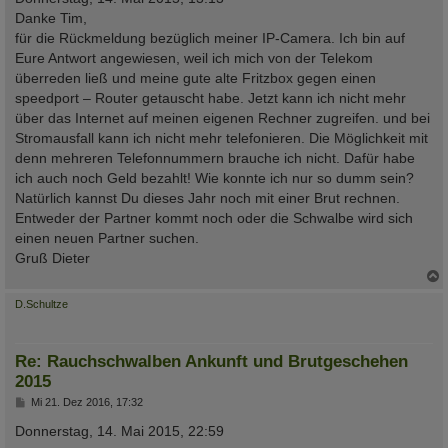
t
Danke Tim,
r
a
für die Rückmeldung bezüglich meiner IP-Camera. Ich bin auf
g
Eure Antwort angewiesen, weil ich mich von der Telekom
überreden ließ und meine gute alte Fritzbox gegen einen
speedport – Router getauscht habe. Jetzt kann ich nicht mehr
über das Internet auf meinen eigenen Rechner zugreifen. und bei
Stromausfall kann ich nicht mehr telefonieren. Die Möglichkeit mit
denn mehreren Telefonnummern brauche ich nicht. Dafür habe
ich auch noch Geld bezahlt! Wie konnte ich nur so dumm sein?
Natürlich kannst Du dieses Jahr noch mit einer Brut rechnen.
Entweder der Partner kommt noch oder die Schwalbe wird sich
einen neuen Partner suchen.
Gruß Dieter
c
D.Schultze
Re: Rauchschwalben Ankunft und Brutgeschehen
2015
B
Mi 21. Dez 2016, 17:32
e
i
Donnerstag, 14. Mai 2015, 22:59
t