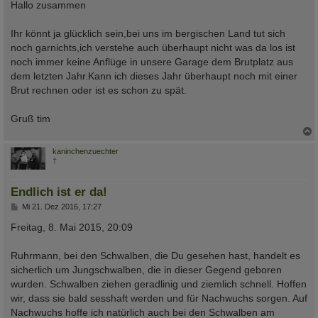
Hallo zusammen
r
a
g
Ihr könnt ja glücklich sein,bei uns im bergischen Land tut sich
noch garnichts,ich verstehe auch überhaupt nicht was da los ist
noch immer keine Anflüge in unsere Garage dem Brutplatz aus
dem letzten Jahr.Kann ich dieses Jahr überhaupt noch mit einer
Brut rechnen oder ist es schon zu spät.
Gruß tim
c
kaninchenzuechter
†
Endlich ist er da!
B
Mi 21. Dez 2016, 17:27
e
i
Freitag, 8. Mai 2015, 20:09
t
r
a
Ruhrmann, bei den Schwalben, die Du gesehen hast, handelt es
g
sicherlich um Jungschwalben, die in dieser Gegend geboren
wurden. Schwalben ziehen geradlinig und ziemlich schnell. Hoffen
wir, dass sie bald sesshaft werden und für Nachwuchs sorgen. Auf
Nachwuchs hoffe ich natürlich auch bei den Schwalben am