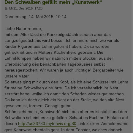
Den Schwalben gefällt mein „Kunstwerk“
B
Mi 21. Dez 2016, 17:28
e
i
Donnerstag, 14. Mai 2015, 10:14
t
r
a
Liebe Naturfreunde,
g
mit dem Alter lässt die Kurzzeitgedächtnis nach aber das
Langzeitgedächtnis wird besser. Ich erinnere mich wie wir als
Kinder Figuren aus Lehm geformt haben. Diese wurden
getrocknet und in Mutters Küchenherd gebrannt. Die
Lehmklumpen haben wir natürlich mittels Stöcken aus der
Uferböschung des benachbarten Tagebausees selbst
herausgestochert. Wir waren ja auch „richtige“ Bergarbeiter wie
unsere Väter.
So etwas ging mir durch den Kopf, als ich eine Schüssel mit Lehm
für meine Schwalben einrührte. Da ich versehentlich ihr Nest
zerstört hatte, wollte ich damit den Schaden wieder gut machen.
Da kann ich doch gleich ein Nest an der Stelle, wo das alte Nest
gewesen ist, formen. Gesagt, getan .
Schön sieht mein „Kunstwerk“ nicht aus aber es ist stabil und den
Schwalben scheint es zu gefallen. Schaut es Euch an! Einfach auf
diesen
http://us33783.mytenvis.org:80
Link klicken. Anmeldename
gast Kennwort ebenfalls gast. In dem Fenster, welches danach