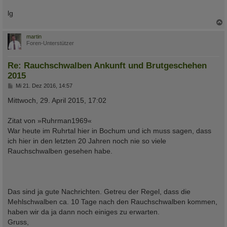
lg
c
martin
Foren-Unterstützer
Re: Rauchschwalben Ankunft und Brutgeschehen
2015
B
Mi 21. Dez 2016, 14:57
e
i
Mittwoch, 29. April 2015, 17:02
t
r
a
Zitat von »Ruhrman1969«
g
War heute im Ruhrtal hier in Bochum und ich muss sagen, dass
ich hier in den letzten 20 Jahren noch nie so viele
Rauchschwalben gesehen habe.
Das sind ja gute Nachrichten. Getreu der Regel, dass die
Mehlschwalben ca. 10 Tage nach den Rauchschwalben kommen,
haben wir da ja dann noch einiges zu erwarten.
Gruss,