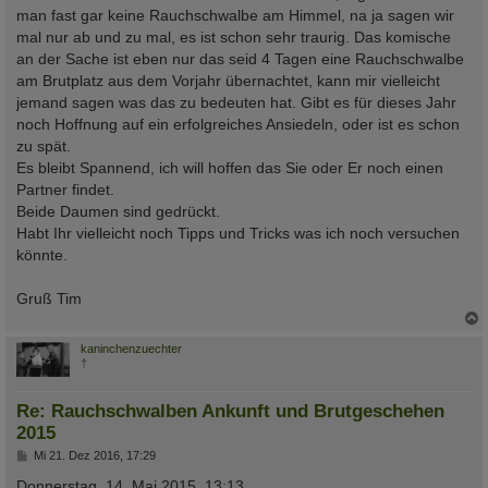
man fast gar keine Rauchschwalbe am Himmel, na ja sagen wir
mal nur ab und zu mal, es ist schon sehr traurig. Das komische
an der Sache ist eben nur das seid 4 Tagen eine Rauchschwalbe
am Brutplatz aus dem Vorjahr übernachtet, kann mir vielleicht
jemand sagen was das zu bedeuten hat. Gibt es für dieses Jahr
noch Hoffnung auf ein erfolgreiches Ansiedeln, oder ist es schon
zu spät.
Es bleibt Spannend, ich will hoffen das Sie oder Er noch einen
Partner findet.
Beide Daumen sind gedrückt.
Habt Ihr vielleicht noch Tipps und Tricks was ich noch versuchen
könnte.
Gruß Tim
c
kaninchenzuechter
†
Re: Rauchschwalben Ankunft und Brutgeschehen
2015
B
Mi 21. Dez 2016, 17:29
e
i
Donnerstag, 14. Mai 2015, 13:13