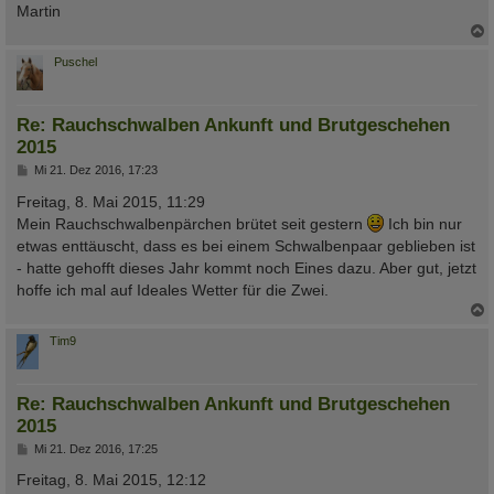
Martin
c
Puschel
Re: Rauchschwalben Ankunft und Brutgeschehen
2015
B
Mi 21. Dez 2016, 17:23
e
i
Freitag, 8. Mai 2015, 11:29
t
Mein Rauchschwalbenpärchen brütet seit gestern
Ich bin nur
r
a
etwas enttäuscht, dass es bei einem Schwalbenpaar geblieben ist
g
- hatte gehofft dieses Jahr kommt noch Eines dazu. Aber gut, jetzt
hoffe ich mal auf Ideales Wetter für die Zwei.
c
Tim9
Re: Rauchschwalben Ankunft und Brutgeschehen
2015
B
Mi 21. Dez 2016, 17:25
e
i
Freitag, 8. Mai 2015, 12:12
t