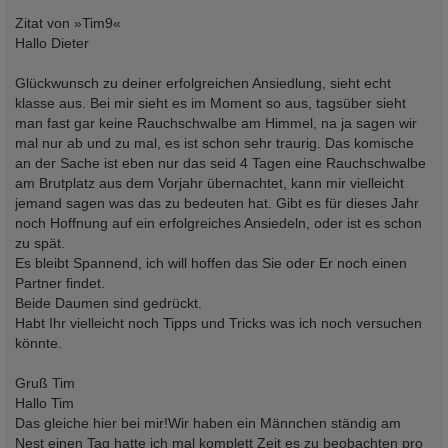
r
a
Zitat von »Tim9«
g
Hallo Dieter
Glückwunsch zu deiner erfolgreichen Ansiedlung, sieht echt
klasse aus. Bei mir sieht es im Moment so aus, tagsüber sieht
man fast gar keine Rauchschwalbe am Himmel, na ja sagen wir
mal nur ab und zu mal, es ist schon sehr traurig. Das komische
an der Sache ist eben nur das seid 4 Tagen eine Rauchschwalbe
am Brutplatz aus dem Vorjahr übernachtet, kann mir vielleicht
jemand sagen was das zu bedeuten hat. Gibt es für dieses Jahr
noch Hoffnung auf ein erfolgreiches Ansiedeln, oder ist es schon
zu spät.
Es bleibt Spannend, ich will hoffen das Sie oder Er noch einen
Partner findet.
Beide Daumen sind gedrückt.
Habt Ihr vielleicht noch Tipps und Tricks was ich noch versuchen
könnte.
Gruß Tim
Hallo Tim
Das gleiche hier bei mir!Wir haben ein Männchen ständig am
Nest einen Tag hatte ich mal komplett Zeit es zu beobachten pro