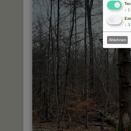
Tec
↓
1
Ext
↓
3
Ablehnen