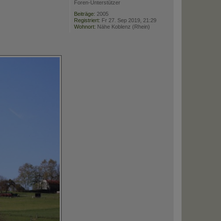
Foren-Unterstützer
o
b
Beiträge:
2005
Registriert:
Fr 27. Sep 2019, 21:29
e
Wohnort:
Nähe Koblenz (Rhein)
n