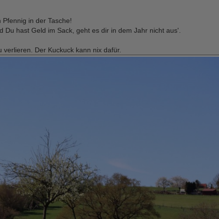
 Pfennig in der Tasche!
d Du hast Geld im Sack, geht es dir in dem Jahr nicht aus'.
 verlieren. Der Kuckuck kann nix dafür.