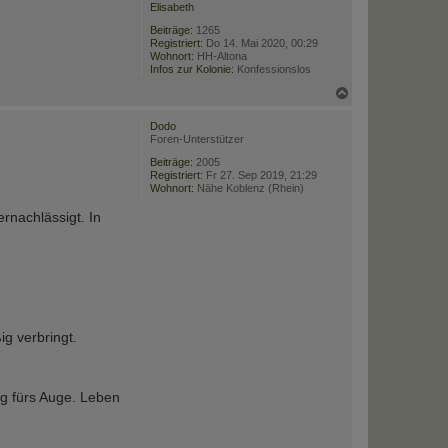
Elisabeth
Beiträge:
1265
Registriert:
Do 14. Mai 2020, 00:29
Wohnort:
HH-Altona
Infos zur Kolonie:
Konfessionslos
N
a
c
Dodo
h
Foren-Unterstützer
o
b
Beiträge:
2005
Registriert:
Fr 27. Sep 2019, 21:29
e
Wohnort:
Nähe Koblenz (Rhein)
n
rnachlässigt. In
ig verbringt.
ng fürs Auge. Leben