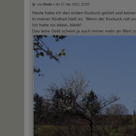
B
von
Dodo
»
So 17. Apr 2022, 22:53
e
i
Heute habe ich den ersten Kuckuck gehört und keinen
t
In meiner Kindheit hieß es: 'Wenn der Kuckuck ruft un
r
a
Ich hatte nix dabei, blank!
g
Das liebe Geld scheint ja auch immer mehr an Wert zu