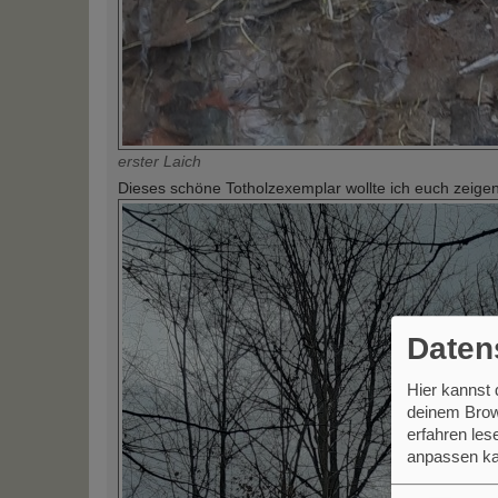
erster Laich
Dieses schöne Totholzexemplar wollte ich euch zeigen
Daten
Hier kannst
deinem Brow
erfahren le
anpassen ka