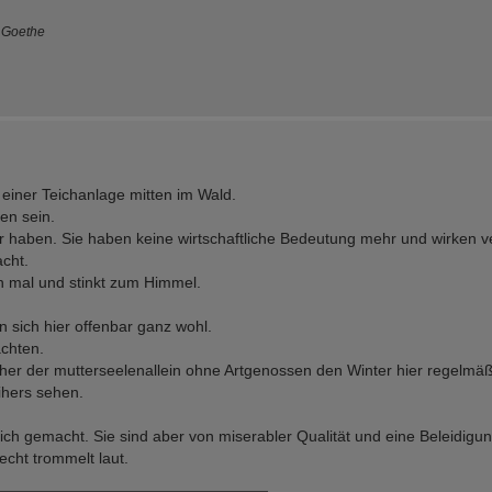
 Goethe
einer Teichanlage mitten im Wald.
en sein.
 haben. Sie haben keine wirtschaftliche Bedeutung mehr und wirken ve
cht.
n mal und stinkt zum Himmel.
 sich hier offenbar ganz wohl.
chten.
eiher der mutterseelenallein ohne Artgenossen den Winter hier regelmäß
ihers sehen.
ch gemacht. Sie sind aber von miserabler Qualität und eine Beleidigu
echt trommelt laut.