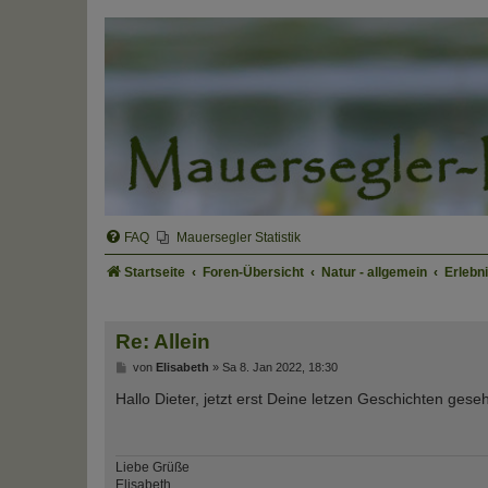
FAQ
Mauersegler Statistik
Startseite
Foren-Übersicht
Natur - allgemein
Erlebn
Re: Allein
B
von
Elisabeth
»
Sa 8. Jan 2022, 18:30
e
i
Hallo Dieter, jetzt erst Deine letzen Geschichten ge
t
r
a
g
Liebe Grüße
Elisabeth