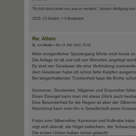
............................................................................................
"Es hört doch jeder nur, was er versteht."
Johann Wolfgang von
2025: 13 Kästen -> 3 Brutpaare
Re: Allein
B
von
Dodo
»
Mo 14. Mär 2022, 20:55
e
i
Mein morgentlicher Spaziergang führte mich heute zu 
t
Die Anlage ist alt und soll von Mönchen angelegt word
r
a
Es sind vier Gewässer die eine Verbindung zueinander
g
dem Gewässer habe ich schon fette Karpfen ausgema
Bei langanhaltender Trockenheit kippt die Brühe scho
Kormoran, Stockenten, Nilgänse und Graureiher fühlen
Einen Eisvogel kann man mit etwas Glück auch beoba
Eine Besonderheit für die Region ist aber der Silberr
Manchmal kann man ihn in Gesellschaft eines Graure
Fotos vom Silberreiher, Kormoran und Kolkrabe habe i
regt sich überall, die Vögel zwitschern, der Schwarzsp
Die ersten Unken haben schon gelaicht.