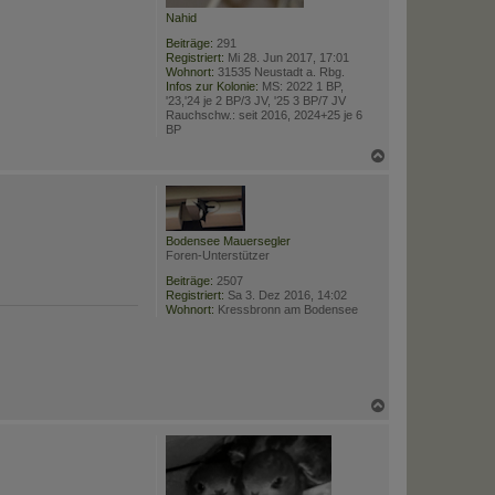
Nahid
Beiträge:
291
Registriert:
Mi 28. Jun 2017, 17:01
Wohnort:
31535 Neustadt a. Rbg.
Infos zur Kolonie:
MS: 2022 1 BP,
'23,'24 je 2 BP/3 JV, '25 3 BP/7 JV
Rauchschw.: seit 2016, 2024+25 je 6
BP
N
a
c
h
o
b
Bodensee Mauersegler
e
Foren-Unterstützer
n
Beiträge:
2507
Registriert:
Sa 3. Dez 2016, 14:02
Wohnort:
Kressbronn am Bodensee
N
a
c
h
o
b