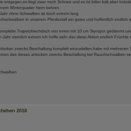
 entgegen,es liegt zwar noch Schnee und es ist bitter kalt,aber trotzd
ihrem Winterquatier heim kehren.
s Jahr ohne Schwalben ist doch extrem lang.
chwalben in unserem Pferdestall ein gutes und hoffentlich endlich ei
komplette Trapetzblechdach von innen mit 10 cm Styropor gedämmt und
n Jahr ziemlich extrem.Ich hoffe sehr das diese Aktion endlich Früchte 
nlocken zwecks Beschallung komplett einzustellen,habe mit mehrere
ommen das dieses anlocken zwecks Beschallung bei Rauchschwalben se
Schwalben
chehen 2018