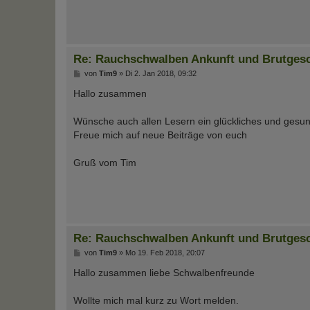
Re: Rauchschwalben Ankunft und Brutges
B
von
Tim9
»
Di 2. Jan 2018, 09:32
e
i
Hallo zusammen
t
r
a
Wünsche auch allen Lesern ein glückliches und gesu
g
Freue mich auf neue Beiträge von euch
Gruß vom Tim
Re: Rauchschwalben Ankunft und Brutges
B
von
Tim9
»
Mo 19. Feb 2018, 20:07
e
i
Hallo zusammen liebe Schwalbenfreunde
t
r
a
Wollte mich mal kurz zu Wort melden.
g