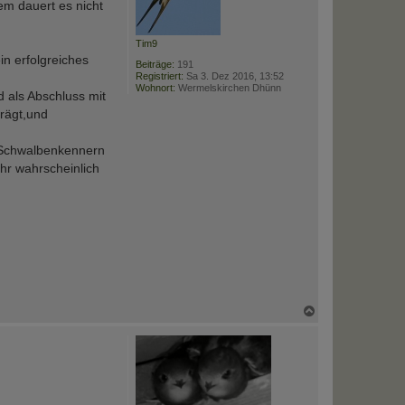
em dauert es nicht
Tim9
n erfolgreiches
Beiträge:
191
Registriert:
Sa 3. Dez 2016, 13:52
Wohnort:
Wermelskirchen Dhünn
 als Abschluss mit
trägt,und
n Schwalbenkennern
hr wahrscheinlich
N
a
c
h
o
b
e
n