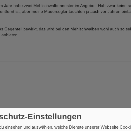
tztem Jahr habe zwei Mehlschwalbennester im Angebot. Hab zwar keine 
 entfernt ist, aber meine Mauersegler tauchten ja auch vor Jahren einf
s Gegenteil bewirkt, das wird bei den Mehlschwalben wohl auch so sei
 anbieten.
schutz-Einstellungen
 du einsehen und auswählen, welche Dienste unserer Webseite Cooki