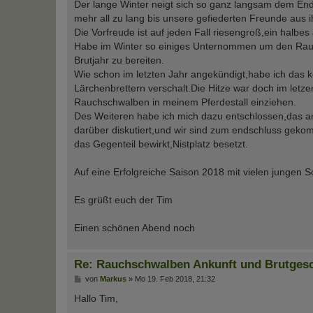
Der lange Winter neigt sich so ganz langsam dem Ende
mehr all zu lang bis unsere gefiederten Freunde aus 
Die Vorfreude ist auf jeden Fall riesengroß,ein halbe
Habe im Winter so einiges Unternommen um den Rauchs
Brutjahr zu bereiten.
Wie schon im letzten Jahr angekündigt,habe ich das 
Lärchenbrettern verschalt.Die Hitze war doch im letze
Rauchschwalben in meinem Pferdestall einziehen.
Des Weiteren habe ich mich dazu entschlossen,das a
darüber diskutiert,und wir sind zum endschluss gek
das Gegenteil bewirkt,Nistplatz besetzt.
Auf eine Erfolgreiche Saison 2018 mit vielen jungen 
Es grüßt euch der Tim
Einen schönen Abend noch
Re: Rauchschwalben Ankunft und Brutges
B
von
Markus
»
Mo 19. Feb 2018, 21:32
e
i
Hallo Tim,
t