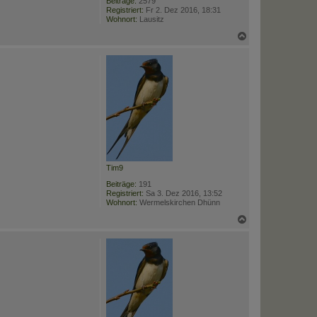
Beiträge:
2579
Registriert:
Fr 2. Dez 2016, 18:31
Wohnort:
Lausitz
N
a
c
h
o
b
e
n
Tim9
Beiträge:
191
Registriert:
Sa 3. Dez 2016, 13:52
Wohnort:
Wermelskirchen Dhünn
N
a
c
h
o
b
e
n