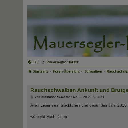
FAQ
Mauersegler Statistik
Startseite
Foren-Übersicht
Schwalben
Rauchschwa
Rauchschwalben Ankunft und Brutg
B
von
kaninchenzuechter
»
Mo 1. Jan 2018, 19:44
e
i
Allen Lesern ein glückliches und gesundes Jahr 2018!
t
r
a
wünscht Euch Dieter
g