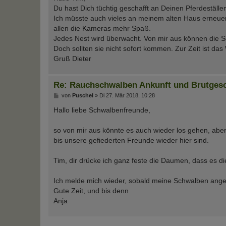
t
Du hast Dich tüchtig geschafft an Deinen Pferdeställe
r
a
Ich müsste auch vieles an meinem alten Haus erneuern
g
allen die Kameras mehr Spaß.
Jedes Nest wird überwacht. Von mir aus können die
Doch sollten sie nicht sofort kommen. Zur Zeit ist da
Gruß Dieter
Re: Rauchschwalben Ankunft und Brutges
B
von
Puschel
»
Di 27. Mär 2018, 10:28
e
i
Hallo liebe Schwalbenfreunde,
t
r
a
so von mir aus könnte es auch wieder los gehen, abe
g
bis unsere gefiederten Freunde wieder hier sind.
Tim, dir drücke ich ganz feste die Daumen, dass es di
Ich melde mich wieder, sobald meine Schwalben ang
Gute Zeit, und bis denn
Anja