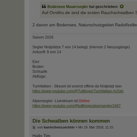
t
Bodensee Mauersegler
hat geschrieben:
r
a
Auf Ornitho.de sind die ersten Rauchschwalben 
g
2 davon am Bodensee, Naturschutzgebiet Radolfzeller
Saison 2026
Segler Nistplätze 7 von 14 belegt. (hiervon 2 Neuzugänge)
Ankunft: 9 von 14
Eier:
Bruten:
Schlupfe:
Abflüge:
Turmfalken - Stream ist vorerst offline da Nistplatz leer.
https://www.youtube.com/@TuttlingerTurmfalken-hc5sh
Alpensegler- Livestream ist
Online
https://www.youtube.com/@tuttlingeralpensegler3497
Die Schwalben können kommen
B
von
kaninchenzuechter
»
Mo 19. Mär 2018, 11:15
e
i
Hallo Tim,