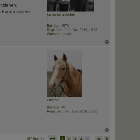
n
inziehen.
as Forum und vor
kaninchenzuechter
†
Beiträge:
2579
Registriert:
Fr 2. Dez 2016, 18:31
Wohnort:
Lausitz
N
a
c
h
o
b
e
n
Puschel
Beiträge:
96
Registriert:
Di 6. Dez 2016, 19:23
N
a
seite
1 von 16
1
2
3
4
5
16
c
nächste
157 Beiträge
…