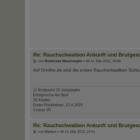
Re: Rauchschwalben Ankunft und Brutges
B
von
Bodensee Mauersegler
»
Mi 14. Mär 2018, 18:08
e
i
Auf Ornitho.de sind die ersten Rauchschwalben Sich
t
r
a
g
11 Brutpaare 25 Jungsegler
Erfolgreiche 4er Brut
35 Kästen
Erster Rückkehrer: 22.4.2026
3 neue VP
Re: Rauchschwalben Ankunft und Brutges
B
von
Markus
»
Mi 14. Mär 2018, 19:41
e
i