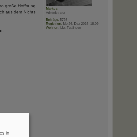
soo große Hoffnung
Markus
ach aus dem Nichts
Administrator
Beiträge:
5798
Registriert:
Mo 26. Dez 2016, 18:09
Wohnort:
Lkr. Tuttlingen
n.
es in