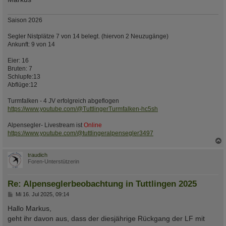
Saison 2026
Segler Nistplätze 7 von 14 belegt. (hiervon 2 Neuzugänge)
Ankunft: 9 von 14
Eier: 16
Bruten: 7
Schlupfe:13
Abflüge:12
Turmfalken - 4 JV erfolgreich abgeflogen
https://www.youtube.com/@TuttlingerTurmfalken-hc5sh
Alpensegler- Livestream ist
Online
https://www.youtube.com/@tuttlingeralpensegler3497
c
traudich
Foren-Unterstützerin
Re: Alpenseglerbeobachtung in Tuttlingen 2025
B
Mi 16. Jul 2025, 09:14
e
i
Hallo Markus,
t
geht ihr davon aus, dass der diesjährige Rückgang der LF mit
r