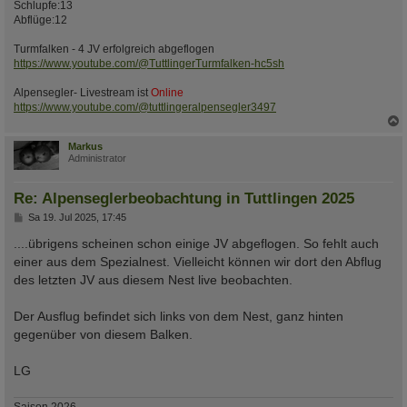
Schlupfe:13
Abflüge:12
Turmfalken - 4 JV erfolgreich abgeflogen
https://www.youtube.com/@TuttlingerTurmfalken-hc5sh
Alpensegler- Livestream ist
Online
https://www.youtube.com/@tuttlingeralpensegler3497
c
Markus
Administrator
Re: Alpenseglerbeobachtung in Tuttlingen 2025
B
Sa 19. Jul 2025, 17:45
e
i
....übrigens scheinen schon einige JV abgeflogen. So fehlt auch
t
einer aus dem Spezialnest. Vielleicht können wir dort den Abflug
r
a
des letzten JV aus diesem Nest live beobachten.
g
Der Ausflug befindet sich links von dem Nest, ganz hinten
gegenüber von diesem Balken.
LG