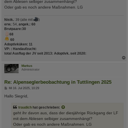
a
dem Ablesen selbiger zusammenhängt?
g
Oder gab es noch andere Maßnahmen. LG
Nistk.
: 39 (alle mit
)
erw.
: 54,
angek.: 60
Brutpaare
:30
68
60
Adoptivküken:
11
VP:
:
Handaufzucht
:
total Ausflug der JV seit 2013
:
Adoptivk. seit 2020
:
c
Markus
Administrator
Re: Alpenseglerbeobachtung in Tuttlingen 2025
B
Mi 16. Jul 2025, 10:29
e
i
Hallo Siegrid,
t
r
a
traudich
hat geschrieben:
g
geht ihr davon aus, dass der diesjährige Rückgang der LF
mit dem Ablesen selbiger zusammenhängt?
Oder gab es noch andere Maßnahmen. LG