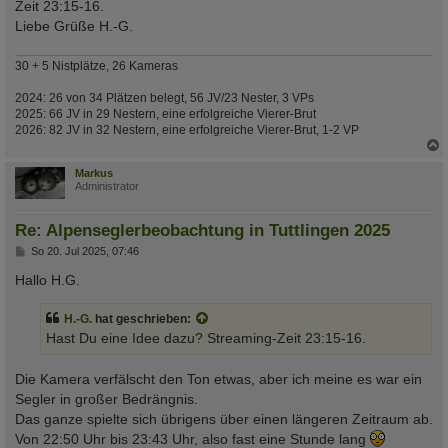
Zeit 23:15-16.
Liebe Grüße H.-G.
30 + 5 Nistplätze, 26 Kameras
2024: 26 von 34 Plätzen belegt, 56 JV/23 Nester, 3 VPs
2025: 66 JV in 29 Nestern, eine erfolgreiche Vierer-Brut
2026: 82 JV in 32 Nestern, eine erfolgreiche Vierer-Brut, 1-2 VP
c
Markus
Administrator
Re: Alpenseglerbeobachtung in Tuttlingen 2025
B
So 20. Jul 2025, 07:46
e
i
Hallo H.G.
t
r
a
H.-G.
hat geschrieben:
g
Hast Du eine Idee dazu? Streaming-Zeit 23:15-16.
Die Kamera verfälscht den Ton etwas, aber ich meine es war ein
Segler in großer Bedrängnis.
Das ganze spielte sich übrigens über einen längeren Zeitraum ab.
Von 22:50 Uhr bis 23:43 Uhr, also fast eine Stunde lang