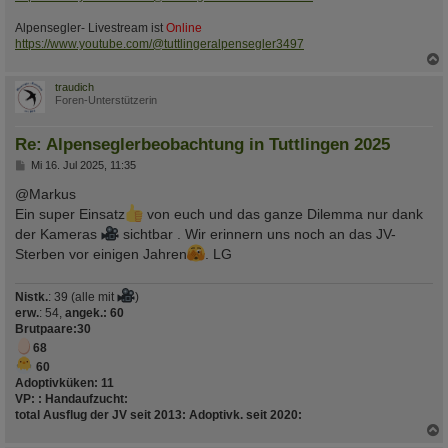
Alpensegler- Livestream ist
Online
https://www.youtube.com/@tuttlingeralpensegler3497
c
traudich
Foren-Unterstützerin
Re: Alpenseglerbeobachtung in Tuttlingen 2025
B
Mi 16. Jul 2025, 11:35
e
i
@Markus
t
Ein super Einsatz
von euch und das ganze Dilemma nur dank
r
a
der Kameras
sichtbar . Wir erinnern uns noch an das JV-
g
Sterben vor einigen Jahren
. LG
Nistk.
: 39 (alle mit
)
erw.
: 54,
angek.: 60
Brutpaare
:30
68
60
Adoptivküken:
11
VP:
:
Handaufzucht
:
total Ausflug der JV seit 2013
:
Adoptivk. seit 2020
: