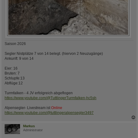
Saison 2026
Segler Nistplätze 7 von 14 belegt. (hiervon 2 Neuzugänge)
Ankunft: 9 von 14
Eier: 16
Bruten: 7
Schlupfe:13
Abflüge:12
Turmfalken - 4 JV erfolgreich abgeflogen
https://www.youtube.com/@TuttlingerTurmfalken-hc5sh
Alpensegler- Livestream ist
Online
https://www.youtube.com/@tuttlingeralpensegler3497
c
Markus
Administrator