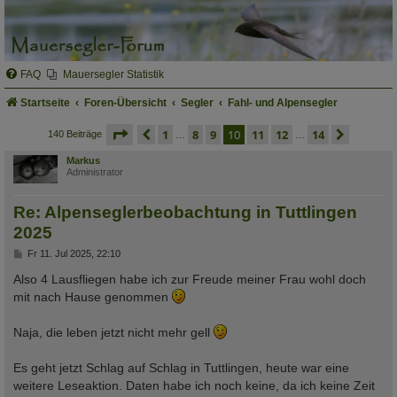
FAQ
Mauersegler Statistik
Startseite
Foren-Übersicht
Segler
Fahl- und Alpensegler
seite
10 von 14
vorherige
1
8
9
10
11
12
14
nächst
140 Beiträge
…
…
Markus
Administrator
Re: Alpenseglerbeobachtung in Tuttlingen
2025
B
Fr 11. Jul 2025, 22:10
e
i
Also 4 Lausfliegen habe ich zur Freude meiner Frau wohl doch
t
mit nach Hause genommen
r
a
g
Naja, die leben jetzt nicht mehr gell
Es geht jetzt Schlag auf Schlag in Tuttlingen, heute war eine
weitere Leseaktion. Daten habe ich noch keine, da ich keine Zeit