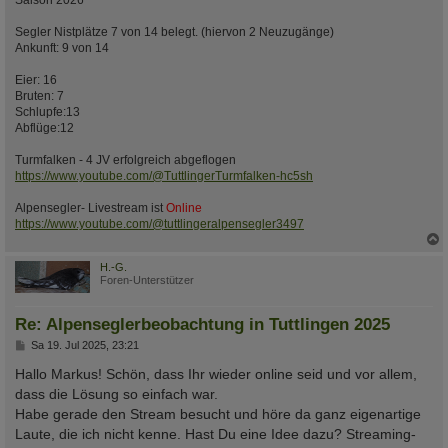
Saison 2026
Segler Nistplätze 7 von 14 belegt. (hiervon 2 Neuzugänge)
Ankunft: 9 von 14
Eier: 16
Bruten: 7
Schlupfe:13
Abflüge:12
Turmfalken - 4 JV erfolgreich abgeflogen
https://www.youtube.com/@TuttlingerTurmfalken-hc5sh
Alpensegler- Livestream ist
Online
https://www.youtube.com/@tuttlingeralpensegler3497
c
H.-G.
Foren-Unterstützer
Re: Alpenseglerbeobachtung in Tuttlingen 2025
B
Sa 19. Jul 2025, 23:21
e
i
Hallo Markus! Schön, dass Ihr wieder online seid und vor allem,
t
dass die Lösung so einfach war.
r
a
Habe gerade den Stream besucht und höre da ganz eigenartige
g
Laute, die ich nicht kenne. Hast Du eine Idee dazu? Streaming-