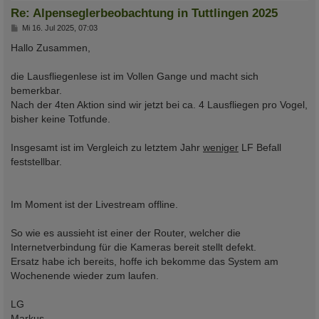
Re: Alpenseglerbeobachtung in Tuttlingen 2025
B
Mi 16. Jul 2025, 07:03
e
i
Hallo Zusammen,
t
r
a
die Lausfliegenlese ist im Vollen Gange und macht sich
g
bemerkbar.
Nach der 4ten Aktion sind wir jetzt bei ca. 4 Lausfliegen pro Vogel,
bisher keine Totfunde.
Insgesamt ist im Vergleich zu letztem Jahr
weniger
LF Befall
feststellbar.
Im Moment ist der Livestream offline.
So wie es aussieht ist einer der Router, welcher die
Internetverbindung für die Kameras bereit stellt defekt.
Ersatz habe ich bereits, hoffe ich bekomme das System am
Wochenende wieder zum laufen.
LG
Markus