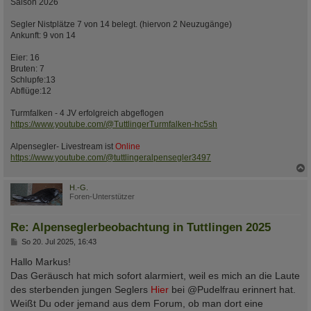
Saison 2026
Segler Nistplätze 7 von 14 belegt. (hiervon 2 Neuzugänge)
Ankunft: 9 von 14
Eier: 16
Bruten: 7
Schlupfe:13
Abflüge:12
Turmfalken - 4 JV erfolgreich abgeflogen
https://www.youtube.com/@TuttlingerTurmfalken-hc5sh
Alpensegler- Livestream ist
Online
https://www.youtube.com/@tuttlingeralpensegler3497
c
H.-G.
Foren-Unterstützer
Re: Alpenseglerbeobachtung in Tuttlingen 2025
B
So 20. Jul 2025, 16:43
e
i
Hallo Markus!
t
Das Geräusch hat mich sofort alarmiert, weil es mich an die Laute
r
a
des sterbenden jungen Seglers
Hier
bei @Pudelfrau erinnert hat.
g
Weißt Du oder jemand aus dem Forum, ob man dort eine