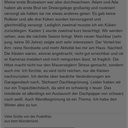
Meine erste Brutsaison war also durchwachsen. Adam und Ada
haben als erste Brut ein Dreiergelege großartig und routiniert
versorgt als hätten sie nie etwas anderes getan. Es gab keine
Rolleier und alle drei Küken wurden hervoragend und
gleichmäßig versorgt. Lediglich zweimal musste ich ein Küken
zurücklegen. Kasten 1 wurde zweimal kurz besichtigt. Wir werden
sehen, was die nächste Saison bringt. Mein neuer Nachbar (sehr
jung, keine 30 Jahre) zeigte sich sehr interessiert. Der Vorteil bei
ihm: reine Nordseite und mehr Aktivität bei mir am Haus. Nachteil:
Die Kästen wären, einmal angebracht, nicht gut erreichbar und ob
er Kameras instaliert und mich reingucken lässt, ist fraglich. Die
Hitze macht nicht nur den Mauerseglern Stress gemacht, sondern
auch mir. Ich fürchte, es wird nicht reichen, nur die Kästen
nachzurüsten. Ich denke über bauliche Veränderungen am
Garagendach nach, Stichwort Dachbegrünung. Leider haben wir
nur ein Trapezblechdach, da wird es schwierig = teuer. Das
mindeste ist allerdings ein Austausch der Dachpappe von schwarz
nach weiß. Auch Wandbegrünung ist ein Thema. Ich habe den
Winter also zu tun.
Viele Grüße von der Pudelfrau
aus dem Münsterland
___________________________________