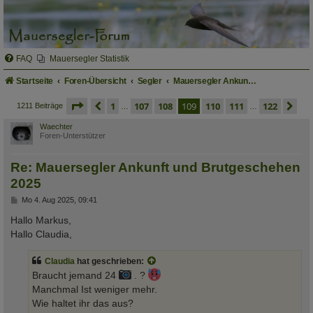
FAQ
Mauersegler Statistik
Startseite
Foren-Übersicht
Segler
Mauersegler Ankunft und Brutgeschehen
seite
109 von 122
vorherige
1
107
108
109
110
111
122
nä
1211 Beiträge
…
…
Waechter
Foren-Unterstützer
Re: Mauersegler Ankunft und Brutgeschehen
2025
B
Mo 4. Aug 2025, 09:41
e
i
Hallo Markus,
t
Hallo Claudia,
r
a
g
Claudia
hat geschrieben:
Braucht jemand 24
. ?
Manchmal Ist weniger mehr.
Wie haltet ihr das aus?