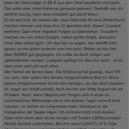
dass der Nachzügler in BK 8 aus dem Nest wanderte und starb.
Das wäre aber ohne Kameras genauso passiert. Deshalb war ich
wirklich traurig, kann aber trotzdem gut damit leben.
Es ist verrückt: wir wissen alle, dass fütternde AV eine Wetterflucht
machen können und dass ihre JV gerüstet sind, diesen Zustand
mehrere Tage ohne negative Folgen zu überstehen. Trotzdem
machen wir uns sofort Sorgen, haben große Angst, dass jetzt
noch alles schief geht. Um das klar zu sagen: das betrifft mich
genau so wie jeden anderen von uns auch. Bisher ist das hier
aber IMMER gut gegangen. Ich sollte da doch ruhiger und
optimistischer werden. Langsam gelingt mir das nun auch - es ist
aber noch viel Luft nach oben.
Der Vorteil: wir lernen dazu. Die Erfahrung hat gezeigt, dass MS
nur sehr, sehr selten ihre bereits fortgeschrittene Brut im Strich
lassen (möglicherweise ist bei den wenigen, wo das doch passiert
ist, sogar ein Unfall schuld). Auch bei mir war Mitte August nie ein
Problem. Auch, wenn Skepsis und Sorgen sich in einer so
unerfreulichen Wetterlage wie in den letzten Tagen schnell breit
machen, so dürfen wir ruhig etwas mehr Vertrauen in die
Fähigkeiten der Segler legen. Ich erinnere mich noch dunkel,
habe mich dann aber heute morgen mit Torsten (@Mauersegler
Berlin) darüber unterhalten. Bei ihm waren (2023?) JV 6 Tage