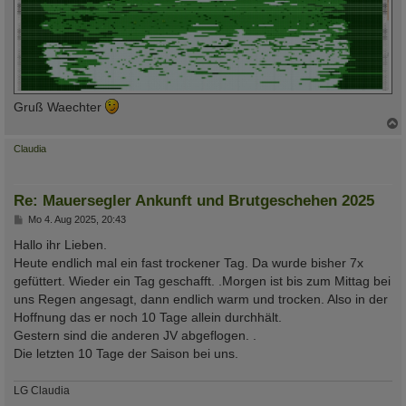
Gruß Waechter
c
Claudia
Re: Mauersegler Ankunft und Brutgeschehen 2025
B
Mo 4. Aug 2025, 20:43
e
i
Hallo ihr Lieben.
t
Heute endlich mal ein fast trockener Tag. Da wurde bisher 7x
r
a
gefüttert. Wieder ein Tag geschafft. .Morgen ist bis zum Mittag bei
g
uns Regen angesagt, dann endlich warm und trocken. Also in der
Hoffnung das er noch 10 Tage allein durchhält.
Gestern sind die anderen JV abgeflogen. .
Die letzten 10 Tage der Saison bei uns.
LG Claudia