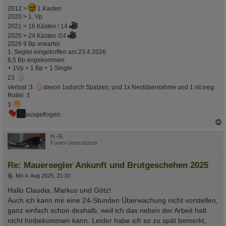
2012 >
1.Kasten
2020 > 1. Vp
2021 > 16 Kästen / 14
2025 > 24 Kästen /24
2026 9 Bp erwartet
1. Segler eingetroffen am.23.4.2026
8,5 Bp angekommen
+ 1Vp + 1 Bp + 1 Single
23
Verlust :3
davon 1xdurch Spatzen, und 1x Nestübernahme und 1 ist weg.
Rollei :1
3
ausgeflogen:
c
H.-G.
Foren-Unterstützer
Re: Mauersegler Ankunft und Brutgeschehen 2025
B
Mo 4. Aug 2025, 21:10
e
i
Hallo Claudia, Markus und Götz!
t
Auch ich kann mir eine 24-Stunden Überwachung nicht vorstellen,
r
a
ganz einfach schon deshalb, weil ich das neben der Arbeit halt
g
nicht hinbekommen kann. Leider habe ich so zu spät bemerkt,