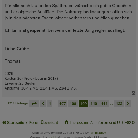
Für alle noch laufenden Spätbruten wünsche ich gutes Gedeihen
und erfolgreiche Ausflüge. Die Nahrungsbedingungen sollten sich
ja in den nächsten Tagen wieder verbessern und Alles gutgehen.
Ich bin mal gespannt, bei wem der letzte Jungsegler ausfliegt.
Liebe Grüße
Thomas
2026:
Kästen 26 (Projektbeginn 2017)
Erwartet 23 Segler
Ankünfte: 20/4 2 MS, 22/4 1 MS, 23/4 1 MS,
c
seite
109 von 122
vorherige
1
107
108
109
110
111
122
nä
1211 Beiträge
…
…
Startseite
Foren-Übersicht
Impressum
Alle Zeiten sind
UTC+02:00
Original style by Mike Lothar | Ported by
Ian Bradley
Powered by
phpBB
® Forum Software © phpBB Limited