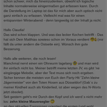
schon schwer, mich da hineinzudenken, obwohl ich logische
Inhalte normalerweise einigermaßen gut erfassen kann. Durch
die Darstellung im Laptop ist das für mich aber auch optisch nicht
ganz einfach zu erfassen. Vielleicht mal was für einen
entspannten Winterabend - denn langweilig ist der Inhalt ja nicht.
Hallo Claudia!
Das wird schon klappen. Und was das lecker Kochen betrifft - Das
hat sich Dein Matthias sowieso schon im Voraus verdient
(mir
fällt da unter andern die Ostseite ein). Wünsch ihm gute
Besserung.
Hallo alle weiteren, die noch lesen!
Manchmal nervt einen ein Ohrwurm tagelang
und man wird
ihn einfach nicht los. Meiner betrifft meine letzten JV, es gibt 'ne
eingängige Melodie, aber der Text muss sich noch ergeben.
Sicher kennen die meisten von Euch den Party-Hit "Zehn kleine
Jägermeister" von den Toten Hosen aus Düsseldorf (Gab´s zu
meiner Kindheit auch als Kinderlied, ist aber wegen des N-Worts
jetzt obsolet).
Seit gestern geht's mir Durch den Kopf und ich werd`s nicht mehr
los:
zehn kleine Mauersegler
an den aktuellen Ereignissen orientiert die ersten (und wohl