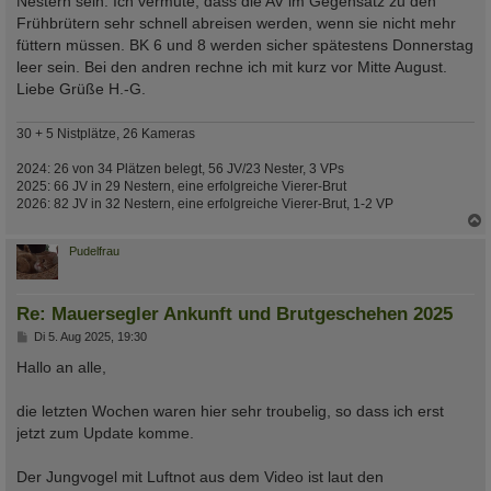
Nestern sein. Ich vermute, dass die AV im Gegensatz zu den
Frühbrütern sehr schnell abreisen werden, wenn sie nicht mehr
füttern müssen. BK 6 und 8 werden sicher spätestens Donnerstag
leer sein. Bei den andren rechne ich mit kurz vor Mitte August.
Liebe Grüße H.-G.
30 + 5 Nistplätze, 26 Kameras
2024: 26 von 34 Plätzen belegt, 56 JV/23 Nester, 3 VPs
2025: 66 JV in 29 Nestern, eine erfolgreiche Vierer-Brut
2026: 82 JV in 32 Nestern, eine erfolgreiche Vierer-Brut, 1-2 VP
c
Pudelfrau
Re: Mauersegler Ankunft und Brutgeschehen 2025
B
Di 5. Aug 2025, 19:30
e
i
Hallo an alle,
t
r
a
die letzten Wochen waren hier sehr troubelig, so dass ich erst
g
jetzt zum Update komme.
Der Jungvogel mit Luftnot aus dem Video ist laut den