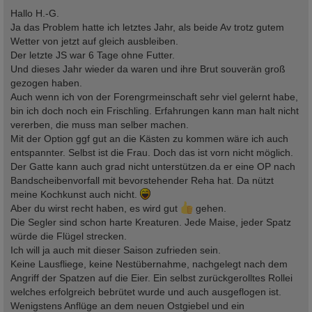
e
i
Hallo H.-G.
t
Ja das Problem hatte ich letztes Jahr, als beide Av trotz gutem
r
a
Wetter von jetzt auf gleich ausbleiben.
g
Der letzte JS war 6 Tage ohne Futter.
Und dieses Jahr wieder da waren und ihre Brut souverän groß
gezogen haben.
Auch wenn ich von der Forengrmeinschaft sehr viel gelernt habe,
bin ich doch noch ein Frischling. Erfahrungen kann man halt nicht
vererben, die muss man selber machen.
Mit der Option ggf gut an die Kästen zu kommen wäre ich auch
entspannter. Selbst ist die Frau. Doch das ist vorn nicht möglich.
Der Gatte kann auch grad nicht unterstützen.da er eine OP nach
Bandscheibenvorfall mit bevorstehender Reha hat. Da nützt
meine Kochkunst auch nicht.
Aber du wirst recht haben, es wird gut
gehen.
Die Segler sind schon harte Kreaturen. Jede Maise, jeder Spatz
würde die Flügel strecken.
Ich will ja auch mit dieser Saison zufrieden sein.
Keine Lausfliege, keine Nestübernahme, nachgelegt nach dem
Angriff der Spatzen auf die Eier. Ein selbst zurückgerolltes Rollei
welches erfolgreich bebrütet wurde und auch ausgeflogen ist.
Wenigstens Anflüge an dem neuen Ostgiebel und ein