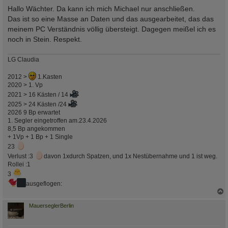
e
i
Hallo Wächter. Da kann ich mich Michael nur anschließen.
t
Das ist so eine Masse an Daten und das ausgearbeitet, das das
r
a
meinem PC Verständnis völlig übersteigt. Dagegen meißel ich es
g
noch in Stein. Respekt.
LG Claudia
2012 >
1.Kasten
2020 > 1. Vp
2021 > 16 Kästen / 14
2025 > 24 Kästen /24
2026 9 Bp erwartet
1. Segler eingetroffen am.23.4.2026
8,5 Bp angekommen
+ 1Vp + 1 Bp + 1 Single
23
Verlust :3
davon 1xdurch Spatzen, und 1x Nestübernahme und 1 ist weg.
Rollei :1
3
ausgeflogen:
c
MauerseglerBerlin