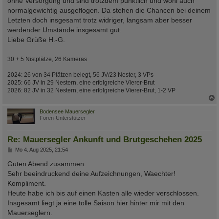
ohne Versorgung und sind trotzdem pünktlich und wohl auch
normalgewichtig ausgeflogen. Da stehen die Chancen bei deinem
Letzten doch insgesamt trotz widriger, langsam aber besser
werdender Umstände insgesamt gut.
Liebe Grüße H.-G.
30 + 5 Nistplätze, 26 Kameras
2024: 26 von 34 Plätzen belegt, 56 JV/23 Nester, 3 VPs
2025: 66 JV in 29 Nestern, eine erfolgreiche Vierer-Brut
2026: 82 JV in 32 Nestern, eine erfolgreiche Vierer-Brut, 1-2 VP
c
Bodensee Mauersegler
Foren-Unterstützer
Re: Mauersegler Ankunft und Brutgeschehen 2025
B
Mo 4. Aug 2025, 21:54
e
i
Guten Abend zusammen.
t
Sehr beeindruckend deine Aufzeichnungen, Waechter!
r
a
Kompliment.
g
Heute habe ich bis auf einen Kasten alle wieder verschlossen.
Insgesamt liegt ja eine tolle Saison hier hinter mir mit den
Mauerseglern.