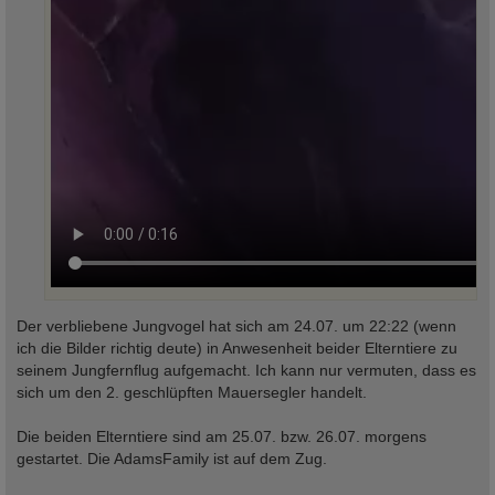
Der verbliebene Jungvogel hat sich am 24.07. um 22:22 (wenn
ich die Bilder richtig deute) in Anwesenheit beider Elterntiere zu
seinem Jungfernflug aufgemacht. Ich kann nur vermuten, dass es
sich um den 2. geschlüpften Mauersegler handelt.
Die beiden Elterntiere sind am 25.07. bzw. 26.07. morgens
gestartet. Die AdamsFamily ist auf dem Zug.