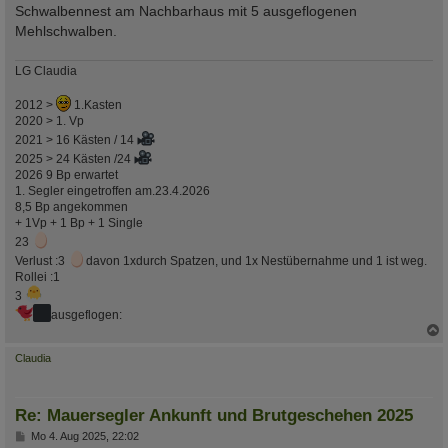
Schwalbennest am Nachbarhaus mit 5 ausgeflogenen
Mehlschwalben.
LG Claudia
2012 >
1.Kasten
2020 > 1. Vp
2021 > 16 Kästen / 14
2025 > 24 Kästen /24
2026 9 Bp erwartet
1. Segler eingetroffen am.23.4.2026
8,5 Bp angekommen
+ 1Vp + 1 Bp + 1 Single
23
Verlust :3
davon 1xdurch Spatzen, und 1x Nestübernahme und 1 ist weg.
Rollei :1
3
ausgeflogen:
c
Claudia
Re: Mauersegler Ankunft und Brutgeschehen 2025
B
Mo 4. Aug 2025, 22:02