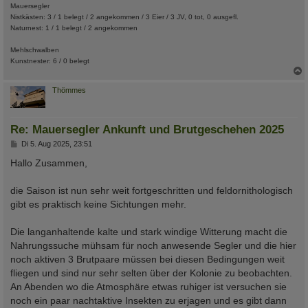
Mauersegler
Nistkästen: 3 / 1 belegt / 2 angekommen / 3 Eier / 3 JV, 0 tot, 0 ausgefl.
Naturnest: 1 / 1 belegt / 2 angekommen
Mehlschwalben
Kunstnester: 6 / 0 belegt
c
Thömmes
Re: Mauersegler Ankunft und Brutgeschehen 2025
B
Di 5. Aug 2025, 23:51
e
i
Hallo Zusammen,
t
r
a
die Saison ist nun sehr weit fortgeschritten und feldornithologisch
g
gibt es praktisch keine Sichtungen mehr.
Die langanhaltende kalte und stark windige Witterung macht die
Nahrungssuche mühsam für noch anwesende Segler und die hier
noch aktiven 3 Brutpaare müssen bei diesen Bedingungen weit
fliegen und sind nur sehr selten über der Kolonie zu beobachten.
An Abenden wo die Atmosphäre etwas ruhiger ist versuchen sie
noch ein paar nachtaktive Insekten zu erjagen und es gibt dann