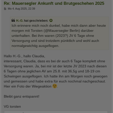
Re: Mauersegler Ankunft und Brutgeschehen 2025
B
Mo 4. Aug 2025, 22:39
e
i
t
H.-G.
hat geschrieben:
r
a
Ich erinnere mich noch dunkel, habe mich dann aber heute
g
morgen mit Torsten (@Mauersegler Berlin) darüber
unterhalten. Bei ihm waren (2023?) JV 6 Tage ohne
Versorgung und sind trotzdem pünktlich und wohl auch
normalgewichtig ausgeflogen.
Hallo H.-G., hallo Claudia,
interessant, Claudia, dass es bei dir auch 6 Tage komplett ohne
Versorgung waren. Ja, bei mir ist der letzte JV 2023 nach diesen
6 Tagen ohne jeglichen AV am 25.8. mit 36,5g und 18-19 cm
Schwingen ausgeflogen. Ich hatte ihn am Morgen noch gewogen
und gemessen und habe extra für euch nochmal nachgeschaut.
Hier ein Foto der Wiegeaktion
.
Bleibt ganz entspannt!
VG torsten