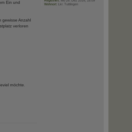
Registriert:
Mo 26. Dez 2016, 18:09
dem Ein und
Wohnort:
Lkr. Tuttlingen
h gewisse Anzahl
tplatz verloren
eviel möchte.