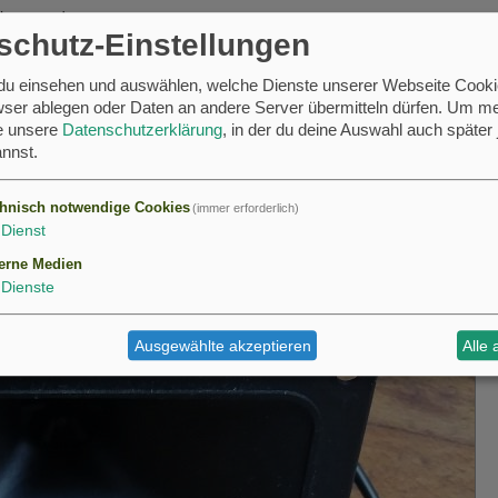
eben werden.
schutz-Einstellungen
tschaltuhr an der Steckdose ist natürlich auch einfach möglich.
ler oder Schwalben anzulocken, gerne melden.
 du einsehen und auswählen, welche Dienste unserer Webseite Cooki
ser ablegen oder Daten an andere Server übermitteln dürfen.
Um me
se unsere
Datenschutzerklärung
, in der du deine Auswahl auch später 
nnst.
hnisch notwendige Cookies
(immer erforderlich)
Dienst
erne Medien
Dienste
Ausgewählte akzeptieren
Alle 