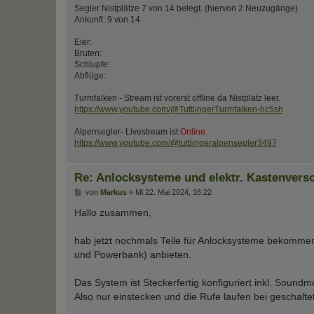
Segler Nistplätze 7 von 14 belegt. (hiervon 2 Neuzugänge)
Ankunft: 9 von 14
Eier:
Bruten:
Schlupfe:
Abflüge:
Turmfalken - Stream ist vorerst offline da Nistplatz leer.
https://www.youtube.com/@TuttlingerTurmfalken-hc5sh
Alpensegler- Livestream ist
Online
https://www.youtube.com/@tuttlingeralpensegler3497
Re: Anlocksysteme und elektr. Kastenvers
B
von
Markus
»
Mi 22. Mai 2024, 16:22
e
i
Hallo zusammen,
t
r
a
hab jetzt nochmals Teile für Anlocksysteme bekomme
g
und Powerbank) anbieten.
Das System ist Steckerfertig konfiguriert inkl. Sound
Also nur einstecken und die Rufe laufen bei geschalte