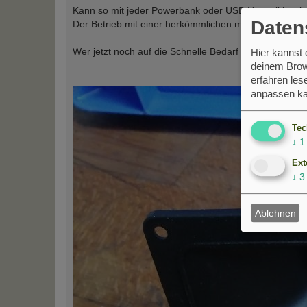
Kann so mit jeder Powerbank oder USB Netzteil betri
Daten
Der Betrieb mit einer herkömmlichen mechanischen Zei
Wer jetzt noch auf die Schnelle Bedarf hat Mauerseg
Hier kannst
deinem Brow
erfahren le
anpassen ka
Tec
↓
1
Ext
↓
3
Ablehnen