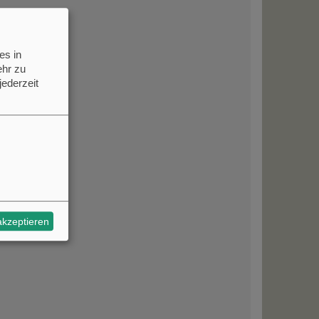
es in
hr zu
jederzeit
akzeptieren