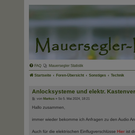
FAQ
Mauersegler Statistik
Startseite
Foren-Übersicht
Sonstiges
Technik
Anlocksysteme und elektr. Kastenve
B
von
Markus
»
So 5. Mai 2024, 18:21
e
i
Hallo zusammen,
t
r
a
immer wieder bekomme ich Anfragen zu den Audio An
g
Auch für die elektrischen Einflugverschlüsse
Hier
ist d