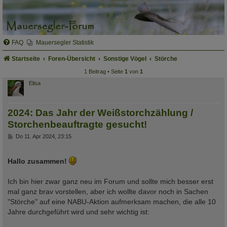
FAQ
Mauersegler Statistik
Startseite
Foren-Übersicht
Sonstige Vögel
Störche
1 Beitrag • Seite
1
von
1
Elisa
2024: Das Jahr der Weißstorchzählung /
Storchenbeauftragte gesucht!
B
Do 11. Apr 2024, 23:15
e
i
t
Hallo zusammen!
r
a
g
Ich bin hier zwar ganz neu im Forum und sollte mich besser erst
mal ganz brav vorstellen, aber ich wollte davor noch in Sachen
"Störche" auf eine NABU-Aktion aufmerksam machen, die alle 10
Jahre durchgeführt wird und sehr wichtig ist: