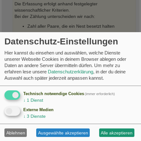
Die Erfassung erfolgt anhand festgelegter
wissenschaftlicher Kriterien.
Bei der Zählung unterscheiden wir nach:
Zahl aller Paare, die ein Nest besetzt halten
Zahl der Nestpaare mit ausfliegenden Jungen
Datenschutz-Einstellungen
Zahl der Nestpaare ohne ausfliegende Jungen
Hier kannst du einsehen und auswählen, welche Dienste
Zahl der Nestpaare, über deren Nachwuchs keine
unserer Webseite Cookies in deinem Browser ablegen oder
Informationen vorliegen
Daten an andere Server übermitteln dürfen.
Um mehr zu
erfahren lese unsere
Datenschutzerklärung
, in der du deine
Gesamtzahl der ausfliegenden Jungen
Auswahl auch später jederzeit anpassen kannst.
Es gibt in diesem Jahr also viel zu tun!
Technisch notwendige Cookies
(immer erforderlich)
↓
1
Dienst
Sprich, der NABU benötigt unser aller Hilfe!
Doch wie können wir helfen?
Externe Medien
↓
3
Dienste
Das wird auch erklärt:
Ablehnen
Ausgewählte akzeptieren
Alle akzeptieren
3 Tipps: Auch du kannst den Schutz von Weißstörchen