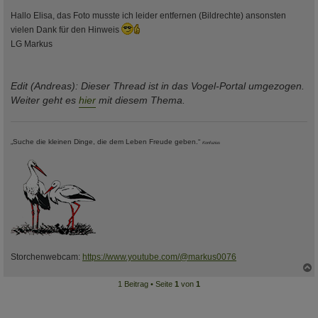
Hallo Elisa, das Foto musste ich leider entfernen (Bildrechte) ansonsten
vielen Dank für den Hinweis
LG Markus
Edit (Andreas): Dieser Thread ist in das Vogel-Portal umgezogen.
Weiter geht es
hier
mit diesem Thema.
„Suche die kleinen Dinge, die dem Leben Freude geben.“
Konfuzius
Storchenwebcam:
https://www.youtube.com/@markus0076
1 Beitrag • Seite
1
von
1
c