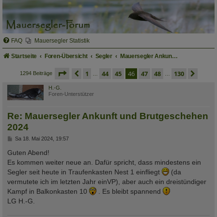
FAQ
Mauersegler Statistik
Startseite
Foren-Übersicht
Segler
Mauersegler Ankunft und Brutgeschehen
seite
46 von 130
vorherige
1
44
45
46
47
48
130
näch
1294 Beiträge
…
…
H.-G.
Foren-Unterstützer
Re: Mauersegler Ankunft und Brutgeschehen
2024
B
Sa 18. Mai 2024, 19:57
e
i
Guten Abend!
t
Es kommen weiter neue an. Dafür spricht, dass mindestens ein
r
a
Segler seit heute in Traufenkasten Nest 1 einfliegt
(da
g
vermutete ich im letzten Jahr einVP), aber auch ein dreistündiger
Kampf in Balkonkasten 10
. Es bleibt spannend
LG H.-G.