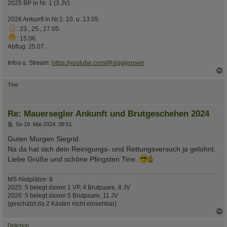
2025 BP in Nr. 1 (3 JV)
2026 Ankunft in Nr.1: 10. u. 13.05.
: 23., 25., 27.05.
: 15.06.
Abflug: 25.07.
Infos u. Stream:
https://youtube.com/@siggijepsen
c
Tine
Re: Mauersegler Ankunft und Brutgeschehen 2024
B
So 19. Mai 2024, 08:51
e
i
Guten Morgen Siegrid.
t
Na da hat sich dein Reinigungs- und Rettungsversuch ja gelohnt.
r
a
Liebe Grüße und schöne Pfingsten Tine.
g
MS-Nistplätze: 8
2025: 5 belegt davon 1 VP, 4 Brutpaare, 8 JV
2026: 5 belegt davon 5 Brutpaare, 11 JV
(geschätzt da 2 Kästen nicht einsehbar)
c
Delichon