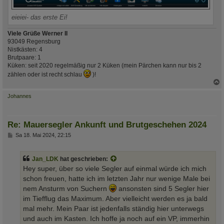
eieiei- das erste Ei!
Viele Grüße Werner II
93049 Regensburg
Nistkästen: 4
Brutpaare: 1
Küken: seit 2020 regelmäßig nur 2 Küken (mein Pärchen kann nur bis 2
zählen oder ist recht schlau
)!
c
Johannes
Re: Mauersegler Ankunft und Brutgeschehen 2024
B
Sa 18. Mai 2024, 22:15
e
i
t
Jan_LDK
hat geschrieben:
r
a
Hey super, über so viele Segler auf einmal würde ich mich
g
schon freuen, hatte ich im letzten Jahr nur wenige Male bei
nem Ansturm von Suchern
ansonsten sind 5 Segler hier
im Tiefflug das Maximum. Aber vielleicht werden es ja bald
mal mehr. Mein Paar ist jedenfalls ständig hier unterwegs
und auch im Kasten. Ich hoffe ja noch auf ein VP, immerhin