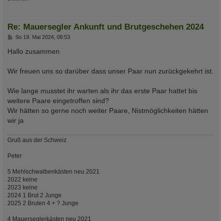
Re: Mauersegler Ankunft und Brutgeschehen 2024
B
So 19. Mai 2024, 08:53
e
i
Hallo zusammen
t
r
a
Wir freuen uns so darüber dass unser Paar nun zurückgekehrt ist.
g
Wie lange musstet ihr warten als ihr das erste Paar hattet bis
weitere Paare eingetroffen sind?
Wir hätten so gerne noch weiter Paare, Nistmöglichkeiten hätten
wir ja
Gruß aus der Schweiz
Peter
5 Mehlschwalbenkästen neu 2021
2022 keine
2023 keine
2024 1 Brut 2 Junge
2025 2 Bruten 4 + ? Junge
4 Mauerseglerkästen neu 2021