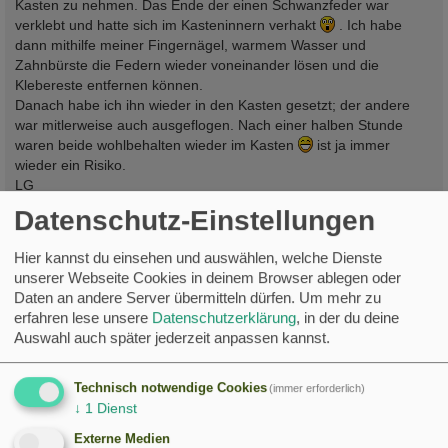
Kasten zu nehmen. Das Ende der einen Schwanzfeder war
verklebt und hatte sich im Kasteninnern verhakt
. Ich habe
dann mithilfe meiner Fingernägel, warmem Wasser und
Zahnbürste die Federn wieder voneinander lösen und die
Klebereste entfernen können.
Danach habe ich ihn wieder in den Kasten gesetzt; der andere
war mitlerweise auch ausgeflogen. Nach einer halben Stunde
waren beide wohlbehalten wieder im Kasten
ist ja immer
wieder ein Risiko.
LG
Datenschutz-Einstellungen
Nistk.
: 39 (alle mit
)
erw.
: 54,
angek.: 60
Hier kannst du einsehen und auswählen, welche Dienste
Brutpaare
:30
unserer Webseite Cookies in deinem Browser ablegen oder
68
Daten an andere Server übermitteln dürfen.
Um mehr zu
60
Adoptivküken:
11
erfahren lese unsere
Datenschutzerklärung
, in der du deine
VP:
:
Handaufzucht
:
Auswahl auch später jederzeit anpassen kannst.
total Ausflug der JV seit 2013
:
Adoptivk. seit 2020
:
Technisch notwendige Cookies
c
(immer erforderlich)
Jan_LDK
↓
1
Dienst
Externe Medien
Re: Mauersegler Ankunft und Brutgeschehen 2024