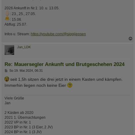
2026 Ankunft in Nr.1: 10. u. 13.05.
: 23., 25., 27.05.
: 15.06.
Abflug: 25.07.
Infos u. Stream:
https://youtube.com/@siggijepsen
c
Jan_LDK
Re: Mauersegler Ankunft und Brutgeschehen 2024
B
So 19. Mai 2024, 06:31
e
i
seit 1,5h sitzen die drei jetzt in einem Kasten und kämpfen.
t
Immerhin liegen noch keine Eier
r
a
g
Viele Grüße
Jan
2 Kästen ab 2020
2021 1. Übernachtungen
2022 VP in Nr. 1
2023 BP in Nr. 1 (3 Eier, 2 JV)
2024 BP in Nr. 1 (3 JV)