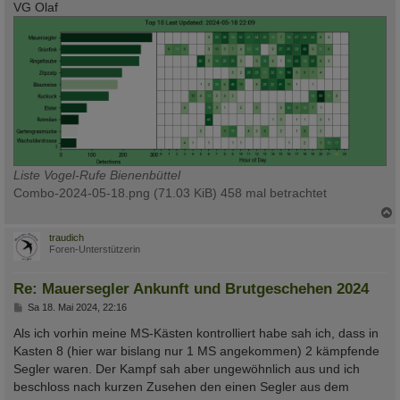
VG Olaf
Liste Vogel-Rufe Bienenbüttel
Combo-2024-05-18.png (71.03 KiB) 458 mal betrachtet
c
traudich
Foren-Unterstützerin
Re: Mauersegler Ankunft und Brutgeschehen 2024
B
Sa 18. Mai 2024, 22:16
e
i
Als ich vorhin meine MS-Kästen kontrolliert habe sah ich, dass in
t
Kasten 8 (hier war bislang nur 1 MS angekommen) 2 kämpfende
r
a
Segler waren. Der Kampf sah aber ungewöhnlich aus und ich
g
beschloss nach kurzen Zusehen den einen Segler aus dem