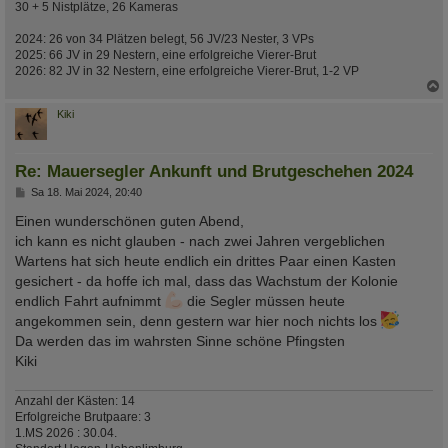
30 + 5 Nistplätze, 26 Kameras
2024: 26 von 34 Plätzen belegt, 56 JV/23 Nester, 3 VPs
2025: 66 JV in 29 Nestern, eine erfolgreiche Vierer-Brut
2026: 82 JV in 32 Nestern, eine erfolgreiche Vierer-Brut, 1-2 VP
c
Kiki
Re: Mauersegler Ankunft und Brutgeschehen 2024
B
Sa 18. Mai 2024, 20:40
e
i
Einen wunderschönen guten Abend,
t
ich kann es nicht glauben - nach zwei Jahren vergeblichen
r
a
Wartens hat sich heute endlich ein drittes Paar einen Kasten
g
gesichert - da hoffe ich mal, dass das Wachstum der Kolonie
endlich Fahrt aufnimmt
die Segler müssen heute
angekommen sein, denn gestern war hier noch nichts los
Da werden das im wahrsten Sinne schöne Pfingsten
Kiki
Anzahl der Kästen: 14
Erfolgreiche Brutpaare: 3
1.MS 2026 : 30.04.