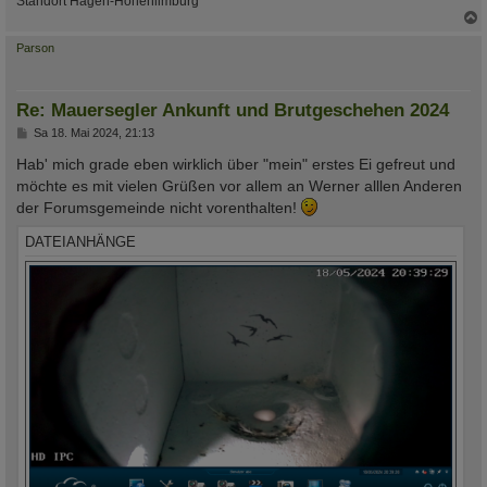
Standort Hagen-Hohenlimburg
c
Parson
Re: Mauersegler Ankunft und Brutgeschehen 2024
B
Sa 18. Mai 2024, 21:13
e
i
Hab' mich grade eben wirklich über "mein" erstes Ei gefreut und
t
möchte es mit vielen Grüßen vor allem an Werner alllen Anderen
r
a
der Forumsgemeinde nicht vorenthalten!
g
DATEIANHÄNGE