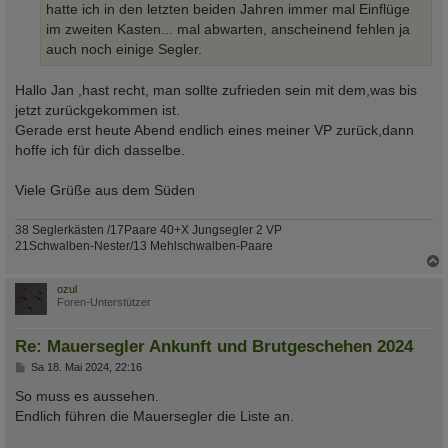
hatte ich in den letzten beiden Jahren immer mal Einflüge
im zweiten Kasten... mal abwarten, anscheinend fehlen ja
auch noch einige Segler.
Hallo Jan ,hast recht, man sollte zufrieden sein mit dem,was bis
jetzt zurückgekommen ist.
Gerade erst heute Abend endlich eines meiner VP zurück,dann
hoffe ich für dich dasselbe.
Viele Grüße aus dem Süden
38 Seglerkästen /17Paare 40+X Jungsegler 2 VP
21Schwalben-Nester/13 Mehlschwalben-Paare
c
ozul
Foren-Unterstützer
Re: Mauersegler Ankunft und Brutgeschehen 2024
B
Sa 18. Mai 2024, 22:16
e
i
So muss es aussehen.
t
Endlich führen die Mauersegler die Liste an.
r
a
g